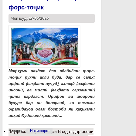
форс-тоҷик
Чоп шуд: 23/06/2026
Мафҳуми ваҳдат дар адабиёти форс-
тоҷик рукни аслӣ буда, дар се сатҳ:
ирфонӣ (ваҳдати вуҷуд), ахлоқӣ (ваҳдати
инсонӣ) ва миллӣ (ваҳдати сарзаминӣ)
ҷилва кардааст. Орифон ва шоирони
бузург бар ин боваранд, ки тамоми
офаридаҳои олам бозтоби як ҳақиқати
воҳид-Худованд ҳастанд...
барчасп:
Интишорот
Муфассалтар
о Ғояҳои Ваҳдат дар осори