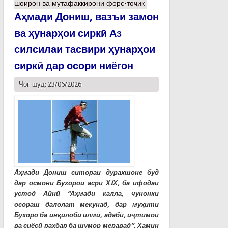
шоирон ва мутафаккирони форс-тоҷик
Аҳмади Дониш, вазъи замон
ва ҳунарҳои сиркӣ Аз
силсилаи тасвири ҳунарҳои
сиркӣ дар осори ниёгон
Чоп шуд: 23/06/2026
Аҳмади Дониш ситораи дурахшоне буд
дар осмони Бухорои асри ХIХ, ба ифодаи
устод Айнӣ “Аҳмади калла, чунонки
осораш далолат мекунад, дар муҳити
Бухоро ба инқилоби илмӣ, адабӣ, иҷтимоӣ
ва сиёсӣ раҳбар ба шумор меравад”. Ҳамин