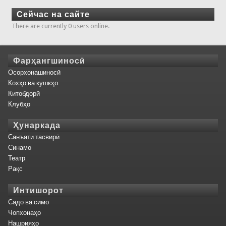
Сейчас на сайте
There are currently 0 users online.
Фарҳангшиносӣ
Осорхонашиносӣ
Кохҳо ва кушкҳо
Китобдорӣ
Клубҳо
Ҳунаркада
Санъати тасвирӣ
Синамо
Театр
Рақс
Интишорот
Садо ва симо
Чопхонаҳо
Нашрияҳо