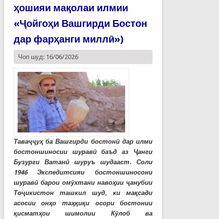
ҳошияи мақолаи илмии
«Ҷойгоҳи Вашгирди Бостон
дар фарҳанги миллӣ»)
Чоп шуд: 16/06/2026
Таваҷҷуҳ ба Вашгирди бостонӣ дар илми
бостоншиносии шуравӣ баъд аз Ҷанги
Бузурги Ватанӣ шуруъ шудааст. Соли
1946 Экспедитсияи бостоншиносони
шуравӣ барои омӯхтани навоҳии ҷанубии
Тоҷикистон ташкил шуд, ки мақсади
асосии онҳо таҳқиқи осори бостонии
қисматҳои шимолии Кӯлоб ва