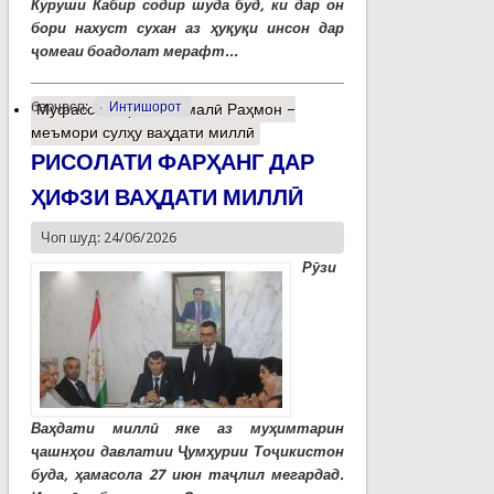
Куруши Кабир содир шуда буд, ки дар он
бори нахуст сухан аз ҳуқуқи инсон дар
ҷомеаи боадолат мерафт...
барчасп:
Интишорот
Муфассалтар
о Эмомалӣ Раҳмон –
меъмори сулҳу ваҳдати миллӣ
РИСОЛАТИ ФАРҲАНГ ДАР
ҲИФЗИ ВАҲДАТИ МИЛЛӢ
Чоп шуд: 24/06/2026
Рӯзи
Ваҳдати миллӣ яке аз муҳимтарин
ҷашнҳои давлатии Ҷумҳурии Тоҷикистон
буда, ҳамасола 27 июн таҷлил мегардад.