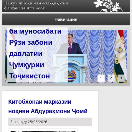
Силсилаи
ёдгориҳои роҳи
Навигация
абрешим барои
сабт дар
феҳристи
ЮНЕСКО омода
мешаванд
1
2
3
Китобхонаи марказии
ноҳияи Абдураҳмони Ҷомӣ
Чоп шуд: 25/06/2026