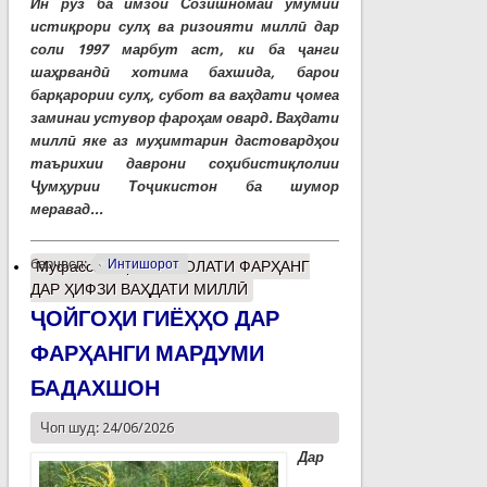
Ин рӯз ба имзои Созишномаи умумии
истиқрори сулҳ ва ризоияти миллӣ дар
соли 1997 марбут аст, ки ба ҷанги
шаҳрвандӣ хотима бахшида, барои
барқарории сулҳ, субот ва ваҳдати ҷомеа
заминаи устувор фароҳам овард. Ваҳдати
миллӣ яке аз муҳимтарин дастовардҳои
таърихии даврони соҳибистиқлолии
Ҷумҳурии Тоҷикистон ба шумор
меравад...
барчасп:
Интишорот
Муфассалтар
о РИСОЛАТИ ФАРҲАНГ
ДАР ҲИФЗИ ВАҲДАТИ МИЛЛӢ
ҶОЙГОҲИ ГИЁҲҲО ДАР
ФАРҲАНГИ МАРДУМИ
БАДАХШОН
Чоп шуд: 24/06/2026
Дар