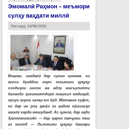
Эмомалӣ Раҳмон – меъмори
сулҳу ваҳдати миллӣ
Чоп шуд: 24/06/2026
Воқеан, зиндагӣ дар чунин ҷомеае, ки
асоси бунёдии онро таъмини ҳуқуқу
озодиҳои инсон ва адлу масъулияти
баланди ҳокимиятдорӣ ташкил медиҳад,
орзуи асрии халқи мо буд. Метавон гуфт,
ки дар ин роҳ ҳанӯз аз қадим кӯшишҳо
амалӣ карда мешуданд. Аз ҷумла, дар аҳди
Ҳахоманишиён — дар қарни панҷуми пеш
аз милод — Эъломияи ҳуқуқи башари