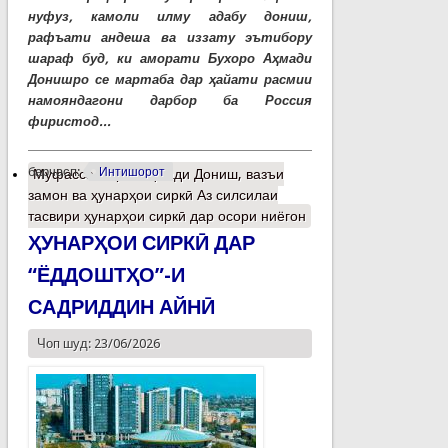
нуфуз, камоли илму адабу дониш,
рафъати андеша ва иззату эътибору
шараф буд, ки аморати Бухоро Аҳмади
Донишро се мартаба дар ҳайати расмии
намояндагони дарбор ба Россия
фиристод...
барчасп:
Интишорот
Муфассалтар
о Аҳмади Дониш, вазъи
замон ва ҳунарҳои сиркӣ Аз силсилаи
тасвири ҳунарҳои сиркӣ дар осори ниёгон
ҲУНАРҲОИ СИРКӢ ДАР
“ЁДДОШТҲО”-И
САДРИДДИН АЙНӢ
Чоп шуд: 23/06/2026