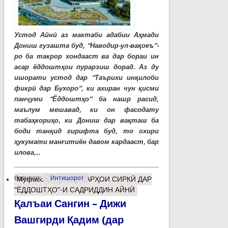
Устод Айнӣ аз мактаби адабии Аҳмади
Дониш гузашта буд, “Наводир-ул-вақоеъ”-
ро ба такрор хондааст ва дар бораи ин
асар ёддоштҳои пурарзиш дорад. Аз ду
ишорати устод дар “Таърихи инқилоби
фикрӣ дар Бухоро”, ки ахиран чун қисми
панҷуми “Ёддоштҳо” ба нашр расид,
маълум мешавад, ки он фасодату
табаҳкориҳо, ки Дониш дар вақташ ба
боди танқид гирифта буд, то охири
ҳукумати манғитиён давом кардааст, бар
илова,..
барчасп:
Интишорот
Муфассалтар
о ҲУНАРҲОИ СИРКӢ ДАР
“ЁДДОШТҲО”-И САДРИДДИН АЙНӢ
Қалъаи Сангин – Дижи
Вашгирди Қадим (дар