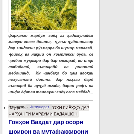
фарҳанги мардум гиёҳ аз қадимулайём
мавқеи хосса дошта, ҷузъи ҷудонопазир
дар зиндагии рўзмарра ба шумор меравад.
Ҷойгоҳ ва нақши он комплексӣ буда, се
ҷанбаи муҳимро дар бар мегирад, ки инҳо
табобатӣ, эътиқодӣ ва ривоятӣ
мебошанд. Ин ҷанбаҳо бо ҳам алоқаи
ногусатанӣ дошта, дар лаҳзаи дард
эътиқод ба вуҷуд омада, барои рафъ ва
шифо ёфтан тановули гиёҳ оғоз меёбад...
барчасп:
Интишорот
Муфассалтар
о ҶОЙГОҲИ ГИЁҲҲО ДАР
ФАРҲАНГИ МАРДУМИ БАДАХШОН
Ғояҳои Ваҳдат дар осори
шоирон ва мутафаккирони