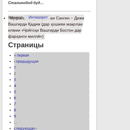
Сталинобод буд...
барчасп:
Интишорот
Муфассалтар
о Қалъаи Сангин – Дижи
Вашгирди Қадим (дар ҳошияи мақолаи
илмии «Ҷойгоҳи Вашгирди Бостон дар
фарҳанги миллӣ»)
Страницы
« первая
‹ предыдущая
1
2
3
4
5
6
7
8
9
…
следующая ›