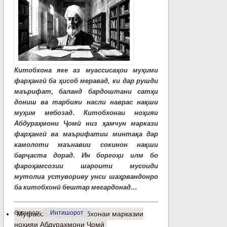
Китобхона яке аз муассисаҳои муҳими
фарҳангӣ ба ҳисоб меравад, ки дар рушди
маърифат, баланд бардоштани сатҳи
дониш ва тарбияи насли наврас нақши
муҳим мебозад. Китобхонаи ноҳияи
Абдураҳмони Ҷомӣ низ ҳамчун маркази
фарҳангӣ ва маърифатии минтақа дар
камолоти маънавии сокинон нақши
барҷаста дорад. Ин боргоҳи илм бо
фароҳамсозии шароити мусоиди
мутолиа устувориву унси шаҳрвандонро
ба китобхонӣ бештар мегардонад...
барчасп:
Интишорот
Муфассалтар
о Китобхонаи марказии
ноҳияи Абдураҳмони Ҷомӣ