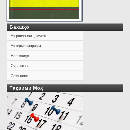
Бахшҳо
Аз равзанаи қомусҳо
Аз эҷоди мардум
Навгониҳо
Суратхона
Созу наво
Тақвими Моҳ