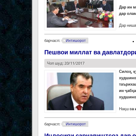
Дар ин 
дар ола
Дар ниша
барчасп:
Интишорот
Пешвои миллат ва давлатдор
Чоп шуд: 20/11/2017
Силоҳ, қ
худшино
таъриха
ин ҷабҳа
худшино
Нақш в
а
барчасп:
Интишорот
Иҷлосияи сарнавиштсоз дар о