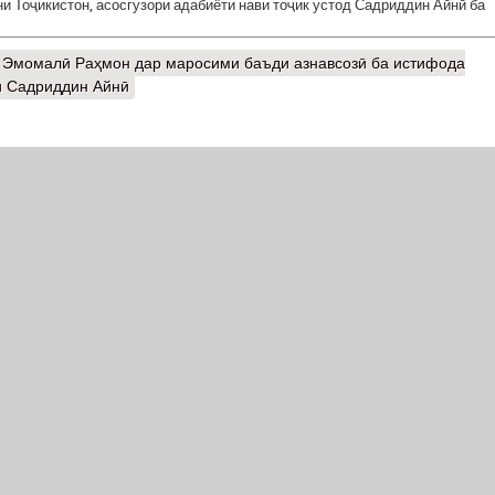
и Тоҷикистон, асосгузори адабиёти нави тоҷик устод Садриддин Айнӣ ба
 Эмомалӣ Раҳмон дар маросими баъди азнавсозӣ ба истифода
и Садриддин Айнӣ