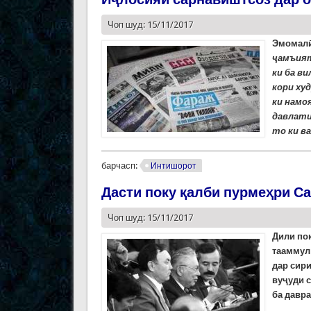
Чоп шуд: 15/11/2017
Эмомалӣ
ҷамъият
ки ба в
кори ху
ки намо
давлати
то ки в
барчасп:
Интишорот
Дасти поку қалби пурмеҳри С
Чоп шуд: 15/11/2017
Дили
по
тааммул
дар сири
вуҷуди с
ба давра