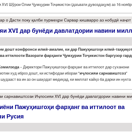
 ХVI Шўрои Олии Ҷумҳурии Тоҷикистон (даъвати ду­воз­даҳум) аз 16 ноябр
ар
о Дасти поку қалби пурмеҳри Сарвар кишварро аз нобудӣ наҷот
яи XVI дар бунёди давлатдории навини мил
ом дошт конфронси илмӣ-амалие, ки дар Пажуҳишгоҳи илмӣ-таҳқиқо
ва иттилооти Вазорати фарҳанги Ҷумҳурии Тоҷикистон баргузор гард
Комилзода
– Директори Пажуҳишгоҳи фарҳанг ва иттилоот дар суханони
отии худ иброз дошт, ки истифодаи ибораи “
иҷлосияи сарнавиштсоз
”
шудааст ва ин аз он шаҳодат медиҳад, ки миллат кайҳо ба дарки ин нукта
и сарнавиштсози Иҷлосияи XVI дар бунёди давлатдории навини м
ёни Пажуҳишгоҳи фарҳанг ва иттилоот ва
яи Русия