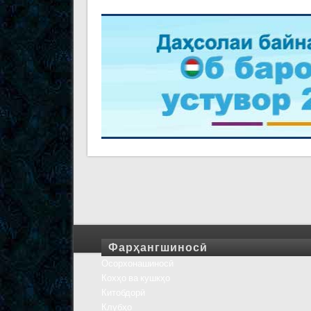
Фарҳангшиносӣ
Осорхонашиносӣ
Кохҳо ва кушкҳо
Китобдорӣ
Клубҳо