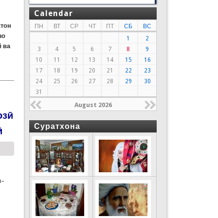
Calendar
стон
ПН
ВТ
СР
ЧТ
ПТ
СБ
ВС
зо
1
2
 ва
3
4
5
6
7
8
9
10
11
12
13
14
15
16
17
18
19
20
21
22
23
24
25
26
27
28
29
30
31
August 2026
озӣ
Суратхона
ӣ
н–