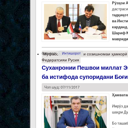
Рӯзҳои 
дастраси
тадқиқо
ва Инст
карданд
Шариф К
мавриди
барчасп:
Интишорот
Муфассалтар
о Имзои созишномаи ҳамкорӣ 
Федератсияи Русия
Суханронии Пешвои миллат Э
ба истифода супоридани Боғи
Чоп шуд: 07/11/2017
Ҳамвата
Имрӯз да
шаҳри Ду
Бо ташаб