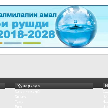
Ҳунаркада
И
Санъати тасвирӣ
Сад
Синамо
Чоп
Театр
На
Рақс
Инт