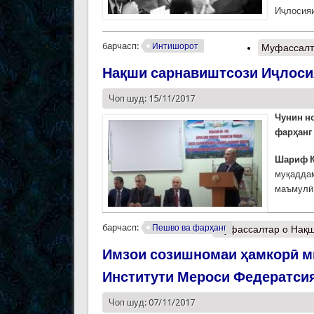
Иҷлосияи
барчасп:
Интишорот
Муфассалт
Нақши сарнавиштсози Иҷлоси
Чоп шуд: 15/11/2017
Чунин н
фарҳанг 
Шариф 
муқаддам
маъмулӣ 
барчасп:
Пешво ва фарҳанг
Муфассалтар
о Нақш
Имзои созишномаи ҳамкорӣ ми
Институти Мероси Федератси
Чоп шуд: 07/11/2017