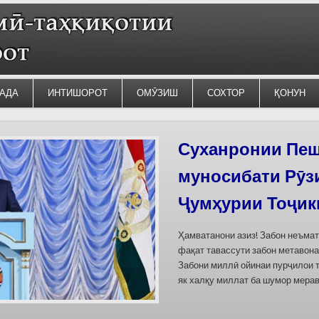
АДА
ИНТИШОРОТ
ОМӮЗИШ
СОХТОР
ҚОНУН
Силсилаи ёдгор
барои сабт дар
омода мешаван
Дар бахшҳои семинар вазъи омо
кишварҳои Осиёи Марказӣ, аз он
минтақавии Фарғона-Сирдарё», к
Тоҷикистон ва Ўзбекистон пешн