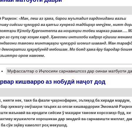
 Раҳмон:
«
Ман, пеш аз ҳама, барои муътадил гардонидани вазъи
иву сиёсии ҷумҳурӣ ва қатъи хунрезӣ тадбирҳо меҷўям, ният дор
илоятҳои Кўлобу Қурғонтеппа ва ноҳияҳои тобеи марказ равам…. М
дро аз сулҳ сар хоҳам кард. Ҳангоми интихоби кадрҳо кўшиш менам
яндагони тамоми минтақаҳои ҷумҳурӣ шомил шаванд.
Ман тараф
 демократии ҳуқуқбунёд мебошам. Мо бояд ҳама ёру бародар боше
азъиятро ором намоем.
Муфассалтар
о Иҷлосияи сарнавиштсоз дар оинаи матбуоти д
арвар кишварро аз нобудӣ наҷот дод
к
, нияти
нек
, такя ба фазли ҷаҳонофарин, эътиқод ба хиради мардум,
 бар ҳикмату омўзаҳои таърих аз оғози кишвардории Эмомалӣ Раҳмо
шти маънавӣ ва иродати сиё­сии ў мазҳари тамоми корсозиҳо буд, ки
ахтиву мушкилоти хорошикан дар зиндагӣ ва сарна­вишти миллат, да
 ба сўи эҳёву камолот роҳ мекушод.