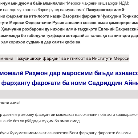
Анҷумани дуюми байналмилалии
“Мероси ҷаҳонии кишварҳои ИДМ:
и наслҳо чун ангеза барои рушд ва муколама”
Пажуҳишгоҳи илмӣ-
тии фарҳанг ва иттилооти назди Вазорати фарҳанги Ҷумҳурии Тоҷики
итути Мероси Федератсияи Русия аввалин созишномаи ҳамкориро им
. Ҳамчунин роҳбарони ду ниҳоди илмӣ-таҳқиқотӣ Евгений Бахревский
омилзода бо табодули туҳфаҳои хотиравӣ аз талошҳо ва ниятҳои дар
 ҳамкориҳои судманд дар самти ҳифз ва
миёни Пажуҳишгоҳи фарҳанг ва иттилоот ва Институти Мероси
момалӣ Раҳмон дар маросими баъди азнавс
 фарҳангу фароғати ба номи Садриддин Айн
нони азиз!
р ҳаёти иҷтимоиву фарҳангии мамлакат ва сокинони пойтахти кишварамо
шанбе боз як рӯйдоди муҳим ба амал омад.
буси Ҳукумати мамлакат азнавсозии Боғи фарҳангу фароғати ба номи