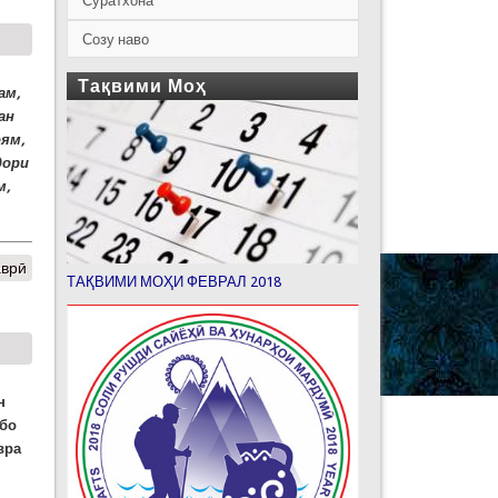
Суратхона
Созу наво
Тақвими Моҳ
ам,
ан
оям,
дори
м,
аврӣ
ТАҚВИМИ МОҲИ ФЕВРАЛ 2018
н
 бо
вра