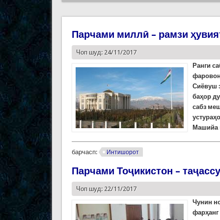
Парчами миллӣ – рамзи ҳувия
Чоп шуд: 24/11/2017
Ранги са
фаровон
Сиёвуш э
баҳор д
сабз меш
устураҳо
Машийа в
барчасп:
Интишорот
Парчами Тоҷикистон – таҷасс
Чоп шуд: 22/11/2017
Чунин н
фарҳанг 