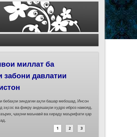
иҳои роҳи абрешим
 феҳристи ЮНЕСКО
д
дасозии ҳуҷҷатҳои номинатсияҳои муштараки
 ҷумла номинатсияи “Роҳи абрешим: гузаргоҳи
и аз ҷониби ҷумҳуриҳои Қазоқистон, Қирғизистон,
иҳод хоҳад шуд
1
2
3