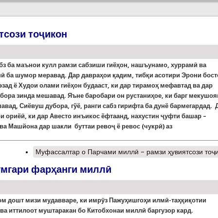
тсози тоҷикон
бз ба маънои кулл рамзи сабзиши гиёҳон, нашъунамо, хуррамӣ ва
ӣ ба шумор меравад. Дар давраҳои қадим, тибқи асотири Эрони бост
зад ё Худои олами гиёҳон будааст, ки дар тирамоҳ мефавтад ва дар
убора зинда мешавад.
Яъне баробари он р
у
станиҳое, ки барг мекушо
авад, Сиёвуш дубора, гўё, ранги сабз гирифта ба дунё бармегардад. 
и ориёӣ, ки дар Авесто инъикос ёфтаанд, нахустин ҷуфти башар –
а Машйона дар шакли буттаи ревоҷ ё ревос (чукрӣ) аз
Муфассалтар
о Парчами миллӣ – рамзи ҳувиятсози тоҷ
умгари фарҳанги миллӣ
ом дошт мизи мудавваре, ки имрӯз Пажуҳишгоҳи илмӣ-таҳқиқотии
ва иттилоот муштаракан бо Китобхонаи миллӣ баргузор кард.