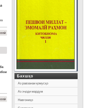
рӣ
ва
иллӣ
ба
фбои
Бахшҳо
Аз равзанаи қомусҳо
Аз эҷоди мардум
иллӣ
Навгониҳо