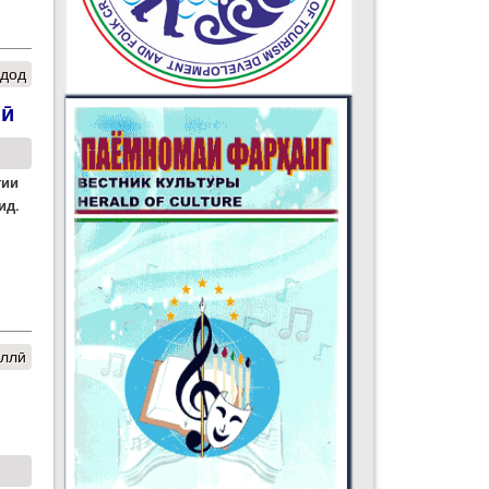
 дод
лӣ
тии
ид.
иллӣ