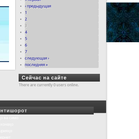
‹ предыдущая
1
2
3
4
5
6
7
следующая ›
последняя »
Сейчас на сайте
There are currently 0 users online.
нтишорот
о ва симо
хонаҳо
шрияҳо
ернет