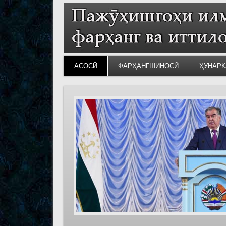
АСОСӢ
ФАРҲАНГШИНОСӢ
ҲУНАРК