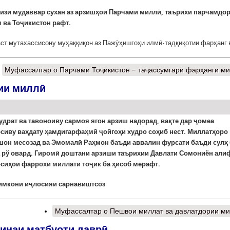
мизи мудаввар сухан аз арзишҳои Парчами миллӣ, таърихи парчамдо
м ва Тоҷикистон рафт.
ст мутахассисону муҳаққиқон аз Пажӯҳишгоҳи илмӣ-тадқиқотии фарҳанг 
Муфассалтар
о Парчами Тоҷикистон – таҷассумгари фарҳанги м
ии миллӣ
удрат ва тавоноиву сармоя ягон арзиш надорад, вақте дар ҷомеа
сиву ваҳдату ҳамдигарфаҳмӣ ҷойгоҳи худро соҳиб нест. Миллатҳоро
шон месозад ва Эмомалӣ Раҳмон баъди аввалин фурсати баъди сулҳ 
 рў овард.
Гиромӣ доштани арзиши таърихии Давлати Сомониён али
сиҳои фаррохи миллати тоҷик ба ҳисоб мерафт.
 имкони иҷлосияи сарнавиштсоз
Муфассалтар
о Пешвои миллат ва давлатдории м
инаи матбуоти даврӣ