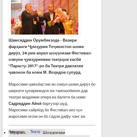
Шамсиддин Орумбекзода - Вазири
фарҳанги Ҷумҳурии Тоҷикистон шоми
дирӯз, 24-уми апрел шоҳҷоизаи Фестивал-
озмуни ҷумҳуриявии театрҳои касбӣ
“Парасту-2017”-ро ба Театри давлатии
ҷавонон ба номи М. Воҳидов супурд.
Маросими ҷамъбастии ин озмун шоми дирӯз бо
ширкати ҳунармандон ва тамошобинон дар
театри академии опера ва балети ба номи
Садриддин Айнӣ
баргузор шуд.
Маросими хайрбод бо Фестивал низ чун
маросими оғози он бо садои дафу чанг ва
барчасп:
Театр
Муфассалтар
о Шоҳҷоизаи