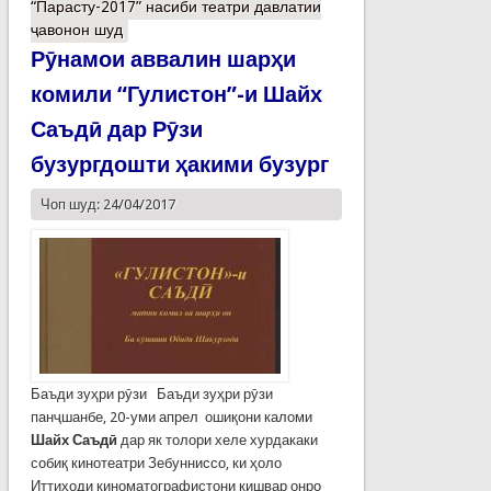
“Парасту-2017” насиби театри давлатии
ҷавонон шуд
Рӯнамои аввалин шарҳи
комили “Гулистон”-и Шайх
Саъдӣ дар Рӯзи
бузургдошти ҳакими бузург
Чоп шуд: 24/04/2017
Баъди зуҳри рӯзи Баъди зуҳри рӯзи
панҷшанбе, 20-уми апрел ошиқони каломи
Шайх Саъдӣ
дар як толори хеле хурдакаки
собиқ кинотеатри Зебунниссо, ки ҳоло
Иттиҳоди киноматографистони кишвар онро