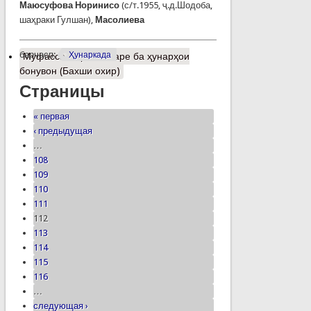
Маюсуфова Норинисо
(с/т.1955, ҷ.д.Шодоба,
шаҳраки Гулшан),
Масолиева
барчасп:
Ҳунаркада
Муфассалтар
о Назаре ба ҳунарҳои
бонувон (Бахши охир)
Страницы
« первая
‹ предыдущая
…
108
109
110
111
112
113
114
115
116
…
следующая ›