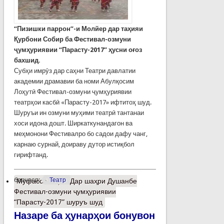
“Пизишки паррон”-и Молйер дар таҳияи
Қурбони Собир ба Фестивал-озмуни
ҷумҳуриявии “Парасту-2017” ҳусни оғоз
бахшид.
Субҳи имрӯз дар саҳни Театри давлатии
академии драмавии ба номи Абулқосим
Лоҳутӣ Фестивал-озмуни ҷумҳуриявии
театрҳои касбӣ «Парасту-2017» ифтитоҳ шуд.
Шуруъи ин озмуни муҳими театрӣ тантанаи
хоси идона дошт. Ширкаткунандагон ва
меҳмонони Фестивалро бо садои дафу чанг,
карнаю сурнай, доираву дутор истиқбол
гирифтанд.
барчасп:
Театр
Муфассалтар
о Дар шаҳри Душанбе
Фестивал-озмуни ҷумҳуриявии
“Парасту-2017” шуруъ шуд
Назаре ба ҳунарҳои бонувон