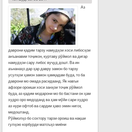
Аз
даврони қадим тарзу намудҳои хоси либосҳои
анъанавии тоҷикон, куртаву рўймол ва дигар
намудҳои сару либос вуҷуд дошт. Ва ин
аънанаҳо дар ҳар давру замон бо тарзу
усулҳои ҳамон замон ҳамқадам буда, то ба
даврони мо омада расидаанд. Як навъи
афзори ороиши хоси занҳои тоҷик рўймол
буда, аз қадим модарони мо бо бастани он ҳам
худро оро медоданд ва ҳам мўйи сари худро
аз нури офтоб ва сардии ҳаво эмин нигоҳ
медоштанд.
Рўймолҳо бо сохтору тарзи ороиш ва нақши
гулҳою корбурди матоъҳо миёни