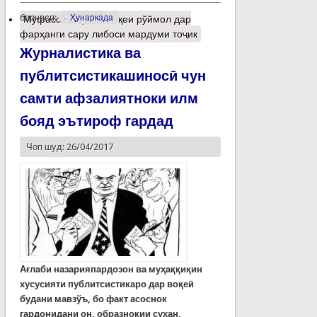
барчасп:
Ҳунаркада
Муфассалтар
о Мавқеи рўймол дар
фарҳанги сару либоси мардуми тоҷик
Журналистика ва
публитсистикашиносӣ чун
самти афзалиятноки илм
бояд эътироф гардад
Чоп шуд: 26/04/2017
Ағлаби назарияпардозон ва муҳаққиқин
хусусияти публитсистикаро дар воқеӣ
будани мавзўъ, бо факт асоснок
гардонидани он, образнокии сухан,