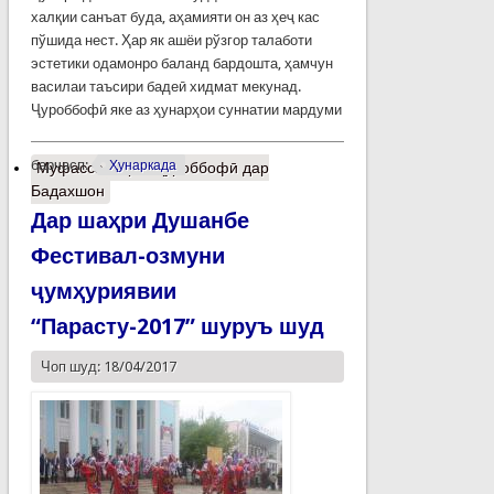
халқии санъат буда, аҳамияти он аз ҳеҷ кас
пўшида нест. Ҳар як ашёи рўзгор талаботи
эстетики одамонро баланд бардошта, ҳамчун
василаи таъсири бадеӣ хидмат мекунад.
Ҷуроббофӣ яке аз ҳунарҳои суннатии мардуми
барчасп:
Ҳунаркада
Муфассалтар
о Ҷуроббофӣ дар
Бадахшон
Дар шаҳри Душанбе
Фестивал-озмуни
ҷумҳуриявии
“Парасту-2017” шуруъ шуд
Чоп шуд: 18/04/2017