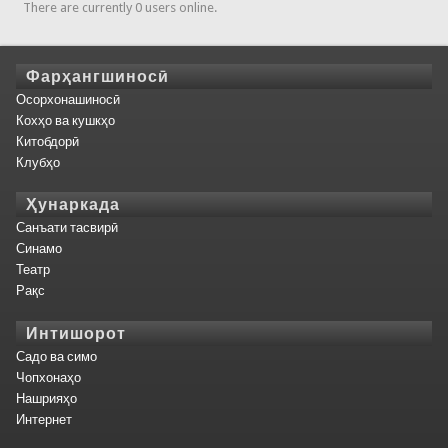
There are currently 0 users online.
Фарҳангшиносӣ
Осорхонашиносӣ
Кохҳо ва кушкҳо
Китобдорӣ
Клубҳо
Ҳунаркада
Санъати тасвирӣ
Синамо
Театр
Рақс
Интишорот
Садо ва симо
Чопхонаҳо
Нашрияҳо
Интернет