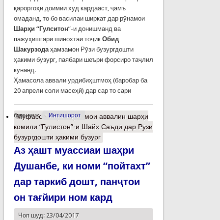
қароргоҳи доимии худ кардааст, ҷамъ
омаданд, то бо василаи ширкат дар рӯнамои
Шарҳи “Гулситон
”-и донишманд ва
пажуҳишгари шинохтаи тоҷик
Обид
Шакурзода
ҳамзамон Рӯзи бузургдошти
ҳакими бузург, паябари шеъри форсиро таҷлил
кунанд.
Ҳамасола аввали урдибиҳштмоҳ (баробар ба
20 апрели соли масеҳӣ) дар сар то сари
барчасп:
Интишорот
Муфассалтар
о Рӯнамои аввалин шарҳи
комили “Гулистон”-и Шайх Саъдӣ дар Рӯзи
бузургдошти ҳакими бузург
Аз ҳашт муассиаи шаҳри
Душанбе, ки номи “пойтахт”
дар таркиб дошт, панҷтои
он тағйири ном кард
Чоп шуд: 23/04/2017