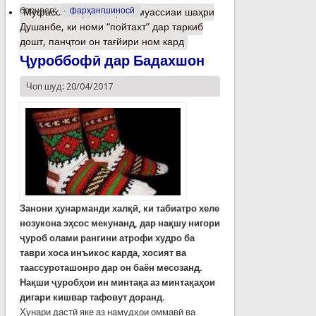
барчасп:
фарҳангшиносӣ
Муфассалтар
о Аз ҳашт муассиаи шаҳри
Душанбе, ки номи “пойтахт” дар таркиб
дошт, панҷтои он тағйири ном кард
Ҷуроббофӣ дар Бадахшон
Чоп шуд: 20/04/2017
Занони ҳунарманди хал
қӣ
,
ки табиатро хеле
нозукона э
ҳ
сос мекунанд
,
дар
нақшу нигори
ҷуроб
олами рангини атрофи худро ба
таври хоса инъикос карда
,
хосият ва
таассуроташонро дар он баён месозанд
.
Н
а
қ
ши
ҷуробҳои ин минтақа аз
минтақаҳои
дигари кишвар
тафовут
доранд
.
Ҳунари дастӣ яке аз намудҳои оммавӣ ва