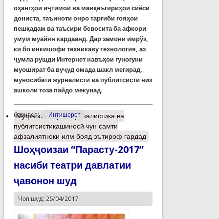
оҳангҳои иҷтимоӣ ва мавқеъгириҳои сиёсӣ
дониста, таъиноти онро тарғиби ғояҳои
пешқадам ва таъсири бевосита ба афкори
умум муайян кардаанд. Дар замони имрўз,
ки бо инкишофи техникаву технология, аз
ҷумла рушди Интернет навъҳои гуногуни
муошират ба вуҷуд омада шакл мегирад,
муносибати журналистӣ ва публитсистӣ низ
ашколи тоза пайдо мекунад.
барчасп:
Интишорот
Муфассалтар
о Журналистика ва
публитсистикашиносӣ чун самти
афзалиятноки илм бояд эътироф гардад
Шоҳҷоизаи “Парасту-2017”
насиби театри давлатии
ҷавонон шуд
Чоп шуд: 25/04/2017