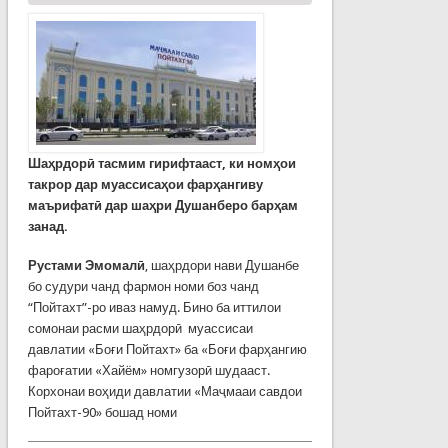
Шаҳрдорӣ тасмим гирифтааст, ки номҳои
такрор дар муассисаҳои фарҳангиву
маърифатӣ дар шаҳри Душанберо барҳам
занад.
Рустами Эмомалӣ
, шаҳрдори нави Душанбе
бо судури чанд фармон номи боз чанд
“Пойтахт”-ро иваз намуд. Бино ба иттилои
сомонаи расми шаҳрдорӣ муассисаи
давлатии «Боғи Пойтахт» ба «Боғи фарҳангию
фароғатии «Хайём» номгузорӣ шудааст.
Корхонаи воҳиди давлатии «Маҷмааи савдои
Пойтахт-90» бошад номи