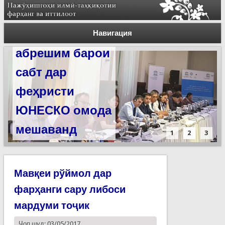
Силсилаи
ёдгориҳои роҳи
Навигация
абрешим барои
сабт дар
феҳристи
ЮНЕСКО омода
мешаванд
1
2
3
Мавқеи рўймол дар
фарҳанги сару либоси
мардуми тоҷик
Чоп шуд: 03/05/2017