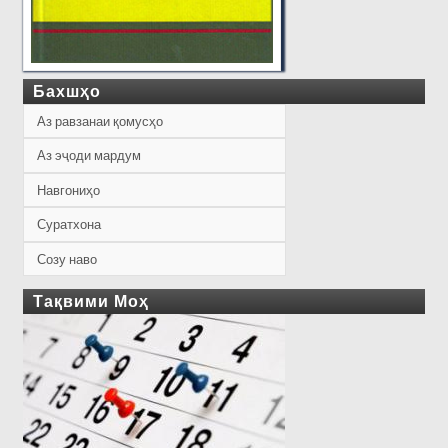
Бахшҳо
Аз равзанаи қомусҳо
Аз эҷоди мардум
Навгониҳо
Суратхона
Созу наво
Тақвими Моҳ