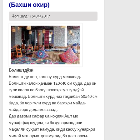
(Бахши охир)
Чоп шуд: 15/04/2017
Болиштдўзӣ
Болишт ду хел, калону хурд мешавад.
Болишти калон ҳаҷман 120х40 см буда, дар он
гули калон ва баргу шохаҳо гул гулдўзӣ
мешавад. Болишти хурд низ тақрибан 50х40 см
буда, бо чор гули хурд ва баргҳои майда-
майда оро дода мешавад.
Дар давоми сафар ба ноҳияи Ашт мо
муваффақ шудем, ки бо ҳунармандони
маҳаллӣ суҳбат намуда, оиди касбу ҳунарҳои
миллӣ маълумотҳои муфид ба даст орем.