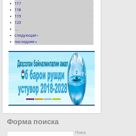
117
118
119
120
…
следующая ›
последняя »
Форма поиска
Поиск