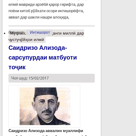
илмӣ мавриди арзёбӣ қарор гирифта, дар
поёни китоб рўйхати осори интишорёфта,
аввал дар шакли нашри алоҳида,
барчасп:
Интишорот
Муфассалтар
о Фарҳанги миллӣ дар
ҷустуҷўйҳои илмӣ
Саидризо Ализода-
сарсупурдаи матбуоти
тоҷик
Чоп шуд: 15/02/2017
Саидризо Ализода аввалин муаллифи