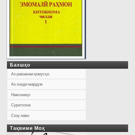
Бахшҳо
Аз равзанаи қомусҳо
Аз эҷоди мардум
Навгониҳо
Суратхона
Созу наво
Тақвими Моҳ