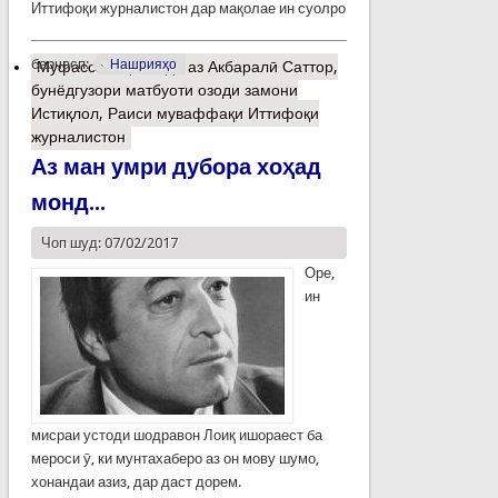
Иттифоқи журналистон дар мақолае ин суолро
барчасп:
Нашрияҳо
Муфассалтар
о Ёде аз Акбаралӣ Саттор,
бунёдгузори матбуоти озоди замони
Истиқлол, Раиси муваффақи Иттифоқи
журналистон
Аз ман умри дубора хоҳад
монд...
Чоп шуд: 07/02/2017
Оре,
ин
мисраи устоди шодравон Лоиқ ишораест ба
мероси ӯ, ки мунтахаберо аз он мову шумо,
хонандаи азиз, дар даст дорем.