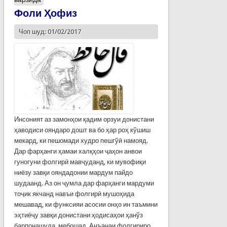
Фоли Ҳофиз
Чоп шуд: 01/02/2017
Инсоният аз замонҳои қадим орзуи донистани
ҳаводиси ояндаро дошт ва бо ҳар роҳ кўшиш
мекард, ки пешомади худро пешгўӣ намояд.
Дар фарҳанги ҳамаи халқҳои ҷаҳон анвои
гуногуни фолгирӣ мавҷуданд, ки мувофиқи
ниёзу завқи ояндадонии мардум пайдо
шудаанд. Аз он ҷумла дар фарҳанги мардуми
тоҷик якчанд навъи фолгирӣ мушоҳида
мешавад, ки функсияи асосии онҳо ин таъмини
эҳтиёҷу завқи донистани ҳодисаҳои ҳанўз
барпонашуда, мебошад. Анъанаи фолгириро,