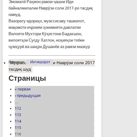
Эмомалӣ Раҳмон рамзи ҷашни Иди
байналмилалии Наврӯзи соли 2017-ро тасдиқ
намуд.
Вазорату идораҳо, муассисаву ташкилот,
мақомоти иҷроияи ҳокимияти давлатии
Вилояти Мухтори Кӯҳистони Бадахшон,
вилоятҳои Суғду Хатлон, ноҳияҳои тобеи
ҷумҳурӣ ва шаҳри Душанбе аз рамзи мазкур
барчасп:
Интишорот
Муфассалтар
о Рамзи Наврӯзи соли 2017
тасдиқ шуд
Страницы
« первая
‹ предыдущая
…
112
113
114
115
116