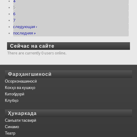
4
5
6
7
следующая ›
последняя »
Сейчас на сайте
There are currently 0 users online.
Фарҳангшиносӣ
Осорхонашиносӣ
Кохҳо ва кушкҳо
Китобдорӣ
Клубҳо
Ҳунаркада
Санъати тасвирӣ
Синамо
Театр