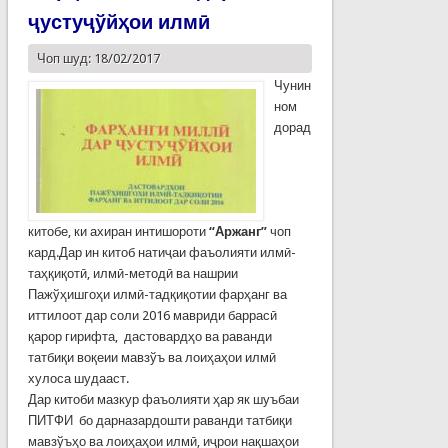
ҷустуҷўйҳои илмӣ
Чоп шуд: 18/02/2017
Чунин
ном
дорад
китобе, ки ахиран интишороти
“Аржанг”
чоп
кард.Дар ин китоб натиҷаи фаъолияти илмӣ-
таҳқиқотӣ, илмӣ-методӣ ва нашрии
Пажўҳишгоҳи илмӣ-тадқиқотии фарҳанг ва
иттилоот дар соли 2016 мавриди баррасӣ
қарор гирифта, дастовардҳо ва раванди
татбиқи воқеии мавзўъ ва лоиҳаҳои илмӣ
хулоса шудааст.
Дар китоби мазкур фаъолияти ҳар як шуъбаи
ПИТФИ бо дарназардошти раванди татбиқи
мавзўъҳо ва лоиҳаҳои илмӣ, иҷрои нақшаҳои