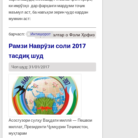
ки имрўзҳо дар фарҳанги мардуми тоҷик
маъмул аст, ба навъҳои зерин ҷудо кардан
мумкин аст:
барчасп:
Интишорот
Муфассалтар
о Фоли Ҳофиз
Рамзи Наврӯзи соли 2017
тасдиқ шуд
Чоп шуд: 31/01/2017
Асосгузори сулҳу Ваҳдати миллӣ — Пешвои
миллат, Президенти Ҷумҳурии Тоҷикистон,
муҳтарам