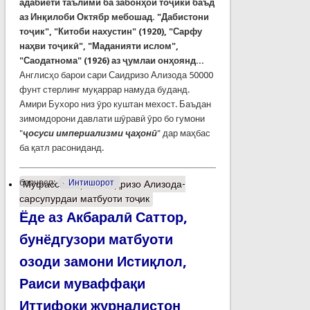
адабиёти таълимӣ ба забонҳои тоҷикӣ баъд
аз Инқилоби Октябр мебошад.
"Дабистони
тоҷик", "Китоби нахустин" (1920), "Сарфу
наҳви тоҷикӣ", "Маданияти ислом",
"Саодатнома" (1926) аз ҷумлаи онҳоянд...
Англисҳо барои сари Саидризо Ализода 50000
фунт стерлинг муқаррар намуда буданд.
Амири Бухоро низ ӯро куштан мехост. Баъдан
зимомдорони давлати шӯравӣ ӯро бо гумони
"
ҷосуси империализми ҷаҳонӣ
" дар маҳбас
ба қатл расониданд.
барчасп:
Интишорот
Муфассалтар
о Саидризо Ализода-
сарсупурдаи матбуоти тоҷик
Ёде аз Акбаралӣ Саттор,
бунёдгузори матбуоти
озоди замони Истиқлол,
Раиси муваффақи
Иттифоқи журналистон