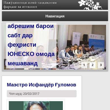
Силсилаи
ёдгориҳои роҳи
Навигация
абрешим барои
сабт дар
феҳристи
ЮНЕСКО омода
мешаванд
1
2
3
Маэстро Исфандёр Ғуломов
Чоп шуд: 20/02/2017