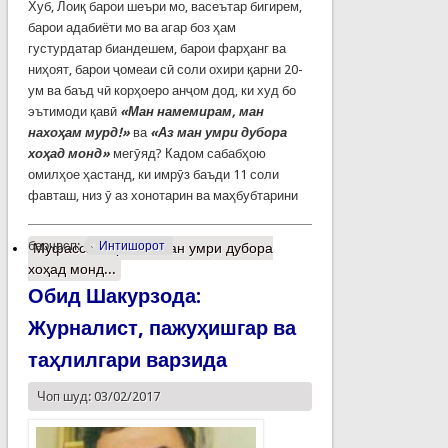
Хуб, Лоиқ барои шеъри мо, васеътар бигирем,
барои адабиёти мо ва агар боз ҳам
густурдатар биандешем, барои фарҳанг ва
ниҳоят, барои ҷомеаи сӣ соли охири қарни 20-
ум ва баъд чӣ корҳоеро анҷом дод, ки худ бо
эътимоди қавӣ
«Ман намемирам, ман
нахоҳам мурд!»
ва
«Аз ман умри дубора
хоҳад монд»
мегӯяд? Кадом сабабҳою
омилҳое ҳастанд, ки имрӯз баъди 11 соли
фавташ, низ ӯ аз хонотарин ва маҳбубтарини
барчасп:
Интишорот
Муфассалтар
о Аз ман умри дубора
хоҳад монд...
Обид Шакурзода:
Журналист, пажуҳишгар ва
таҳлилгари варзида
Чоп шуд: 03/02/2017