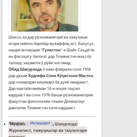
Шахсе, ки дар рӯзноманигорӣ ва пажуҳиши
осори ниёкон баробар муваффақ аст. Бахусус,
нашри интиқодии “
Гулистон
”-и Шайх Саъдӣ бо
ин фасоҳату балоғат дар Тоҷикистон маҳз бо
талошу заҳамоти ӯ рӯйи чоп омад.
Обид Шакурзода
3-юми феврали соли 1956
дар деҳаи
Худгифи Сояи Кӯҳистони Мастчо
,
дар хонаводаи кишоварз ба дунё омадааст.
Дар мактаби миёнаи 10-и ноҳия таҳсил
кардааст ва соли 1978 бахши рӯзноманигории
факултаи филологияи тоҷики Донишгоҳи
давлатии Тоҷикистон хатм кардааст.
барчасп:
Интишорот
Муфассалтар
о Обид Шакурзода:
Журналист, пажуҳишгар ва таҳлилгари
варзида