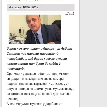
Чоп шуд: 10/02/2017
Шояд
барои ҳеч журналисти дигаре чун Акбари
Саттор пас маргаш марсияхонӣ
накарданд, шояд барои касе аз ҷумлаи
қаламкашони матбуот ба ҳадди ӯ
насӯхтанд.
Оре, марги ӯ ҳамаро ғофилгир кард. Акбари
зиндадил, оне, ки ҳеч шиквае аз беморӣ
надошт, тобистони гарми соли 2015 (28-уми
август) ногаҳон ин олами пур аз муаммо ва пур
аз фитнаро тарк кард ва ёронро дар ғамхона
нишонд.
Акбар Абдулло, муовини ӯ дар Раёсати