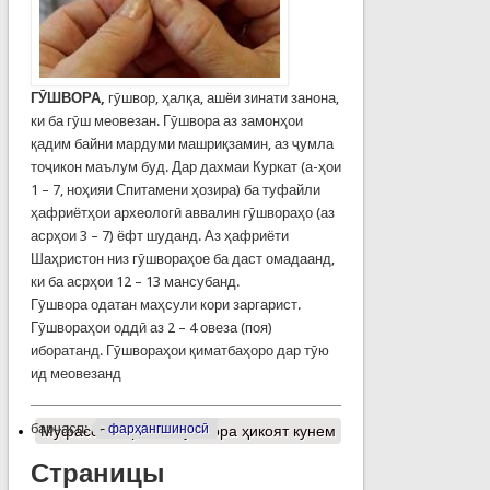
Г
Ӯ
ШВОРА
,
гӯшвор, ҳалқа, ашёи зинати занона,
ки ба гӯш меовезан. Гӯшвора аз замонҳои
қадим байни мардуми машриқзамин, аз ҷумла
тоҷикон маълум буд. Дар дахмаи Куркат (а-ҳои
1 – 7, ноҳияи Спитамени ҳозира) ба туфайли
ҳафриётҳои археологӣ аввалин гӯшвораҳо (аз
асрҳои 3 – 7) ёфт шуданд. Аз ҳафриёти
Шаҳристон низ гӯшвораҳое ба даст омадаанд,
ки ба асрҳои 12 – 13 мансубанд.
Гӯшвора одатан маҳсули кори заргарист.
Гӯшвораҳои оддӣ аз 2 – 4 овеза (поя)
иборатанд. Гӯшвораҳои қиматбаҳоро дар тӯю
ид меовезанд
барчасп:
фарҳангшиносӣ
Муфассалтар
о Аз гӯшвора ҳикоят кунем
Страницы