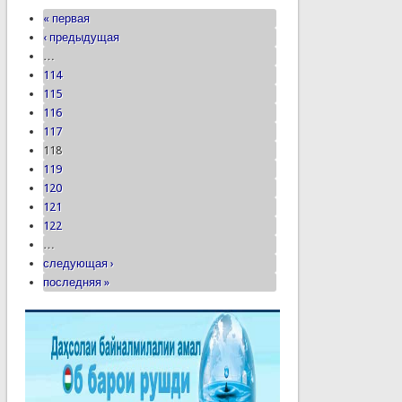
« первая
‹ предыдущая
…
114
115
116
117
118
119
120
121
122
…
следующая ›
последняя »