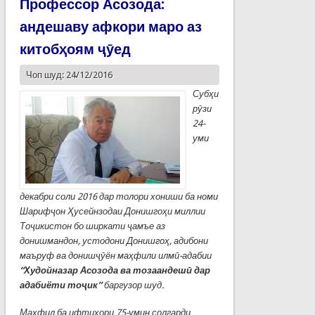
Профессор Асозода:
андешаву афкори маро аз
китобҳоям ҷӯед
Чоп шуд: 24/12/2016
Субҳи
рӯзи
24-
уми
декабри соли 2016 дар толори хониши ба номи
Шарифҷон Ҳусейнзодаи Донишгоҳи миллии
Тоҷикистон бо ширкати ҷамъе аз
донишмандон, устодони Донишгоҳ, адибони
маъруф ва донишҷӯён маҳфили илмӣ-адабии
“Худойназар Асозода ва тозаандешӣ дар
адабиёти тоҷик”
баргузор шуд.
Маҳфил ба ифтихори 75-умин солгарди