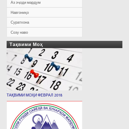
Аз эҷоди мардум
Навгониҳо
Суратхона
Созу наво
Тақвими Моҳ
ТАҚВИМИ МОҲИ ФЕВРАЛ 2018