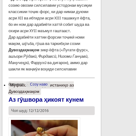
созию овозии силсилавии устодонаи мусиқии
классикии тоҷик-форс, ки дар нимаи дуюми
асри XII ва ибтидои асри XIII ташаккул ёфта,
бо ин ном дар адабиёти хаттӣ собит шуда ва
охири асри XYII маъмул гаштааст.
Дар адабиёти хаттии форсии тоҷикӣ номи
мақом, шӯъба, гӯша ва таркибҳои созии
Дувоздаҳмақом
зикр ёфта («Луғати фурс»,
ашъори
Рӯдакӣ, Фирдавсӣ, Низоми Ганҷавӣ,
Манучеҳрӣ, Фаррухӣ
ва дигарон), аммо дар
шакли як маҷмӯи воҳиди силсилавии
барчасп:
Созу наво
Муфассалтар
о Донистаниҳо аз
Дувоздаҳмақом
Аз гӯшвора ҳикоят кунем
Чоп шуд: 12/12/2016