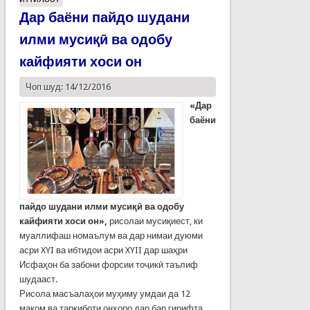
Дар баёни пайдо шудани
илми мусиқӣ ва одобу
кайфияти хоси он
Чоп шуд: 14/12/2016
«Дар
баёни
пайдо шудани илми мусиқӣ ва одобу
кайфияти хоси он»,
рисолаи мусиқиест, ки
муаллифаш номаълум ва дар нимаи дуюми
асри XYI ва ибтидои асри XYII дар шаҳри
Исфаҳон ба забони форсии тоҷикӣ таълиф
шудааст.
Рисола масъалаҳои муҳиму умдаи да 12
мақом ва таркиботи онҳоро дар бар гирифта,