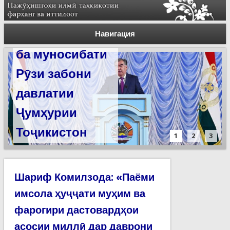
Суханронии
Силсилаи
Пешвои миллат
ёдгориҳои роҳи
Навигация
ба муносибати
абрешим барои
Рӯзи забони
сабт дар
давлатии
феҳристи
Ҷумҳурии
ЮНЕСКО омода
Тоҷикистон
мешаванд
1
2
3
Шариф Комилзода: «Паёми
имсола ҳуҷҷати муҳим ва
фарогири дастовардҳои
асосии миллӣ дар даврони