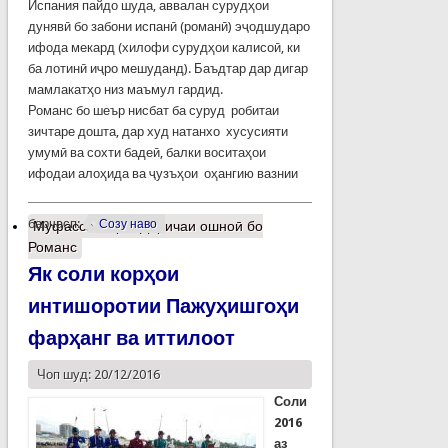
Испания пайдо шуда, аввалан сурудҳои
дунявӣ бо забони испанӣ (романӣ) эҷодшударо
ифода мекард (хилофи сурудҳои калисоӣ, ки
ба лотинӣ иҷро мешуданд). Баъдтар дар дигар
мамлакатҳо низ маъмул гардид.
Романс бо шеър нисбат ба суруд робитаи
зичтаре дошта, дар худ натанхо хусусияти
умумӣ ва сохти бадеӣ, балки воситаҳои
ифодаи алоҳида ва ҷузъҳои оҳангию вазнии
барчасп:
Созу наво
Муфассалтар
о Даричаи ошноӣ бо
Романс
Як соли корҳои
интишоротии Пажуҳишгоҳи
фарҳанг ва иттилоот
Чоп шуд: 20/12/2016
Соли
2016
аз