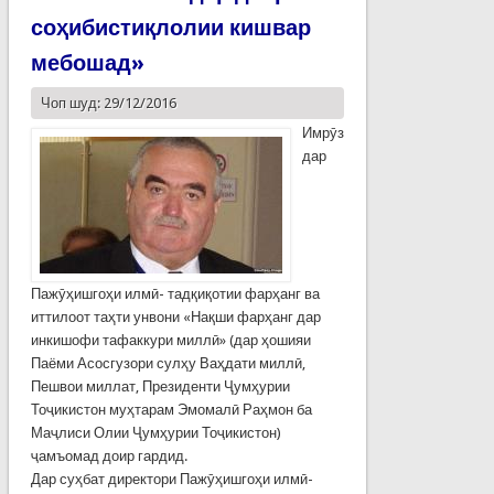
соҳибистиқлолии кишвар
мебошад»
Чоп шуд: 29/12/2016
Имрӯз
дар
Пажӯҳишгоҳи илмӣ- тадқиқотии фарҳанг ва
иттилоот таҳти унвони «Нақши фарҳанг дар
инкишофи тафаккури миллӣ» (дар ҳошияи
Паёми Асосгузори сулҳу Ваҳдати миллӣ,
Пешвои миллат, Президенти Ҷумҳурии
Тоҷикистон муҳтарам Эмомалӣ Раҳмон ба
Маҷлиси Олии Ҷумҳурии Тоҷикистон)
ҷамъомад доир гардид.
Дар суҳбат директори Пажӯҳишгоҳи илмӣ-