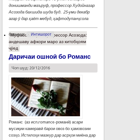
донишманди маъруф, профессор Худойназар
Асозода бахшида шуда буд. 25-уми декабр
агар ӯ дар ҳаёт мебуд, ҳафтодупанҷсола
барчасп:
Интишорот
Муфассалтар
о Профессор Асозода:
андешаву афкори маро аз китобҳоям
ҷӯед
Даричаи ошноӣ бо Романс
Чоп шуд: 20/12/2016
Романс (аз исп.romance-романӣ) асари
мусиқии камеравӣ барои овоз бо ҳамовозии
созҳо. Истилоҳи мазкур дар асрҳои миёна дар