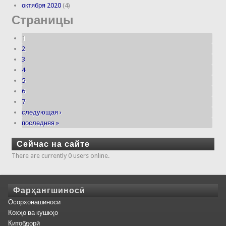
октября 2020
(4)
Страницы
1
2
3
4
5
6
7
следующая ›
последняя »
Сейчас на сайте
There are currently 0 users online.
Фарҳангшиносӣ
Осорхонашиносӣ
Кохҳо ва кушкҳо
Китобдорӣ