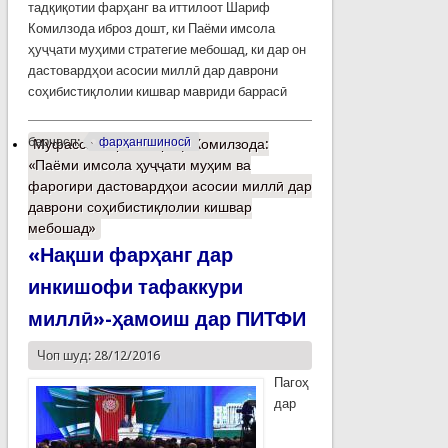
тадқиқотии фарҳанг ва иттилоот Шариф
Комилзода иброз дошт, ки Паёми имсола
ҳуҷҷати муҳими стратегие мебошад, ки дар он
дастовардҳои асосии миллӣ дар даврони
соҳибистиқлолии кишвар мавриди баррасӣ
барчасп:
фарҳангшиносӣ
Муфассалтар
о Шариф Комилзода:
«Паёми имсола ҳуҷҷати муҳим ва
фарогири дастовардҳои асосии миллӣ дар
даврони соҳибистиқлолии кишвар
мебошад»
«Нақши фарҳанг дар
инкишофи тафаккури
миллӣ»-ҳамоиш дар ПИТФИ
Чоп шуд: 28/12/2016
Пагоҳ
дар