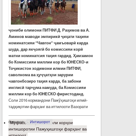
ҷониби олимони ПИТФИ Д. Раҳимов ва А.
Аминов маводи эмпирикӣ ҷиҳати таҳияи
номинатсияи “Чавгон” ҷамъоварӣ карда
шуда, дар якҷоягӣ бо комиссияи корӣ
матни номинатсия таҳия гардид. Ҳамзамон
бо Комиссияи миллии кор бо ЮНЕСКО-и
Тоҷикистон ходимони илмии ПИТФИ,
саволнома ва ҳуҷҷатҳои зарурии
чавгонбозиро таҳия карда, ба забони
инглисӣ тарҷума намуда, ба Комиссияи
миллии кор бо ЮНЕСКО фиристоданд.
Соли 2016 кормандони Пажўҳишгоҳи илмӣ-
тадқиқотии фарҳанг ва иттилооти Вазорати
барчасп:
Интишорот
Муфассалтар
о Як соли корҳои
интишоротии Пажуҳишгоҳи фарҳанг ва
иттилоот