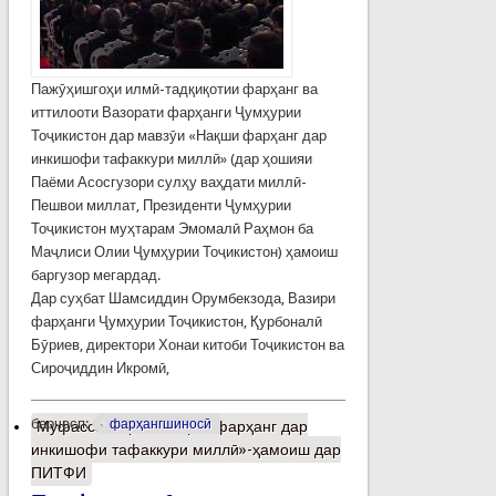
Пажӯҳишгоҳи илмӣ-тадқиқотии фарҳанг ва
иттилооти Вазорати фарҳанги Ҷумҳурии
Тоҷикистон дар мавзӯи «Нақши фарҳанг дар
инкишофи тафаккури миллӣ» (дар ҳошияи
Паёми Асосгузори сулҳу ваҳдати миллӣ-
Пешвои миллат, Президенти Ҷумҳурии
Тоҷикистон муҳтарам Эмомалӣ Раҳмон ба
Маҷлиси Олии Ҷумҳурии Тоҷикистон) ҳамоиш
баргузор мегардад.
Дар суҳбат Шамсиддин Орумбекзода, Вазири
фарҳанги Ҷумҳурии Тоҷикистон, Қурбоналӣ
Бӯриев, директори Хонаи китоби Тоҷикистон ва
Сироҷиддин Икромӣ,
барчасп:
фарҳангшиносӣ
Муфассалтар
о «Нақши фарҳанг дар
инкишофи тафаккури миллӣ»-ҳамоиш дар
ПИТФИ