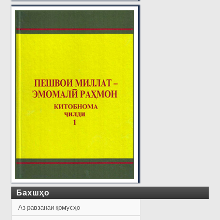
Бахшҳо
Аз равзанаи қомусҳо