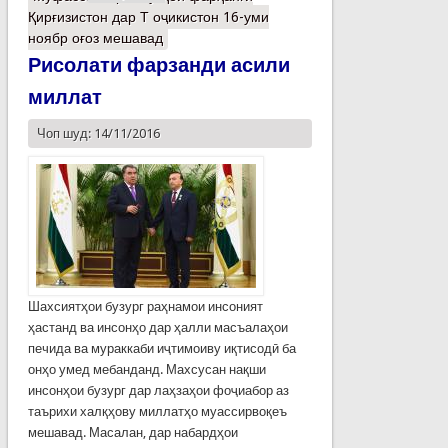
Қирғизистон дар Т оҷикистон 16-уми
ноябр оғоз мешавад
Рисолати фарзанди асили
миллат
Чоп шуд: 14/11/2016
Шахсиятҳои бузург раҳнамои инсоният
ҳастанд ва инсонҳо дар ҳалли масъалаҳои
печида ва мураккаби иҷтимоиву иқтисодӣ ба
онҳо умед мебанданд. Махсусан нақши
инсонҳои бузург дар лаҳзаҳои фоҷиабор аз
таърихи халқҳову миллатҳо муассирвоқеъ
мешавад. Масалан, дар набардҳои