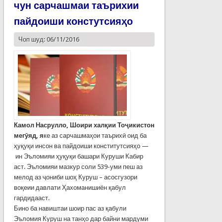
чун сарчашмаи таърихии
пайдоиши констутсияҳо
Чоп шуд: 06/11/2016
Камол Насрулло, Шоири халқии Тоҷикистон
мегӯяд, я
ке аз сарчашмаҳои таърихӣ оид ба
ҳуқуқи инсон ва пайдоиши конститутсияҳо —
ин Эъломияи ҳуқуқи башари Куруши Кабир
аст. Эъломияи мазкур соли 539-уми пеш аз
мелод аз ҷониби шоҳ Куруш – асосгузори
воқеии давлати Ҳахоманишиён қабул
гардидааст.
Бино ба навиштаи шоир пас аз қабули
Эъломия Куруш на танҳо дар байни мардуми