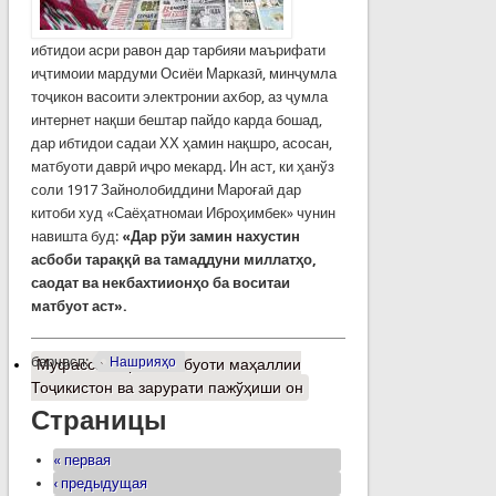
ибтидои асри равон дар тарбияи маърифати
иҷтимоии мардуми Осиёи Марказӣ, минҷумла
тоҷикон васоити электронии ахбор, аз ҷумла
интернет нақши бештар пайдо карда бошад,
дар ибтидои садаи ХХ ҳамин нақшро, асосан,
матбуоти даврӣ иҷро мекард. Ин аст, ки ҳанўз
соли 1917 Зайнолобиддини Мароғаӣ дар
китоби худ «Саёҳатномаи Иброҳимбек» чунин
навишта буд:
«Дар рўи замин нахустин
асбоби тараққӣ ва тамаддуни миллатҳо,
саодат ва некбахтиионҳо ба воситаи
матбуот аст».
барчасп:
Нашрияҳо
Муфассалтар
о Матбуоти маҳаллии
Тоҷикистон ва зарурати пажўҳиши он
Страницы
« первая
‹ предыдущая