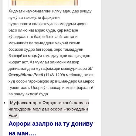
Хидмати намояндагони илму адаб дар рушду
нумў ва такомули фарҳанги
пурғановати халқи тоҷик ва мардуми ҷаҳон
басо олию назаррас буда, ҳар нафаре
кўшидааст то баҳри бою ғанӣ гаштани
маънавиёт ва тамаддуни ҷаҳонӣ саҳми
босазои худро бигзорад, зеро тамаддуни
башарӣ аз маҷмўи тамаддунҳои халқи ҷаҳон
иборат аст. Аз ҷумлаи олимони мазкур
донишманд ва мутафаккири машҳури асри
XІІ
Фахруддини Розӣ
(1148-1209) мебошад, ки аз
худ осори гаронбаҳою арзишмандеро ба мерос
гузоштааст. Осори ӯ саросар илмию фарҳангӣ
ва панду ахлоқӣ буда
Муфассалтар
о Фарҳанги касб, харҷ ва
нигоҳдории мол дар осори Фахруддини
Розӣ
Асрори азалро на ту дониву
на ман….