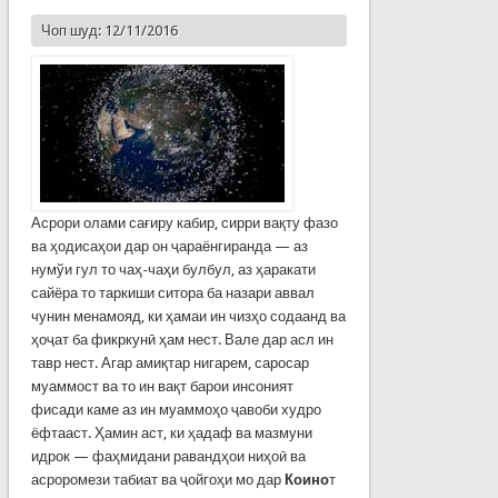
Чоп шуд: 12/11/2016
Асрори олами сағиру кабир, сирри вақту фазо
ва ҳодисаҳои дар он ҷараёнгиранда — аз
нумўи гул то чаҳ-чаҳи булбул, аз ҳаракати
сайёра то таркиши ситора ба назари аввал
чунин менамояд, ки ҳамаи ин чизҳо содаанд ва
ҳоҷат ба фикркунӣ ҳам нест. Вале дар асл ин
тавр нест. Агар амиқтар нигарем, саросар
муаммост ва то ин вақт барои инсоният
фисади каме аз ин муаммоҳо ҷавоби худро
ёфтааст. Ҳамин аст, ки ҳадаф ва мазмуни
идрок — фаҳмидани равандҳои ниҳоӣ ва
асроромези табиат ва ҷойгоҳи мо дар
Коино
т