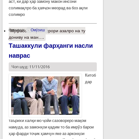
аст, ки дар ҳар замону макон инсони
солимақлро ба ҳаяҷон меорад ва боз ақли
солимро
барчасп:
Омӯзиш
Муфассалтар
о Асрори азалро на ту
дониву на ман….
Ташаккули фарҳанги насли
наврас
Чоп шуд: 11/11/2016
Китоб
дар
таърихи халқи мо ҷойи сазовореро мақом
намуда, аз замонҳои қадим то ба имрўз барои
ҳар фарди тоҷик ҳамчун яке аз арконҳои