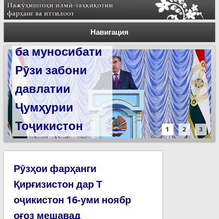
Суханронии
Силсилаи
Пешвои миллат
ёдгориҳои роҳи
Навигация
ба муносибати
абрешим барои
Рӯзи забони
сабт дар
давлатии
феҳристи
Ҷумҳурии
ЮНЕСКО омода
Тоҷикистон
мешаванд
1
2
3
Рӯзҳои фарҳанги
Қирғизистон дар Т
оҷикистон 16-уми ноябр
оғоз мешавад