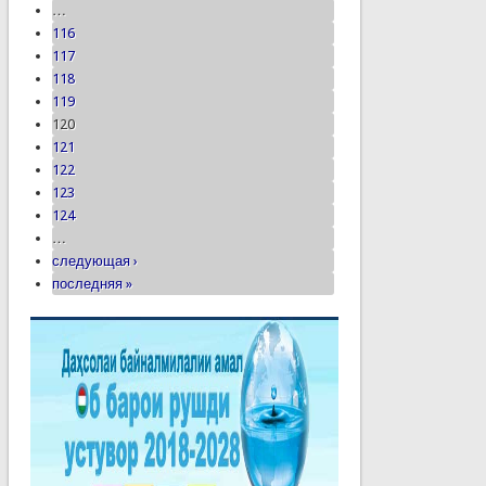
…
116
117
118
119
120
121
122
123
124
…
следующая ›
последняя »