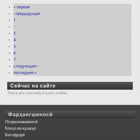
« первая
‹ предыдущая
1
2
3
4
5
6
7
следующая ›
последняя »
Сейчас на сайте
There are currently 0 users online.
Фарҳангшиносӣ
Осорхонашиносӣ
Кохҳо ва кушкҳо
Китобдорӣ