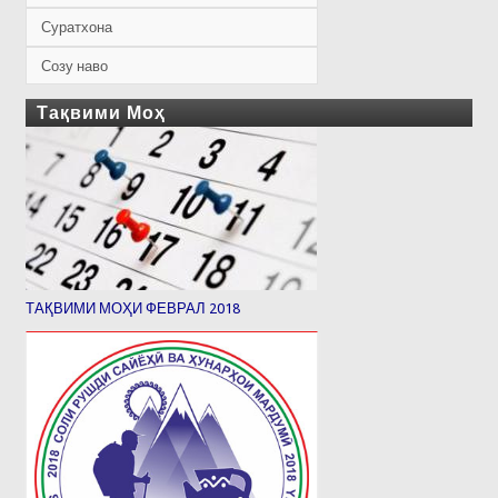
Суратхона
Созу наво
Тақвими Моҳ
ТАҚВИМИ МОҲИ ФЕВРАЛ 2018