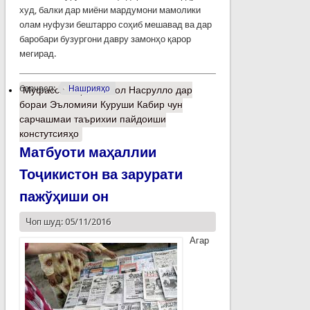
худ, балки дар миёни мардумони мамолики
олам нуфузи бештарро соҳиб мешавад ва дар
баробари бузургони давру замонҳо қарор
мегирад.
барчасп:
Нашрияҳо
Муфассалтар
о Камол Насрулло дар
бораи Эъломияи Куруши Кабир чун
сарчашмаи таърихии пайдоиши
констутсияҳо
Матбуоти маҳаллии
Тоҷикистон ва зарурати
пажўҳиши он
Чоп шуд: 05/11/2016
Агар