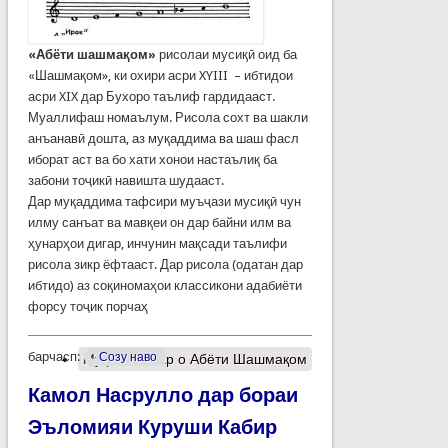
«Абёти шашма
қ
ом»
рисолаи мусиқӣ оид ба
«Шашмақом», ки охири асри XYIII – ибтидои
асри XIX дар Бухоро таълиф гардидааст.
Муаллифаш номаълум. Рисола сохт ва шакли
анъанавӣ дошта, аз муқаддима ва шаш фасл
иборат аст ва бо хати хонои настаълиқ ба
забони тоҷикӣ навишта шудааст.
Дар муқаддима тафсири муъҷази мусиқӣ чун
илму санъат ва мавқеи он дар байни илм ва
ҳунарҳои дигар, инчунин мақсади таълифи
рисола зикр ёфтааст. Дар рисола (одатан дар
ибтидо) аз соқиномаҳои классикони адабиёти
форсу тоҷик порчаҳ
барчасп:
Созу наво
Муфассалтар
о Абёти Шашмақом
Камол Насрулло дар бораи
Эъломияи Куруши Кабир