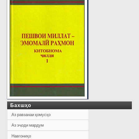
Бахшҳо
Аз равзанаи қомусҳо
Аз эҷоди мардум
Навгониҳо