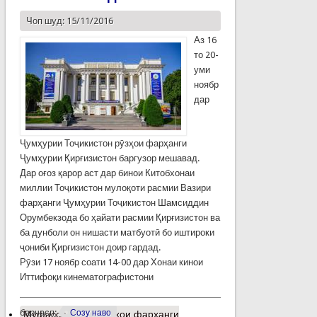
Чоп шуд: 15/11/2016
Аз 16
то 20-
уми
ноябр
дар
Ҷумҳурии Тоҷикистон рӯзҳои фарҳанги
Ҷумҳурии Қирғизистон баргузор мешавад.
Дар оғоз қарор аст дар бинои Китобхонаи
миллии Тоҷикистон мулоқоти расмии Вазири
фарҳанги Ҷумҳурии Тоҷикистон Шамсиддин
Орумбекзода бо ҳайати расмии Қирғизистон ва
ба дунболи он нишасти матбуотӣ бо иштироки
ҷониби Қирғизистон доир гардад.
Рӯзи 17 ноябр соати 14-00 дар Хонаи кинои
Иттифоқи кинематографистони
барчасп:
Созу наво
Муфассалтар
о Рӯзҳои фарҳанги