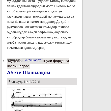
муқаддас шинохта шудааст. Китобу китобдорӣ
пешаи қадимаи аҷдодони мост. Ниёгони мо ба
китоб арҷгузорӣ намуда онро ҳамчун
гавҳараки чашм нигоҳдорӣ менамудандва аз
насл ба насл интиқол медоданд. Да ҳаёти
рўзмарраашон ҳатто ҳангоми дар гаҳвора
будани кўдак, баҳри рафъи ноҳинҷории ў
китобро дар болои са-раш мегузоштанд, ки
имрўз ни
з
ин анъана дар аксари минтақаҳои
тоҷикнишин давом дорад.
барчасп:
Интишорот
Муфассалтар
о Ташаккули фарҳанги
насли наврас
Абёти Шашмақом
Чоп шуд: 11/11/2016