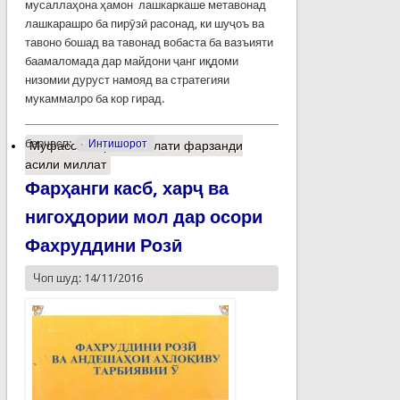
мусаллаҳона ҳамон лашкаркаше метавонад
лашкарашро ба пирӯзӣ расонад, ки шуҷоъ ва
тавоно бошад ва тавонад вобаста ба вазъияти
баамаломада дар майдони ҷанг иқдоми
низомии дуруст намояд ва стратегияи
мукаммалро ба кор гирад.
барчасп:
Интишорот
Муфассалтар
о Рисолати фарзанди
асили миллат
Фарҳанги касб, харҷ ва
нигоҳдории мол дар осори
Фахруддини Розӣ
Чоп шуд: 14/11/2016