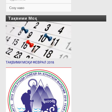
Созу наво
Тақвими Моҳ
ТАҚВИМИ МОҲИ ФЕВРАЛ 2018