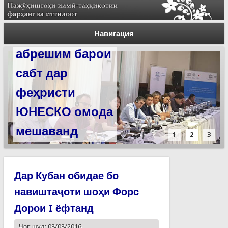
Силсилаи
ёдгориҳои роҳи
Навигация
абрешим барои
сабт дар
феҳристи
ЮНЕСКО омода
мешаванд
1
2
3
Дар Кубан обидае бо
навиштаҷоти шоҳи Форс
Дорои I ёфтанд
Чоп шуд: 08/08/2016