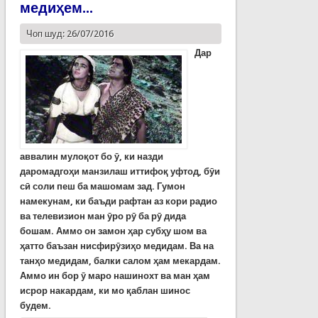
медиҳем...
Чоп шуд: 26/07/2016
Дар
аввалин мулоқот бо ӯ, ки назди
даромадгоҳи манзилаш иттифоқ уфтод, бӯи
сӣ соли пеш ба машомам зад. Гумон
намекунам, ки баъди рафтан аз кори радио
ва телевизион ман ӯро рӯ ба рӯ дида
бошам. Аммо он замон ҳар субҳу шом ва
ҳатто баъзан нисфирӯзиҳо медидам. Ва на
танҳо медидам, балки салом ҳам мекардам.
Аммо ин бор ӯ маро нашинохт ва ман ҳам
исрор накардам, ки мо қаблан шинос
будем.