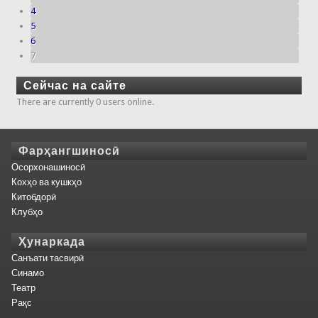
4
5
6
7
Сейчас на сайте
There are currently 0 users online.
Фарҳангшиносӣ
Осорхонашиносӣ
Кохҳо ва кушкҳо
Китобдорӣ
Клубҳо
Ҳунаркада
Санъати тасвирӣ
Синамо
Театр
Рақс