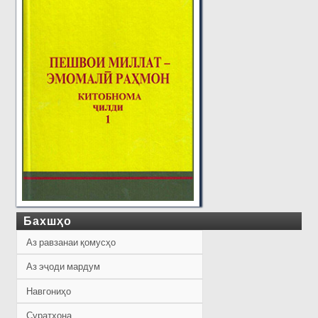
Бахшҳо
Аз равзанаи қомусҳо
Аз эҷоди мардум
Навгониҳо
Суратхона