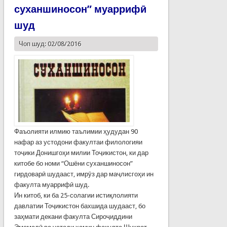
суханшиносон” муаррифӣ
шуд
Чоп шуд: 02/08/2016
Фаъолияти илмию таълимии ҳудудан 90
нафар аз устодони факултаи филологияи
тоҷики Донишгоҳи милии Тоҷикистон, ки дар
китобе бо номи “Ошёни суханшиносон”
гирдоварӣ шудааст, имрӯз дар маҷлисгоҳи ин
факулта муаррифӣ шуд.
Ин китоб, ки ба 25-солагии истиқлолияти
давлатии Тоҷикистон бахшида шудааст, бо
заҳмати декани факулта Сироҷиддини