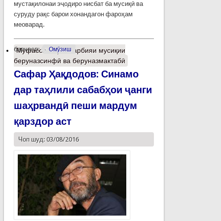
мустақилонаи эҷодиро нисбат ба мусиқӣ ва
суруду рақс барои хонандагон фароҳам
меоварад.
барчасп:
Омӯзиш
Муфассалтар
о Тарбияи мусиқии
беруназсинфӣ ва беруназмактабӣ
Сафар Ҳақдодов: Синамо
дар таҳлили сабабҳои ҷанги
шаҳрвандӣ пеши мардум
қарздор аст
Чоп шуд: 03/08/2016