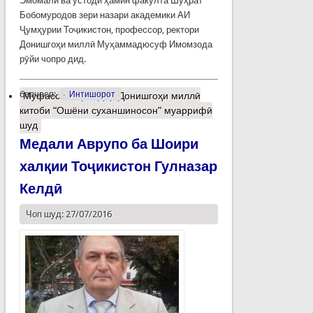
Эмомалӣ ва устоди ҳамин факулта Шуҳрат
Бобомуродов зери назари академики АИ
Ҷумҳурии Тоҷикистон, профессор, ректори
Донишгоҳи миллӣ Муҳаммадюсуф Имомзода
рӯйи чопро дид.
барчасп:
Интишорот
Муфассалтар
о Дар Донишгоҳи миллӣ
китоби “Ошёни суханшиносон” муаррифӣ
шуд
Медали Аврупо ба Шоири
халқии Тоҷикистон Гулназар
Келдӣ
Чоп шуд: 27/07/2016