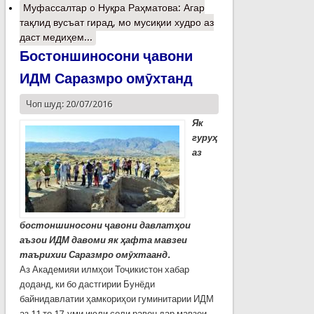
Муфассалтар
о Нуқра Раҳматова: Агар
тақлид вусъат гирад, мо мусиқии худро аз
даст медиҳем...
Бостоншиносони ҷавони
ИДМ Саразмро омӯхтанд
Чоп шуд: 20/07/2016
Як
гуруҳ
аз
бостоншиносони
ҷ
авони
давлат
ҳ
ои
аъзои
ИДМ
давоми
як
ҳ
афта
мавзеи
таърихии
Саразмро
ом
ӯ
хтаанд
.
Аз Академияи илмҳои Тоҷикистон хабар
доданд, ки бо дастгирии Бунёди
байнидавлатии ҳамкориҳои гуминитарии ИДМ
аз 11 то 17-уми июли соли равон дар мавзеи