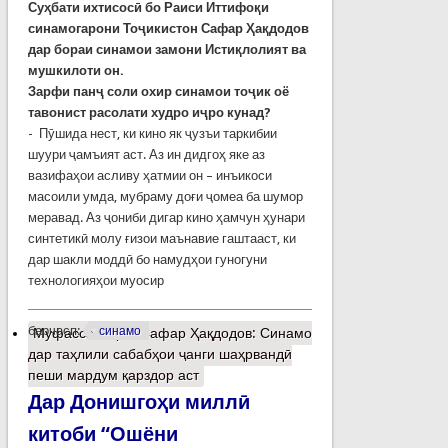
Суҳбати ихтисосӣ бо Раиси Иттифоқи
синамогарони Тоҷикистон Сафар Ҳақдодов
дар бораи синамои замони Истиқлолият ва
мушкилоти он.
Зарфи панҷ соли охир синамои тоҷик оё
тавонист расолати худро иҷро кунад?
- Пӯшида нест, ки кино як ҷузъи таркибии
шуури ҷамъият аст. Аз ин дидгоҳ яке аз
вазифаҳои асливу ҳатмии он – инъикоси
масоили умда, мубраму доғи ҷомеа ба шумор
меравад. Аз ҷониби дигар кино ҳамчун ҳунари
синтетикӣ молу ғизои маънавие гаштааст, ки
дар шакли моддӣ бо намудҳои гуногуни
технологияҳои муосир
барчасп:
синамо
Муфассалтар
о Сафар Ҳақдодов: Синамо
дар таҳлили сабабҳои ҷанги шаҳрвандӣ
пеши мардум қарздор аст
Дар Донишгоҳи миллӣ
китоби “Ошёни