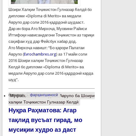
Шоири Халқии Тоҷикистон Гулназар Келдӣ бо
дипломи «Diploma di Merito» ва медали
Аврупо дар соли 2016 қадрдонӣ шудааст.
Дар ин бора Ато Мирхоҷа, Муовини Райиси
Иттифоқи нависандагони Тоҷикистон аз тариқи
саҳифаи худ дар Фейсбук хабар дод.
Ато Мирхоҷа навишт: “Бо қарори Палатаи
Аврупо (
Evrochambres.org
) аз 17 майи соли
2016 Шоири халқии Тоҷикистон Гулназар
Келдӣ бо дипломи «Diploma di Merito» ва
медали Аврупо дар соли 2016 қадрдонӣ карда
шуд”.
барчасп:
фарҳангшиносӣ
Муфассалтар
о Медали Аврупо ба Шоири
халқии Тоҷикистон Гулназар Келдӣ
Нуқра Раҳматова: Агар
тақлид вусъат гирад, мо
мусиқии худро аз даст