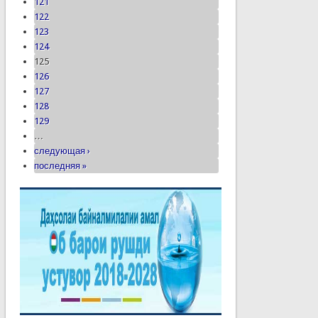
121
122
123
124
125
126
127
128
129
…
следующая ›
последняя »