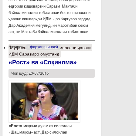
ёдгории кишоварзии Саразм Мактаби
байналмилалии тобистонаи бостоншиносони
ҷавони кишварҳои ИДМ – ро баргузор гардид.
Дар Академия мегӯянд, ин маротибаи сеюм
аст, ки Мактаби байналмилалии тобистонаи
барчасп:
фарҳангшиносӣ
Муфассалтар
о Бостоншиносони ҷавони
ИДМ Саразмро омӯхтанд
«Рост» ва «Соқинома»
Чоп шуд: 20/07/2016
«Рост»
мақоми дуюм аз силсилаи
«Шашмақом» аст. Дар силсилаи