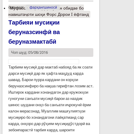
барчасп:
фарҳангшиносӣ
Муфассалтар
о Дар Кубан обидае бо
навиштаҷоти шоҳи Форс Дорои I ёфтанд
Тарбияи мусиқии
беруназсинфӣ ва
беруназмактабӣ
Чоп шуд: 05/08/2016
Тарбияи мусиқӣ дар мактаб набояд ба як соати
дарси мусиқӣ дар як ҳафта маҳдуд карда
шавад. Барои пурра кардани он корҳои
беруназсинфиро ба нақша гирифтан лозим аст.
Иштирок кардани хонандагон дар кружокҳои
гуногуни санъати мусиқӣ барои аз наздик
шинос шудани онҳо ба санъати иҷрокунӣ ёрии
калон мерасонад. Муаллим машғулиятҳои
мусиқиро бо хонандагони лаёқатманд сар
карда, онҳоро дар рўҳияи мусиқидўстдорӣ ва
зебоипарастӣ тарбия карда, шароити