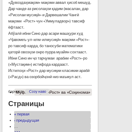
«Дувоздаҳмақом» мақоми аввал ҳисоб мешуд.
Дар чанде аз рисолаҳои қадим (масалан, дар
«Рисолаи мусиқӣ»-и Дарвешалии Чангӣ
мақоми «Рост» чун «Уммуладвор») тавсиф
ёфтааст.
Абўалӣ ибни Сино дар асари машҳури худ
«Ҷавомеъ-ул-илм-илмусиқӣ» мақоми «Рост»-
ро тавсиф карда, бо таносуби математики
қаторӣ овозҳои онро пурра муайян сохтааст.
Ибни Сино ин ҷо тарҷумаи арабии «Рост»-ро
(«Мустақим») истифода кардааст.
Истилоҳи «Рост» дар мусиқии класикии арабӣ
(«Расд») ва озорбойҷонӣ низ маъмул аст.
барчасп:
Созу наво
Муфассалтар
о «Рост» ва «Соқинома»
Страницы
« первая
‹ предыдущая
…