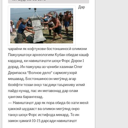
Дар
ҷараёни як кофтукови бостоншиносӣ олимони
Пажуҳишгоҳи археологияи Кубан обидае кашф
карданд, ки навиштаҷоти шоҳи Форс Дорои I
дорад. Ин пажуҳиш аз ҷониби хазинаи Олег
Дерипаска “Волное дело” сармоягузорӣ
мешавад. Бостоншиносон мегӯянд агар
бозёфти тозаи онҳо тасдиқи таърихиву илмӣ
пайдо кунад, пас ин метавонад дар олам
ҳангома барангезад.
— Навиштаҷот дар як пора обида бо хати мехӣ
ҳаккокӣ шудааст ва олимон мегӯянд онро
танҳо шоҳи Форс истифода мекард. То ин
замон ҳамагӣ I0-I5 дарсади навиштаҷот