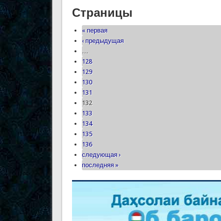
Страницы
« первая
‹ предыдущая
…
128
129
130
131
132
133
134
135
136
следующая ›
последняя »