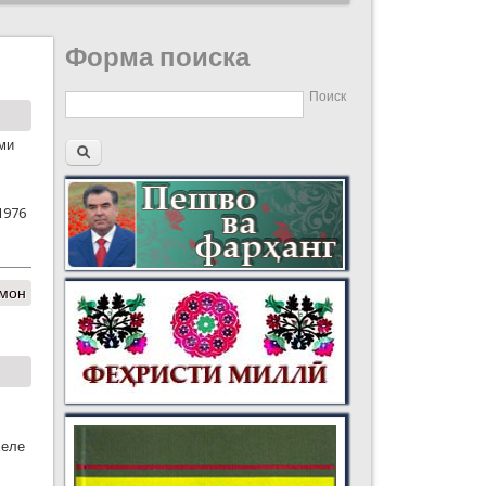
Форма поиска
Поиск
ими
1976
лмон
хеле