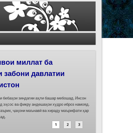
иҳои роҳи абрешим
 феҳристи ЮНЕСКО
д
дасозии ҳуҷҷатҳои номинатсияҳои муштараки
 ҷумла номинатсияи “Роҳи абрешим: гузаргоҳи
и аз ҷониби ҷумҳуриҳои Қазоқистон, Қирғизистон,
иҳод хоҳад шуд
1
2
3