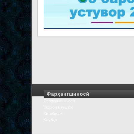
Фарҳангшиносӣ
Осорхонашиносӣ
Кохҳо ва кушкҳо
Китобдорӣ
Клубҳо