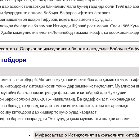
 дар асоси стандартҳои байналмиллалӣ бунёд гардида соли 1998 дар ар
ии бузургдошти аллома Бобоҷон Ғафуров ифтитоҳ ёфтааст.
ойгиршавии он шаҳри Ғафуров, воқеъ дар вилояти Суғд аст.
лоиҳаи бунёди он ба замони Иттиҳоди Шӯравӣ рост меояд. Соли 1986 Кум
 Ҳизби коммунисти вилояти Ленинобод тасмим гирифт, ки осорхонаи акад
салтар
о Осорхонаи ҷумҳуриявии ба номи академик Бобоҷон Ғаф
итобдорӣ
ият ва китобдорӣ. Метавон муҳтавои ин китобро дар ҳамин як ҷумла иф
не, китобдориву китобшиносии тоҷик дар замони истиқлолият. Муалифон и
 мутобиқ ба «Барномаи рушди фаъолияти китобдорӣ дар Ҷумҳурии
он барои солҳои 2006-2015» навиштаанд. Ва ҳадаф он аст, ки хонанда бо
шно бошад, то донад, ки дар замони истиқлолият қатори дигар илмҳо
осиву китобдорӣ дар кишвар то куҷо рушд кардааст.
он бар ин назаранд, ки
“
Бо вуҷуди ҳама мушкилоти солҳои аввали
Муфассалтар
о Истиқлолият ва фаъолияти китоб