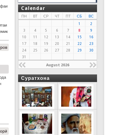
афаи
Calendar
ПН
ВТ
СР
ЧТ
ПТ
СБ
ВС
1
2
итаи
3
4
5
6
7
8
9
емик
10
11
12
13
14
15
16
17
18
19
20
21
22
23
уров
24
25
26
27
28
29
30
31
August 2026
ода
Суратхона
н
дорӣ