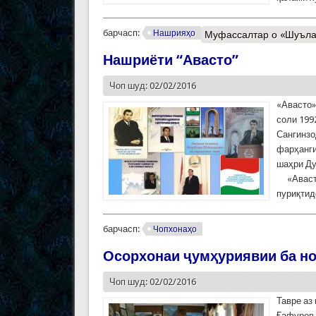
барчасп:
Нашрияҳо
Муфассалтар
о «Шуълаи
Нашриёти “Авасто”
Чоп шуд: 02/02/2016
«Авасто»
соли 199
Сангинзод
фарҳанги
шаҳри Ду
«Авасто»
пуриқ­ти
барчасп:
Чопхонаҳо
Осорхонаи ҷумҳуриявии ба н
Чоп шуд: 02/02/2016
Тавре аз
Ғафуров 