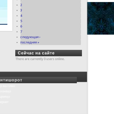
2
3
4
5
6
7
следующая ›
последняя »
Сейчас на сайте
There are currently 0 users online.
нтишорот
о ва симо
хонаҳо
шрияҳо
ернет