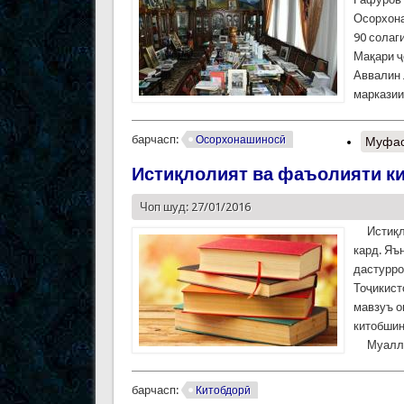
Осорхона
90 солаг
Мақари ҷ
Аввалин 
марказии
барчасп:
Осорхонашиносӣ
Муфас
Истиқлолият ва фаъолияти к
Чоп шуд: 27/01/2016
Истиқлол
кард. Яъ
дастурро
Тоҷикист
мавзуъ о
китобшин
Муаллиф
барчасп:
Китобдорӣ