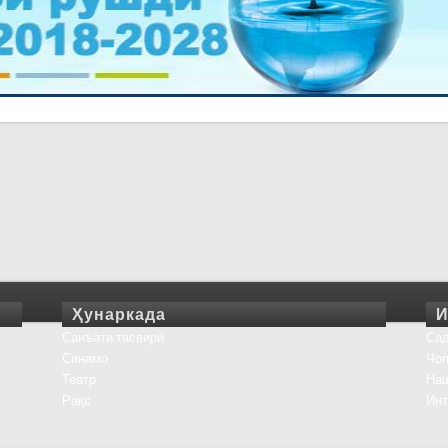
Ҳунаркада
И
Санъати тасвирӣ
Сад
Синамо
Чоп
Театр
На
Рақс
Инт