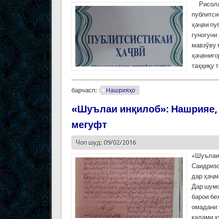
Рисола 
публитси
ҳаҷви пу
гуногуни
мавзўву 
ҳаҷвниго
таҳқиқу 
барчасп:
Нашрияҳо
«Шуълаи инқилоб»: Нашрияе, 
мегуфт
Чоп шуд: 09/02/2016
«Шуълаи 
Саидризо
дар ҳаҷм
Дар шумо
барои бе
омадани 
қалами х