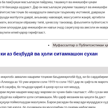
ба пажўҳиши масъалаҳои пайдоиш, ташаккул ва инкишофи ҳаҷви
стӣ бахшида шудааст. Дар он масъалаҳои умумии ташаккул ва инкишофи
блитсистии тоҷик бо назардошти омилҳои таърихиву иҷттимоӣ, давраҳои
 рушди матбуоти даврӣ, анъанаву навоварӣ, махсусияти жанрӣ, иртиботи
матн, воситаҳои образиву типӣ, ҳачвсозу танзовар, фаъолияти публитсист
рони алоҳидаи дар инкишофи ин навъи эҷод саҳмгузор ва амсоли ин мавр
таҳлили илмӣ қарор гирифтааст.
Муфассалтар
о Публитсистикаи ҳ
ки аз беҳбудӣ ва ҳоли ситамкашон сухан
инқилоб» аввалин нашрияи тоҷикии баъдиинқилобӣ буд, ки бо сардабирии
 Ализода аз 10-уми апрели соли 1919 то соли 1921 дар як ҳафта як марот
и 8 саҳифа, бо теъдоди қариб 4 ҳазор нусха чоп мешуд.
раи якуми нашрия мақсаду мароми он чунин баён гаштааст: «Мо сухан ме
ҳбудӣ ва хайрияти ҳоли ситамкашон. Мо ҳарф мезанем ва ҷиҳати ба даст
ҳуқуқи поймолшудаи мазлумон. Барои расидан ба мақсади муқаддаси ху
удро тир карда, бо душманон ва мухолифин то охирин нафасамон