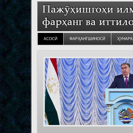
АСОСӢ
ФАРҲАНГШИНОСӢ
ҲУНАРК