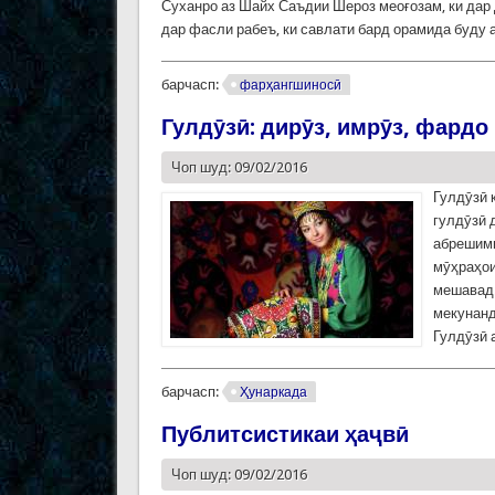
Суханро аз Шайх Саъдии Шероз меоғозам, ки дар
дар фасли рабеъ, ки савлати бард орамида буду 
барчасп:
фарҳангшиносӣ
Гулдӯзӣ: дирӯз, имрӯз, фардо
Чоп шуд: 09/02/2016
Гулдӯзӣ 
гулдӯзӣ 
абрешимӣ
мӯҳраҳои
мешавад.
мекунанд
Гулдӯзӣ 
барчасп:
Ҳунаркада
Публитсистикаи ҳаҷвӣ
Чоп шуд: 09/02/2016