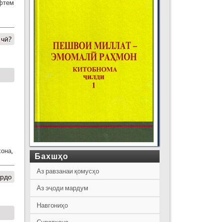
афтем
 чӣ?
хона,
Бахшҳо
Аз равзанаи қомусҳо
ардо
Аз эҷоди мардум
Навгониҳо