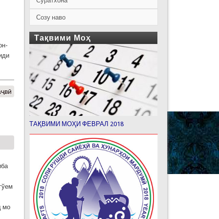
Суратхона
Созу наво
Тақвими Моҳ
он-
иди
аҷвӣ
ТАҚВИМИ МОҲИ ФЕВРАЛ 2018
иба
гўем
д мо