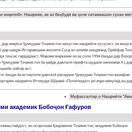
 инқилоб»: Нашрияе, ки аз беҳбудӣ ва ҳоли ситамкашон сухан ме
, дар миқёси Ҷумҳурии Тоҷикистон нахустин нашриёти хусусист, ки моҳи 
2 дар шаҳри Истаравшани вилояти Суғд аз ҷониби шаҳрванд Ориёфар Тол
а таъсис гардидааст. Мақоми марказии он аз соли 1994 (баъди дар Ва­­зо­р
 Ҷум­ҳу­рии Тоҷикистон ба қайди давлатӣ гирифта шудани оин­но­маи А.) да
шанбе ҷойгир аст.
 баъди ба истиқлоли давлатӣ расидани Ҷумҳу­рии То­ҷи­кистон вазифаи
­дортарин нашриёти Иттиҳоди Шўравӣ «Политиздат»-ро иҷро мекунад ва да
Муфассалтар
о Нашриёти “Ава
оми академик Бобоҷон Ғафуров
 номаш пайдост, ин осорхонаи Қаҳрамони Тоҷикистон, академик Бобоҷон
аст ва пурра ба ҳаёт ва фаъолияти ӯ бахшида шудааст.