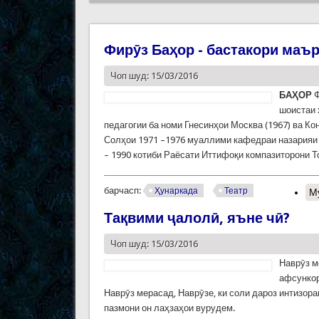
Фирӯз Баҳор - бастакори маъ
Чоп шуд: 15/03/2016
БАҲОР
Ф
шоистаи 
педагогии ба номи Гнесинҳои Москва (1967) ва К
Солҳои 1971 –1976 муаллими кафедраи назарияи 
– 1990 котиби Раёсати Иттифоқи компазиторони Т
барчасп:
Ҳунаркада
Театр
М
Тақвими ҷалолӣ, яъне чӣ?
Чоп шуд: 15/03/2016
Наврӯз м
афсункор
Наврӯз мерасад, Наврӯзе, ки соли дароз интизор
пазмони он лаҳзаҳои вурудем.