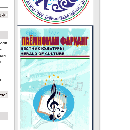
гуфт
июли
иб
а­ти
р
р
сто”