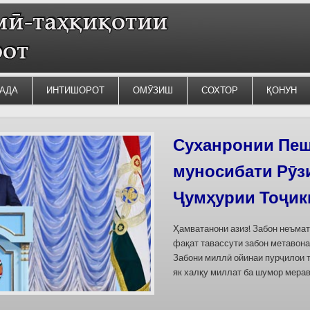
АДА
ИНТИШОРОТ
ОМӮЗИШ
СОХТОР
ҚОНУН
Силсилаи ёдгор
барои сабт дар
омода мешаван
Дар бахшҳои семинар вазъи омо
кишварҳои Осиёи Марказӣ, аз он
минтақавии Фарғона-Сирдарё», к
Тоҷикистон ва Ўзбекистон пешн