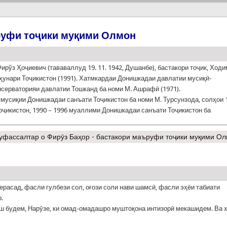
руфи тоҷики муқими Олмон
ирўз Ҳоҷиевич (тававаллуд 19. 11. 1942, Душанбе), бастакори тоҷик, Ход
ҳунари Тоҷикистон (1991). Хатмкардаи Донишкадаи давлатии мусиқӣ-
онсерваторияи давлатии Тошканд ба номи М. Ашрафӣ (1971).
мусиқии Донишкадаи санъати Тоҷикистон ба номи М. Турсунзода, солҳои 
оҷикистон, 1990 – 1996 муаллими Донишкадаи санъати Тоҷикистон ба
уфассалтар
о Фирӯз Баҳор - бастакори маъруфи тоҷики муқими О
ерасад, фасли гулбези сол, оғози соли нави шамсӣ, фасли эҳёи табиати
.
аш будем, Нарӯзе, ки омад-омадашро муштоқона интизорӣ мекашидем. Ва 