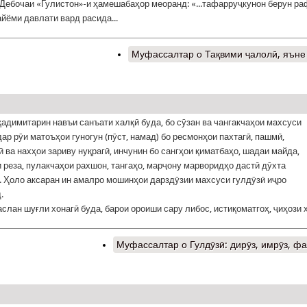
 Дебочаи «Гулистон»-и ҳамешабаҳор меоранд: «...тафарруҷкунон берун р
айёми давлати вард расида...
Муфассалтар
о Тақвими ҷалолӣ, яъне
қадимитарин навъи санъати халқӣ буда, бо сӯзан ва чангакчаҳои махсуси
дар рӯи матоъҳои гуногун (пӯст, намад) бо ресмонҳои пахтагӣ, пашмӣ,
 ва нахҳои зариву нуқрагӣ, инчунин бо сангҳои қиматбаҳо, шадаи майда,
 реза, пулакчаҳои рахшон, тангаҳо, марҷону марворидҳо дастӣ дӯхта
 Ҳоло аксаран ин амалро мошинҳои дарздӯзии махсуси гулдӯзӣ иҷро
.
аслан шуғли хонагӣ буда, барои ороиши сару либос, истиқоматгоҳ, ҷиҳози 
Муфассалтар
о Гулдӯзӣ: дирӯз, имрӯз, ф