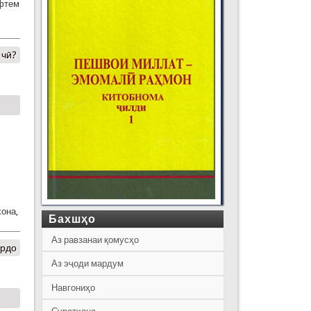
афтем
 чӣ?
хона,
Бахшҳо
Аз равзанаи қомусҳо
ардо
Аз эҷоди мардум
Навгониҳо