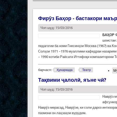
Фирӯз Баҳор - бастакори маъ
Чоп шуд: 15/03/2016
БАҲОР
Ф
шоистаи 
педагогии ба номи Гнесинҳои Москва (1967) ва К
Солҳои 1971 –1976 муаллими кафедраи назарияи 
– 1990 котиби Раёсати Иттифоқи компазиторони Т
барчасп:
Ҳунаркада
Театр
М
Тақвими ҷалолӣ, яъне чӣ?
Чоп шуд: 15/03/2016
Наврӯз м
афсункор
Наврӯз мерасад, Наврӯзе, ки соли дароз интизор
пазмони он лаҳзаҳои вурудем.