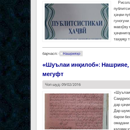
Рисола 
публитси
ҳаҷви пу
гуногуни
мавзўву 
ҳаҷвниго
таҳқиқу 
барчасп:
Нашрияҳо
«Шуълаи инқилоб»: Нашрияе, 
мегуфт
Чоп шуд: 09/02/2016
«Шуълаи 
Саидризо
дар ҳаҷм
Дар шумо
барои бе
омадани 
қалами х