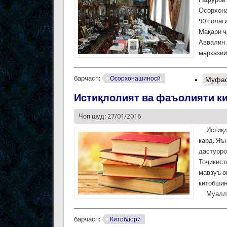
Осорхона
90 солаг
Мақари ҷ
Аввалин 
марказии
барчасп:
Осорхонашиносӣ
Муфас
Истиқлолият ва фаъолияти к
Чоп шуд: 27/01/2016
Истиқлол
кард. Яъ
дастурро
Тоҷикист
мавзуъ о
китобшин
Муаллиф
барчасп:
Китобдорӣ