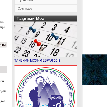
Суратхона
Созу наво
Тақвими Моҳ
он-
иди
аҷвӣ
ТАҚВИМИ МОҲИ ФЕВРАЛ 2018
иба
гўем
д мо