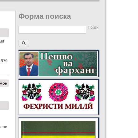
Форма поиска
Поиск
ими
1976
лмон
хеле