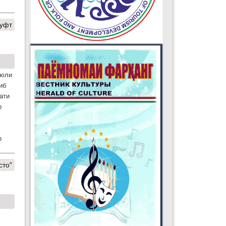
гуфт
июли
иб
а­ти
р
р
сто”