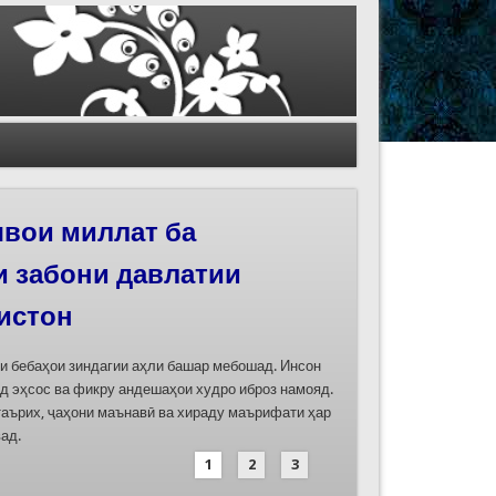
иҳои роҳи абрешим
 феҳристи ЮНЕСКО
д
дасозии ҳуҷҷатҳои номинатсияҳои муштараки
 ҷумла номинатсияи “Роҳи абрешим: гузаргоҳи
и аз ҷониби ҷумҳуриҳои Қазоқистон, Қирғизистон,
иҳод хоҳад шуд
1
2
3