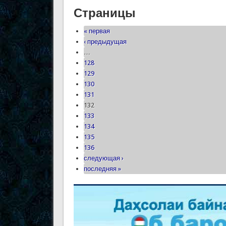
Страницы
« первая
‹ предыдущая
…
128
129
130
131
132
133
134
135
136
следующая ›
последняя »