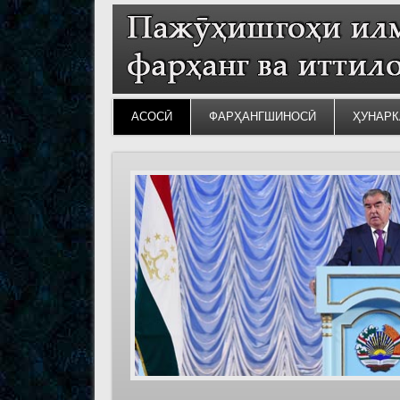
АСОСӢ
ФАРҲАНГШИНОСӢ
ҲУНАРК