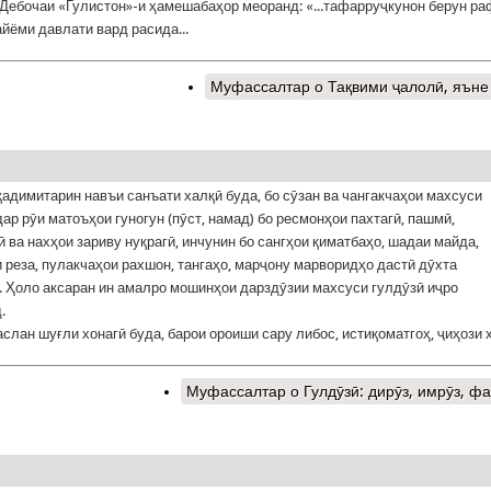
 Дебочаи «Гулистон»-и ҳамешабаҳор меоранд: «...тафарруҷкунон берун р
айёми давлати вард расида...
Муфассалтар
о Тақвими ҷалолӣ, яъне
қадимитарин навъи санъати халқӣ буда, бо сӯзан ва чангакчаҳои махсуси
дар рӯи матоъҳои гуногун (пӯст, намад) бо ресмонҳои пахтагӣ, пашмӣ,
 ва нахҳои зариву нуқрагӣ, инчунин бо сангҳои қиматбаҳо, шадаи майда,
 реза, пулакчаҳои рахшон, тангаҳо, марҷону марворидҳо дастӣ дӯхта
 Ҳоло аксаран ин амалро мошинҳои дарздӯзии махсуси гулдӯзӣ иҷро
.
аслан шуғли хонагӣ буда, барои ороиши сару либос, истиқоматгоҳ, ҷиҳози 
Муфассалтар
о Гулдӯзӣ: дирӯз, имрӯз, ф