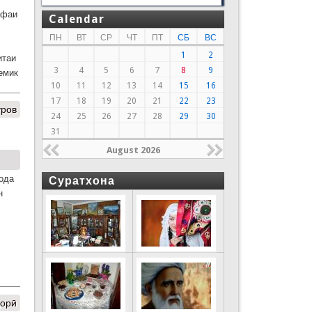
афаи
Calendar
ПН
ВТ
СР
ЧТ
ПТ
СБ
ВС
1
2
итаи
3
4
5
6
7
8
9
емик
10
11
12
13
14
15
16
17
18
19
20
21
22
23
уров
24
25
26
27
28
29
30
31
August 2026
ода
Суратхона
н
дорӣ