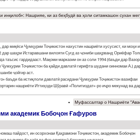
 инқилоб»: Нашрияе, ки аз беҳбудӣ ва ҳоли ситамкашон сухан ме
, дар миқёси Ҷумҳурии Тоҷикистон нахустин нашриёти хусусист, ки моҳи 
2 дар шаҳри Истаравшани вилояти Суғд аз ҷониби шаҳрванд Ориёфар Тол
а таъсис гардидааст. Мақоми марказии он аз соли 1994 (баъди дар Ва­­зо­р
 Ҷум­ҳу­рии Тоҷикистон ба қайди давлатӣ гирифта шудани оин­но­маи А.) да
шанбе ҷойгир аст.
 баъди ба истиқлоли давлатӣ расидани Ҷумҳу­рии То­ҷи­кистон вазифаи
­дортарин нашриёти Иттиҳоди Шўравӣ «Политиздат»-ро иҷро мекунад ва да
Муфассалтар
о Нашриёти “Ава
оми академик Бобоҷон Ғафуров
 номаш пайдост, ин осорхонаи Қаҳрамони Тоҷикистон, академик Бобоҷон
аст ва пурра ба ҳаёт ва фаъолияти ӯ бахшида шудааст.