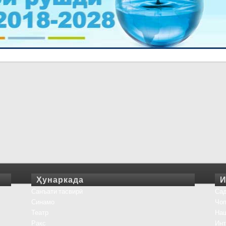
Ҳунаркада
И
Санъати тасвирӣ
Сад
Синамо
Чоп
Театр
На
Рақс
Инт