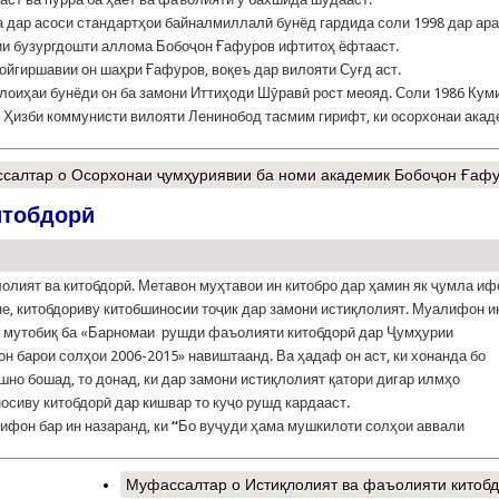
 дар асоси стандартҳои байналмиллалӣ бунёд гардида соли 1998 дар ар
ии бузургдошти аллома Бобоҷон Ғафуров ифтитоҳ ёфтааст.
ойгиршавии он шаҳри Ғафуров, воқеъ дар вилояти Суғд аст.
лоиҳаи бунёди он ба замони Иттиҳоди Шӯравӣ рост меояд. Соли 1986 Кум
 Ҳизби коммунисти вилояти Ленинобод тасмим гирифт, ки осорхонаи акад
салтар
о Осорхонаи ҷумҳуриявии ба номи академик Бобоҷон Ғаф
итобдорӣ
ият ва китобдорӣ. Метавон муҳтавои ин китобро дар ҳамин як ҷумла иф
не, китобдориву китобшиносии тоҷик дар замони истиқлолият. Муалифон и
 мутобиқ ба «Барномаи рушди фаъолияти китобдорӣ дар Ҷумҳурии
он барои солҳои 2006-2015» навиштаанд. Ва ҳадаф он аст, ки хонанда бо
шно бошад, то донад, ки дар замони истиқлолият қатори дигар илмҳо
осиву китобдорӣ дар кишвар то куҷо рушд кардааст.
он бар ин назаранд, ки
“
Бо вуҷуди ҳама мушкилоти солҳои аввали
Муфассалтар
о Истиқлолият ва фаъолияти китоб