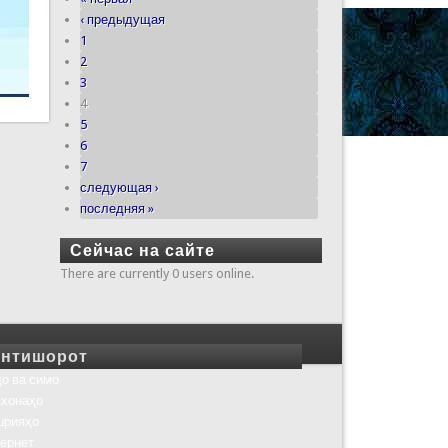
‹ предыдущая
1
2
3
4
5
6
7
следующая ›
последняя »
Сейчас на сайте
There are currently 0 users online.
нтишорот
о ва симо
хонаҳо
шрияҳо
ернет