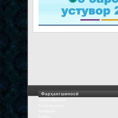
Фарҳангшиносӣ
Осорхонашиносӣ
Кохҳо ва кушкҳо
Китобдорӣ
Клубҳо