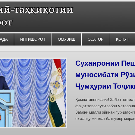
АДА
ИНТИШОРОТ
ОМӮЗИШ
СОХТОР
ҚОНУН
Силсилаи ёдгор
барои сабт дар
омода мешаван
Дар бахшҳои семинар вазъи омо
кишварҳои Осиёи Марказӣ, аз он
минтақавии Фарғона-Сирдарё», к
Тоҷикистон ва Ўзбекистон пешн