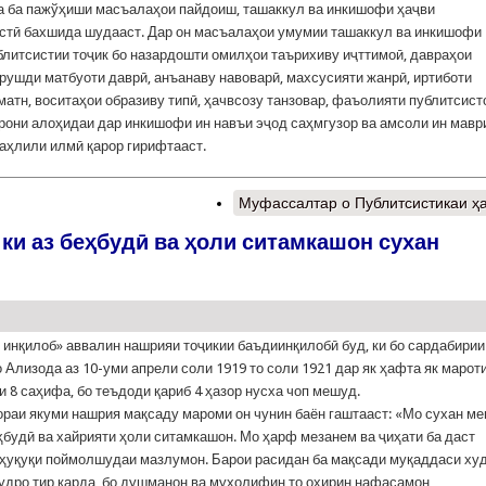
ба пажўҳиши масъалаҳои пайдоиш, ташаккул ва инкишофи ҳаҷви
стӣ бахшида шудааст. Дар он масъалаҳои умумии ташаккул ва инкишофи
блитсистии тоҷик бо назардошти омилҳои таърихиву иҷттимоӣ, давраҳои
 рушди матбуоти даврӣ, анъанаву навоварӣ, махсусияти жанрӣ, иртиботи
матн, воситаҳои образиву типӣ, ҳачвсозу танзовар, фаъолияти публитсист
рони алоҳидаи дар инкишофи ин навъи эҷод саҳмгузор ва амсоли ин мавр
таҳлили илмӣ қарор гирифтааст.
Муфассалтар
о Публитсистикаи ҳ
ки аз беҳбудӣ ва ҳоли ситамкашон сухан
инқилоб» аввалин нашрияи тоҷикии баъдиинқилобӣ буд, ки бо сардабирии
 Ализода аз 10-уми апрели соли 1919 то соли 1921 дар як ҳафта як марот
и 8 саҳифа, бо теъдоди қариб 4 ҳазор нусха чоп мешуд.
раи якуми нашрия мақсаду мароми он чунин баён гаштааст: «Мо сухан ме
ҳбудӣ ва хайрияти ҳоли ситамкашон. Мо ҳарф мезанем ва ҷиҳати ба даст
ҳуқуқи поймолшудаи мазлумон. Барои расидан ба мақсади муқаддаси ху
удро тир карда, бо душманон ва мухолифин то охирин нафасамон