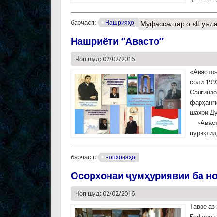
барчасп:
Нашрияҳо
Муфассалтар
о «Шуълаи
Нашриёти “Авасто”
Чоп шуд: 02/02/2016
«Авасто»
соли 199
Сангинзод
фарҳанги
шаҳри Ду
«Авасто»
пуриқ­ти
барчасп:
Чопхонаҳо
Осорхонаи ҷумҳуриявии ба н
Чоп шуд: 02/02/2016
Тавре аз
Ғафуров 