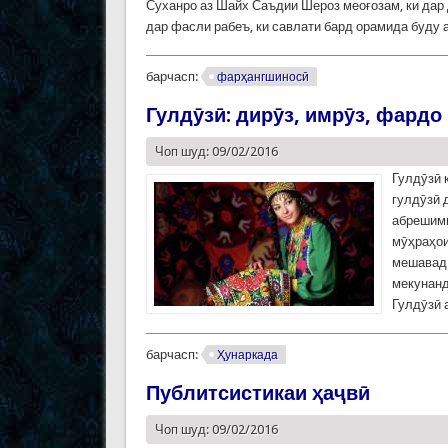
Суханро аз Шайх Саъдии Шероз меоғозам, ки дар
дар фасли рабеъ, ки савлати бард орамида буду 
барчасп:
фарҳангшиносӣ
Гулдӯзӣ: дирӯз, имрӯз, фардо
Чоп шуд: 09/02/2016
Гулдӯзӣ 
гулдӯзӣ 
абрешимӣ
мӯҳраҳои
мешавад.
мекунанд
Гулдӯзӣ 
барчасп:
Ҳунаркада
Публитсистикаи ҳаҷвӣ
Чоп шуд: 09/02/2016