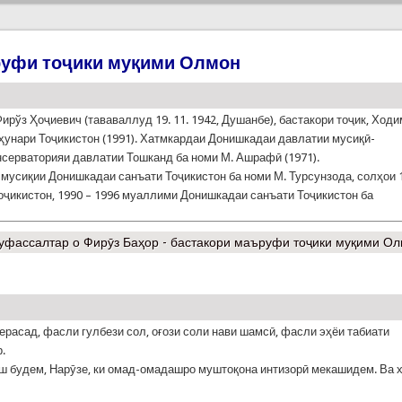
руфи тоҷики муқими Олмон
ирўз Ҳоҷиевич (тававаллуд 19. 11. 1942, Душанбе), бастакори тоҷик, Ход
ҳунари Тоҷикистон (1991). Хатмкардаи Донишкадаи давлатии мусиқӣ-
онсерваторияи давлатии Тошканд ба номи М. Ашрафӣ (1971).
мусиқии Донишкадаи санъати Тоҷикистон ба номи М. Турсунзода, солҳои 
оҷикистон, 1990 – 1996 муаллими Донишкадаи санъати Тоҷикистон ба
уфассалтар
о Фирӯз Баҳор - бастакори маъруфи тоҷики муқими О
ерасад, фасли гулбези сол, оғози соли нави шамсӣ, фасли эҳёи табиати
.
аш будем, Нарӯзе, ки омад-омадашро муштоқона интизорӣ мекашидем. Ва 