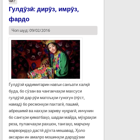
чӣ?
Гулдӯзӣ: дирӯз, имрӯз,
фардо
Чоп шуд: 09/02/2016
Гулдӯзӣ қадимитарин навъи санъати халқӣ
буда, бо сӯзан ва чангакчаҳои махсуси
гулдӯзӣ дар рӯи матоъҳои гуногун (пӯст,
намад) бо ресмонҳои пахтагӣ, пашмӣ,
абрешимӣ ва нахҳои зариву нуқрагӣ, инчунин
бо сангҳои қиматбаҳо, шадаи майда, мӯҳраҳои
реза, пулакчаҳои рахшон, тангаҳо, марҷону
марворидҳо дастӣ дӯхта мешавад. Ҳоло
аксаран ин амалро мошинҳои дарздӯзии