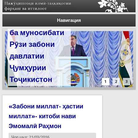
Силсилаи
ёдгориҳои роҳи
Навигация
абрешим барои
сабт дар
феҳристи
ЮНЕСКО омода
мешаванд
1
2
3
«Забони миллат- ҳастии
миллат»- китоби нави
Эмомалӣ Раҳмон
Чоп шуд: 21/03/2016