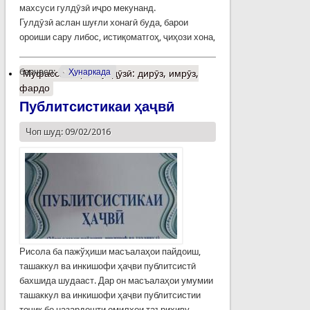
махсуси гулдӯзӣ иҷро мекунанд.
Гулдӯзӣ аслан шуғли хонагӣ буда, барои
ороиши сару либос, истиқоматгоҳ, ҷиҳози хона,
барчасп:
Ҳунаркада
Муфассалтар
о Гулдӯзӣ: дирӯз, имрӯз,
фардо
Публитсистикаи ҳаҷвӣ
Чоп шуд: 09/02/2016
Рисола ба пажўҳиши масъалаҳои пайдоиш,
ташаккул ва инкишофи ҳаҷви публитсистӣ
бахшида шудааст. Дар он масъалаҳои умумии
ташаккул ва инкишофи ҳаҷви публитсистии
тоҷик бо назардошти омилҳои таърихиву