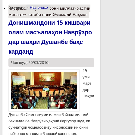
барчасп:
Навгониҳо
Муфассалтар
о «Забони миллат- ҳастии
миллат»- китоби нави Эмомалӣ Раҳмон
Донишмандони 15 кишвари
олам масъалаҳои Наврӯзро
дар шаҳри Душанбе баҳс
карданд
Чоп шуд: 20/03/2016
19-
уми
март
дар
шаҳри
Душанбе Симпозиуми илмии байналмилалӣ
бахшида ба Наврӯзи ҷаҳонӣ баргузор шуд, ки
суннатҳои ҷомеасозиву инсонсозии ин оини
ниёконро мавриди баррасӣ қарор дод.