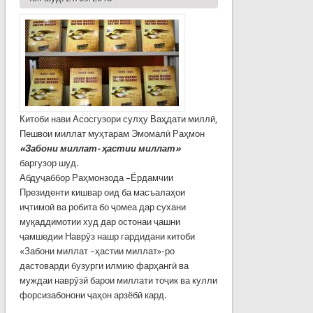
Китоби нави Асосгузори сулҳу Ваҳдати миллӣ,
Пешвои миллат муҳтарам Эмомалӣ Раҳмон
«Забони миллат- ҳастии миллат»
баргузор шуд.
Абдуҷаббор Раҳмонзода –Ёрдамчии
Президенти кишвар оид ба масъалаҳои
иҷтимоӣ ва робита бо ҷомеа дар сухани
муқаддимотии худ дар остонаи ҷашни
ҷамшедии Наврӯз нашр гардидани китоби
«Забони миллат –ҳастии миллат»-ро
дастоварди бузурги илмию фарҳангӣ ва
муждаи наврӯзӣ барои миллати тоҷик ва кулли
форсизабонони ҷаҳон арзёбӣ кард.