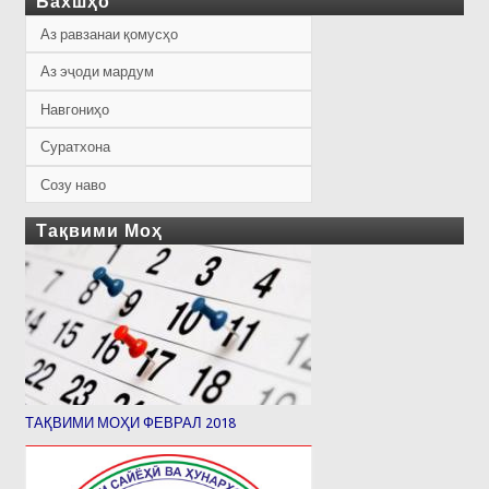
Бахшҳо
Аз равзанаи қомусҳо
Аз эҷоди мардум
Навгониҳо
Суратхона
Созу наво
Тақвими Моҳ
ТАҚВИМИ МОҲИ ФЕВРАЛ 2018