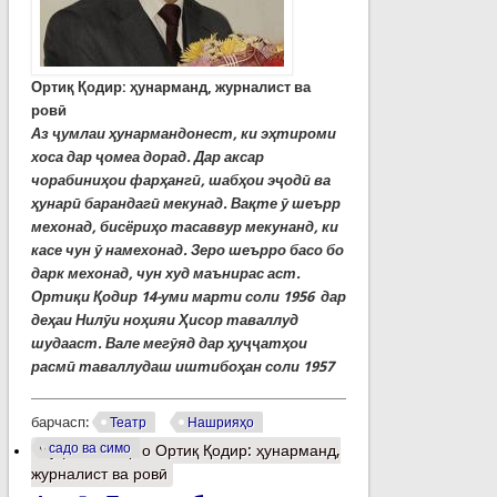
Ортиқ Қодир: ҳунарманд, журналист ва
ровӣ
Аз ҷумлаи ҳунармандонест, ки эҳтироми
хоса дар ҷомеа дорад. Дар аксар
чорабиниҳои фарҳангӣ, шабҳои эҷодӣ ва
ҳунарӣ барандагӣ мекунад. Вақте ӯ шеърр
мехонад, бисёриҳо тасаввур мекунанд, ки
касе чун ӯ намехонад. Зеро шеърро басо бо
дарк мехонад, чун худ маънирас аст.
Ортиқи Қодир 14-уми марти соли 1956 дар
деҳаи Нилӯи ноҳияи Ҳисор таваллуд
шудааст. Вале мегӯяд дар ҳуҷҷатҳои
расмӣ таваллудаш иштибоҳан соли 1957
барчасп:
Театр
Нашрияҳо
садо ва симо
Муфассалтар
о Ортиқ Қодир: ҳунарманд,
журналист ва ровӣ