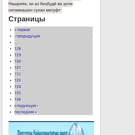
Нашрияе, ки аз беҳбудӣ ва ҳоли
ситамкашон сухан мегуфт
Страницы
« первая
‹ предыдущая
…
128
129
130
131
132
133
134
135
136
следующая ›
последняя »