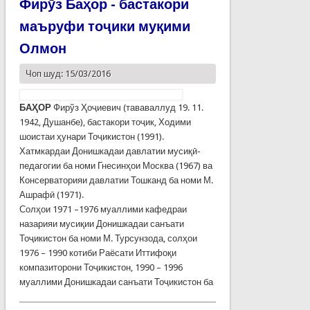
Фирӯз Баҳор - бастакори
маъруфи тоҷики муқими
Олмон
Чоп шуд: 15/03/2016
БАҲОР
Фирўз Ҳоҷиевич (тававаллуд 19. 11.
1942, Душанбе), бастакори тоҷик, Ходими
шоистаи ҳунари Тоҷикистон (1991).
Хатмкардаи Донишкадаи давлатии мусиқӣ-
педагогии ба номи Гнесинҳои Москва (1967) ва
Консерваторияи давлатии Тошканд ба номи М.
Ашрафӣ (1971).
Солҳои 1971 –1976 муаллими кафедраи
назарияи мусиқии Донишкадаи санъати
Тоҷикистон ба номи М. Турсунзода, солҳои
1976 – 1990 котиби Раёсати Иттифоқи
компазиторони Тоҷикистон, 1990 – 1996
муаллими Донишкадаи санъати Тоҷикистон ба