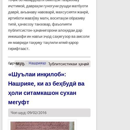
иҷттимоӣ, давраҳои гуногуни рушди матбуоти
даврӣ, анъанаву навоварӣ, махсусияти жанрӣ,
иртиботи мавзўву матн, воситаҳои образиву
типӣ, ҳачвсозу танзовар, фаъолияти
публитсистон-ҳаҷвнигорони алоҳидаи дар
инкишофи ин навъи эҷод саҳмгузор ва амсоли
ин мавриди таҳқиқу таҳлили илмӣ қарор
гирифтааст.
барчасп:
Нашрияҳо
Муфассалтар
о Публитсистикаи ҳаҷвӣ
«Шуълаи инқилоб»:
Нашрияе, ки аз беҳбудӣ ва
ҳоли ситамкашон сухан
мегуфт
Чоп шуд: 09/02/2016