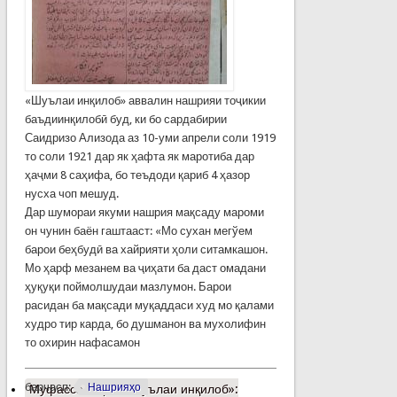
«Шуълаи инқилоб» аввалин нашрияи тоҷикии
баъдиинқилобӣ буд, ки бо сардабирии
Саидризо Ализода аз 10-уми апрели соли 1919
то соли 1921 дар як ҳафта як маротиба дар
ҳаҷми 8 саҳифа, бо теъдоди қариб 4 ҳазор
нусха чоп мешуд.
Дар шумораи якуми нашрия мақсаду мароми
он чунин баён гаштааст: «Мо сухан мегўем
барои беҳбудӣ ва хайрияти ҳоли ситамкашон.
Мо ҳарф мезанем ва ҷиҳати ба даст омадани
ҳуқуқи поймолшудаи мазлумон. Барои
расидан ба мақсади муқаддаси худ мо қалами
худро тир карда, бо душманон ва мухолифин
то охирин нафасамон
барчасп:
Нашрияҳо
Муфассалтар
о «Шуълаи инқилоб»: