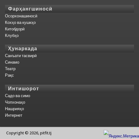
Фарҳангшиносӣ
Осорхонашиносӣ
Кохҳо ва кушкҳо
Китобдорӣ
Клубҳо
Ҳунаркада
Санъати тасвирӣ
Синамо
Театр
Рақс
Интишорот
Садо ва симо
Чопхонаҳо
Нашрияҳо
Интернет
Copyright © 2026, pitfit.tj