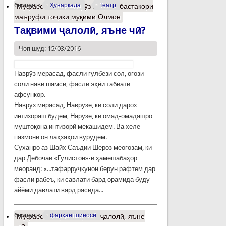
барчасп:
Ҳунаркада
Театр
Муфассалтар
о Фирӯз Баҳор - бастакори
маъруфи тоҷики муқими Олмон
Тақвими ҷалолӣ, яъне чӣ?
Чоп шуд: 15/03/2016
Наврӯз мерасад, фасли гулбези сол, оғози
соли нави шамсӣ, фасли эҳёи табиати
афсункор.
Наврӯз мерасад, Наврӯзе, ки соли дароз
интизораш будем, Нарӯзе, ки омад-омадашро
муштоқона интизорӣ мекашидем. Ва хеле
пазмони он лаҳзаҳои вурудем.
Суханро аз Шайх Саъдии Шероз меоғозам, ки
дар Дебочаи «Гулистон»-и ҳамешабаҳор
меоранд: «...тафарруҷкунон берун рафтем дар
фасли рабеъ, ки савлати бард орамида буду
айёми давлати вард расида...
барчасп:
фарҳангшиносӣ
Муфассалтар
о Тақвими ҷалолӣ, яъне