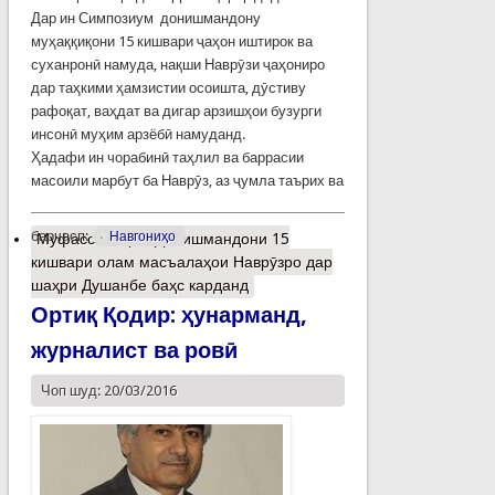
Дар ин Симпозиум донишмандону
муҳаққиқони 15 кишвари ҷаҳон иштирок ва
суханронӣ намуда, нақши Наврӯзи ҷаҳониро
дар таҳкими ҳамзистии осоишта, дӯстиву
рафоқат, ваҳдат ва дигар арзишҳои бузурги
инсонӣ муҳим арзёбӣ намуданд.
Ҳадафи ин чорабинӣ таҳлил ва баррасии
масоили марбут ба Наврӯз, аз ҷумла таърих ва
барчасп:
Навгониҳо
Муфассалтар
о Донишмандони 15
кишвари олам масъалаҳои Наврӯзро дар
шаҳри Душанбе баҳс карданд
Ортиқ Қодир: ҳунарманд,
журналист ва ровӣ
Чоп шуд: 20/03/2016