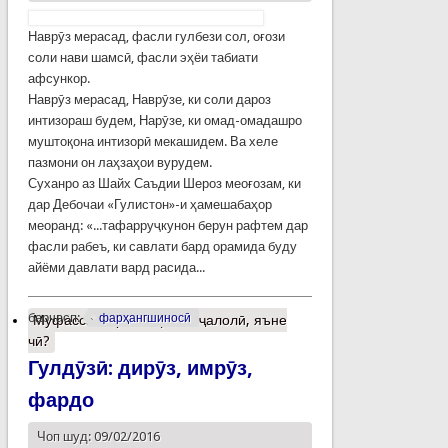
Наврӯз мерасад, фасли гулбези сол, оғози
соли нави шамсӣ, фасли эҳёи табиати
афсункор.
Наврӯз мерасад, Наврӯзе, ки соли дароз
интизораш будем, Нарӯзе, ки омад-омадашро
муштоқона интизорӣ мекашидем. Ва хеле
пазмони он лаҳзаҳои вурудем.
Суханро аз Шайх Саъдии Шероз меоғозам, ки
дар Дебочаи «Гулистон»-и ҳамешабаҳор
меоранд: «...тафарруҷкунон берун рафтем дар
фасли рабеъ, ки савлати бард орамида буду
айёми давлати вард расида...
барчасп:
фарҳангшиносӣ
Муфассалтар
о Тақвими ҷалолӣ, яъне
чӣ?
Гулдӯзӣ: дирӯз, имрӯз,
фардо
Чоп шуд: 09/02/2016