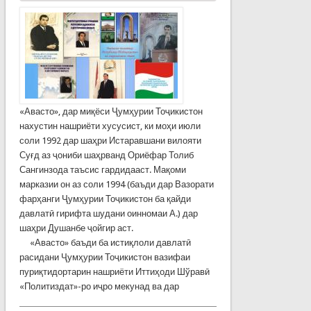
«Авасто», дар миқёси Ҷумҳурии Тоҷикистон
нахустин нашриёти хусусист, ки моҳи июли
соли 1992 дар шаҳри Истаравшани вилояти
Суғд аз ҷониби шаҳрванд Ориёфар Толиб
Сангинзода таъсис гардидааст. Мақоми
марказии он аз соли 1994 (баъди дар Ва­­зо­ра­ти
фарҳанги Ҷум­ҳу­рии Тоҷикистон ба қайди
давлатӣ гирифта шудани оин­но­маи А.) дар
шаҳри Душанбе ҷойгир аст.
«Авасто» баъди ба истиқлоли давлатӣ
расидани Ҷумҳу­рии То­ҷи­кистон вазифаи
пуриқ­ти­дортарин нашриёти Иттиҳоди Шўравӣ
«Политиздат»-ро иҷро мекунад ва дар