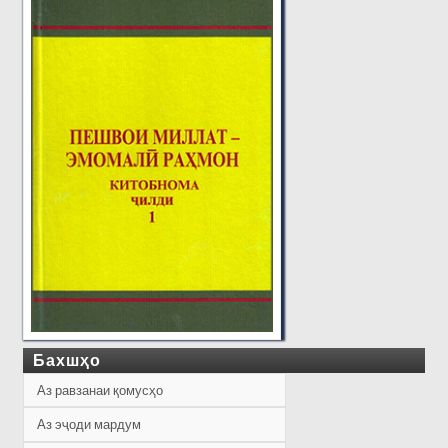
Бахшҳо
Аз равзанаи қомусҳо
Аз эҷоди мардум