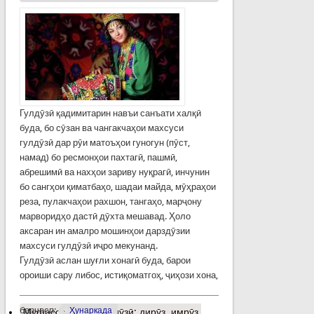
Гулдӯзӣ қадимитарин навъи санъати халқӣ
буда, бо сӯзан ва чангакчаҳои махсуси
гулдӯзӣ дар рӯи матоъҳои гуногун (пӯст,
намад) бо ресмонҳои пахтагӣ, пашмӣ,
абрешимӣ ва нахҳои зариву нуқрагӣ, инчунин
бо сангҳои қиматбаҳо, шадаи майда, мӯҳраҳои
реза, пулакчаҳои рахшон, тангаҳо, марҷону
марворидҳо дастӣ дӯхта мешавад. Ҳоло
аксаран ин амалро мошинҳои дарздӯзии
махсуси гулдӯзӣ иҷро мекунанд.
Гулдӯзӣ аслан шуғли хонагӣ буда, барои
ороиши сару либос, истиқоматгоҳ, ҷиҳози хона,
барчасп:
Ҳунаркада
Муфассалтар
о Гулдӯзӣ: дирӯз, имрӯз,