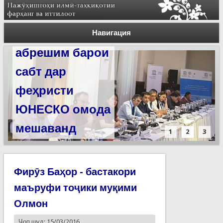
Силсилаи
ёдгориҳои роҳи
Навигация
абрешим барои
сабт дар
феҳристи
ЮНЕСКО омода
мешаванд
1
2
3
Фирӯз Баҳор - бастакори
маъруфи тоҷики муқими
Олмон
Чоп шуд: 15/03/2016