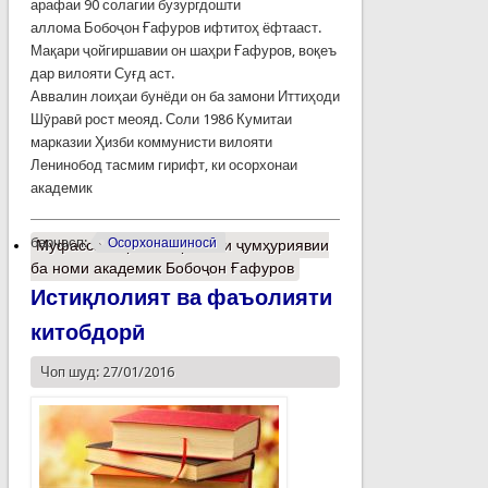
арафаи 90 солагии бузургдошти
аллома Бобоҷон Ғафуров ифтитоҳ ёфтааст.
Мақари ҷойгиршавии он шаҳри Ғафуров, воқеъ
дар вилояти Суғд аст.
Аввалин лоиҳаи бунёди он ба замони Иттиҳоди
Шӯравӣ рост меояд. Соли 1986 Кумитаи
марказии Ҳизби коммунисти вилояти
Ленинобод тасмим гирифт, ки осорхонаи
академик
барчасп:
Осорхонашиносӣ
Муфассалтар
о Осорхонаи ҷумҳуриявии
ба номи академик Бобоҷон Ғафуров
Истиқлолият ва фаъолияти
китобдорӣ
Чоп шуд: 27/01/2016