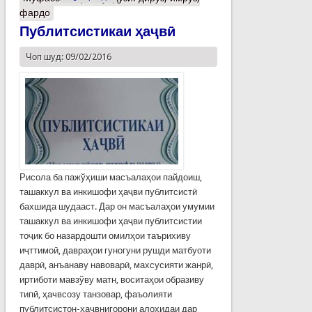
фардо
Публитсистикаи ҳаҷвӣ
Чоп шуд: 09/02/2016
Рисола ба пажўҳиши масъалаҳои пайдоиш,
ташаккул ва инкишофи ҳаҷви публитсистӣ
бахшида шудааст. Дар он масъалаҳои умумии
ташаккул ва инкишофи ҳаҷви публитсистии
тоҷик бо назардошти омилҳои таърихиву
иҷттимоӣ, давраҳои гуногуни рушди матбуоти
даврӣ, анъанаву навоварӣ, махсусияти жанрӣ,
иртиботи мавзўву матн, воситаҳои образиву
типӣ, ҳачвсозу танзовар, фаъолияти
публитсистон-ҳаҷвнигорони алоҳидаи дар