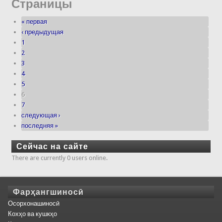
Страницы
« первая
‹ предыдущая
1
2
3
4
5
6
7
следующая ›
последняя »
Сейчас на сайте
There are currently 0 users online.
Фарҳангшиносӣ
Осорхонашиносӣ
Кохҳо ва кушкҳо