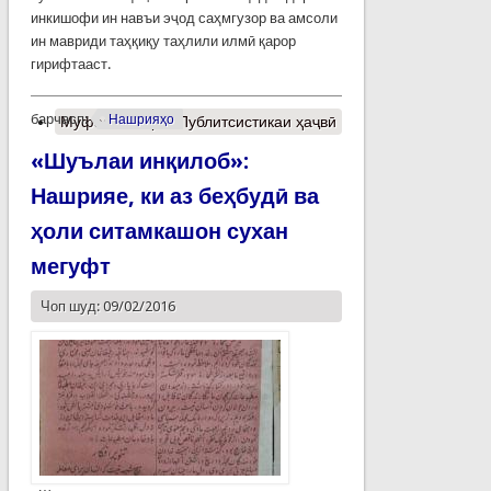
инкишофи ин навъи эҷод саҳмгузор ва амсоли
ин мавриди таҳқиқу таҳлили илмӣ қарор
гирифтааст.
барчасп:
Нашрияҳо
Муфассалтар
о Публитсистикаи ҳаҷвӣ
«Шуълаи инқилоб»:
Нашрияе, ки аз беҳбудӣ ва
ҳоли ситамкашон сухан
мегуфт
Чоп шуд: 09/02/2016