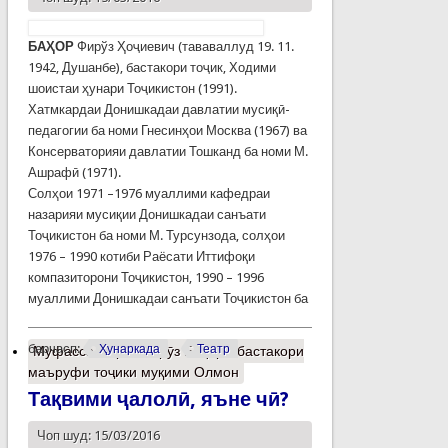
БАҲОР
Фирўз Ҳоҷиевич (тававаллуд 19. 11.
1942, Душанбе), бастакори тоҷик, Ходими
шоистаи ҳунари Тоҷикистон (1991).
Хатмкардаи Донишкадаи давлатии мусиқӣ-
педагогии ба номи Гнесинҳои Москва (1967) ва
Консерваторияи давлатии Тошканд ба номи М.
Ашрафӣ (1971).
Солҳои 1971 –1976 муаллими кафедраи
назарияи мусиқии Донишкадаи санъати
Тоҷикистон ба номи М. Турсунзода, солҳои
1976 – 1990 котиби Раёсати Иттифоқи
компазиторони Тоҷикистон, 1990 – 1996
муаллими Донишкадаи санъати Тоҷикистон ба
барчасп:
Ҳунаркада
Театр
Муфассалтар
о Фирӯз Баҳор - бастакори
маъруфи тоҷики муқими Олмон
Тақвими ҷалолӣ, яъне чӣ?
Чоп шуд: 15/03/2016