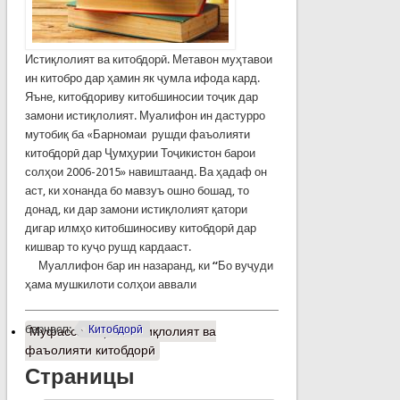
Истиқлолият ва китобдорӣ. Метавон муҳтавои
ин китобро дар ҳамин як ҷумла ифода кард.
Яъне, китобдориву китобшиносии тоҷик дар
замони истиқлолият. Муалифон ин дастурро
мутобиқ ба «Барномаи рушди фаъолияти
китобдорӣ дар Ҷумҳурии Тоҷикистон барои
солҳои 2006-2015» навиштаанд. Ва ҳадаф он
аст, ки хонанда бо мавзуъ ошно бошад, то
донад, ки дар замони истиқлолият қатори
дигар илмҳо китобшиносиву китобдорӣ дар
кишвар то куҷо рушд кардааст.
Муаллифон бар ин назаранд, ки
“
Бо вуҷуди
ҳама мушкилоти солҳои аввали
барчасп:
Китобдорӣ
Муфассалтар
о Истиқлолият ва
фаъолияти китобдорӣ
Страницы