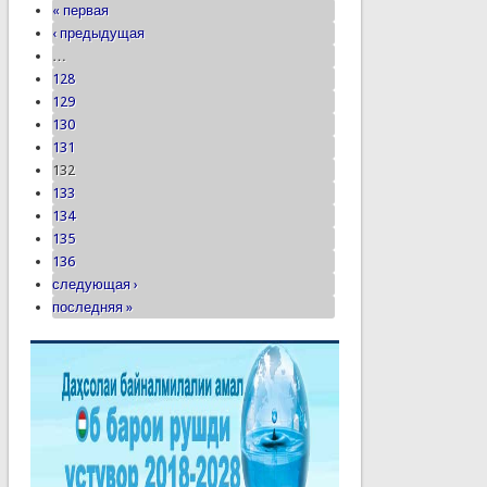
« первая
‹ предыдущая
…
128
129
130
131
132
133
134
135
136
следующая ›
последняя »