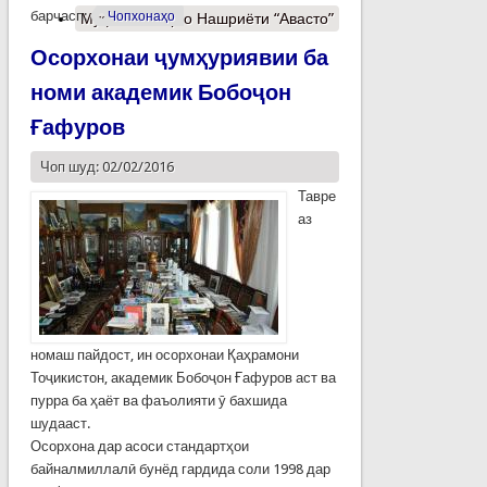
барчасп:
Чопхонаҳо
Муфассалтар
о Нашриёти “Авасто”
Осорхонаи ҷумҳуриявии ба
номи академик Бобоҷон
Ғафуров
Чоп шуд: 02/02/2016
Тавре
аз
номаш пайдост, ин осорхонаи Қаҳрамони
Тоҷикистон, академик Бобоҷон Ғафуров аст ва
пурра ба ҳаёт ва фаъолияти ӯ бахшида
шудааст.
Осорхона дар асоси стандартҳои
байналмиллалӣ бунёд гардида соли 1998 дар