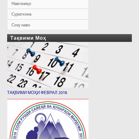
Навгониҳо
Суратхона
Созу наво
Тақвими Моҳ
ТАҚВИМИ МОҲИ ФЕВРАЛ 2018