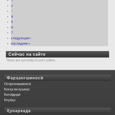
1
2
3
4
5
6
7
следующая ›
последняя »
Сейчас на сайте
There are currently 0 users online.
Фарҳангшиносӣ
Осорхонашиносӣ
Кохҳо ва кушкҳо
Китобдорӣ
Клубҳо
Ҳунаркада