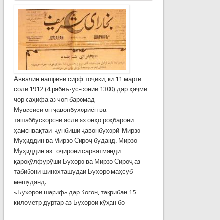
Аввалин нашрияи сирф тоҷикӣ, ки 11 марти
соли 1912 (4 рабеъ-ус-сонии 1300) дар ҳаҷми
чор саҳифа аз чоп баромад
Муассиси он ҷавонбухориён ва
ташаббускорони аслӣ аз онҳо роҳбарони
ҳамонвақтаи ҷунбиши ҷавонбухорӣ-Мирзо
Муҳиддин ва Мирзо Сироҷ буданд. Мирзо
Муҳиддин аз тоҷирони сарватманди
қароқўлфурўши Бухоро ва Мирзо Сироҷ аз
табибони шинохташудаи Бухоро маҳсуб
мешуданд.
«Бухорои шариф» дар Когон, тақрибан 15
километр дуртар аз Бухорои кўҳан бо