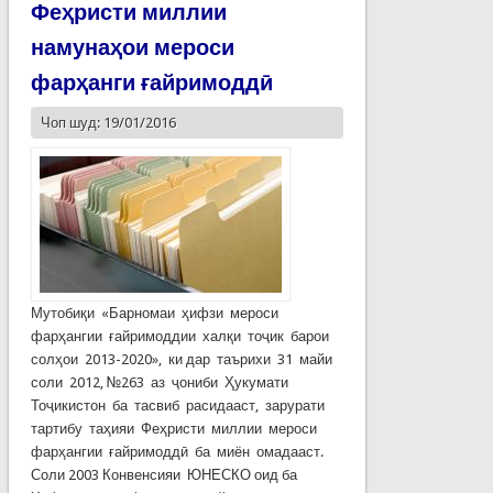
Феҳристи миллии
намунаҳои мероси
фарҳанги ғайримоддӣ
Чоп шуд: 19/01/2016
Мутобиқи «Барномаи ҳифзи мероси
фарҳангии ғайримоддии халқи тоҷик барои
солҳои 2013-2020», ки дар таърихи 31 майи
соли 2012, №263 аз ҷониби Ҳукумати
Тоҷикистон ба тасвиб расидааст, зарурати
тартибу таҳияи Феҳристи миллии мероси
фарҳангии ғайримоддӣ ба миён омадааст.
Соли 2003 Конвенсияи ЮНЕСКО оид ба