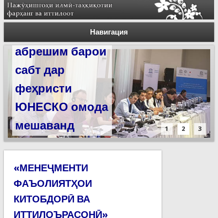
Силсилаи
ёдгориҳои роҳи
Навигация
абрешим барои
сабт дар
феҳристи
ЮНЕСКО омода
мешаванд
1
2
3
«МЕНЕҶМЕНТИ
ФАЪОЛИЯТҲОИ
КИТОБДОРӢ ВА
ИТТИЛОЪРАСОНӢ»