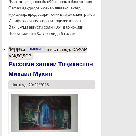
“Калтак” роҳашро ба сӯйи синамо бозтар кард.
Сафар Ҳақдодов - сенариянавис, актёр,
муҳаррир, продюсери тоҷик ва ҳамзамон раиси
Иттифоқи синамогарони Тоҷикистон аст.
Вай 5-уми августи соли 1961 дар ноҳияи
Восеи вилояти Хатлон дида ба олам
барчасп:
синамо
Муфассалтар
о Шинос шавед: САФАР
ҲАҚДОДОВ
Рассоми халқии Тоҷикистон
Михаил Мухин
Чоп шуд: 20/01/2016