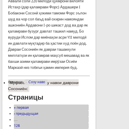
Аввали соли 220 милодӣ ҳукмрони вилояти
Истахр (дар қаламрави Форс) Ардашери I
Бобакони Сосонӣ ҳокими тамоми Форс эълон
шуд ва чор сол баъд вай охирин намояндаи
ашкониён Ардавони I-ро шикаст дод ва дар як
қаламрави бузург давлат ташкил намуд. Бо
вуруди Ислом дар миёнаҳои асри YII милодӣ
ин давлати муқтадир ба ҳастии худ поён дод.
Давраи Сосониён як давраи ташаккули
миллатҳои ин қаламрав маҳсуб мешавад ва як
бахши азими қаламрави имрӯзаи Осиёи
Марказӣ низ тобеъи ҳамин империя буд.
барчасп:
Созу наво
Муфассалтар
о Созу навои даврони
Сосониён:
Страницы
« первая
‹ предыдущая
…
128