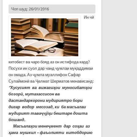
Чоп шуд: 26/01/2016
Ин чӣ
китобест ва чаро бояд аз он истифода кард?
Посухи ин суол дар чанд ҷумлаи муқаддимаи
он омада. Аз ҷумла муаллифон Сафар
Сулаймонӣ ва Ҷелмат Шерматов менависанд:
“Хусусият ва вижагиҳои муносибатҳои
бозорӣ, мутахассисон ва
дастандаркорони мудириятро бори
дигар водор месозад, ки ба масъалаи
мудирият таваҷҷўҳи бештаре дошта
бошанд.
Масъалаҳои
менеҷмент дар соҳаи аз
ҳама мушкил – фаъолияти
китобдорию