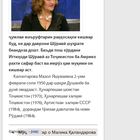
ҷумлаи маъруфтарин раққосаҳои кишвар
буд, ки дар даврони Шӯравӣ шуҳрати
беандоза дошт. Баъди пош хӯрдани
Иттиҳоди Шӯравӣ аз Тоҷикистон ба Амрико
рахти сафар баст ва имрӯз ҳам муқими он
кишвар аст.
Калонтарова Мазол Яшуваевна 2-уми
феврали соли 1950 дар шаҳри Душанбе ба
дунё омадааст. Ҳунарпешаи шоистаи
Тоҷикистон (1973), Ҳунарпешаи халқии
Тоҷикистон (1976), Артисткаи халқии СССР
(1984), дорандаи Ҷоизаи давлатии ба номи
Рўдакӣ (1984).
барчасп:
рақс
Муфассалтар
о Малика Қаландарова