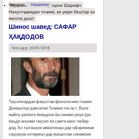
барчасп:
Нашрияҳо
Муфассалтар
о «Бухорои Шариф»:
Нахустҷаридаи тоҷикӣ, ки умри бештар аз
яксола дошт
Шинос шавед: САФАР
ҲАҚДОДОВ
Чоп шуд: 20/01/2016
Таҳсилкардаи факултаи филологияи тоҷики
Донишгоҳи давлатии Тоҷикистон аст. Вале
майлу рағбати беандоза ба синамо роҳи ӯро
баъди анҷоми таҳсил ба самти кино тағйир
дод. Бо талошҳои аввалинаш дар офариниши
саҳнаҳои хотирмон дар маҷаллаи синамоии