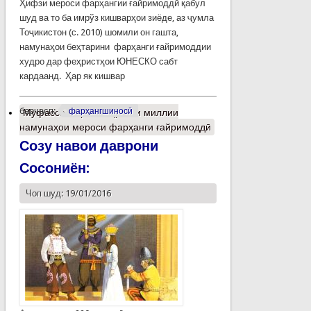
Ҳифзи мероси фарҳангии ғайримоддӣ қабул
шуд ва то ба имрўз кишварҳои зиёде, аз ҷумла
Тоҷикистон (с. 2010) шомили он гашта,
намунаҳои беҳтарини фарҳанги ғайримоддии
худро дар феҳристҳои ЮНЕСКО сабт
кардаанд. Ҳар як кишвар
барчасп:
фарҳангшиносӣ
Муфассалтар
о Феҳристи миллии
намунаҳои мероси фарҳанги ғайримоддӣ
Созу навои даврони
Сосониён:
Чоп шуд: 19/01/2016