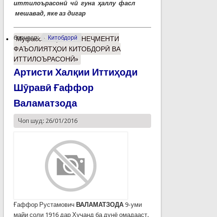
иттилоърасонӣ
чӣ гуна ҳаллу фасл
мешавад
, яке аз дигар
барчасп:
Китобдорӣ
Муфассалтар
о «МЕНЕҶМЕНТИ
ФАЪОЛИЯТҲОИ КИТОБДОРӢ ВА
ИТТИЛОЪРАСОНӢ»
Артисти Халқии Иттиҳоди
Шӯравӣ Ғаффор
Валаматзода
Чоп шуд: 26/01/2016
Ғаффор Рустамович
ВАЛАМАТЗОДА
9-уми
майи соли 1916 дар Хуҷанд ба дунё омадааст.