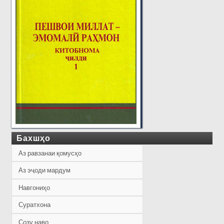
Бахшҳо
Аз равзанаи қомусҳо
Аз эҷоди мардум
Навгониҳо
Суратхона
Созу наво