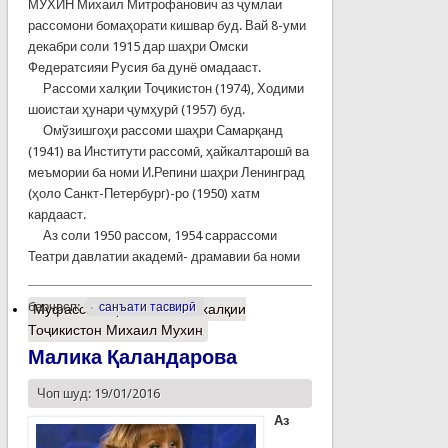
МУХИН Михаил Митрофанович аз ҷумлаи
рассомони бомаҳорати кишвар буд. Вай 8-уми
декабри соли 1915 дар шаҳри Омски
Федератсияи Русия ба дунё омадааст.
Рассоми халқии Тоҷикистон (1974), Ходими
шоистаи ҳунари ҷумҳурӣ (1957) буд.
Омўзишгоҳи рассоми шаҳри Самарқанд
(1941) ва Институти рассомӣ, ҳайкалтарошӣ ва
меъмории ба номи И.Репини шаҳри Ленинград
(ҳоло Санкт-Петербург)-ро (1950) хатм
кардааст.
Аз соли 1950 рассом, 1954 саррассоми
Театри давлатии академӣ- драмавии ба номи
барчасп:
санъати тасвирӣ
Муфассалтар
о Рассоми халқии
Тоҷикистон Михаил Мухин
Малика Қаландарова
Чоп шуд: 19/01/2016
Аз