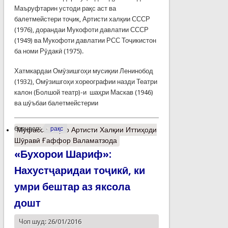
Маъруфтарин устоди рақс аст ва
балетмейстери тоҷик, Артисти халқии СССР
(1976), дорандаи Мукофоти давлатии СССР
(1949) ва Мукофоти давлатии РСС Тоҷикистон
ба номи Рӯдакӣ (1975).
Хатмкардаи Омӯзишгоҳи мусиқии Ленинобод
(1932), Омӯзишгоҳи хореографии назди Театри
калон (Болшой театр)-и шаҳри Маскав (1946)
ва шӯъбаи балетмейстерии
барчасп:
рақс
Муфассалтар
о Артисти Халқии Иттиҳоди
Шӯравӣ Ғаффор Валаматзода
«Бухорои Шариф»:
Нахустҷаридаи тоҷикӣ, ки
умри бештар аз яксола
дошт
Чоп шуд: 26/01/2016