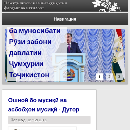
Суханронии
Пешвои миллат
Навигация
ба муносибати
Рӯзи забони
давлатии
Ҷумҳурии
Тоҷикистон
1
2
3
Ошноӣ бо мусиқӣ ва
асбобҳои мусиқӣ - Дутор
Чоп шуд: 28/12/2015