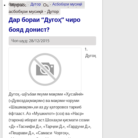
барчасп:
Дутор
Асбобҳои мусиқӣ
Муфассалтар
о Ошноӣ бо мусиқӣ ва
асбобҳои мусиқӣ - Дутор
Дар бораи “Дугоҳ” чиро
бояд донист?
Чоп шуд: 28/12/2015
1.
Дугоҳ
Дугоҳ.-шўъбаи якуми мақоми «Ҳусайнӣ»
(«Дувоздаҳмақом») ва мақоми чоруми
«Шашмақом»,ки аз ду қаторовоз таркиб
ёфтааст. Аз «Мушкилот» (соз) ва «Наср»
(тарона) иборат аст.Шохаҳои қисмати созии
«Д» «Таснифи Д.», «Тарҷеи Д.», «Гардуни Д.»,
«Пешрави Д.», «Самаси Чоргоҳ»,