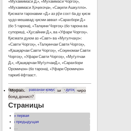
«Мухамимаси Д.», «Мухаммаси Чоргоҳ»,
«Мухаммаси Ҳоҷихоҷа», «Сақили Ашкулло».
Қисмати таронавии «Д.» аз рўи сохт ба ду қисм
ҷудо мешавад: қисми аввал «Сарахбори Д.»
(бо 5 тарона), «Талқини Чоргоҳ» (бо тарона ва
супориш), «Ҳусайнии Д.», ва «Уфари Чоргоҳ».
Қисмати дуюм аз «Савт» ва «Мугулчаҳо»:
«Савти Чоргоҳ», «Талқинчаи Савти Чоргоҳ»,
«Қашқарчаи Савти Чоргоҳ», «Соқиномаи Савти
Чоргоҳ», «Уфари Савти Чоргоҳ», «Муѓулчаи
Д.», «Қашқарчаи МуѓулчаиД.», «Сарахбори
Оромиҷон» (бо тарона), «Уфари Оромиҷон»
таркиб ёфтааст.
барчасп:
равзанаи қомус
дугоҳ
Муфассалтар
о Дар бораи “Дугоҳ” чиро
бояд донист?
Страницы
« первая
‹ предыдущая
…