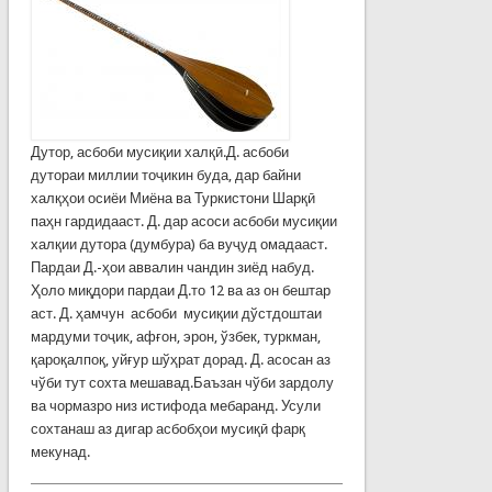
Дутор, асбоби мусиқии халқӣ.Д. асбоби
дутораи миллии тоҷикин буда, дар байни
халқҳои осиёи Миёна ва Туркистони Шарқӣ
паҳн гардидааст. Д. дар асоси асбоби мусиқии
халқии дутора (думбура) ба вуҷуд омадааст.
Пардаи Д.-ҳои аввалин чандин зиёд набуд.
Ҳоло миқдори пардаи Д.то 12 ва аз он бештар
аст. Д. ҳамчун асбоби мусиқии дўстдоштаи
мардуми тоҷик, афғон, эрон, ўзбек, туркман,
қароқалпоқ, уйғур шўҳрат дорад. Д. асосан аз
чўби тут сохта мешавад.Баъзан чўби зардолу
ва чормазро низ истифода мебаранд. Усули
сохтанаш аз дигар асбобҳои мусиқӣ фарқ
мекунад.