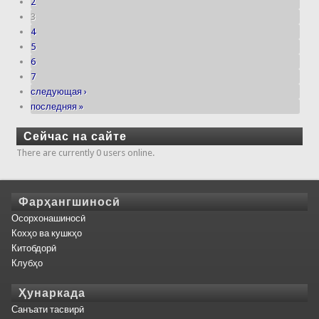
2
3
4
5
6
7
следующая ›
последняя »
Сейчас на сайте
There are currently 0 users online.
Фарҳангшиносӣ
Осорхонашиносӣ
Кохҳо ва кушкҳо
Китобдорӣ
Клубҳо
Ҳунаркада
Санъати тасвирӣ