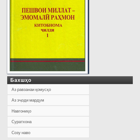
Бахшҳо
Аз равзанаи қомусҳо
Аз эҷоди мардум
Навгониҳо
Суратхона
Созу наво