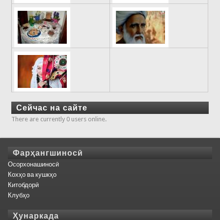
Сейчас на сайте
There are currently 0 users online.
Фарҳангшиносӣ
Осорхонашиносӣ
Кохҳо ва кушкҳо
Китобдорӣ
Клубҳо
Ҳунаркада