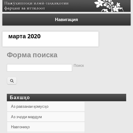
Навигация
марта 2020
Форма поиска
Поиск
Бахшҳо
Аз равзанаи қомусҳо
Аз эҷоди мардум
Навгониҳо