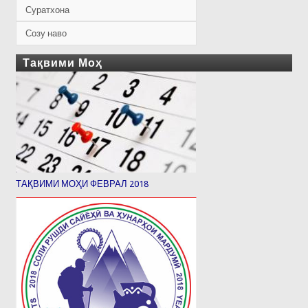
Суратхона
Созу наво
Тақвими Моҳ
ТАҚВИМИ МОҲИ ФЕВРАЛ 2018