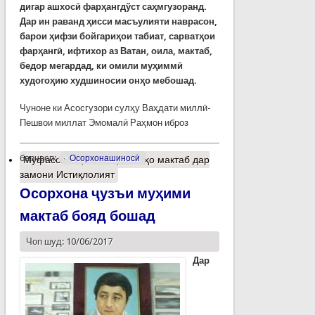
дигар ашхосӣ фарҳангдўст саҳмгузоранд.
Дар ин раванд ҳисси масъулияти наврасон,
барои ҳифзи бойгариҳои табиат, сарватҳои
фарҳангӣ, ифтихор аз Ватан, оила, мактаб,
бедор мегардад, ки омили муҳиммӣ
худогоҳию худшиносии онҳо мебошад.
Чуноне ки Асосгузори сулҳу Ваҳдати миллӣ-
Пешвои миллат Эмомалӣ Раҳмон иброз
барчасп:
Осорхонашиносӣ
Муфассалтар
о Осорхонаҳо мактаб дар
замони Истиқлолият
Осорхона ҷузъи муҳими
мактаб бояд бошад
Чоп шуд: 10/06/2017
Дар