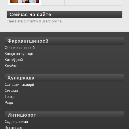
Сейчас на сайте
There are currently 0 users online.
Фарҳангшиносӣ
Осорхонашиносӣ
Кохҳо ва кушкҳо
Китобдорӣ
Клубҳо
Ҳунаркада
Санъати тасвирӣ
Синамо
Театр
Рақс
Интишорот
Садо ва симо
Чопхонаҳо