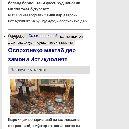
баланд
бардоштани
ҳ
исси
худшиносии
милл
ӣ
хеле
бузург
аст
.
Маҳз бо назардошти ҳамин дар даврони
истиқлолият ба рушду нумӯи осорхонаҳо дар
барчасп:
Осорхонашиносӣ
Муфассалтар
о Осорхона ва нақши он
дар ташаккули худшиносии миллӣ
Осорхонаҳо мактаб дар
замони Истиқлолият
Чоп шуд: 23/02/2018
Барои ҷамъоварии ашё ва коллексияи
осорхонавӣ, омўзгорон, хонандагон ва