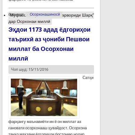
барчасп:
Осорхонашиносӣ
Муфассалтар
о Анонс: “Марвориди Шарқ”
дар Осрхонаи миллӣ
Эҳдои 1173 адад ёдгориҳои
таърихӣ аз ҷониби Пешвои
миллат ба Осорхонаи
миллӣ
Чоп шуд: 15/11/2016
Сатҳи
фарҳангу маънавиёти ин ё он миллат аз
ғановати осорхонааш ҳувайдост. Осорхона
танҳо махзани ёдгориҳои бостонию нодир