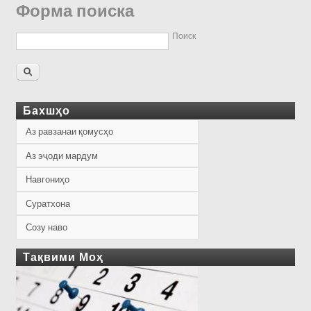
Форма поиска
Поиск
Бахшҳо
Аз равзанаи қомусҳо
Аз эҷоди мардум
Навгониҳо
Суратхона
Созу наво
Тақвими Моҳ