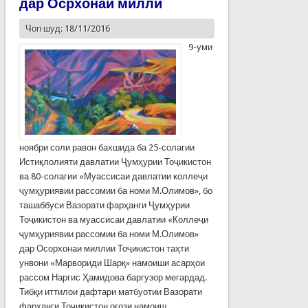
дар Осрхонаи миллӣ
Чоп шуд: 18/11/2016
9-уми
ноябри соли равон бахшида ба 25-солагии
Истиқлолияти давлатии Ҷумҳурии Тоҷикистон
ва 80-солагии «Муассисаи давлатии коллеҷи
ҷумҳуриявии рассомии ба номи М.Олимов», бо
ташаббуси Вазорати фарҳанги Ҷумҳурии
Тоҷикистон ва муассисаи давлатии «Коллеҷи
ҷумҳуриявии рассомии ба номи М.Олимов»
дар Осорхонаи миллии Тоҷикистон таҳти
унвони «Марвориди Шарқ» намоиши асарҳои
рассом Наргис Ҳамидова баргузор мегардад.
Тибқи иттилои дафтари матбуотии Вазорати
фарҳанги Тоҷикистон оғози намоиш