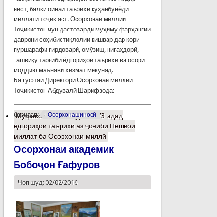
нест, балки оинаи таърихи куҳанбунёди
миллати тоҷик аст. Осорхонаи миллии
Тоҷикистон чун дастоварди муҳиму фарҳангии
даврони соҳибистиқлолии кишвар дар кори
пуршарафи гирдоварӣ, омӯзиш, нигаҳдорӣ,
ташвиқу тарғиби ёдгориҳои таърихӣ ва осори
моддию маънавӣ хизмат мекунад.
Ба гуфтаи Директори Осорхонаи миллии
Тоҷикистон Абдувалӣ Шарифзода:
барчасп:
Осорхонашиносӣ
Муфассалтар
о Эҳдои 1173 адад
ёдгориҳои таърихӣ аз ҷониби Пешвои
миллат ба Осорхонаи миллӣ
Осорхонаи академик
Бобоҷон Ғафуров
Чоп шуд: 02/02/2016