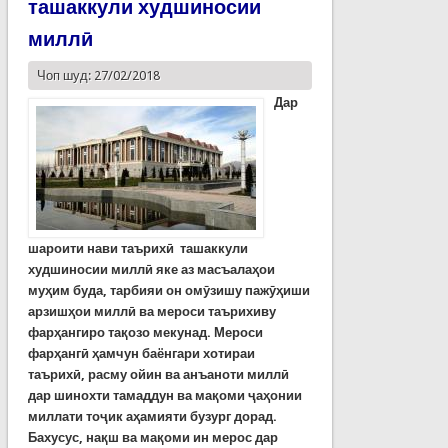
ташаккули худшиносии
миллӣ
Чоп шуд: 27/02/2018
Дар
шароити нави таърихӣ
ташаккули
худшиносии
милл
ӣ
яке
аз
масъала
ҳ
ои
му
ҳ
им
буда
,
тарбияи
он
ом
ӯ
зишу
паж
ӯҳ
иши
арзиш
ҳ
ои
милл
ӣ
ва
мероси
таърихиву
фар
ҳ
ангиро
та
қ
озо
мекунад
.
Мероси
фар
ҳ
анг
ӣ ҳ
амчун
баёнгари
хотираи
таърих
ӣ,
расму
ойин
ва
анъаноти
милл
ӣ
дар
шинохти тамаддун ва мақ
оми
ҷ
а
ҳ
онии
миллати
то
ҷ
ик
а
ҳ
амияти
бузург
дорад
.
Бахусус
,
на
қ
ш
ва
ма
қ
оми
ин
мерос
дар