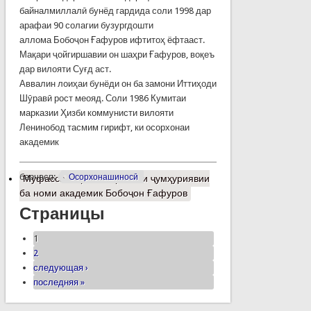
байналмиллалӣ бунёд гардида соли 1998 дар
арафаи 90 солагии бузургдошти
аллома Бобоҷон Ғафуров ифтитоҳ ёфтааст.
Мақари ҷойгиршавии он шаҳри Ғафуров, воқеъ
дар вилояти Суғд аст.
Аввалин лоиҳаи бунёди он ба замони Иттиҳоди
Шӯравӣ рост меояд. Соли 1986 Кумитаи
марказии Ҳизби коммунисти вилояти
Ленинобод тасмим гирифт, ки осорхонаи
академик
барчасп:
Осорхонашиносӣ
Муфассалтар
о Осорхонаи ҷумҳуриявии
ба номи академик Бобоҷон Ғафуров
Страницы
1
2
следующая ›
последняя »