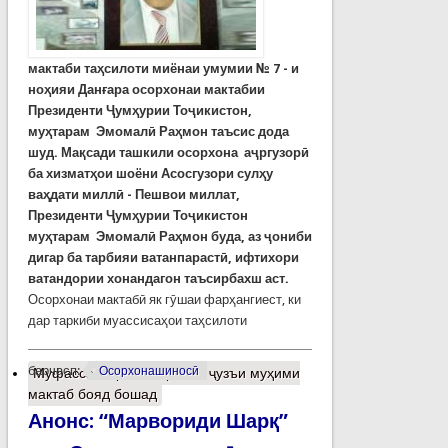
мактаби
та
ҳ
силоти
миёнаи
умумии
№
7 -
и
но
ҳ
ияи
Дан
ғ
ара
осорхонаи
мактабии
Президенти
Ҷ
ум
ҳ
урии
То
ҷ
икистон,
муҳтарам
Эмомал
ӣ
Ра
ҳ
мон
таъсис
дода
шуд
.
Ма
қ
сади
ташкили
осорхона
аҷргузор
ӣ
ба
хизмат
ҳ
ои
шоёни Асосгузори сулҳ
у
ва
ҳ
дати
милл
ӣ -
Пешвои
миллат
,
Президенти
Ҷ
ум
ҳ
урии
То
ҷ
икистон
му
ҳ
тарам
Эмомал
ӣ
Ра
ҳ
мон
буда
,
аз
ҷ
ониби
дигар
ба
тарбияи
ватанпараст
ӣ,
ифтихори
ватандории
хонандагон
таъсирбахш
аст
.
Осорхонаи мактабӣ як гӯшаи фарҳангиест, ки
дар таркиби муассисаҳои таҳсилоти
барчасп:
Осорхонашиносӣ
Муфассалтар
о Осорхона ҷузъи муҳими
мактаб бояд бошад
Анонс: “Марвориди Шарқ”