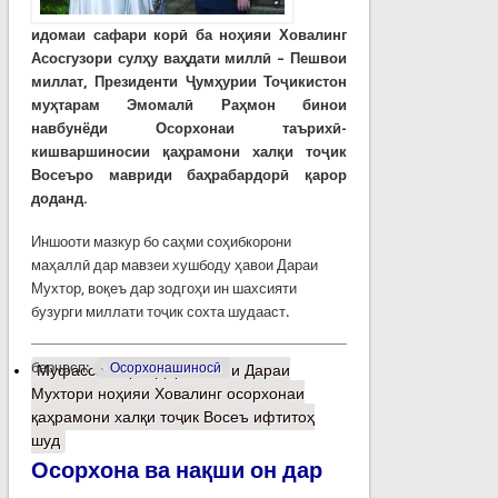
идомаи сафари корӣ ба ноҳияи Ховалинг
Асосгузори сулҳу ваҳдати миллӣ – Пешвои
миллат, Президенти Ҷумҳурии Тоҷикистон
муҳтарам Эмомалӣ Раҳмон бинои
навбунёди Осорхонаи таърихӣ-
кишваршиносии қаҳрамони халқи тоҷик
Восеъро мавриди баҳрабардорӣ қарор
доданд.
Иншооти мазкур бо саҳми соҳибкорони
маҳаллӣ дар мавзеи хушбоду ҳавои Дараи
Мухтор, воқеъ дар зодгоҳи ин шахсияти
бузурги миллати тоҷик сохта шудааст.
барчасп:
Осорхонашиносӣ
Муфассалтар
о Дар мавзеи Дараи
Мухтори ноҳияи Ховалинг осорхонаи
қаҳрамони халқи тоҷик Восеъ ифтитоҳ
шуд
Осорхона ва нақши он дар