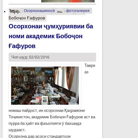
Tags:
Осорхонашиносӣ
фотогалерея
Муфассалтар
о Осорхонаи академик
Бобоҷон Ғафуров
Осорхонаи ҷумҳуриявии ба
номи академик Бобоҷон
Ғафуров
Чоп шуд: 02/02/2016
Тавре
аз
номаш пайдост, ин осорхонаи Қаҳрамони
Тоҷикистон, академик Бобоҷон Ғафуров аст ва
пурра ба ҳаёт ва фаъолияти ӯ бахшида
шудааст.
Осорхона дар асоси стандартҳои