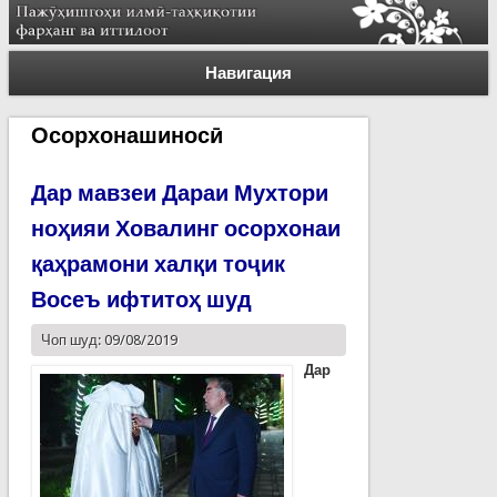
Навигация
Осорхонашиносӣ
Дар мавзеи Дараи Мухтори
ноҳияи Ховалинг осорхонаи
қаҳрамони халқи тоҷик
Восеъ ифтитоҳ шуд
Чоп шуд: 09/08/2019
Дар