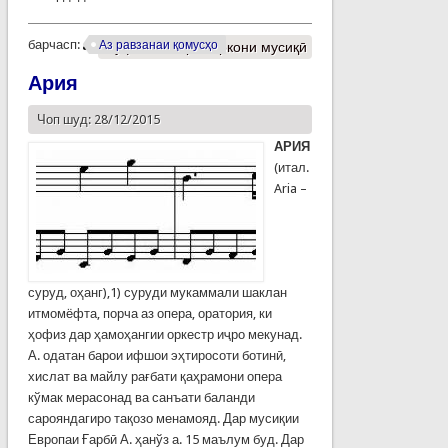
барчасп:
Аз равзанаи қомусҳо
Муфассалтар
о Аркони мусиқӣ
Ария
Чоп шуд: 28/12/2015
АРИЯ
(итал.
Aria –
суруд, оҳанг),1) суруди мукаммали шаклан
итмомёфта, порча аз опера, оратория, ки
ҳофиз дар ҳамоҳангии оркестр иҷро мекунад.
А. одатан барои ифшои эҳтиросоти ботинӣ,
хислат ва майлу рағбати қаҳрамони опера
кўмак мерасонад ва санъати баланди
сарояндагиро тақозо менамояд. Дар мусиқии
Европаи Ғарбӣ А. ҳанўз а. 15 маълум буд. Дар