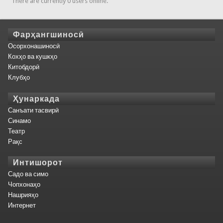
There are currently 0 users online.
Фарҳангшиносӣ
Осорхонашиносӣ
Кохҳо ва кушкҳо
Китобдорӣ
Клубҳо
Ҳунаркада
Санъати тасвирӣ
Синамо
Театр
Рақс
Интишорот
Садо ва симо
Чопхонаҳо
Нашрияҳо
Интернет