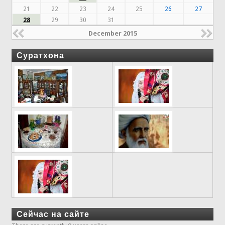
21
22
23
24
25
26
27
28
29
30
31
December 2015
Суратхона
Сейчас на сайте