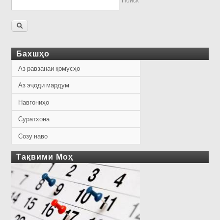
Поиск
Бахшҳо
Аз равзанаи қомусҳо
Аз эҷоди мардум
Навгониҳо
Суратхона
Созу наво
Тақвими Моҳ