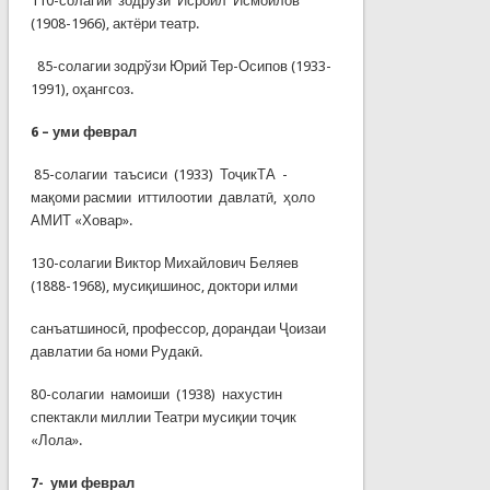
110-солагии зодрўзи Исроил Исмоилов
(1908-1966), актёри театр.
85-солагии зодрўзи Юрий Тер-Осипов (1933-
1991), оҳангсоз.
6
– уми феврал
85-солагии таъсиси (1933) ТоҷикТА -
мақоми расмии иттилоотии давлатӣ, ҳоло
АМИТ «Ховар».
130-солагии Виктор Михайлович Беляев
(1888-1968), мусиқишинос, доктори илми
санъатшиносӣ, профессор, дорандаи Ҷоизаи
давлатии ба номи Рудакӣ.
80-солагии намоиши (1938) нахустин
спектакли миллии Театри мусиқии тоҷик
«Лола».
7-
уми феврал