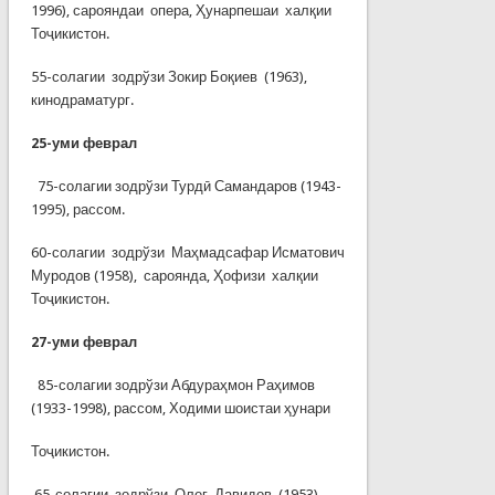
1996), сарояндаи опера, Ҳунарпешаи халқии
Тоҷикистон.
55-солагии зодрўзи Зокир Боқиев (1963),
кинодраматург.
25-
уми феврал
75-солагии зодрўзи Турдӣ Самандаров (1943-
1995), рассом.
60-солагии зодрўзи Маҳмадсафар Исматович
Муродов (1958), сароянда, Ҳофизи халқии
Тоҷикистон.
27-
уми феврал
85-солагии зодрўзи Абдураҳмон Раҳимов
(1933-1998), рассом, Ходими шоистаи ҳунари
Тоҷикистон.
65-солагии зодрўзи Олег Давидов (1953),