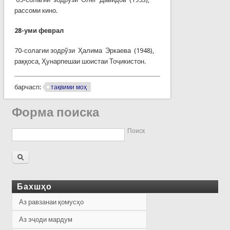
рассоми кино.
28-
уми феврал
70-солагии зодрўзи Ҳалима Эркаева (1948),
раққоса, Ҳунарпешаи шоистаи Тоҷикистон.
барчасп:
тақвими моҳ
Форма поиска
Поиск
Бахшҳо
Аз равзанаи қомусҳо
Аз эҷоди мардум