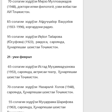
70-солагии зодрўзи Мирзо Муллоаҳмадов
(1948), доктори илми филологӣ, узви вобастаи
АИ Тоҷикистон.
85-солагии зодрўзи Абдуҷҷабор Ваҳҳобов
(1933-1996), коргардони радио.
95-солагии зодрўзи Иқбол Табарова
(Юсуфова) (1923), раққоса, сароянда,
Ҳунарпешаи шоистаи Тоҷикистон.
21-
уми феврал
65-солагии зодрўзи Истад Муҳаммадҷонова
(1953), сароянда, актрисаи театр, Ҳунарпешаи
шоистаи Тоҷикистон.
70-солагии зодрўзи Назаралӣ Холов (1948),
сароянда, Ҳунарпешаи шоистаи Тоҷикистон.
55-солагии зодрўзи Муҳаррама Шарифова
(1963), сароянда, Ҳунарпешаи шоистаи