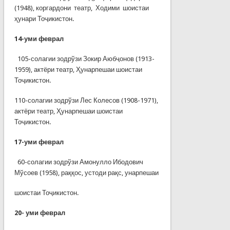
(1948), коргардони театр, Ходими шоистаи
ҳунари Тоҷикистон.
14-
уми феврал
105-солагии зодрўзи Зокир Аюбҷонов (1913-
1959), актёри театр, Ҳунарпешаи шоистаи
Тоҷикистон.
110-солагии зодрўзи Лес Колесов (1908-1971),
актёри театр, Ҳунарпешаи шоистаи
Тоҷикистон.
17-
уми феврал
60-солагии зодрўзи Амонулло Ибодович
Мўсоев (1958), раққос, устоди рақс, унарпешаи
шоистаи Тоҷикистон.
20-
уми феврал