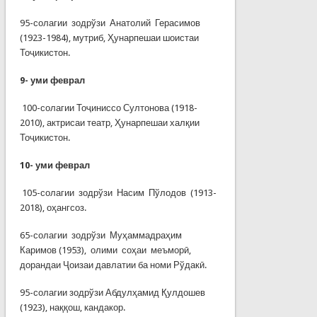
95-солагии зодрўзи Анатолий Герасимов
(1923-1984), мутриб, Ҳунарпешаи шоистаи
Тоҷикистон.
9-
уми феврал
100-солагии Тоҷиниссо Султонова (1918-
2010), актрисаи театр, Ҳунарпешаи халқии
Тоҷикистон.
10-
уми феврал
105-солагии зодрўзи Насим Пўлодов (1913-
2018), оҳангсоз.
65-солагии зодрўзи Муҳаммадраҳим
Каримов (1953), олими соҳаи меъморӣ,
дорандаи Ҷоизаи давлатии ба номи Рўдакӣ.
95-солагии зодрўзи Абдулҳамид Қулдошев
(1923), наққош, кандакор.