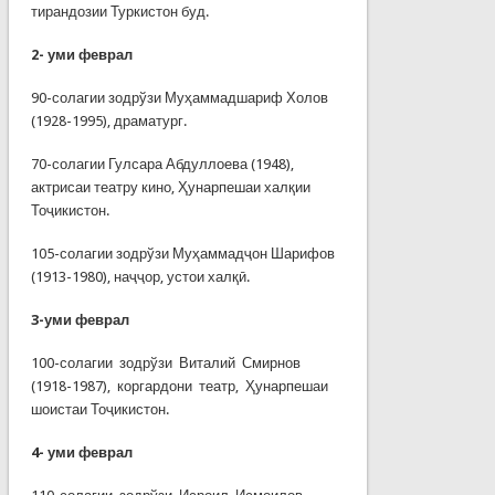
тирандозии Туркистон буд.
2-
уми феврал
90-солагии зодрўзи Муҳаммадшариф Холов
(1928-1995), драматург.
70-солагии Гулсара Абдуллоева (1948),
актрисаи театру кино, Ҳунарпешаи халқии
Тоҷикистон.
105-солагии зодрўзи Муҳаммадҷон Шарифов
(1913-1980), наҷҷор, устои халқӣ.
3-
уми феврал
100-солагии зодрўзи Виталий Смирнов
(1918-1987), коргардони театр, Ҳунарпешаи
шоистаи Тоҷикистон.
4-
уми феврал