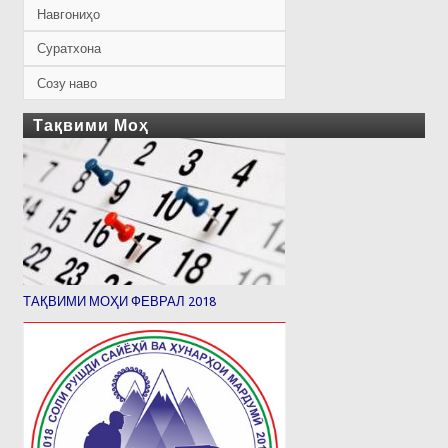
Навгониҳо
Суратхона
Созу наво
Тақвими Моҳ
ТАҚВИМИ МОҲИ ФЕВРАЛ 2018