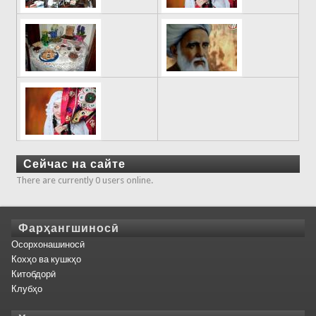
Сейчас на сайте
There are currently 0 users online.
Фарҳангшиносӣ
Осорхонашиносӣ
Кохҳо ва кушкҳо
Китобдорӣ
Клубҳо