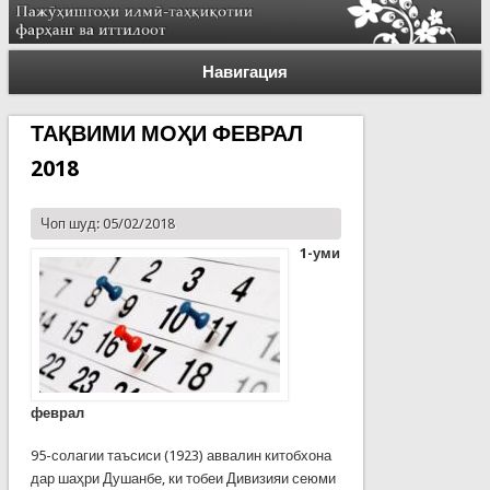
Навигация
ТАҚВИМИ МОҲИ ФЕВРАЛ
2018
Чоп шуд: 05/02/2018
1-уми
феврал
95-солагии таъсиси (1923) аввалин китобхона
дар шаҳри Душанбе, ки тобеи Дивизияи сеюми