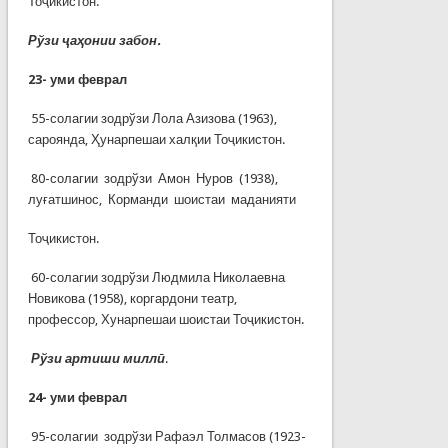
Тоҷикистон.
Рўзи ҷаҳонии забон.
23- уми феврал
55-солагии зодрўзи Лола Азизова (1963),
сароянда, Ҳунарпешаи халқии Тоҷикистон.
80-солагии зодрўзи Амон Нуров (1938),
луғатшинос, Корманди шоистаи маданияти
Тоҷикистон.
60-солагии зодрўзи Людмила Николаевна
Новикова (1958), коргардони театр,
профессор, Хунарпешаи шоистаи Тоҷикистон.
Рўзи артиши миллӣ
.
24-
уми феврал
95-солагии зодрўзи Рафаэл Толмасов (1923-