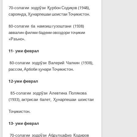
70-солагии зодрўзи Қурбон Содиқов (1948),
сароянда, Ҳунарпешаи шоистаи Тоҷикистон.
80-солагии ба намоиш гузоштани (1938)
аввалин филми бадеии овоздори тоҷикии
«Раъно».
11-
уми феврал
80-солагии зодрўзи Валерий Чалкин (1938),
рассом, Арбоби ҳунари Тоҷикистон.
12-
уми феврал
85-солагии зодрўзи Алевтина Полякова
(1933), актрисаи балет, Ҳунарпешаи шоистаи
Тоҷикистон.
13-
уми феврал
70-солагии зодрўзи Абдулҳафиз Қодиров