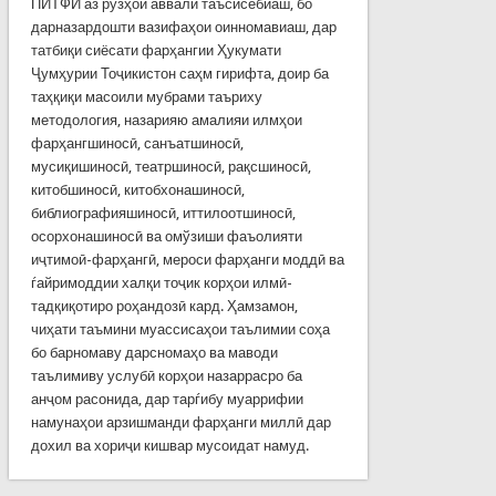
ПИТФИ аз рўзҳои аввали таъсисёбиаш, бо
дарназардошти вазифаҳои оинномавиаш, дар
татбиқи сиёсати фарҳангии Ҳукумати
Ҷумҳурии Тоҷикистон саҳм гирифта, доир ба
таҳқиқи масоили мубрами таъриху
методология, назарияю амалияи илмҳои
фарҳангшиносӣ, санъатшиносӣ,
мусиқишиносӣ, театршиносӣ, рақсшиносӣ,
китобшиносӣ, китобхонашиносӣ,
библиографияшиносӣ, иттилоотшиносӣ,
осорхонашиносӣ ва омўзиши фаъолияти
иҷтимоӣ-фарҳангӣ, мероси фарҳанги моддӣ ва
ѓайримоддии халқи тоҷик корҳои илмӣ-
тадқиқотиро роҳандозӣ кард. Ҳамзамон,
чиҳати таъмини муассисаҳои таълимии соҳа
бо барномаву дарсномаҳо ва маводи
таълимиву услубӣ корҳои назаррасро ба
анҷом расонида, дар тарѓибу муаррифии
намунаҳои арзишманди фарҳанги миллӣ дар
дохил ва хориҷи кишвар мусоидат намуд.