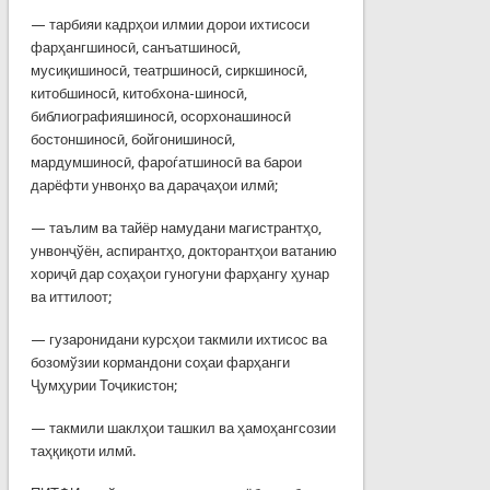
— тарбияи кадрҳои илмии дорои ихтисоси
фарҳангшиносӣ, санъатшиносӣ,
мусиқишиносӣ, театршиносӣ, сиркшиносӣ,
китобшиносӣ, китобхона-шиносӣ,
библиографияшиносӣ, осорхонашиносӣ
бостоншиносӣ, бойгонишиносӣ,
мардумшиносӣ, фароѓатшиносӣ ва барои
дарёфти унвонҳо ва дараҷаҳои илмӣ;
— таълим ва тайёр намудани магистрантҳо,
унвонҷўён, аспирантҳо, докторантҳои ватанию
хориҷӣ дар соҳаҳои гуногуни фарҳангу ҳунар
ва иттилоот;
— гузаронидани курсҳои такмили ихтисос ва
бозомўзии кормандони соҳаи фарҳанги
Ҷумҳурии Тоҷикистон;
— такмили шаклҳои ташкил ва ҳамоҳангсозии
таҳқиқоти илмӣ.