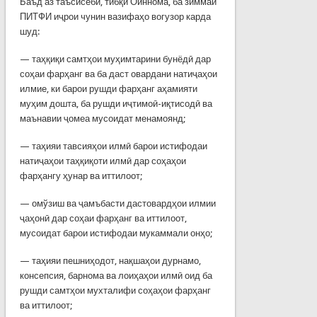
Баъд аз таъсисёбӣ, тибқи Оиннома, ба зиммаи
ПИТФИ иҷрои чунин вазифаҳо вогузор карда
шуд:
— таҳқиқи самтҳои муҳимтарини бунёдӣ дар
соҳаи фарҳанг ва ба даст овардани натиҷаҳои
илмие, ки барои рушди фарҳанг аҳамияти
муҳим дошта, ба рушди иҷтимоӣ-иқтисодӣ ва
маънавии ҷомеа мусоидат менамоянд;
— таҳияи тавсияҳои илмӣ барои истифодаи
натиҷаҳои таҳқиқоти илмӣ дар соҳаҳои
фарҳангу ҳунар ва иттилоот;
— омўзиш ва ҷамъбасти дастовардҳои илмии
ҷаҳонӣ дар соҳаи фарҳанг ва иттилоот,
мусоидат барои истифодаи мукаммали онҳо;
— таҳияи пешниҳодот, нақшаҳои дурнамо,
консепсия, барнома ва лоиҳаҳои илмӣ оид ба
рушди самтҳои мухталифи соҳаҳои фарҳанг
ва иттилоот;