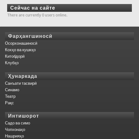
Сейчас на сайте
There are currently 0 users online.
Фарҳангшиносӣ
Осорхонашиносӣ
Кохҳо ва кушкҳо
Китобдорӣ
Клубҳо
Ҳунаркада
Санъати тасвирӣ
Синамо
Театр
Рақс
Интишорот
Садо ва симо
Чопхонаҳо
Нашрияҳо