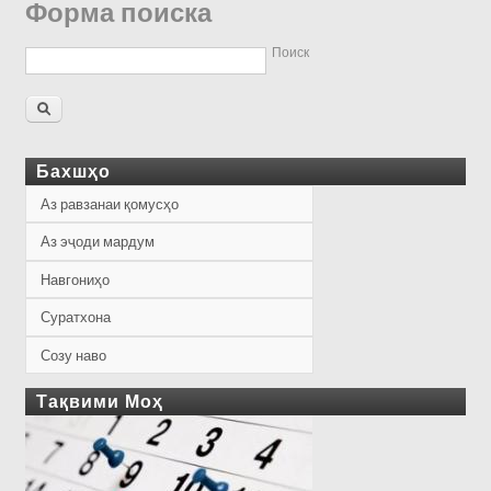
Форма поиска
Поиск
Бахшҳо
Аз равзанаи қомусҳо
Аз эҷоди мардум
Навгониҳо
Суратхона
Созу наво
Тақвими Моҳ