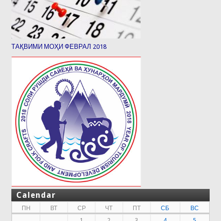
ТАҚВИМИ МОҲИ ФЕВРАЛ 2018
Calendar
ПН
ВТ
СР
ЧТ
ПТ
СБ
ВС
1
2
3
4
5