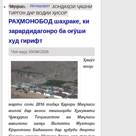
барчасп:
Интишорот
Муфассалтар
о БОЗМОНДАҲОИ ҶАШНИ
ТИРГОН ДАР ВОДИИ ҲИСОР
РАҲМОНОБОД шаҳраке, ки
зарардидагонро ба оғӯши
худ гирифт
Чоп шуд: 30/06/2026
Ҳанӯз
моҳи
марти соли 2016 тибқи Қарори Маҷлиси
миллӣ дар асоси пешниҳоди Ҳукумати
Ҷумҳурии Тоҷикистон ва Маҷлиси
вакилони халқи Вилояти Мухтори
Кӯҳистони Бадахшон дар ҳудуди деҳоти