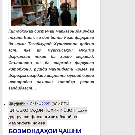
Китобхонаи системаи марказонидашудаи
ноҳияи Ёвон, ки дар бинои Кохи фарҳанги
ба номи Тағоймурод Хушвахтов ҷойгир
аст, яке аз муассисаҳои муҳими
фарҳангии ноҳия ба ҳисоб меравад.
Фаъолияти он ба тарғиби фарҳанги
китобхонӣ, рушди маърифати ҷомеа ва
фароҳам овардани шароити мусоид барои
истифодаи захираи китобҳо равона
гардидааст...
барчасп:
Интишорот
Муфассалтар
о ФАЪОЛИЯТИ
КИТОБХОНАҲОИ НОҲИЯИ ЁВОН: саҳм
дар рушди фарҳанги китобхонӣ ва
маърифати ҷомеа
БОЗМОНДАҲОИ ҶАШНИ