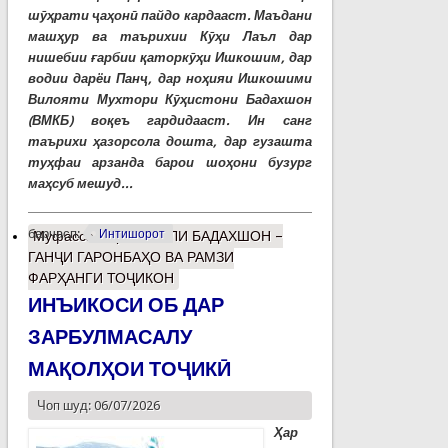
шӯҳрати ҷаҳонӣ пайдо кардааст. Маъдани
машҳур ва таърихии Кӯҳи Лаъл дар
нишебии ғарбии қаторкӯҳи Ишкошим, дар
водии дарёи Панҷ, дар ноҳияи Ишкошими
Вилояти Мухтори Кӯҳистони Бадахшон
(ВМКБ) воқеъ гардидааст. Ин санг
таърихи ҳазорсола дошта, дар гузашта
туҳфаи арзанда барои шоҳони бузург
маҳсуб мешуд...
барчасп:
Интишорот
Муфассалтар
о ЛАЪЛИ БАДАХШОН –
ГАНҶИ ГАРОНБАҲО ВА РАМЗИ
ФАРҲАНГИ ТОҶИКОН
ИНЪИКОСИ ОБ ДАР
ЗАРБУЛМАСАЛУ
МАҚОЛҲОИ ТОҶИКӢ
Чоп шуд: 06/07/2026
Ҳар