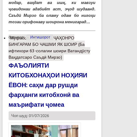
модар, ваҳдат ва ишқ, ки мавзуи
ҷовидонаи адабиёт аст, эҷод шудаанд.
Саъдӣ Мирзо ба оламу одам бо нигоҳи
тозаи орифонаву шоирона менигарад...
барчасп:
Интишорот
Муфассалтар
о МАН ҶАҲОНРО
БИНГАРАМ БО ЧАШМИ ЯК ШОИР (Ба
ифтихори 63-солагии шоири Ватандӯсту
Ваҳдатсаро Саъдӣ Мирзо)
ФАЪОЛИЯТИ
КИТОБХОНАҲОИ НОҲИЯИ
ЁВОН: саҳм дар рушди
фарҳанги китобхонӣ ва
маърифати ҷомеа
Чоп шуд: 01/07/2026