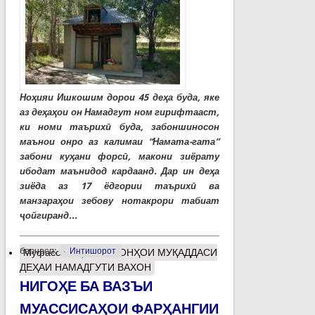
Ноҳияи Ишкошим дорои 45 деҳа буда, яке
аз деҳаҳои он Намадгут ном гирифтааст,
ки номи таърихӣ буда, забоншиносон
маънои онро аз калимаи “Намата-гата”
забони куҳани форсӣ, макони зиёрату
ибодат маънидод кардаанд. Дар ин деҳа
зиёда аз 17 ёдгории таърихӣ ва
манзараҳои зебову нотакрори табиат
ҷойгиранд...
барчасп:
Интишорот
Муфассалтар
о МАКОНҲОИ МУҚАДДАСИ
ДЕҲАИ НАМАДГУТИ ВАХОН
НИГОҲЕ БА ВАЗЪИ
МУАССИСАҲОИ ФАРҲАНГИИ