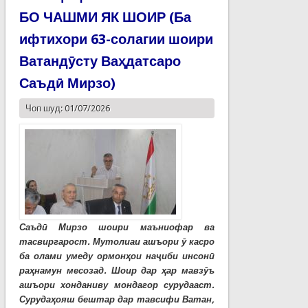
БО ЧАШМИ ЯК ШОИР (Ба
ифтихори 63-солагии шоири
Ватандӯсту Ваҳдатсаро
Саъдӣ Мирзо)
Чоп шуд: 01/07/2026
Саъдӣ Мирзо шоири маъниофар ва
тасвиргарост. Мутолиаи ашъори ӯ касро
ба олами умеду ормонҳои наҷиби инсонӣ
раҳнамун месозад. Шоир дар ҳар мавзӯъ
ашъори хонданиву мондагор сурудааст.
Сурудаҳояш бештар дар тавсифи Ватан,