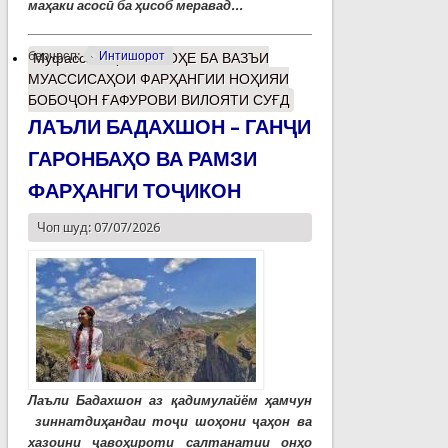
маҳаки асосӣ ба ҳисоб меравад...
барчасп:
Интишорот
Муфассалтар
о НИГОҲЕ БА ВАЗЪИ
МУАССИСАҲОИ ФАРҲАНГИИ НОҲИЯИ
БОБОҶОН ҒАФУРОВИ ВИЛОЯТИ СУҒД
ЛАЪЛИ БАДАХШОН – ГАНҶИ
ГАРОНБАҲО ВА РАМЗИ
ФАРҲАНГИ ТОҶИКОН
Чоп шуд: 07/07/2026
Лаъли Бадахшон аз қадимулайём ҳамчун
зиннатдиҳандаи тоҷи шоҳони ҷаҳон ва
хазоини ҷавоҳироти салтанатии онҳо