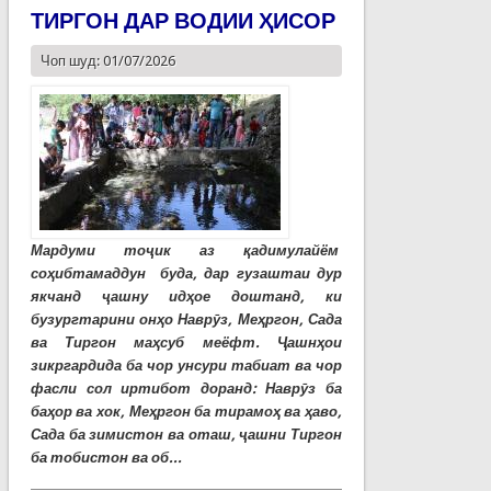
ТИРГОН ДАР ВОДИИ ҲИСОР
Чоп шуд: 01/07/2026
Мардуми тоҷик аз қадимулайём
соҳибтамаддун буда, дар гузаштаи дур
якчанд ҷашну идҳое доштанд, ки
бузургтарини онҳо Наврӯз, Меҳргон, Сада
ва Тиргон маҳсуб меёфт. Ҷашнҳои
зикргардида ба чор унсури табиат ва чор
фасли сол иртибот доранд: Наврӯз ба
баҳор ва хок, Меҳргон ба тирамоҳ ва ҳаво,
Сада ба зимистон ва оташ, ҷашни Тиргон
ба тобистон ва об...