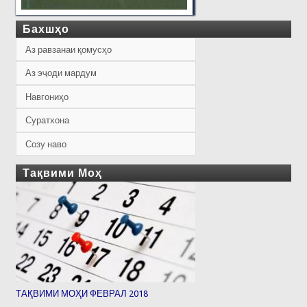
Бахшҳо
Аз равзанаи қомусҳо
Аз эҷоди мардум
Навгониҳо
Суратхона
Созу наво
Тақвими Моҳ
ТАҚВИМИ МОҲИ ФЕВРАЛ 2018