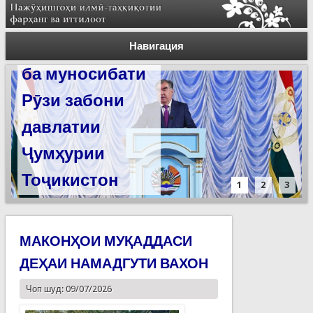
Силсилаи
ёдгориҳои роҳи
Навигация
абрешим барои
сабт дар
феҳристи
ЮНЕСКО омода
мешаванд
1
2
3
МАКОНҲОИ МУҚАДДАСИ
ДЕҲАИ НАМАДГУТИ ВАХОН
Чоп шуд: 09/07/2026