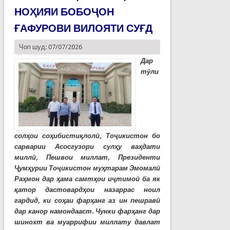
НОҲИЯИ БОБОҶОН
ҒАФУРОВИ ВИЛОЯТИ СУҒД
Чоп шуд: 07/07/2026
Дар
тӯли
солҳои соҳибистиқлолӣ, Тоҷикистон бо
сарварии Асосгузори сулҳу ваҳдати
миллӣ, Пешвои миллат, Президенти
Ҷумҳурии Тоҷикистон муҳтарам Эмомалӣ
Раҳмон дар ҳама самтҳои иҷтимоӣ ба як
қатор дастовардҳои назаррас ноил
гардид, ки соҳаи фарҳанг аз ин пешравӣ
дар канор намондааст. Чунки фарҳанг дар
шинохт ва муаррифии миллату давлат