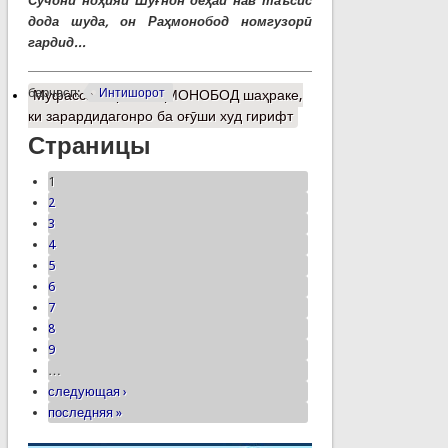
Сучони ноҳияи Шуғнон деҳаи нав таъсис
дода шуда, он Раҳмонобод номгузорӣ
гардид...
барчасп:
Интишорот
Муфассалтар
о РАҲМОНОБОД шаҳраке,
ки зарардидагонро ба оғӯши худ гирифт
Страницы
1
2
3
4
5
6
7
8
9
…
следующая ›
последняя »