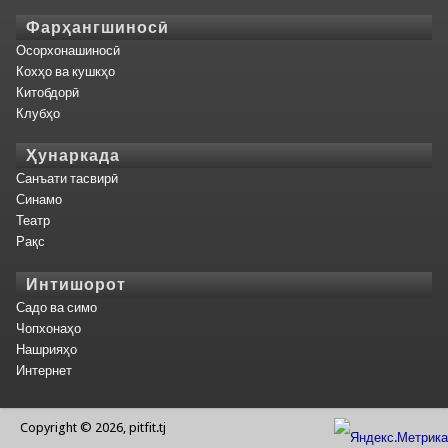
Фарҳангшиносӣ
Осорхонашиносӣ
Кохҳо ва кушкҳо
Китобдорӣ
Клубҳо
Ҳунаркада
Санъати тасвирӣ
Синамо
Театр
Рақс
Интишорот
Садо ва симо
Чопхонаҳо
Нашрияҳо
Интернет
Copyright © 2026, pitfit.tj