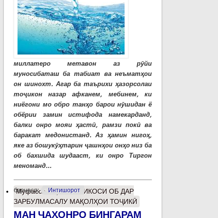
миллатеро метавон аз рӯйи
муносибаташ ба табиат ва неъматҳои
он шинохт. Агар ба таърихи ҳазорсолаи
тоҷикон назар афканем, мебинем, ки
ниёгони мо обро танҳо барои нӯшидан ё
обёрии замин истифода намекарданд,
балки онро мояи ҳастӣ, рамзи покӣ ва
баракат медонистанд. Аз ҳамин нигоҳ,
яке аз бошукӯҳтарин ҷашнҳои онҳо низ ба
об бахшида шудааст, ки онро Тиргон
меноманд...
барчасп:
Интишорот
Муфассалтар
о ИНЪИКОСИ ОБ ДАР
ЗАРБУЛМАСАЛУ МАҚОЛҲОИ ТОҶИКӢ
МАН ҶАҲОНРО БИНГАРАМ