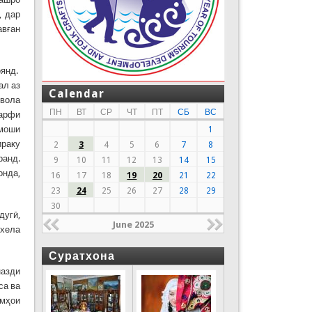
, дар
авған
оянд.
ал аз
Calendar
увола
ПН
ВТ
СР
ЧТ
ПТ
СБ
ВС
зарфи
 моши
1
ираку
2
3
4
5
6
7
8
ранд.
9
10
11
12
13
14
15
онда,
16
17
18
19
20
21
22
23
24
25
26
27
28
29
30
дугӣ,
June 2025
кхела
Суратхона
назди
са ва
смҳои