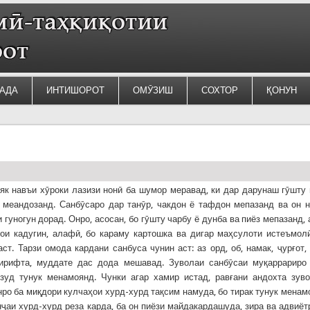
АДА
ИНТИШОРОТ
ОМӮЗИШ
СОХТОР
ҚОНУН
як навъи хӯроки лазизи нонӣ ба шумор меравад, ки дар дарунаш гӯшту 
 меандозанд. Санбӯсаро дар танӯр, чакдон ё тафдон мепазанд ва он 
 гуногун дорад. Онро, асосан, бо гӯшту чарбу ё дунба ва пиёз мепазанд,
ои кадугин, алафӣ, бо караму картошка ва дигар маҳсулоти истеъмол
ст. Тарзи омода кардани санбуса чунин аст: аз орд, об, намак, ҷурғот,
гирифта, муддате дас дода мешавад. Зуволаи санбӯсаи муқаррариро
зуд тунук менамоянд. Чунки агар хамир истад, равғани андохта зув
ро ба миқдори кулчаҳои хурд-хурд тақсим намуда, бо тирак тунук менам
ҷаи хурд-хурд реза карда, ба он пиёзи майдакардашуда, зира ва адвиёт