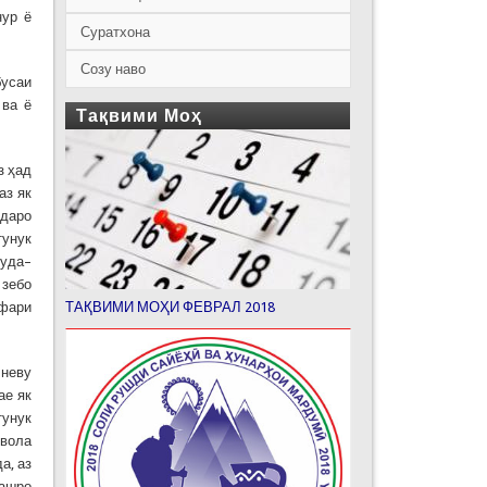
нур ё
Суратхона
Созу наво
бусаи
 ва ё
Тақвими Моҳ
з ҳад
аз як
идаро
тунук
шуда–
 зебо
афари
ТАҚВИМИ МОҲИ ФЕВРАЛ 2018
 неву
ае як
тунук
увола
а, аз
аашро