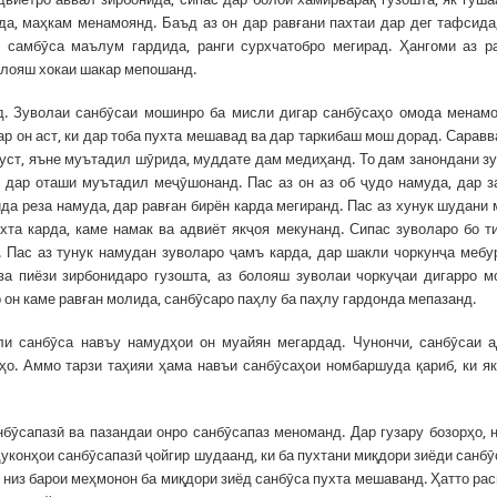
да, маҳкам менамоянд. Баъд аз он дар равғани пахтаи дар дег тафсида
 самбӯса маълум гардида, ранги сурхчатобро мегирад. Ҳангоми аз р
олояш хокаи шакар мепошанд.
. Зуволаи санбӯсаи мошинро ба мисли дигар санбӯсаҳо омода менам
ар он аст, ки дар тоба пухта мешавад ва дар таркибаш мош дорад. Саравв
ё суст, яъне муътадил шӯрида, муддате дам медиҳанд. То дам занондани з
 дар оташи муътадил меҷӯшонанд. Пас аз он аз об ҷудо намуда, дар 
да реза намуда, дар равған бирён карда мегиранд. Пас аз хунук шудани
та карда, каме намак ва адвиёт якҷоя мекунанд. Сипас зуволаро бо т
. Пас аз тунук намудан зуволаро ҷамъ карда, дар шакли чоркунҷа мебу
 пиёзи зирбонидаро гузошта, аз болояш зуволаи чоркуҷаи дигарро м
он каме равған молида, санбӯсаро паҳлу ба паҳлу гардонда мепазанд.
и санбӯса навъу намудҳои он муайян мегардад. Чунончи, санбӯсаи а
ҳо. Аммо тарзи таҳияи ҳама навъи санбӯсаҳои номбаршуда қариб, ки я
бӯсапазӣ ва пазандаи онро санбӯсапаз меноманд. Дар гузару бозорҳо, 
уконҳои санбӯсапазӣ ҷойгир шудаанд, ки ба пухтани миқдори зиёди санбӯ
 низ барои меҳмонон ба миқдори зиёд санбӯса пухта мешаванд. Ҳатто ра