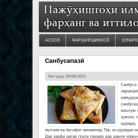
АСОСӢ
ФАРҲАНГШИНОСӢ
ҲУНАРК
Санбусапазӣ
Чоп шуд: 20/06/2025
Санбӯса 
зироворӣ
намудҳои
санбӯсаҳ
маълум а
зувола 
шурида, 
мулоим ва бесифат менамояд. Пас аз шуридан он
Дар зарфи дигар гӯшти лаҳмро дар шакли чоркун