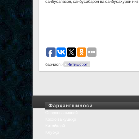
санбӯсапазон, санбӯсабарон ва санбӯсахӯрон низ
барчасп:
Интишорот
Фарҳангшиносӣ
Осорхонашиносӣ
Кохҳо ва кушкҳо
Китобдорӣ
Клубҳо