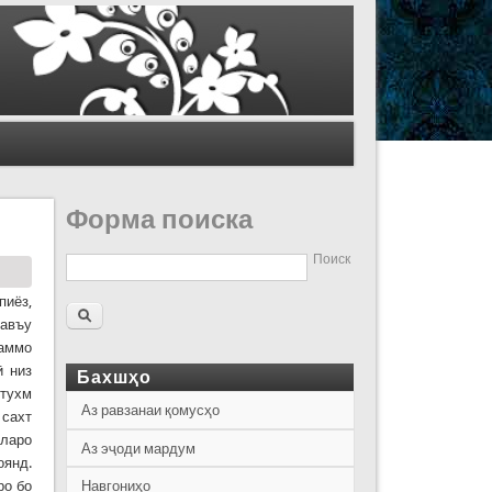
Форма поиска
Поиск
пиёз,
навъу
 аммо
ӣ низ
Бахшҳо
 тухм
Аз равзанаи қомусҳо
 сахт
оларо
Аз эҷоди мардум
оянд.
ро бо
Навгониҳо