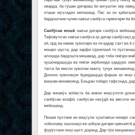
оварда, ба гӯшаи дигараш бо ангуштон зер наму
оташи муътадил мепазанд. Пас аз он қабатҳои
бардоштани чунин навъи санбӯса гармогарм ба б
Санб
ӯ
саи
мош
ӣ
навъи дигари санбӯса мебошад
Тафовути ин навъи санбӯса аз дигар санбӯсаҳо д
об, орд ва намак зуволаро на он қадар сахт ва 
мошро шуста, дар зарфи хӯрокпазӣ то пухтанаш
алоҳида бардошта мешавад. дар тоба пиёзро май
ҷушонидашуда ва пиёзи зирбонида ҳардуро омех
тахта ба мисли зуволаи манту тунук менамоянд
Дохили зуволаҳои буридашуда фарши аз мош ва
маҳкам менамоянд. Баъдан тобаро тафсонда, дар 
Дар маҷмӯъ вобаста ба анвои маҳсулоти дохил
санбӯсаи алафӣ, санбӯсаи нахӯдӣ ва амсоли ин
мебошанд.
Пешаи пухтани ин маҳсули хуштамъи нониро сан
чойхонаву ошхонаҳо ва ҷойҳои дигари ҷамъиятӣ д
фурӯхтани онҳо шуғл доранд. Дар тӯю маъракаҳо