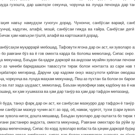
шуда гузошта, дар шаклҳои секунҷа, чорунҷа ва лунда печонда дар та
аҳия навъу намудҳои гуногун дорад. Чунончи, санбӯсаи варақӣ, сан
кунҷа), кадугин, алафӣ, мошӣ, санбӯсаи гижда ва ғайра. Санбӯсаи дегӣ
Бичак ҳам навъҳои гӯштӣ, алафӣ ва картошкагӣ дорад.
нбӯсаҳои муқаррарӣ мебошад. Тафовути ягона дар он аст, ки зуволаро а
 бо равғани бӯз ва ё гов омехта карда ба болояш мемоланд. Сипас онро 
а мекунанд. Баъдан ба қадри даркорӣ ва андозаи муайян зуволаи печон
аз ҷиниби баридаашон тавассути тирак болои нонтахта аз сари нав 
қабатиро мегиранд. Даруни ҳар кадоми онҳо маҳсулоти қаблан омода
ҷа, чоркунҷа ва лунда маҳкам мекунанд. Пеш аз пухтан ба болои он барои
до ва лат зада шудааст, мемоланд. Баъзан мувофиқи завқ кадбону ва ё н
ошанд, ки ҳам хушмазза ва ҳам дар танӯр ва ҳам дар тафдон мепазанд.
буда, танҳо фарқ дар он аст, ки санбусаи мазкурро дар тафдон ё танӯр
 санбӯсаи мазкур чунин аст: аз орд, об, намак, ҷурғот, тухм (сари зувол
ни зувола нигоҳ дошта мешавад. Баъдан зуволаро дар оштахта бо тирак 
вғани растаниро андохта, омехта мекунанд. Равғани омехтаро ба рӯйи з
ираш мепечонанд. Сипас бо корд зуволаро вобаста ба ҳаҷми даркорӣ бурид
двиётро аввал зирбонида, сипас дар болои хамирварақ гузошта, як гӯш