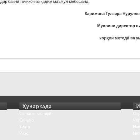
 дар байни тоҷикон аз қадим маъмул мебошанд.
Каримова Гулзира Нурулло
Муовини директор о
корҳои методӣ ва 
Ҳунаркада
И
Санъати тасвирӣ
Сад
Синамо
Чоп
Театр
На
Рақс
Инт