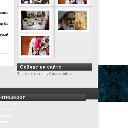
евна
ид ба
умумӣ
Сейчас на сайте
There are currently 0 users online.
нтишорот
о ва симо
хонаҳо
шрияҳо
ернет