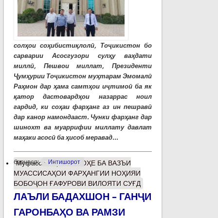
солҳои соҳибистиқлолӣ, Тоҷикистон бо
сарварии Асосгузори сулҳу ваҳдати
миллӣ, Пешвои миллат, Президенти
Ҷумҳурии Тоҷикистон муҳтарам Эмомалӣ
Раҳмон дар ҳама самтҳои иҷтимоӣ ба як
қатор дастовардҳои назаррас ноил
гардид, ки соҳаи фарҳанг аз ин пешравӣ
дар канор намондааст. Чунки фарҳанг дар
шинохт ва муаррифии миллату давлат
маҳаки асосӣ ба ҳисоб меравад...
барчасп:
Интишорот
Муфассалтар
о НИГОҲЕ БА ВАЗЪИ
МУАССИСАҲОИ ФАРҲАНГИИ НОҲИЯИ
БОБОҶОН ҒАФУРОВИ ВИЛОЯТИ СУҒД
ЛАЪЛИ БАДАХШОН – ГАНҶИ
ГАРОНБАҲО ВА РАМЗИ