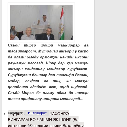
Саъдӣ Мирзо шоири маъниофар ва
тасвиргарост. Мутолиаи ашъори ӯ касро
ба олами умеду ормонҳои наҷиби инсонӣ
раҳнамун месозад. Шоир дар ҳар мавзӯъ
ашъори хонданиву мондагор сурудааст.
Сурудаҳояш бештар дар тавсифи Ватан,
модар, ваҳдат ва ишқ, ки мавзуи
ҷовидонаи адабиёт аст, эҷод шудаанд.
Саъдӣ Мирзо ба оламу одам бо нигоҳи
тозаи орифонаву шоирона менигарад...
барчасп:
Интишорот
Муфассалтар
о МАН ҶАҲОНРО
БИНГАРАМ БО ЧАШМИ ЯК ШОИР (Ба
ифтихори 63-солагии шоири Ватандӯсту