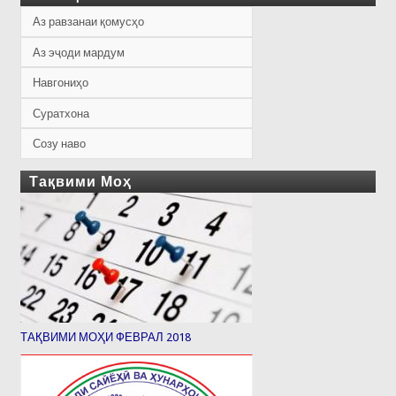
Аз равзанаи қомусҳо
Аз эҷоди мардум
Навгониҳо
Суратхона
Созу наво
Тақвими Моҳ
ТАҚВИМИ МОҲИ ФЕВРАЛ 2018