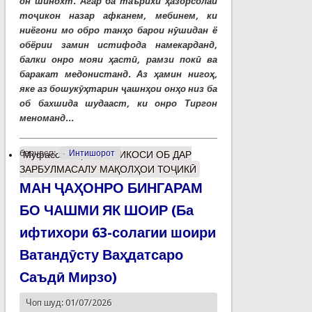
он шинохт. Агар ба таърихи ҳазорсолаи
тоҷикон назар афканем, мебинем, ки
ниёгони мо обро танҳо барои нӯшидан ё
обёрии замин истифода намекарданд,
балки онро мояи ҳастӣ, рамзи покӣ ва
баракат медонистанд. Аз ҳамин нигоҳ,
яке аз бошукӯҳтарин ҷашнҳои онҳо низ ба
об бахшида шудааст, ки онро Тиргон
меноманд...
барчасп:
Интишорот
Муфассалтар
о ИНЪИКОСИ ОБ ДАР
ЗАРБУЛМАСАЛУ МАҚОЛҲОИ ТОҶИКӢ
МАН ҶАҲОНРО БИНГАРАМ
БО ЧАШМИ ЯК ШОИР (Ба
ифтихори 63-солагии шоири
Ватандӯсту Ваҳдатсаро
Саъдӣ Мирзо)
Чоп шуд: 01/07/2026