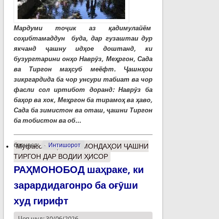
Мардуми тоҷик аз қадимулайём
соҳибтамаддун буда, дар гузаштаи дур
якчанд ҷашну идҳое доштанд, ки
бузургтарини онҳо Наврӯз, Меҳргон, Сада
ва Тиргон маҳсуб меёфт. Ҷашнҳои
зикргардида ба чор унсури табиат ва чор
фасли сол иртибот доранд: Наврӯз ба
баҳор ва хок, Меҳргон ба тирамоҳ ва ҳаво,
Сада ба зимистон ва оташ, ҷашни Тиргон
ба тобистон ва об...
барчасп:
Интишорот
Муфассалтар
о БОЗМОНДАҲОИ ҶАШНИ
ТИРГОН ДАР ВОДИИ ҲИСОР
РАҲМОНОБОД шаҳраке, ки
зарардидагонро ба оғӯши
худ гирифт
Чоп шуд: 30/06/2026