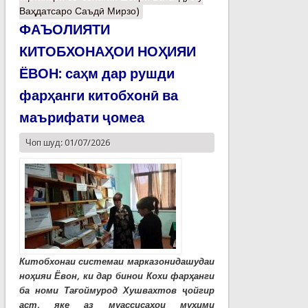
Ваҳдатсаро Саъдӣ Мирзо)
ФАЪОЛИЯТИ
КИТОБХОНАҲОИ НОҲИЯИ
ЁВОН: саҳм дар рушди
фарҳанги китобхонӣ ва
маърифати ҷомеа
Чоп шуд: 01/07/2026
Китобхонаи системаи марказонидашудаи
ноҳияи Ёвон, ки дар бинои Кохи фарҳанги
ба номи Тағоймурод Хушвахтов ҷойгир
аст, яке аз муассисаҳои муҳими