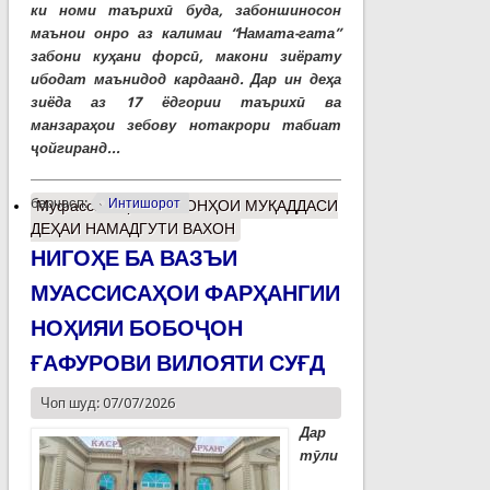
ки номи таърихӣ буда, забоншиносон
маънои онро аз калимаи “Намата-гата”
забони куҳани форсӣ, макони зиёрату
ибодат маънидод кардаанд. Дар ин деҳа
зиёда аз 17 ёдгории таърихӣ ва
манзараҳои зебову нотакрори табиат
ҷойгиранд...
барчасп:
Интишорот
Муфассалтар
о МАКОНҲОИ МУҚАДДАСИ
ДЕҲАИ НАМАДГУТИ ВАХОН
НИГОҲЕ БА ВАЗЪИ
МУАССИСАҲОИ ФАРҲАНГИИ
НОҲИЯИ БОБОҶОН
ҒАФУРОВИ ВИЛОЯТИ СУҒД
Чоп шуд: 07/07/2026
Дар
тӯли