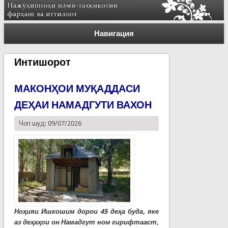
Навигация
Интишорот
МАКОНҲОИ МУҚАДДАСИ
ДЕҲАИ НАМАДГУТИ ВАХОН
Чоп шуд: 09/07/2026
Ноҳияи Ишкошим дорои 45 деҳа буда, яке
аз деҳаҳои он Намадгут ном гирифтааст,