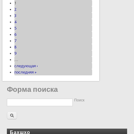
1
2
3
4
5
6
7
8
9
…
следующая ›
последняя »
Форма поиска
Поиск
Бахшҳо