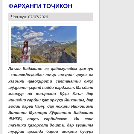
ФАРҲАНГИ ТОҶИКОН
Чоп шуд: 07/07/2026
Лаъли Бадахшон аз қадимулайём ҳамчун
зиннатдиҳандаи тоҷи шоҳони ҷаҳон ва
хазоини ҷавоҳироти салтанатии онҳо
шӯҳрати ҷаҳонӣ пайдо кардааст. Маъдани
машҳур ва таърихии Кӯҳи Лаъл дар
нишебии ғарбии қаторкӯҳи Ишкошим, дар
водии дарёи Панҷ, дар ноҳияи Ишкошими
Вилояти Мухтори Кӯҳистони Бадахшон
(ВМКБ) воқеъ гардидааст. Ин санг
таърихи ҳазорсола дошта, дар гузашта
туҳфаи арзанда барои шоҳони бузург