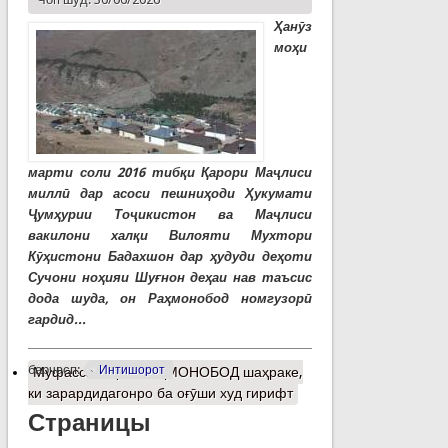
Ҳанӯз
моҳи
марти соли 2016 тибқи Қарори Маҷлиси
миллӣ дар асоси пешниҳоди Ҳукумати
Ҷумҳурии Тоҷикистон ва Маҷлиси
вакилони халқи Вилояти Мухтори
Кӯҳистони Бадахшон дар ҳудуди деҳоти
Сучони ноҳияи Шуғнон деҳаи нав таъсис
дода шуда, он Раҳмонобод номгузорӣ
гардид...
барчасп:
Интишорот
Муфассалтар
о РАҲМОНОБОД шаҳраке,
ки зарардидагонро ба оғӯши худ гирифт
Страницы