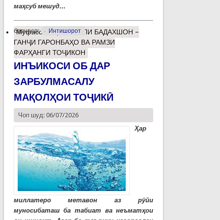
маҳсуб мешуд...
барчасп:
Интишорот
Муфассалтар
о ЛАЪЛИ БАДАХШОН –
ГАНҶИ ГАРОНБАҲО ВА РАМЗИ
ФАРҲАНГИ ТОҶИКОН
ИНЪИКОСИ ОБ ДАР
ЗАРБУЛМАСАЛУ
МАҚОЛҲОИ ТОҶИКӢ
Чоп шуд: 06/07/2026
Ҳар
миллатеро метавон аз рӯйи
муносибаташ ба табиат ва неъматҳои