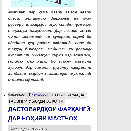
Адабиёт дар ҳама давру замон авзои
сиёсӣ, иҷтимоию фарҳангӣ ва рӯзу
рӯзгори табақаҳои мухталифи ҷомеаро
таҷассум намудааст. Дар назари аввал
чунин менамояд, ки ҳунарҳои сиркӣ ба
адабиёт ҳеҷ рабте надоранд, вале ба
таҳқиқ бингарем, мебинем, ки равнақу
густариши ҳунарҳои сиркӣ дар адабиёт,
ғолибан дар наср, бо шаклу мазмуни
гуногун дар заминаи рӯҳияву кайфияти
зиндагии мардуми замонҳои мухталиф
инъикос ёфтаанд.
барчасп:
Интишорот
Муфассалтар
о ҲУНАРҲОИ СИРКӢ ДАР
ТАСВИРИ УБАЙДИ ЗОКОНӢ
ДАСТОВАРДҲОИ ФАРҲАНГӢ
ДАР НОҲИЯИ МАСТЧОҲ
Чоп шуд: 21/04/2026