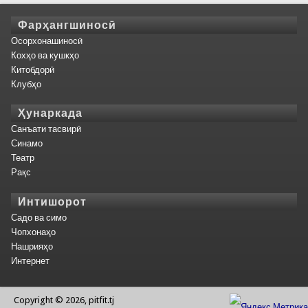
Фарҳангшиносӣ
Осорхонашиносӣ
Кохҳо ва кушкҳо
Китобдорӣ
Клубҳо
Ҳунаркада
Санъати тасвирӣ
Синамо
Театр
Рақс
Интишорот
Садо ва симо
Чопхонаҳо
Нашрияҳо
Интернет
Copyright © 2026, pitfit.tj