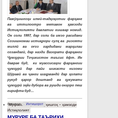
Пажӯҳишгоҳи илмӣ-тадқоқотии фарҳанг
ва иттилоотро метавон ҳамзоди
Истиқлолияти давлатии кишвар номид.
Он соли 1997, дар соли ба имзо расидани
Созишномаи истиқрори сулҳ ва ризояти
миллӣ ва оғоз гардидани марҳилаи
созандагӣ, дар назди Вазорати фарҳанги
Ҷумҳурии Тоҷикистон таъсис ёфт. Ин
даврае буд, ки муассисаҳои фарҳангии
ҷумҳурӣ дар пайи шикасти низоми
Шӯравӣ ва ҷанги шаҳрвандӣ дар ҳолати
рукуд қарор доштанд ва ҳукумати
ҷумҳурӣ эҳёи дубора ва рушди онҳоро пеш
гирифта буд...
барчасп:
Интишорот
Муфассалтар
о Пажуҳишгоҳ – ҳамзоди
Истиқлолият
МУРУРЕ БА ТАЪРИХИ