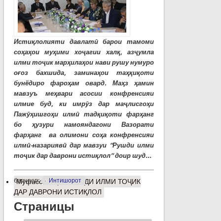
Истиқлолияти давлатӣ барои тамоми
соҳаҳои муҳими хоҷагии халқ, азҷумла
илми тоҷик марҳилаҳои нави рушу нумуро
оғоз бахшида, заминаҳои таҳқиқоти
бунёдиро фароҳам овард. Маҳз ҳамин
мавзуъ меҳвари асосии конфренсияи
илмие буд, ки имрӯз дар маҷлисгоҳи
Пажӯҳишгоҳи илмӣ тадқиқоти фарҳанг
бо ҳузури намояндагони Вазорати
фарҳанг ва олимони соҳа конфренсияи
илмӣ-назариявӣ дар мавзуи “Рушди илми
тоҷик дар даврони истиқлол” доир шуд...
барчасп:
Интишорот
Муфассалтар
о РУШДИ ИЛМИ ТОҶИК
ДАР ДАВРОНИ ИСТИҚЛОЛ
Страницы