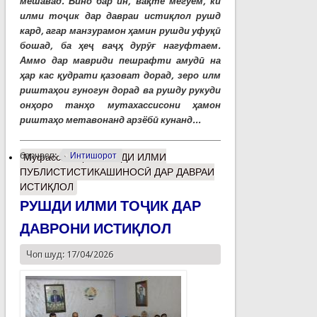
мешавад. Бино бар ин, вақте мегӯем, ки
илми тоҷик дар давраи истиқлол рушд
кард, агар манзурамон ҳамин рушди уфуқӣ
бошад, ба ҳеҷ ваҷҳ дурӯғ нагуфтаем.
Аммо дар мавриди пешрафти амудӣ на
ҳар кас қудрати қазоват дорад, зеро илм
риштаҳои гуногун дорад ва рушду рукуди
онҳоро танҳо мутахассисони ҳамон
риштаҳо метавонанд арзёбӣ кунанд...
барчасп:
Интишорот
Муфассалтар
о РУШДИ ИЛМИ
ПУБЛИСТИСТИКАШИНОСӢ ДАР ДАВРАИ
ИСТИҚЛОЛ
РУШДИ ИЛМИ ТОҶИК ДАР
ДАВРОНИ ИСТИҚЛОЛ
Чоп шуд: 17/04/2026