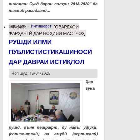
вилояти Суғд барои солҳои 2018-2020” ба
тасвиб расидаанд...
барчасп:
Интишорот
Муфассалтар
о ДАСТОВАРДҲОИ
ФАРҲАНГӢ ДАР НОҲИЯИ МАСТЧОҲ
РУШДИ ИЛМИ
ПУБЛИСТИСТИКАШИНОСӢ
ДАР ДАВРАИ ИСТИҚЛОЛ
Чоп шуд: 18/04/2026
Ҳар
гуна
рушд, яъне пешрафт, ду навъ: уфуқӣ,
(горизонталӣ) ва амудӣ (вертикалӣ)