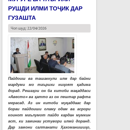
РУШДИ ИЛМИ ТОҶИК ДАР
ГУЗАШТА
Чоп шуд: 22/04/2026
Пайдоиш ва ташаккули илм дар байни
мардуми мо таърихи ниҳоят қадима
дорад. Решаҳои он ба китоби мақаддаси
«Авесто» ва ҳатто аз он пештар рафта
мерасад. Аз ин китоби муқаддаас дар
бораи пайдоиши оламу одам ва асрори
коинот маълумот пайдо кардан мумкин
аст, ки заминаи устувори илмӣ доранд.
Дар замони салтанати Ҳахоманишиҳо,