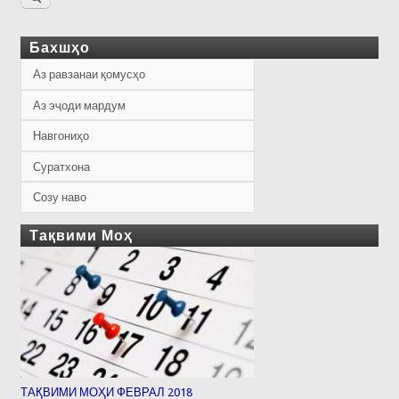
Бахшҳо
Аз равзанаи қомусҳо
Аз эҷоди мардум
Навгониҳо
Суратхона
Созу наво
Тақвими Моҳ
ТАҚВИМИ МОҲИ ФЕВРАЛ 2018