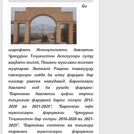
Бо
шарофати Истиқлолияти давлатии
Ҷумҳурии Тоҷикистон Асосгузори сулҳу
ваҳдати миллӣ, Пешвои муаззами миллат
муҳтарам Эмомалӣ Раҳмон таваҷҷуҳу
ғамхориҳои зиёде ба илму фарҳанг дар
кишвар равона намудаанд. Барномаҳои
давлатӣ оид ба рушди фарҳанг:
“Барномаи давлатии ҳифзи мероси
таърихию фарҳангӣ барои солҳои 2012-
2020 ва 2021-2025”, “Барномаи эҳёи
муассисаҳои фарҳангии Ҷумҳурии
Тоҷикистон дар солҳои 2016-2020 ва 2021-
2025”, “Барномаи сохтмон ва таъмиру
тармими муассисаҳои фарҳангии