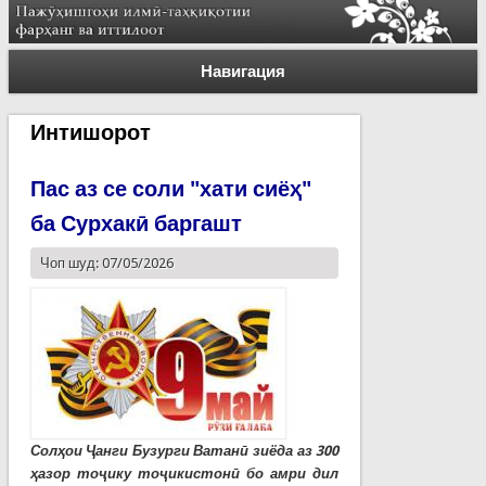
Навигация
Интишорот
Пас аз се соли "хати сиёҳ"
ба Сурхакӣ баргашт
Чоп шуд: 07/05/2026
Солҳои Ҷанги Бузурги Ватанӣ зиёда аз 300
ҳазор тоҷику тоҷикистонӣ бо амри дил