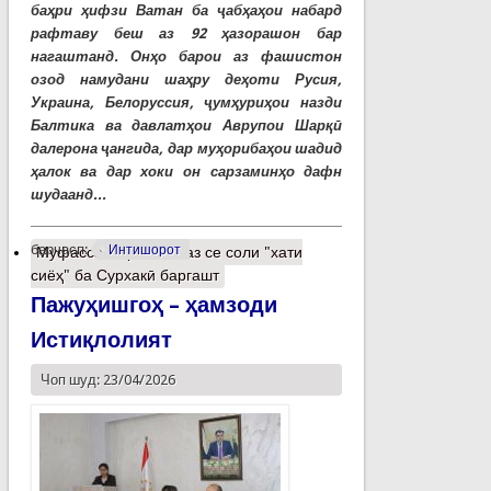
баҳри ҳифзи Ватан ба ҷабҳаҳои набард
рафтаву беш аз 92 ҳазорашон бар
нагаштанд. Онҳо барои аз фашистон
озод намудани шаҳру деҳоти Русия,
Украина, Белоруссия, ҷумҳуриҳои назди
Балтика ва давлатҳои Аврупои Шарқӣ
далерона ҷангида, дар муҳорибаҳои шадид
ҳалок ва дар хоки он сарзаминҳо дафн
шудаанд...
барчасп:
Интишорот
Муфассалтар
о Пас аз се соли "хати
сиёҳ" ба Сурхакӣ баргашт
Пажуҳишгоҳ – ҳамзоди
Истиқлолият
Чоп шуд: 23/04/2026