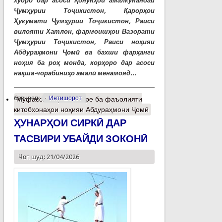
худро дар асоси Қонунҳои амалкунандаи
Ҷумҳурии Тоҷикистон, Қарорҳои
Ҳукумати Ҷумҳурии Тоҷикистон, Раиси
вилояти Хатлон, фармоишҳои Вазорати
Ҷумҳурии Тоҷикистон, Раиси ноҳияи
Абдураҳмони Ҷомӣ ва бахши фарҳанги
ноҳия ба роҳ монда, корҳоро дар асоси
нақша-чорабиниҳо амалӣ менамояд...
барчасп:
Интишорот
Муфассалтар
о Назаре ба фаъолияти
китобхонаҳои ноҳияи Абдураҳмони Ҷомӣ
ҲУНАРҲОИ СИРКӢ ДАР
ТАСВИРИ УБАЙДИ ЗОКОНӢ
Чоп шуд: 21/04/2026