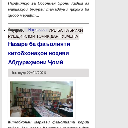
Парфиянҳо ва Сосониён Эрони Қадим аз
марказҳои бузурги тамаддуни ҷаҳонӣ ба
ҳисоб мерафт,..
барчасп:
Интишорот
Муфассалтар
о МУРУРЕ БА ТАЪРИХИ
РУШДИ ИЛМИ ТОҶИК ДАР ГУЗАШТА
Назаре ба фаъолияти
китобхонаҳои ноҳияи
Абдураҳмони Ҷомӣ
Чоп шуд: 22/04/2026
Китобхонаи марказӣ фаъолияти кории