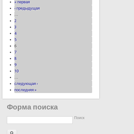
« первая
‹ предыдущая
…
2
3
4
5
6
7
8
9
10
…
следующая ›
последняя »
Форма поиска
Поиск