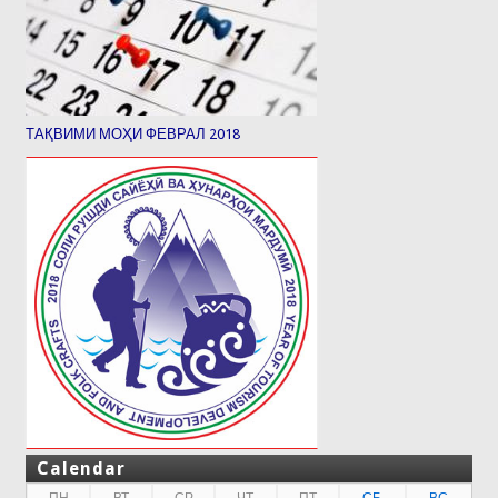
ТАҚВИМИ МОҲИ ФЕВРАЛ 2018
Calendar
ПН
ВТ
СР
ЧТ
ПТ
СБ
ВС