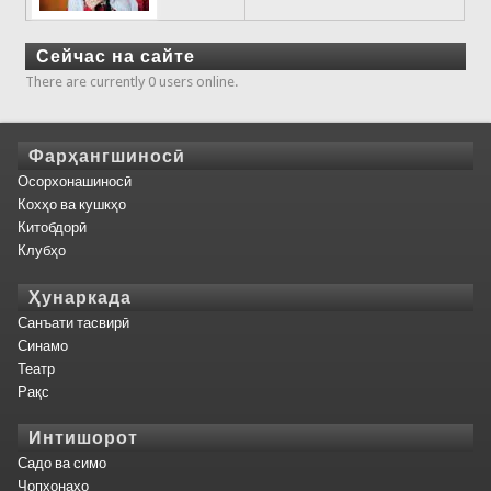
Сейчас на сайте
There are currently 0 users online.
Фарҳангшиносӣ
Осорхонашиносӣ
Кохҳо ва кушкҳо
Китобдорӣ
Клубҳо
Ҳунаркада
Санъати тасвирӣ
Синамо
Театр
Рақс
Интишорот
Садо ва симо
Чопхонаҳо