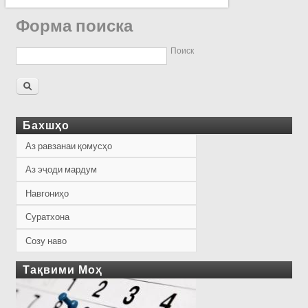
Форма поиска
Поиск
Бахшҳо
Аз равзанаи қомусҳо
Аз эҷоди мардум
Навгониҳо
Суратхона
Созу наво
Тақвими Моҳ