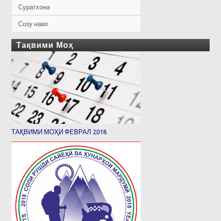
Суратхона
Созу наво
Тақвими Моҳ
ТАҚВИМИ МОҲИ ФЕВРАЛ 2018