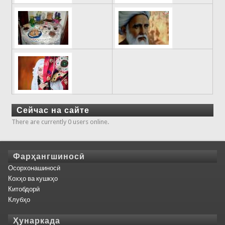
Сейчас на сайте
There are currently 0 users online.
Фарҳангшиносӣ
Осорхонашиносӣ
Кохҳо ва кушкҳо
Китобдорӣ
Клубҳо
Ҳунаркада