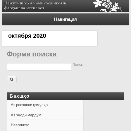
Навигация
октября 2020
Форма поиска
Поиск
Бахшҳо
Аз равзанаи қомусҳо
Аз эҷоди мардум
Навгониҳо