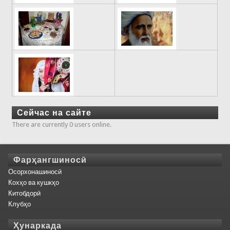
Сейчас на сайте
There are currently 0 users online.
Фарҳангшиносӣ
Осорхонашиносӣ
Кохҳо ва кушкҳо
Китобдорӣ
Клубҳо
Ҳунаркада