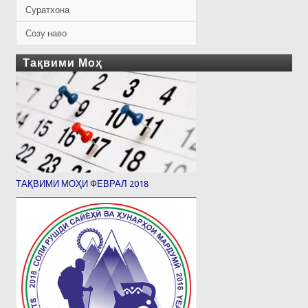
Суратхона
Созу наво
Тақвими Моҳ
ТАҚВИМИ МОҲИ ФЕВРАЛ 2018