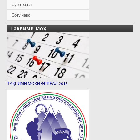
Суратхона
Созу наво
Тақвими Моҳ
ТАҚВИМИ МОҲИ ФЕВРАЛ 2018