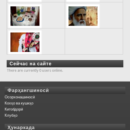
Сейчас на сайте
There are currently 0 users online.
Фарҳангшиносӣ
Осорхонашиносӣ
Кохҳо ва кушкҳо
Китобдорӣ
Клубҳо
Ҳунаркада