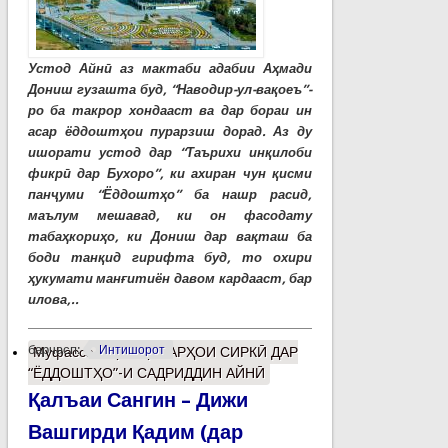
Устод Айнӣ аз мактаби адабии Аҳмади
Дониш гузашта буд, “Наводир-ул-вақоеъ”-
ро ба такрор хондааст ва дар бораи ин
асар ёддоштҳои пурарзиш дорад. Аз ду
ишорати устод дар “Таърихи инқилоби
фикрӣ дар Бухоро”, ки ахиран чун қисми
панҷуми “Ёддоштҳо” ба нашр расид,
маълум мешавад, ки он фасодату
табаҳкориҳо, ки Дониш дар вақташ ба
боди танқид гирифта буд, то охири
ҳукумати манғитиён давом кардааст, бар
илова,..
барчасп:
Интишорот
Муфассалтар
о ҲУНАРҲОИ СИРКӢ ДАР
“ЁДДОШТҲО”-И САДРИДДИН АЙНӢ
Қалъаи Сангин – Дижи
Вашгирди Қадим (дар