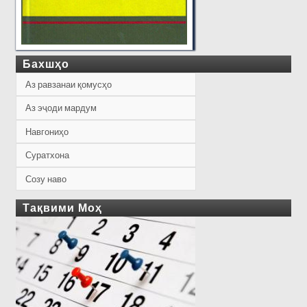
Бахшҳо
Аз равзанаи қомусҳо
Аз эҷоди мардум
Навгониҳо
Суратхона
Созу наво
Тақвими Моҳ