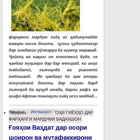
фарҳанги мардум гиёҳ аз қадимулайём
мавқеи хосса дошта, ҷузъи ҷудонопазир
дар зиндагии рўзмарра ба шумор меравад.
Ҷойгоҳ ва нақши он комплексӣ буда, се
ҷанбаи муҳимро дар бар мегирад, ки инҳо
табобатӣ, эътиқодӣ ва ривоятӣ
мебошанд. Ин ҷанбаҳо бо ҳам алоқаи
ногусатанӣ дошта, дар лаҳзаи дард
эътиқод ба вуҷуд омада, барои рафъ ва
шифо ёфтан тановули гиёҳ оғоз меёбад...
барчасп:
Интишорот
Муфассалтар
о ҶОЙГОҲИ ГИЁҲҲО ДАР
ФАРҲАНГИ МАРДУМИ БАДАХШОН
Ғояҳои Ваҳдат дар осори
шоирон ва мутафаккирони