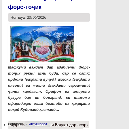
форс-тоҷик
Чоп шуд: 23/06/2026
Мафҳуми ваҳдат дар адабиёти форс-
тоҷик рукни аслӣ буда, дар се сатҳ:
ирфонӣ (ваҳдати вуҷуд), ахлоқӣ (ваҳдати
инсонӣ) ва миллӣ (ваҳдати сарзаминӣ)
ҷилва кардааст. Орифон ва шоирони
бузург бар ин боваранд, ки тамоми
офаридаҳои олам бозтоби як ҳақиқати
воҳид-Худованд ҳастанд...
барчасп:
Интишорот
Муфассалтар
о Ғояҳои Ваҳдат дар осори