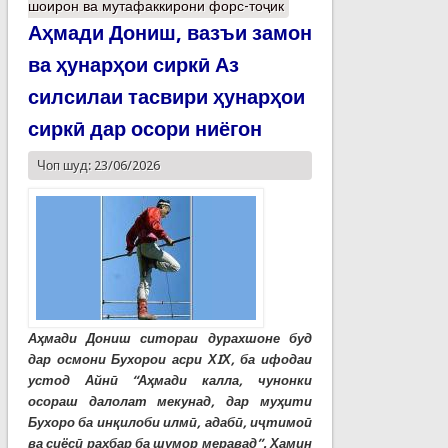
шоирон ва мутафаккирони форс-тоҷик
Аҳмади Дониш, вазъи замон
ва ҳунарҳои сиркӣ Аз
силсилаи тасвири ҳунарҳои
сиркӣ дар осори ниёгон
Чоп шуд: 23/06/2026
Аҳмади Дониш ситораи дурахшоне буд
дар осмони Бухорои асри ХIХ, ба ифодаи
устод Айнӣ “Аҳмади калла, чунонки
осораш далолат мекунад, дар муҳити
Бухоро ба инқилоби илмӣ, адабӣ, иҷтимоӣ
ва сиёсӣ раҳбар ба шумор меравад”. Ҳамин