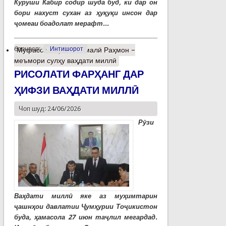
Куруши Кабир содир шуда буд, ки дар он
бори нахуст сухан аз ҳуқуқи инсон дар
ҷомеаи боадолат мерафт...
барчасп:
Интишорот
Муфассалтар
о Эмомалӣ Раҳмон –
меъмори сулҳу ваҳдати миллӣ
РИСОЛАТИ ФАРҲАНГ ДАР
ҲИФЗИ ВАҲДАТИ МИЛЛӢ
Чоп шуд: 24/06/2026
Рӯзи
Ваҳдати миллӣ яке аз муҳимтарин
ҷашнҳои давлатии Ҷумҳурии Тоҷикистон
буда, ҳамасола 27 июн таҷлил мегардад.