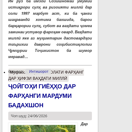
Ин рӯз ба имзои Созишномаи умумии
истиқрори сулҳ ва ризоияти миллӣ дар
соли 1997 марбут аст, ки ба ҷанги
шаҳрвандӣ хотима бахшида, барои
барқарории сулҳ, субот ва ваҳдати ҷомеа
заминаи устувор фароҳам овард. Ваҳдати
миллӣ яке аз муҳимтарин дастовардҳои
таърихии даврони соҳибистиқлолии
Ҷумҳурии Тоҷикистон ба шумор
меравад...
барчасп:
Интишорот
Муфассалтар
о РИСОЛАТИ ФАРҲАНГ
ДАР ҲИФЗИ ВАҲДАТИ МИЛЛӢ
ҶОЙГОҲИ ГИЁҲҲО ДАР
ФАРҲАНГИ МАРДУМИ
БАДАХШОН
Чоп шуд: 24/06/2026
Дар