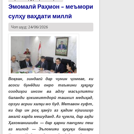
Эмомалӣ Раҳмон – меъмори
сулҳу ваҳдати миллӣ
Чоп шуд: 24/06/2026
Воқеан, зиндагӣ дар чунин ҷомеае, ки
асоси бунёдии онро таъмини ҳуқуқу
озодиҳои инсон ва адлу масъулияти
баланди ҳокимиятдорӣ ташкил медиҳад,
орзуи асрии халқи мо буд. Метавон гуфт,
ки дар ин роҳ ҳанӯз аз қадим кӯшишҳо
амалӣ карда мешуданд. Аз ҷумла, дар аҳди
Ҳахоманишиён — дар қарни панҷуми пеш
аз милод — Эъломияи ҳуқуқи башари