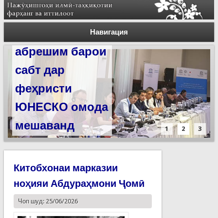
Силсилаи
ёдгориҳои роҳи
Навигация
абрешим барои
сабт дар
феҳристи
ЮНЕСКО омода
мешаванд
1
2
3
Китобхонаи марказии
ноҳияи Абдураҳмони Ҷомӣ
Чоп шуд: 25/06/2026