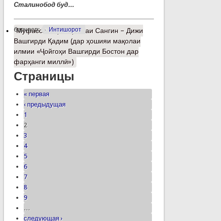
Сталинобод буд...
барчасп:
Интишорот
Муфассалтар
о Қалъаи Сангин – Дижи
Вашгирди Қадим (дар ҳошияи мақолаи
илмии «Ҷойгоҳи Вашгирди Бостон дар
фарҳанги миллӣ»)
Страницы
« первая
‹ предыдущая
1
2
3
4
5
6
7
8
9
…
следующая ›