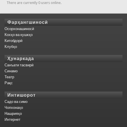
There are currently 0 users online.
Фарҳангшиносӣ
Осорхонашиносӣ
Кохҳо ва кушкҳо
Китобдорӣ
Клубҳо
Ҳунаркада
Санъати тасвирӣ
Синамо
Театр
Рақс
Интишорот
Садо ва симо
Чопхонаҳо
Нашрияҳо
Интернет