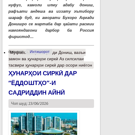
нуфуз, камоли илму адабу дониш,
рафъати андеша ва иззату эътибору
шараф буд, ки аморати Бухоро Аҳмади
Донишро се мартаба дар ҳайати расмии
намояндагони дарбор ба Россия
фиристод...
барчасп:
Интишорот
Муфассалтар
о Аҳмади Дониш, вазъи
замон ва ҳунарҳои сиркӣ Аз силсилаи
тасвири ҳунарҳои сиркӣ дар осори ниёгон
ҲУНАРҲОИ СИРКӢ ДАР
“ЁДДОШТҲО”-И
САДРИДДИН АЙНӢ
Чоп шуд: 23/06/2026