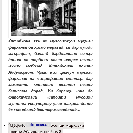
Китобхона яке аз муассисаҳои муҳими
фарҳангӣ ба ҳисоб меравад, ки дар рушди
маърифат, баланд бардоштани сатҳи
дониш ва тарбияи насли наврас нақши
муҳим мебозад. Китобхонаи ноҳияи
Абдураҳмони Ҷомӣ низ ҳамчун маркази
фарҳангӣ ва маърифатии минтақа дар
камолоти маънавии сокинон нақши
барҷаста дорад. Ин боргоҳи илм бо
фароҳамсозии шароити мусоиди
мутолиа устувориву унси шаҳрвандонро
ба китобхонӣ бештар мегардонад...
барчасп:
Интишорот
Муфассалтар
о Китобхонаи марказии
ноҳияи Абдураҳмони Ҷомӣ