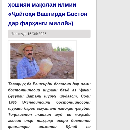
ҳошияи мақолаи илмии
«Ҷойгоҳи Вашгирди Бостон
дар фарҳанги миллӣ»)
Чоп шуд: 16/06/2026
Таваҷҷуҳ ба Вашгирди бостонӣ дар илми
бостоншиносии шуравӣ баъд аз Ҷанги
Бузурги Ватанӣ шуруъ шудааст. Соли
1946 Экспедитсияи бостоншиносони
шуравӣ барои омӯхтани навоҳии ҷанубии
Тоҷикистон ташкил шуд, ки мақсади
асосии онҳо таҳқиқи осори бостонии
қисматҳои шимолии Кӯлоб ва