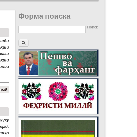
Форма поиска
Поиск
рушди
ақши
кази
ақши
олиа
Ҷомӣ
қуқу
ҳад,
шишҳо