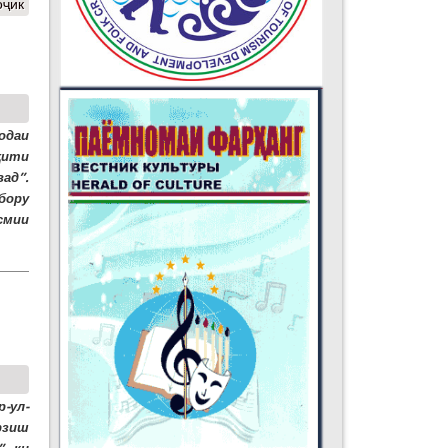
оҷик
одаи
ҳити
вад”.
бору
смии
-ул-
рзиш