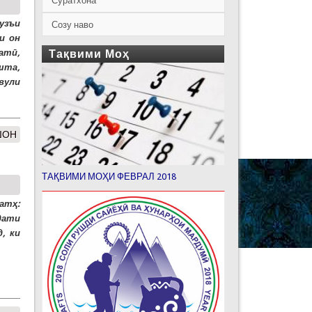
Суратхона
узъи
Созу наво
и он
атӣ,
Тақвими Моҳ
шта,
вули
ШОН
ТАҚВИМИ МОҲИ ФЕВРАЛ 2018
атҳ:
дати
, ки