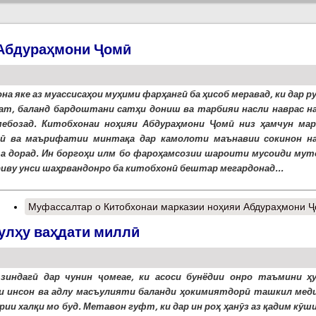
 Абдураҳмони Ҷомӣ
на яке аз муассисаҳои муҳими фарҳангӣ ба ҳисоб меравад, ки дар 
т, баланд бардоштани сатҳи дониш ва тарбияи насли наврас н
ебозад. Китобхонаи ноҳияи Абдураҳмони Ҷомӣ низ ҳамчун мар
гӣ ва маърифатии минтақа дар камолоти маънавии сокинон н
а дорад. Ин боргоҳи илм бо фароҳамсозии шароити мусоиди мут
иву унси шаҳрвандонро ба китобхонӣ бештар мегардонад...
Муфассалтар
о Китобхонаи марказии ноҳияи Абдураҳмони 
улҳу ваҳдати миллӣ
 зиндагӣ дар чунин ҷомеае, ки асоси бунёдии онро таъмини ҳу
и инсон ва адлу масъулияти баланди ҳокимиятдорӣ ташкил меди
срии халқи мо буд. Метавон гуфт, ки дар ин роҳ ҳанӯз аз қадим кӯ