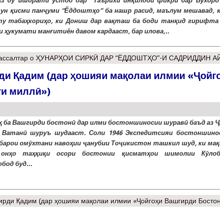
Аз ду ишорати устод дар “Таърихи инқилоби фикрӣ дар Бухоро”
чун қисми панҷуми “Ёддоштҳо” ба нашр расид, маълум мешавад, к
у табаҳкориҳо, ки Дониш дар вақташ ба боди танқид гирифта 
и ҳукумати манғитиён давом кардааст, бар илова,..
ссалтар
о ҲУНАРҲОИ СИРКӢ ДАР “ЁДДОШТҲО”-И САДРИДДИН А
ди Қадим (дар ҳошияи мақолаи илмии «Ҷойг
ги миллӣ»)
ҳ ба Вашгирди бостонӣ дар илми бостоншиносии шуравӣ баъд аз Ҷ
 Ватанӣ шуруъ шудааст. Соли 1946 Экспедитсияи бостоншино
барои омӯхтани навоҳии ҷанубии Тоҷикистон ташкил шуд, ки мақ
 онҳо таҳқиқи осори бостонии қисматҳои шимолии Кӯло
бод буд...
ирди Қадим (дар ҳошияи мақолаи илмии «Ҷойгоҳи Вашгирди Босто