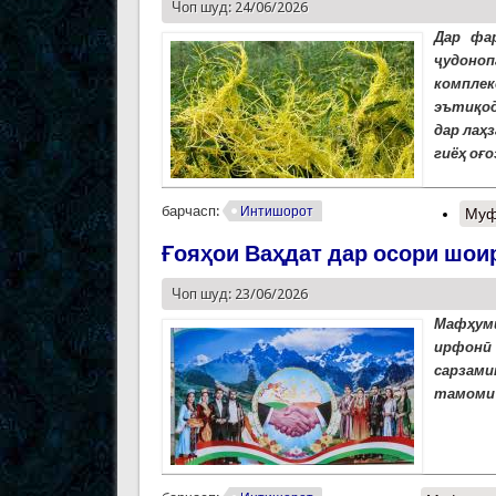
Чоп шуд: 24/06/2026
Дар фа
ҷудоноп
комплек
эътиқод
дар лаҳ
гиёҳ оғо
барчасп:
Интишорот
Муф
Ғояҳои Ваҳдат дар осори шои
Чоп шуд: 23/06/2026
Мафҳуми
ирфонӣ
сарзами
тамоми 