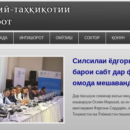
АДА
ИНТИШОРОТ
ОМӮЗИШ
СОХТОР
ҚОНУН
Силсилаи ёдгор
барои сабт дар
омода мешаван
Дар бахшҳои семинар вазъи омо
кишварҳои Осиёи Марказӣ, аз он
минтақавии Фарғона-Сирдарё», к
Тоҷикистон ва Ўзбекистон пешн