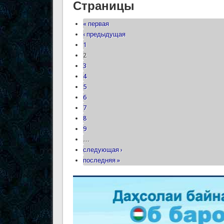
Страницы
« первая
‹ предыдущая
1
2
3
4
5
6
7
8
9
…
следующая ›
последняя »