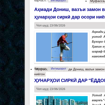
барчасп:
Интишорот
Муфасса
Аҳмади Дониш, вазъи замон в
ҳунарҳои сиркӣ дар осори ниё
Чоп шуд: 23/06/2026
Аҳмади 
устод А
Бухоро 
Ҳамин н
шараф б
намоянд
барчасп:
Интишорот
Муфассалтар
о Аҳмади Дониш, вазъи замон 
ниёгон
ҲУНАРҲОИ СИРКӢ ДАР “ЁДД
Чоп шуд: 23/06/2026
Устод А
вақоеъ”