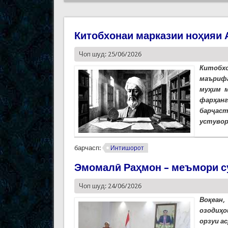
Китобхонаи марказии ноҳияи
Чоп шуд: 25/06/2026
Китобхо
маърифа
муҳим м
фарҳан
барҷаст
устувор
барчасп:
Интишорот
Эмомалӣ Раҳмон – меъмори с
Чоп шуд: 24/06/2026
Воқеан,
озодиҳо
орзуи а