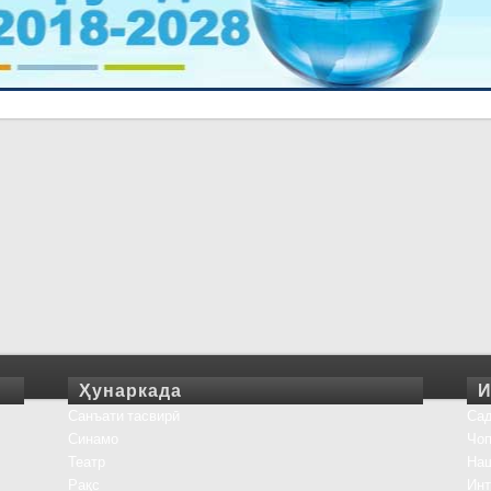
Ҳунаркада
И
Санъати тасвирӣ
Сад
Синамо
Чоп
Театр
На
Рақс
Инт