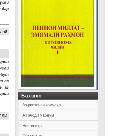
ҷуми
 дар
иллӣ
урии
мзои
рбут
от ва
е аз
урии
Бахшҳо
Аз равзанаи қомусҳо
Аз эҷоди мардум
ЛЛӢ
Навгониҳо