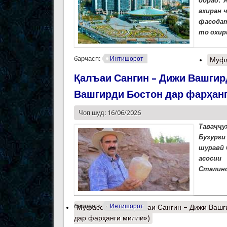
дорад. 
ахиран 
фасодат
то охир
барчасп:
Интишорот
Муфа
Қалъаи Сангин – Дижи Вашгир
Вашгирди Бостон дар фарҳан
Чоп шуд: 16/06/2026
Таваҷҷу
Бузурги
шуравӣ 
асосии
Сталино
барчасп:
Интишорот
Муфассалтар
о Қалъаи Сангин – Дижи Вашг
дар фарҳанги миллӣ»)