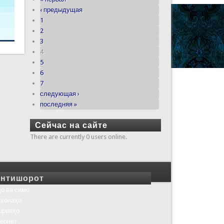
‹ предыдущая
1
2
3
4
5
6
7
следующая ›
последняя »
Сейчас на сайте
There are currently 0 users online.
нтишорот
о ва симо
хонаҳо
шрияҳо
ернет