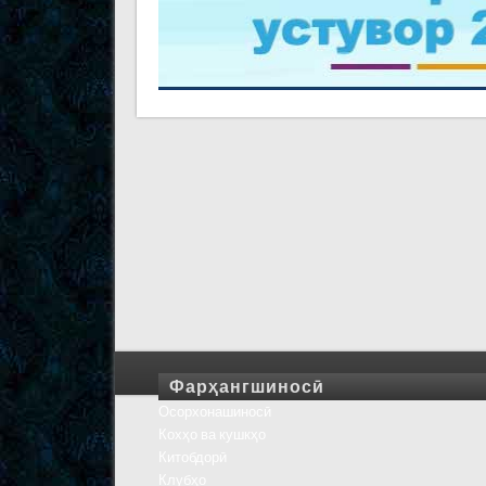
Фарҳангшиносӣ
Осорхонашиносӣ
Кохҳо ва кушкҳо
Китобдорӣ
Клубҳо