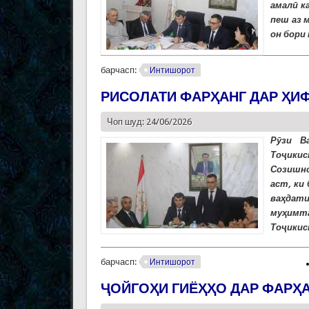
амалӣ к
пеш аз 
он бори
барчасп:
Интишорот
РИСОЛАТИ ФАРҲАНГ ДАР ҲИ
Чоп шуд: 24/06/2026
Рӯзи В
Тоҷики
Созишно
аст, ки
ваҳдат
муҳимт
Тоҷикис
барчасп:
Интишорот
ҶОЙГОҲИ ГИЁҲҲО ДАР ФАРҲ