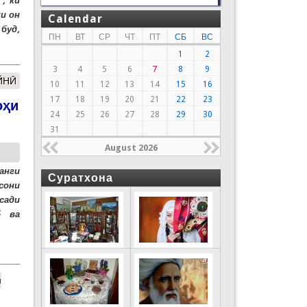
, ки
и он
Calendar
буд,
ПН
ВТ
СР
ЧТ
ПТ
СБ
ВС
1
2
3
4
5
6
7
8
9
ЙНӢ
10
11
12
13
14
15
16
17
18
19
20
21
22
23
оҳи
24
25
26
27
28
29
30
31
August 2026
анги
Суратхона
сони
сади
б ва
н