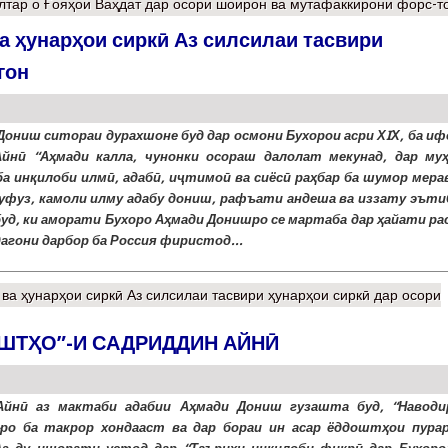
лтар
о Ғояҳои Ваҳдат дар осори шоирон ва мутафаккирони форс-т
а ҳунарҳои сиркӣ Аз силсилаи тасвири
гон
Дониш ситораи дурахшоне буд дар осмони Бухорои асри ХIХ, ба иф
йнӣ “Аҳмади калла, чунонки осораш далолат мекунад, дар му
ба инқилоби илмӣ, адабӣ, иҷтимоӣ ва сиёсӣ раҳбар ба шумор мера
уфуз, камоли илму адабу дониш, рафъати андеша ва иззату эъти
уд, ки аморати Бухоро Аҳмади Донишро се мартаба дар ҳайати ра
агони дарбор ба Россия фиристод...
ва ҳунарҳои сиркӣ Аз силсилаи тасвири ҳунарҳои сиркӣ дар осори
ОШТҲО”-И САДРИДДИН АЙНӢ
йнӣ аз мактаби адабии Аҳмади Дониш гузашта буд, “Наводир
-ро ба такрор хондааст ва дар бораи ин асар ёддоштҳои пура