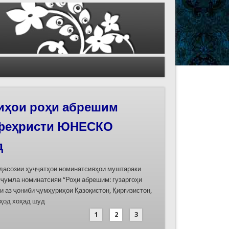
иҳои роҳи абрешим
 феҳристи ЮНЕСКО
д
дасозии ҳуҷҷатҳои номинатсияҳои муштараки
 ҷумла номинатсияи “Роҳи абрешим: гузаргоҳи
и аз ҷониби ҷумҳуриҳои Қазоқистон, Қирғизистон,
иҳод хоҳад шуд
1
2
3