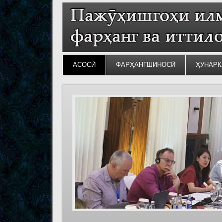
АСОСӢ
ФАРҲАНГШИНОСӢ
ҲУНАРК