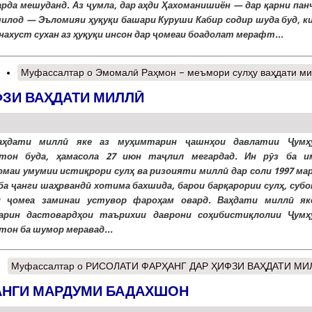
арда мешуданд. Аз ҷумла, дар аҳди Ҳахоманишиён — дар қарни пан
милод — Эъломияи ҳуқуқи башари Куруши Кабир содир шуда буд, ки
 нахуст сухан аз ҳуқуқи инсон дар ҷомеаи боадолат мерафт...
Муфассалтар
о Эмомалӣ Раҳмон – меъмори сулҳу ваҳдати м
ФЗИ ВАҲДАТИ МИЛЛӢ
аҳдати миллӣ яке аз муҳимтарин ҷашнҳои давлатии Ҷумҳ
стон буда, ҳамасола 27 июн таҷлил мегардад. Ин рӯз ба и
маи умумии истиқрори сулҳ ва ризоияти миллӣ дар соли 1997 ма
 ба ҷанги шаҳрвандӣ хотима бахшида, барои барқарории сулҳ, суб
и ҷомеа заминаи устувор фароҳам овард. Ваҳдати миллӣ як
арин дастовардҳои таърихии даврони соҳибистиқлолии Ҷумҳ
тон ба шумор меравад...
Муфассалтар
о РИСОЛАТИ ФАРҲАНГ ДАР ҲИФЗИ ВАҲДАТИ МИ
АНГИ МАРДУМИ БАДАХШОН