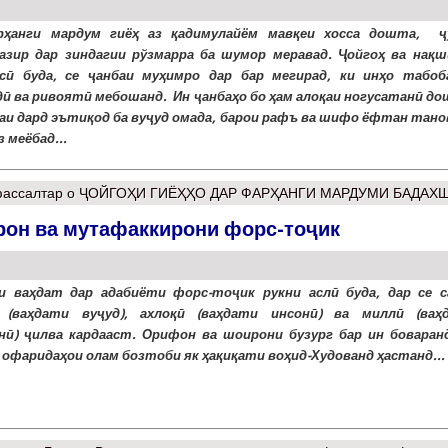
рҳанги мардум гиёҳ аз қадимулайём мавқеи хосса дошта, ҷ
азир дар зиндагии рўзмарра ба шумор меравад. Ҷойгоҳ ва нақш
сӣ буда, се ҷанбаи муҳимро дар бар мегирад, ки инҳо табоб
ӣ ва ривоятӣ мебошанд. Ин ҷанбаҳо бо ҳам алоқаи ногусатанӣ до
заи дард эътиқод ба вуҷуд омада, барои рафъ ва шифо ёфтан тано
з меёбад...
ассалтар
о ҶОЙГОҲИ ГИЁҲҲО ДАР ФАРҲАНГИ МАРДУМИ БАДАХ
рон ва мутафаккирони форс-тоҷик
 ваҳдат дар адабиёти форс-тоҷик рукни аслӣ буда, дар се с
 (ваҳдати вуҷуд), ахлоқӣ (ваҳдати инсонӣ) ва миллӣ (ваҳ
нӣ) ҷилва кардааст. Орифон ва шоирони бузург бар ин боваранд
офаридаҳои олам бозтоби як ҳақиқати воҳид-Худованд ҳастанд...