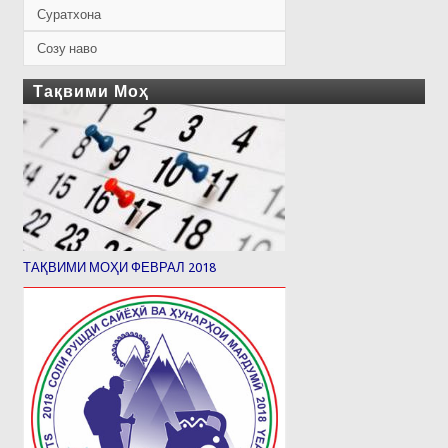
Суратхона
Созу наво
Тақвими Моҳ
ТАҚВИМИ МОҲИ ФЕВРАЛ 2018