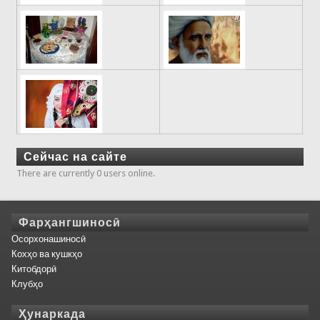
Сейчас на сайте
There are currently 0 users online.
Фарҳангшиносӣ
Осорхонашиносӣ
Кохҳо ва кушкҳо
Китобдорӣ
Клубҳо
Ҳунаркада