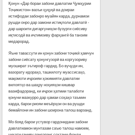
Қонун «Дар бораи забони давлатии Ҷумҳурии
Тоҷикистон» вазъи ҳуқуқӣ ва доираи
истифодаи забонро муайян карда, дурнамои
рушди онро дар замони истиқлоли давлатӣ -
дар шароити дигаргуниҳои бузурги сиёсиву
иқтисодӣ ва иҷтимоиву фарҳангӣ ба танзим
медарорад.
Яъне тавассути ин қонун забони тоҷикӣ ҳамчун
забони сиёсату қонунгузорӣ ва коргузориву
муошират эътироф гардид. Бо вуҷуди ин,
вазорату идораҳо, ташкилоту муассисаҳо,
мақомоти иҷроияи ҳокимияти давлатии
вилоятҳо ва шаҳру ноҳияҳои кишвар
вазифадоранд, ки иҷрои ҳатмии талаботи
қонуни мазкурро дар ҳамаи соҳаҳо таъмин
карда, барои риояи меъёрҳои он ва рушди
бемайлони ин забони шоирона талош варзанд.
Мо бояд барои устувор гардонидани забони
давлатиамон мунтазам саъю талош намоем,
ҷиҳати ғаниву рангоранг сохтани фонди