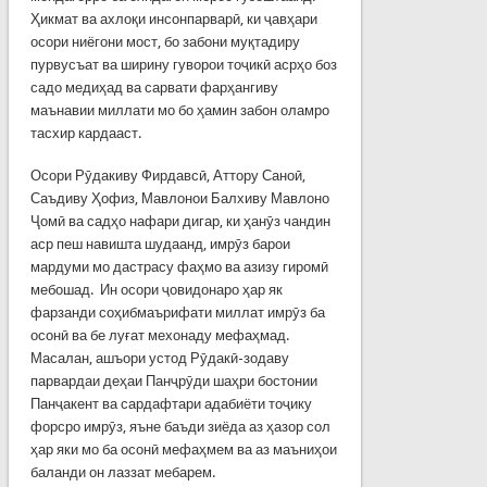
Ҳикмат ва ахлоқи инсонпарварӣ, ки ҷавҳари
осори ниёгони мост, бо забони муқтадиру
пурвусъат ва ширину гуворои тоҷикӣ асрҳо боз
садо медиҳад ва сарвати фарҳангиву
маънавии миллати мо бо ҳамин забон оламро
тасхир кардааст.
Осори Рӯдакиву Фирдавсӣ, Аттору Саноӣ,
Саъдиву Ҳофиз, Мавлонои Балхиву Мавлоно
Ҷомӣ ва садҳо нафари дигар, ки ҳанӯз чандин
аср пеш навишта шудаанд, имрӯз барои
мардуми мо дастрасу фаҳмо ва азизу гиромӣ
мебошад. Ин осори ҷовидонаро ҳар як
фарзанди соҳибмаърифати миллат имрӯз ба
осонӣ ва бе луғат мехонаду мефаҳмад.
Масалан, ашъори устод Рӯдакӣ-зодаву
парвардаи деҳаи Панҷрӯди шаҳри бостонии
Панҷакент ва сардафтари адабиёти тоҷику
форсро имрӯз, яъне баъди зиёда аз ҳазор сол
ҳар яки мо ба осонӣ мефаҳмем ва аз маъниҳои
баланди он лаззат мебарем.