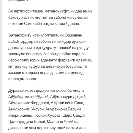
Бо ифтихори тамом метавон гуфт, ки дар амри
бақову ҳастии миллат ва забони мо сулолаи
некноми Сомониён нақши калидӣ дорад.
Ватанхоҳиву истиқлолталабии Сомониён
сабаб гардид, ки забони тоҷикӣ дар рӯзгори
давлатдории онҳо қудрату тавоноӣ ва рушду
такомули беназиру бесобиқа пайдо кард ва
барои поягузории адабиёту фарҳанги оламгир,
ки таъсиру нуфуз ва анъанаҳои бузургаш то
замони мо идома доранд, заминаи мусоид
фароҳам овард.
Дурахши истеъдодҳои нотакрор, ба мисли
Абӯабдуллоҳи Рӯдакӣ, Абӯмансури Дақиқӣ,
Абулқосими Фирдавсӣ, Абӯалӣ ибни Сино,
Абулқосими Унсурӣ, Абӯрайҳони Берунӣ,
Умари Хайём, Носири Хусрав, Шайх Саъдӣ,
Ҷалолуддини Балхӣ, Мавлоно Ҷомӣ ва
дигарон, ки ҳам дар шеъру адаб ва ҳам дар