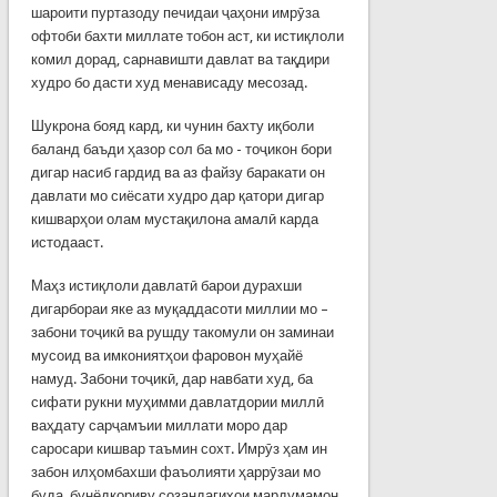
шароити пуртазоду печидаи ҷаҳони имрӯза
офтоби бахти миллате тобон аст, ки истиқлоли
комил дорад, сарнавишти давлат ва тақдири
худро бо дасти худ менависаду месозад.
Шукрона бояд кард, ки чунин бахту иқболи
баланд баъди ҳазор сол ба мо - тоҷикон бори
дигар насиб гардид ва аз файзу баракати он
давлати мо сиёсати худро дар қатори дигар
кишварҳои олам мустақилона амалӣ карда
истодааст.
Маҳз истиқлоли давлатӣ барои дурахши
дигарбораи яке аз муқаддасоти миллии мо –
забони тоҷикӣ ва рушду такомули он заминаи
мусоид ва имкониятҳои фаровон муҳайё
намуд. Забони тоҷикӣ, дар навбати худ, ба
сифати рукни муҳимми давлатдории миллӣ
ваҳдату сарҷамъии миллати моро дар
саросари кишвар таъмин сохт. Имрӯз ҳам ин
забон илҳомбахши фаъолияти ҳаррӯзаи мо
буда, бунёдкориву созандагиҳои мардумамон