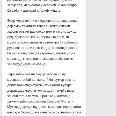
зарур аст, ки рисолаву асарҳои илмии худро
ба забони давлатӣ таълиф кунанд.
Фикр мекунам, ки ин иқдоми ватанпарварона
дар амри тақвияту тавсеаи имкониятҳои
забони тоҷикӣ дар соҳаи илм муассир хоҳад
буд. Ҳамзамон бо ин, барои шахсоне, ки
муассисаҳои таълимӣ ва илмиро ба забонҳои
русӣ ва англисӣ хатм карда, рисолаҳояшонро
ба ин забонҳо омода кардаанд, иҷозат дода
мешавад, ки корҳои илмиашонро бо ҳамин
забонҳо дифоъ намоянд.
Зеро забонҳои зикршуда забони илму
муоширати байналмилалӣ ба шумор рафта,
донистани онҳо аҳаммияти бағоят бузург
дорад. Дар ҷаҳони мутамаддин имрӯз шаш
забони фаъоли муоширати байналхалқӣ
ҳамчун забонҳои расмии Созмони Милали
Муттаҳид қабул шудааст, ки мо низ бояд насли
ҷавонро барои донистани онҳо раҳнамоӣ созем