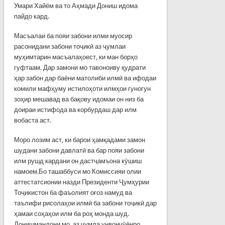
Умари Хайём ва то Аҳмади Дониш идома
пайдо кард.
Масъалаи ба пояи забони илми муосир
расонидани забони тоҷикӣ аз ҷумлаи
муҳимтарин масъалаҳоест, ки ман борҳо
гуфтаам. Дар замони мо тавоноиву қудрати
ҳар забон дар баёни матолиби илмӣ ва ифодаи
комили мафҳуму истилоҳоти илмҳои гуногун
зоҳир мешавад ва бақову идомаи он низ ба
доираи истифода ва корбурдаш дар илм
вобаста аст.
Моро лозим аст, ки барои ҳамқадами замон
шудани забони давлатӣ ва бар пояи забони
илм рушд кардани он дастҷамъона кӯшиш
намоем.Бо ташаббуси мо Комиссияи олии
аттестатсионии назди Президенти Ҷумҳурии
Тоҷикистон ба фаъолият оғоз намуд ва
таълифи рисолаҳои илмӣ ба забони тоҷикӣ дар
ҳамаи соҳаҳои илм ба роҳ монда шуд.
Донишмандони мо, аз ҷумла унвонҷӯёнро