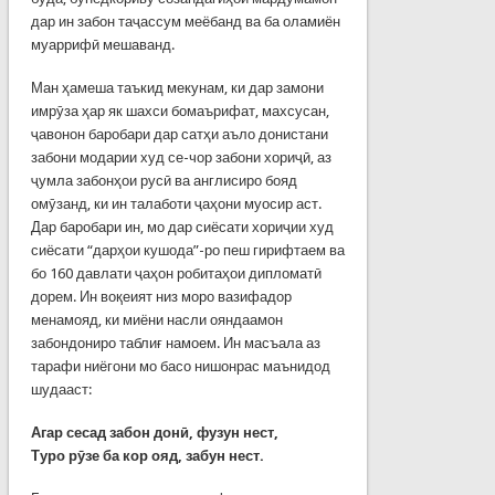
дар ин забон таҷассум меёбанд ва ба оламиён
муаррифӣ мешаванд.
Ман ҳамеша таъкид мекунам, ки дар замони
имрӯза ҳар як шахси бомаърифат, махсусан,
ҷавонон баробари дар сатҳи аъло донистани
забони модарии худ се-чор забони хориҷӣ, аз
ҷумла забонҳои русӣ ва англисиро бояд
омӯзанд, ки ин талаботи ҷаҳони муосир аст.
Дар баробари ин, мо дар сиёсати хориҷии худ
сиёсати “дарҳои кушода”-ро пеш гирифтаем ва
бо 160 давлати ҷаҳон робитаҳои дипломатӣ
дорем. Ин воқеият низ моро вазифадор
менамояд, ки миёни насли ояндаамон
забондониро таблиғ намоем. Ин масъала аз
тарафи ниёгони мо басо нишонрас маънидод
шудааст:
Агар сесад забон донӣ, фузун нест,
Туро рӯзе ба кор ояд, забун нест.