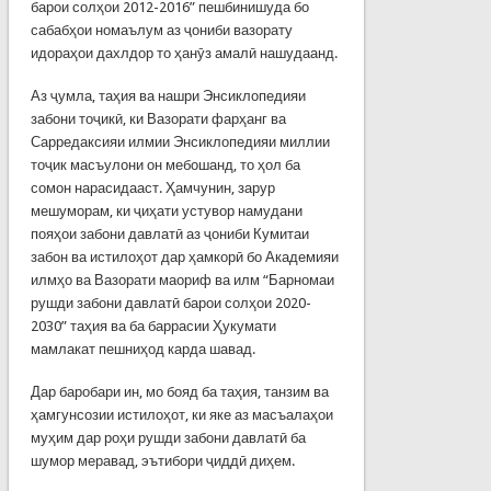
барои солҳои 2012-2016” пешбинишуда бо
сабабҳои номаълум аз ҷониби вазорату
идораҳои дахлдор то ҳанӯз амалӣ нашудаанд.
Аз ҷумла, таҳия ва нашри Энсиклопедияи
забони тоҷикӣ, ки Вазорати фарҳанг ва
Сарредаксияи илмии Энсиклопедияи миллии
тоҷик масъулони он мебошанд, то ҳол ба
сомон нарасидааст. Ҳамчунин, зарур
мешуморам, ки ҷиҳати устувор намудани
пояҳои забони давлатӣ аз ҷониби Кумитаи
забон ва истилоҳот дар ҳамкорӣ бо Академияи
илмҳо ва Вазорати маориф ва илм “Барномаи
рушди забони давлатӣ барои солҳои 2020-
2030” таҳия ва ба баррасии Ҳукумати
мамлакат пешниҳод карда шавад.
Дар баробари ин, мо бояд ба таҳия, танзим ва
ҳамгунсозии истилоҳот, ки яке аз масъалаҳои
муҳим дар роҳи рушди забони давлатӣ ба
шумор меравад, эътибори ҷиддӣ диҳем.