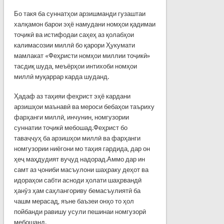
Бо такя ба суннатҳои арзишманди гузаштаи
халқамон барои эҳё намудани номҳои қадимаи
тоҷикӣ ва истифодаи саҳеҳ аз қолабҳои
калимасозии миллӣ бо қарори Ҳукумати
мамлакат «Феҳристи номҳои миллии тоҷикӣ»
тасдиқ шуда, меъёрҳои интихоби номҳои
миллӣ муқаррар карда шуданд.
Ҳадаф аз таҳияи феҳрист эҳё кардани
арзишҳои маънавӣ ва мероси бебаҳои таъриху
фарҳанги миллӣ, инчунин, номгузории
суннатии тоҷикӣ мебошад.Феҳрист бо
таваҷҷуҳ ба арзишҳои миллӣ ва фарҳанги
номгузории ниёгони мо таҳия гардида, дар он
ҳеҷ маҳдудият вуҷуд надорад.Аммо дар ин
самт аз ҷониби масъулони шаҳраку деҳот ва
идораҳои сабти асноди ҳолати шаҳрвандӣ
ҳанӯз ҳам саҳлангориву бемасъулиятӣ ба
чашм мерасад, яъне баъзеи онҳо то ҳол
пойбанди равишу усули пешинаи номгузорӣ
мебошанд.