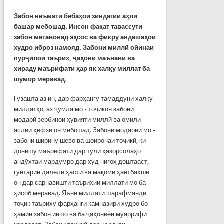
Забон неъмати бебаҳои зиндагии аҳли
башар мебошад. Инсон фақат тавассути
забон метавонад эҳсос ва фикру андешаҳои
худро иброз намояд.
Забони миллӣ ойинаи
пурҷилои таърих, ҷаҳони маънавӣ ва
хираду маърифати ҳар як халқу миллат ба
шумор меравад.
Гузашта аз ин, дар фарҳангу тамаддуни халқу
миллатҳо, аз ҷумла мо - тоҷикон забони
модарӣ зербинои ҳувияти миллӣ ва омили
аслии ҳифзи он мебошад. Забони модарии мо -
забони ширину шево ва шоиронаи тоҷикӣ, ки
донишу маърифати дар тӯли ҳазорсолаҳо
андӯхтаи мардумро дар худ нигоҳ доштааст,
гӯётарин далели ҳастӣ ва мақоми ҳаётбахши
он дар сарнавишти таърихии миллати мо ба
ҳисоб меравад. Яъне миллати шарафманди
тоҷик таъриху фарҳанги камназири худро бо
ҳамин забон иншо ва ба ҷаҳониён муаррифӣ