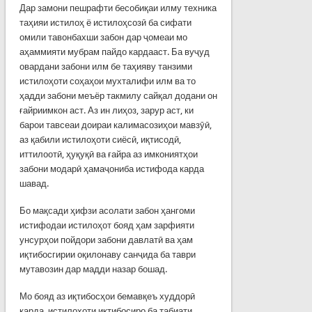
Дар замони пешрафти бесобиқаи илму техника
таҳияи истилоҳ ё истилоҳсозӣ ба сифати
омили тавонбахши забон дар ҷомеаи мо
аҳаммияти мубрам пайдо кардааст. Ба вуҷуд
овардани забони илм бе таҳияву танзими
истилоҳоти соҳаҳои мухталифи илм ва то
ҳадди забони меъёр такмилу сайқал додани он
ғайриимкон аст. Аз ин лиҳоз, зарур аст, ки
барои тавсеаи доираи калимасозиҳои мавзӯӣ,
аз қабили истилоҳоти сиёсӣ, иқтисодӣ,
иттилоотӣ, ҳуқуқӣ ва ғайра аз имкониятҳои
забони модарӣ ҳамаҷониба истифода карда
шавад.
Бо мақсади ҳифзи асолати забон ҳангоми
истифодаи истилоҳот бояд ҳам зарфияти
унсурҳои пойдори забони давлатӣ ва ҳам
иқтибосгирии оқилонаву санҷида ба таври
мутавозин дар мадди назар бошад.
Мо бояд аз иқтибосҳои бемавқеъ худдорӣ
карда, истилоҳоти иқтибосиро ба табиати