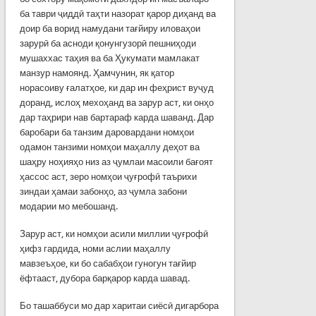
ба таври ҷиддӣ таҳти назорат қарор диҳанд ва
доир ба ворид намудани тағйиру иловаҳои
зарурӣ ба асноди қонунгузорӣ пешниҳоди
мушаххас таҳия ва ба Ҳукумати мамлакат
манзур намоянд. Ҳамчунин, як қатор
норасоиву ғалатҳое, ки дар ин феҳрист вуҷуд
доранд, ислоҳ мехоҳанд ва зарур аст, ки онҳо
дар таҳрири нав бартараф карда шаванд. Дар
баробари ба танзим даровардани номҳои
одамон танзими номҳои маҳаллу деҳот ва
шаҳру ноҳияҳо низ аз ҷумлаи масоили бағоят
ҳассос аст, зеро номҳои ҷуғрофӣ таърихи
зиндаи ҳамаи забонҳо, аз ҷумла забони
модарии мо мебошанд.
Зарур аст, ки номҳои асили миллии ҷуғрофӣ
ҳифз гардида, номи аслии маҳаллу
мавзеъҳое, ки бо сабабҳои гуногун тағйир
ёфтааст, дубора барқарор карда шавад.
Бо ташаббуси мо дар харитаи сиёсӣ дигарбора