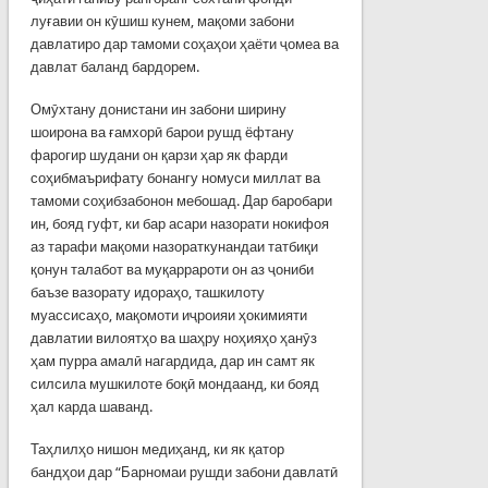
луғавии он кӯшиш кунем, мақоми забони
давлатиро дар тамоми соҳаҳои ҳаёти ҷомеа ва
давлат баланд бардорем.
Омӯхтану донистани ин забони ширину
шоирона ва ғамхорӣ барои рушд ёфтану
фарогир шудани он қарзи ҳар як фарди
соҳибмаърифату бонангу номуси миллат ва
тамоми соҳибзабонон мебошад. Дар баробари
ин, бояд гуфт, ки бар асари назорати нокифоя
аз тарафи мақоми назораткунандаи татбиқи
қонун талабот ва муқаррароти он аз ҷониби
баъзе вазорату идораҳо, ташкилоту
муассисаҳо, мақомоти иҷроияи ҳокимияти
давлатии вилоятҳо ва шаҳру ноҳияҳо ҳанӯз
ҳам пурра амалӣ нагардида, дар ин самт як
силсила мушкилоте боқӣ мондаанд, ки бояд
ҳал карда шаванд.
Таҳлилҳо нишон медиҳанд, ки як қатор
бандҳои дар “Барномаи рушди забони давлатӣ