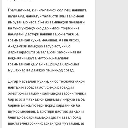
Грамматикае, ки чил-панҷоҳ сол пеш навишта
шуда буд, ҷавобгӯи талаботи илм ва ҷомеаи
имрӯзаи мо нест. Яке аз заминаҳои печидагӣ
ва гуногунфаҳмиҳо дар имлои тоҷикӣ низ
набудани дастури навини забон ё такя ба
грамматикаи куҳна мебошад. Аз ин лиҳоз,
Академияи илмҳоро зарур аст, ки бо
дарназардошти ба талаботи замони нав ва
воқеияти имрӯза мутобиқ намудани
грамматикаи қаблан нашршуда барномаи
мушаххас ва дақиқро пешниҳод созад.
Дигар масъалаи муҳим, ки бо технологияҳои
навтарин вобаста аст, феҳристбандии
электронии тамоми калимаҳои забони тоҷикӣ
бар асоси маъхазҳои қадимаву имрӯза ва ба
барномаи компютерӣ ворид кардани он ба
шумор меравад. Ба хотири дастрасии ҳарчи
бештар ба сарчашмаҳои дасти аввал бояд
шакли электронии фарҳангҳои муътамад, аз