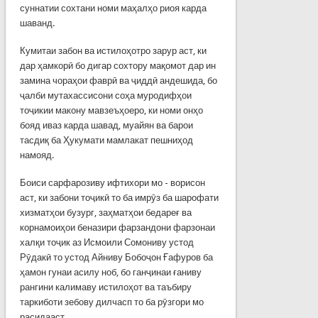
суннатии сохтани номи маҳалҳо риоя карда
шаванд.
Кумитаи забон ва истилоҳотро зарур аст, ки
дар ҳамкорӣ бо дигар сохтору мақомот дар ин
замина чораҳои фаврӣ ва ҷиддӣ андешида, бо
ҷалби мутахассисони соҳа муродифҳои
тоҷикии макону мавзеъҳоеро, ки номи онҳо
бояд иваз карда шавад, муайян ва барои
тасдиқ ба Ҳукумати мамлакат пешниҳод
намояд.
Боиси сарфарозиву ифтихори мо - ворисон
аст, ки забони тоҷикӣ то ба имрӯз ба шарофати
хизматҳои бузург, заҳматҳои бедареғ ва
корнамоиҳои беназири фарзандони фарзонаи
халқи тоҷик аз Исмоили Сомониву устод
Рӯдакӣ то устод Айниву Бобоҷон Ғафуров ба
ҳамон гунаи асилу ноб, бо ганҷинаи ғаниву
рангини калимаву истилоҳот ва таъбиру
таркиботи зебову дилчасп то ба рӯзгори мо
расидааст.