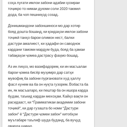
соҳа луғати имлои забони адабии ҳозираи
тоҷикро то нимаи дуюми соли 2020 такмил
дода, ба чоп пешниҳод созад.
Донишмандони забоншиноси мо дар хотир
бояд дошта бошанд, ки қоидаҳои имлои забони
тоҷикӣ танҳо барои олимон нест, балки
дастури амалиест, ки ҳадафи он саводнок
кардани тамоми мардум буда, бояд ба ҳамаи
табақаҳои ҷомеа дастрасу фаҳмо бошад.
Аз ин лиҳоз, мо вазифадорем, ки ин масъалаи
барои ҷомеа бисёр муҳимро дар сатҳи
мувофиқ ба забони пурғановати худ ҳаллу
фасл кунем ва ба он нуқта гузорем. Вобаста ба
ин, як масъаларо, ки пештар ба он ишора карда
будам, таъкид кардан мехоҳам. Кайҳо вақти он
расидааст, ки “Грамматикаи академии забони
тоҷикӣ”, ки дар гузашта бо номи “Дастури
забон” ё “Дастури ҷомеи забон” китобҳои
муътабаре таълиф шуда буданд, ба вуҷуд
оварда шавад.