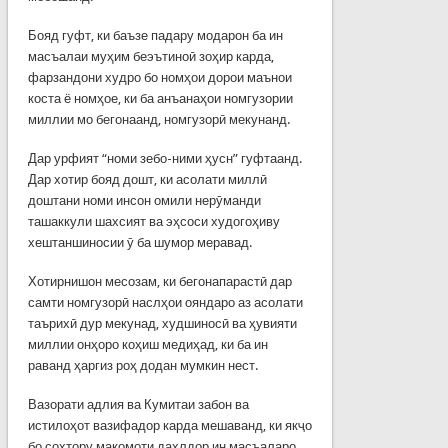
Бояд гуфт, ки баъзе падару модарон ба ин
масъалаи муҳим беэътиноӣ зоҳир карда,
фарзандони худро бо номҳои дорои маънои
коста ё номҳое, ки ба анъанаҳои номгузории
миллии мо бегонаанд, номгузорӣ мекунанд.
Дар урфият “номи зебо-ними ҳусн” гуфтаанд.
Дар хотир бояд дошт, ки асолати миллӣ
доштани номи инсон омили нерӯманди
ташаккули шахсият ва эҳсоси худогоҳиву
хештаншиносии ӯ ба шумор меравад.
Хотирнишон месозам, ки бегонапарастӣ дар
самти номгузорӣ наслҳои ояндаро аз асолати
таърихӣ дур мекунад, худшиносӣ ва ҳувияти
миллии онҳоро коҳиш медиҳад, ки ба ин
раванд ҳаргиз роҳ додан мумкин нест.
Вазорати адлия ва Кумитаи забон ва
истилоҳот вазифадор карда мешаванд, ки якҷо
бо сохтору мақомоти дахлдор ин масъаларо