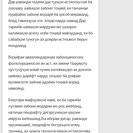
Дар раванди таҳияи дастурҳои истилоҳсозӣ ба
лаҳҷаву шеваҳои забони тоҷикӣ, ки ганҷинаи
пурфайзи забони модарӣ ба ҳисоб мераванд,
бояд таваҷҷуҳи хос зоҳир карда шавад.Дар
таркиби шеваҳои мардуми мо ҳазорон
калимаҳои асилу ноби тоҷикӣ мавҷуданд, ки бо
сабабҳои гуногун аз доираи истеъмол берун
мондаанд.
Вазифаи аввалиндараҷаи забоншиносону
фолклоршиносон ин аст, ки зимни таҳқиқоту
ҷустуҷӯҳои илмӣ чунин калимаҳоро аз дохили
шеваҳо дарёфт карда, онҳоро ба доираи
муомилоти забони адабии тоҷикӣ ворид
намоянд.
Бештари мафҳумҳои наве, ки ба таркиби
луғавии забони модарии мо роҳ меёбанд,
натиҷаи пешрафту дигаргуниҳои ҷаҳони
имрӯза мебошанд.Ба ибораи дигар, раванди
ҷаҳонишавӣ, пешрафти босуръати илму
техника, аз ҷумла технологияҳои иттилоотиву