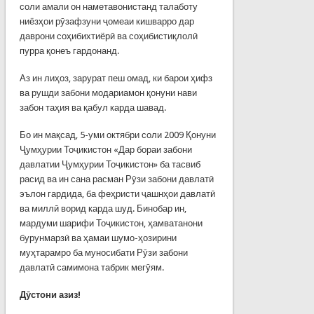
соли амали он наметавонистанд талаботу
ниёзҳои рӯзафзуни ҷомеаи кишварро дар
даврони соҳибихтиёрӣ ва соҳибистиқлолӣ
пурра қонеъ гардонанд.
Аз ин лиҳоз, зарурат пеш омад, ки барои ҳифз
ва рушди забони модариамон қонуни нави
забон таҳия ва қабул карда шавад.
Бо ин мақсад, 5-уми октябри соли 2009 Қонуни
Ҷумҳурии Тоҷикистон «Дар бораи забони
давлатии Ҷумҳурии Тоҷикистон» ба тасвиб
расид ва ин сана расман Рӯзи забони давлатӣ
эълон гардида, ба феҳристи ҷашнҳои давлатӣ
ва миллӣ ворид карда шуд. Бинобар ин,
мардуми шарифи Тоҷикистон, ҳамватанони
бурунмарзӣ ва ҳамаи шумо-ҳозирини
муҳтарамро ба муносибати Рӯзи забони
давлатӣ самимона табрик мегӯям.
Дӯстони азиз!