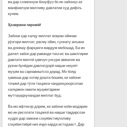
ва дар созмонҳои бонуфуз бо ин забонҳо аз
манфиатҳои милливу давлатии худ дифоъ
кунем.
Ҳозирини гиромӣ!
Забони ҳар халқу миллат воқеан ойинаи
рӯзгори миллат, расму ойин, суннату анъана
ва донишу фарҳанги мардум мебошад. Ба ин
далел забон дар раванди таъсис ва шаклгирии
давлати миллӣ ҳамчун унсури аввалин ва
рукни бунёдии давлатдорӣ нақши ниҳоят
муҳим ва сарнавиштсоз дорад. Мо бояд
ҳамеша дар хотир дошта бошем, ки забони
тоҷикӣ дар тӯли таърихи чандинҳазорсолаи
халқамон омили муҳимтарини
муттаҳидкунандаи миллат буд.
Ва мо ифтихор дорем, ки забони ноби модарии
мо ин рисолати таърихӣ ва нақши тақдирсози
худро дар замони соҳибистиқлоливу
соҳибихтиёрӣ низ иҷро карда истодааст. Дар