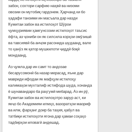
забон, сохтори сарфию наҳвӣ ва низоми
овозии он мутобиқ гардонем. Ҳарчанд ки бо
ҳадафи танзими ин масъала дар назди
Кумитаи забон ва истилоҳот Шӯрои
ҷумҳуриявии ҳамгунсозии истилоҳот таъсис
ёфта, аз ҷониби он як силсила корҳои омӯзишӣ
ва тавсиявӣ ба анҷом расонида шудаанд, вале
то ҳанӯз як қатор мушкилоти ҷиддӣ боқӣ
мондаанд.
Аз ҷумла дар ин самт то андозае
бесарусомонӣ ба назар мерасад, яъне дар
мавриди ифодаи як мафҳум истилоҳу
калимаҳои мухталиф истифода шуда, хонанда
ё шунавандаро ба раҳгумӣ мебарад. Аз ин рӯ,
Кумитаи забон ва истилоҳотро зарур аст, ки
якҷо бо Академияи илмҳо, вазоратҳои маориф
ва илм, фарҳанг доир ба таҳия, қабул ва
татбиқи истилоҳоти ягона дар ҳамаи соҳаҳо
тадбирҳои иловагӣ андешад.