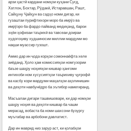
арзи ҳастӣ кардани номҳои куҳани Суғд,
Хатлон
,
Бохтар, Рӯдакӣ, Истаравшан, Рашт,
Сайҳуну Ҷайҳун ва садҳо номи дигар, ки
гузаштаи пурифтихори моро ба имрӯз ва
имрӯзро ба фардо пайванд медиҳанд, барои
эҳёи ҳофизаи таърихӣ ва тавсеаи доираи
худогоҳиву худшиносии миллии мардуми мо
нақши муассир гузошт.
Аммо дар ин ҷода корҳои сомоннаёфта хеле
зиёданд. Ҳоло ҳам комиссияҳои номгузории
баъзе шаҳру ноҳияҳои кишвар ҳангоми
интихоби ном хусусиятҳои таърихиву ҷуғрофӣ
ва касбу кори мардуми маҳалҳои аҳолинишин
ва деҳоти навбунёдро ба эътибор намегиранд.
Масъалаи дигари ташвишоваре, ки дар номҳои
шаҳру ноҳия ва деҳоти кишвар ба чашм
мерасад, вобаста ба номи шахсони бузургу
муътабар ва арбобони давлатист.
Дар ин маврид низ зарур аст, ки қолабҳои