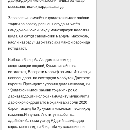
дар қоидаҳои имлои забони тоҷикӣ ба назар
мерасанд, ислоҳ карда шаванд.
Зеро вазъи номуайяни қоидаҳои имлои забони
тоҷикӣ ва возеҳу равшан набудани бисёр
бандҳои он боиси баҳсу мунозираҳои нолозим
шуда, ба сатҳи саводнокии мардум, махсусан,
насли наврасу ҷавон таъсири манфӣ расонида
истодааст.
Вобаста ба ин, ба Академияи илмҳо,
академияҳои соҳавӣ, Кумитаи забон ва
истилоҳот, Вазорати маориф ва илм, Иттифоқи
нависандагон ва сохторҳои марбутаи Дастгоҳи
иҷроияи Президент супориш дода мешавад, ки
“Қоидаҳои имлои забони тоҷикӣ” - ро бо
дарназардошти ислоҳи камбудиву мушкилоти
дар онҳо ҷойдошта то моҳи январи соли 2020
барои тасдиқ ба Ҳукумати мамлакат пешниҳод
намоянд.Инчунин, Институти забон ва
адабиёти ба номи устод Рӯдакӣ вазифадор
карда мешавад, ки бо ҷалби мутахассисони