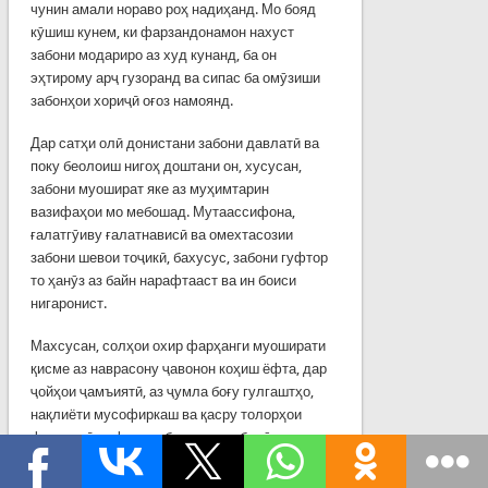
чунин амали нораво роҳ надиҳанд. Мо бояд
кӯшиш кунем, ки фарзандонамон нахуст
забони модариро аз худ кунанд, ба он
эҳтирому арҷ гузоранд ва сипас ба омӯзиши
забонҳои хориҷӣ оғоз намоянд.
Дар сатҳи олӣ донистани забони давлатӣ ва
поку беолоиш нигоҳ доштани он, хусусан,
забони муошират яке аз муҳимтарин
вазифаҳои мо мебошад. Мутаассифона,
ғалатгӯиву ғалатнависӣ ва омехтасозии
забони шевои тоҷикӣ, бахусус, забони гуфтор
то ҳанӯз аз байн нарафтааст ва ин боиси
нигаронист.
Махсусан, солҳои охир фарҳанги муоширати
қисме аз наврасону ҷавонон коҳиш ёфта, дар
ҷойҳои ҷамъиятӣ, аз ҷумла боғу гулгаштҳо,
нақлиёти мусофиркаш ва қасру толорҳои
фарҳангӣ алфози қабеҳу дағал ба гӯш
мерасад, ки ин амали нораво аз доираи
фарҳанг ва расму ойини мо берун мебошад.