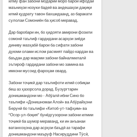
илму фан забони модарии моро барои ифодаи
маъниҳои нозуки бадеӣ ва андешаҳои дақиқи
илмӣ қудрату тавон бахшидаанд, аз баракати
сулолаи Сомониён ба ҳисоб меравад.
Дар баробари ин, бо ҳидояти амирони фозили
сомонӣ таълиф гардидани асарҳои зиёди
диниву мазҳабӣ барои ба сифати забони
дуюми олами ислом расмият пайдо кардан ва
баъдан дар мақоми забони байналмилалӣ
эътироф гардидани забони мо замина ва
имкони мусоид фароҳам овард.
Забони тоҷикӣ дар таълифоти илмӣ собиқаи
беш аз ҳазорсола дорад. Бузургтарин
донишмандони мо - Абӯалӣ ибни Сино бо
таълифи «Донишномаи Алоӣ» ва Абӯрайҳони
Берунӣ бо таълифи «Китоб-ут-тафҳим» ва
“Осор-ул-боқия” бунёдгузорони забони илмии
тоҷикӣ ба шумор мераванд, ки ин анъанаи
ватанхоҳона дар асрҳои баъдӣ аз тарафи
донишмандони маъруф Насируддини Тӯсӣ,