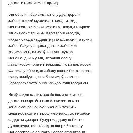
давлати миллиамон гардид.
Бинобар ин, ба ҳамватанону дӯстдорони
забони тоҷикӣ муроҷиат карда, таъкид
менамоям, ки барои омӯзишу таҳқиқи таърихи
забонамон ҳарчи бештар талош намуда,
ҷиҳати омода кардани мутахассисони таърихи
забон, бахусус, донандагони забонҳои
қадимаамон, ки имрӯз ангуштшумор
мебошанд, инчунин, шевашиносону
хатшиносон чораҷӯӣ намоянд, то ки дар асоси
калимаву ибораҳои зебову шевои бостониамон
нуқсу камбудиҳои забони имрӯзаамонро
бартараф сохта, онро боз ҳам ғанӣ гардонем.
Имрӯз аҳли олам моро бо номи «тоҷикон»,
давлатамонро бо номи «Тоҷикистон» ва
забонамонро бо номи «забони тоҷикӣ»
мешиносанду эътироф мекунанд. Бо ин забон
садҳо ва ҳазорон бузургмардону нобиғагон
дурри сухан суфтаанд ва осори безаволу
мондагорро ба ояндагон мерос гузоштаанд.