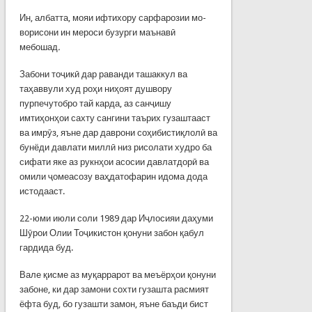
Ин, албатта, мояи ифтихору сарфарозии мо-
ворисони ин мероси бузурги маънавӣ
мебошад
.
Забони тоҷикӣ дар раванди ташаккул ва
таҳаввули худ роҳи ниҳоят душвору
пурпечутобро тай карда, аз санҷишу
имтиҳонҳои сахту сангини таърих гузаштааст
ва имрӯз, яъне дар даврони соҳибистиқлолӣ ва
бунёди давлати миллӣ низ рисолати худро ба
сифати яке аз рукнҳои асосии давлатдорӣ ва
омили ҷомеасозу ваҳдатофарин идома дода
истодааст.
22-юми июли соли 1989 дар Иҷлосияи даҳуми
Шӯрои Олии Тоҷикистон қонуни забон қабул
гардида буд.
Вале қисме аз муқаррарот ва меъёрҳои қонуни
забоне, ки дар замони сохти гузашта расмият
ёфта буд, бо гузашти замон, яъне баъди бист