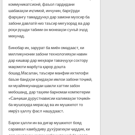
коммуникатсионӣ, фаъол гардидани
шабакаҳои иҷтимоӣ, инчунин, бархӯрди
фарҳангу тамаддунҳо дар замони муосир ба
забони давлатӣ низ таъсир мегузорад ва дар
роҳи рушди табиии он монеаҳои сунъӣ эҷод
мекунад.
Бинобар ин, зарурат ба миён омадааст, ки
милликунонии забони технологияҳои навин
дар кишвар дар меҳвари таваҷҷуҳи сохтору
мақомоти марбута қарор дошта
бошад.Масалан, таъсири манфии ихтилофи
баъзе бандҳои қоидаҳои имлои забони тоҷикӣ,
ки муайянкунандаи шакли хаттии забон
мебошанд, дар таҳияи барномаи компютерии
«Санҷиши дурустнависии калимаҳои тоҷикӣ»
ба мушоҳида мерасад ва ин мушкилот то
имрӯз ҳаллу фасл нашудааст.
Барои ҳалли ин ва дигар мушкилот бояд
сараввал камбудиву духӯрагиҳои ҷиддие, ки