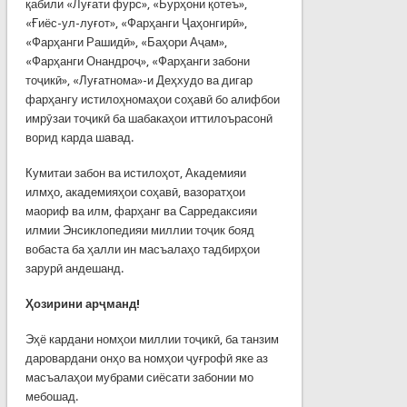
қабили «Луғати фурс», «Бурҳони қотеъ»,
«Ғиёс-ул-луғот», «Фарҳанги Ҷаҳонгирӣ»,
«Фарҳанги Рашидӣ», «Баҳори Аҷам»,
«Фарҳанги Онандроҷ», «Фарҳанги забони
тоҷикӣ», «Луғатнома»-и Деҳхудо ва дигар
фарҳангу истилоҳномаҳои соҳавӣ бо алифбои
имрӯзаи тоҷикӣ ба шабакаҳои иттилоърасонӣ
ворид карда шавад.
Кумитаи забон ва истилоҳот, Академияи
илмҳо, академияҳои соҳавӣ, вазоратҳои
маориф ва илм, фарҳанг ва Сарредаксияи
илмии Энсиклопедияи миллии тоҷик бояд
вобаста ба ҳалли ин масъалаҳо тадбирҳои
зарурӣ андешанд.
Ҳозирини арҷманд!
Эҳё кардани номҳои миллии тоҷикӣ, ба танзим
даровардани онҳо ва номҳои ҷуғрофӣ яке аз
масъалаҳои мубрами сиёсати забонии мо
мебошад.