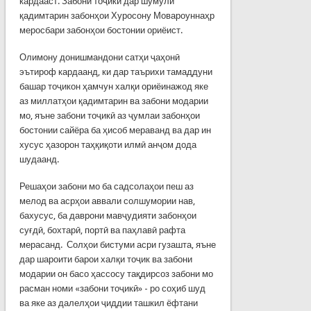
кардааст. Забони тоҷикӣ дар шумули
қадимтарин забонҳои Хуросону Мовароуннаҳр
меросбари забонҳои бостонии ориёист.
Олимону донишмандони сатҳи ҷаҳонӣ
эътироф кардаанд, ки дар таърихи тамаддуни
башар тоҷикон ҳамчун халқи ориёинажод яке
аз миллатҳои қадимтарин ва забони модарии
мо, яъне забони тоҷикӣ аз ҷумлаи забонҳои
бостонии сайёра ба ҳисоб мераванд ва дар ин
хусус ҳазорон таҳқиқоти илмӣ анҷом дода
шудаанд.
Решаҳои забони мо ба садсолаҳои пеш аз
мелод ва асрҳои аввали солшумории нав,
бахусус, ба даврони мавҷудияти забонҳои
суғдӣ, бохтарӣ, портӣ ва паҳлавӣ рафта
мерасанд. Солҳои бистуми асри гузашта, яъне
дар шароити барои халқи тоҷик ва забони
модарии он басо ҳассосу тақдирсоз забони мо
расман номи «забони тоҷикӣ» - ро соҳиб шуд
ва яке аз далелҳои ҷиддии ташкил ёфтани