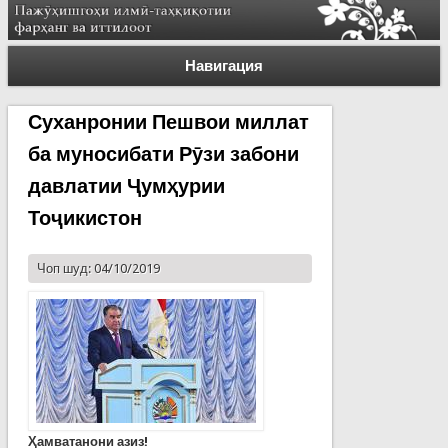
Навигация
Суханронии Пешвои миллат
ба муносибати Рӯзи забони
давлатии Ҷумҳурии
Тоҷикистон
Чоп шуд: 04/10/2019
Ҳамватанони азиз!