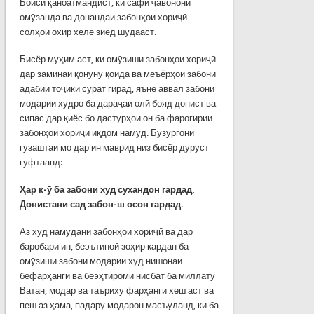
Боиси қаноатмандист, ки сафи ҷавонони
омӯзанда ва донандаи забонҳои хориҷӣ
солҳои охир хеле зиёд шудааст.
Бисёр муҳим аст, ки омӯзиши забонҳои хориҷӣ
дар заминаи қонуну қоида ва меъёрҳои забони
адабии тоҷикӣ сурат гирад, яъне аввал забони
модарии худро ба дараҷаи олӣ бояд донист ва
сипас дар қиёс бо дастурҳои он ба фарогирии
забонҳои хориҷӣ иқдом намуд. Бузургони
гузаштаи мо дар ин маврид низ бисёр дуруст
гуфтаанд:
Ҳар к-ӯ ба забони худ сухандон гардад,
Донистани сад забон-ш осон гардад.
Аз худ намудани забонҳои хориҷӣ ва дар
баробари ин, беэътиноӣ зоҳир кардан ба
омӯзиши забони модарии худ нишонаи
бефарҳангӣ ва беэҳтиромӣ нисбат ба миллату
Ватан, модар ва таъриху фарҳанги хеш аст ва
пеш аз ҳама, падару модарон масъуланд, ки ба