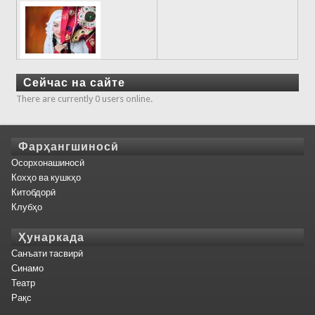
Сейчас на сайте
There are currently 0 users online.
Фарҳангшиносӣ
Осорхонашиносӣ
Кохҳо ва кушкҳо
Китобдорӣ
Клубҳо
Ҳунаркада
Санъати тасвирӣ
Синамо
Театр
Рақс