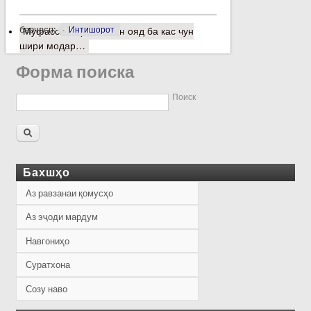
барчасп:
Интишорот
Муфассалтар
о Забон ояд ба кас чун
шири модар…
Форма поиска
Поиск
Бахшҳо
Аз равзанаи қомусҳо
Аз эҷоди мардум
Навгониҳо
Суратхона
Созу наво