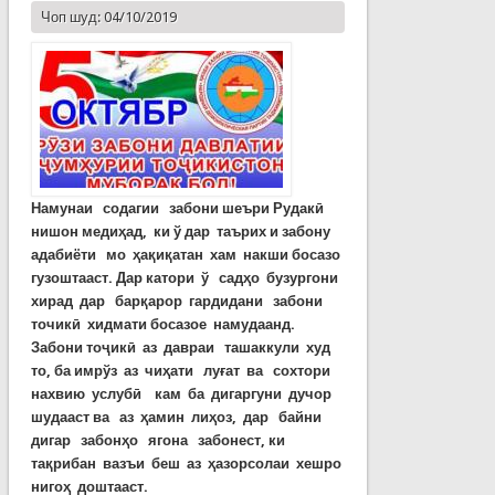
Чоп шуд: 04/10/2019
Намунаи содагии забони шеъри Рудакӣ
нишон медиҳад, ки ў дар таърих и забону
адабиёти мо ҳақиқатан хам накши босазо
гузоштааст. Дар катори ў садҳо бузургони
хирад дар барқарор гардидани забони
точикӣ хидмати босазое намудаанд.
Забони тоҷикӣ аз давраи ташаккули худ
то, ба имрўз аз чиҳати луғат ва сохтори
нахвию услубӣ кам ба дигаргуни дучор
шудааст ва аз ҳамин лиҳоз, дар байни
дигар забонҳо ягона забонест, ки
тақрибан вазъи беш аз ҳазорсолаи хешро
нигоҳ доштааст.