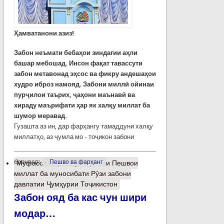
Ҳамватанони азиз!
Забон неъмати бебаҳои зиндагии аҳли
башар мебошад. Инсон фақат тавассути
забон метавонад эҳсос ва фикру андешаҳои
худро иброз намояд.
Забони миллӣ ойинаи
пурҷилои таърих, ҷаҳони маънавӣ ва
хираду маърифати ҳар як халқу миллат ба
шумор меравад.
Гузашта аз ин, дар фарҳангу тамаддуни халқу
миллатҳо, аз ҷумла мо - тоҷикон забони
барчасп:
Пешво ва фарҳанг
Муфассалтар
о Суханронии Пешвои
миллат ба муносибати Рӯзи забони
давлатии Ҷумҳурии Тоҷикистон
Забон ояд ба кас чун шири
модар…