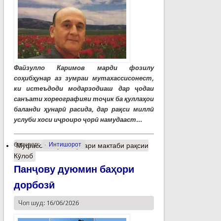
Файзулло Каримов марди фозилу
соҳибҳунар аз зумраи мутахассисонест,
ки истеъдоди модарзодиаш дар ҷодаи
санъати хореографияи тоҷик ба қуллаҳои
баланди ҳунарӣ расида, дар рақси миллӣ
услуби хоси иҷроиро ҷорӣ намудааст...
барчасп:
Интишорот
Муфассалтар
о Эҳёгари мактаби рақсии
Кӯлоб
Панҷову дуюмин баҳори
дорбозӣ
Чоп шуд: 16/06/2026