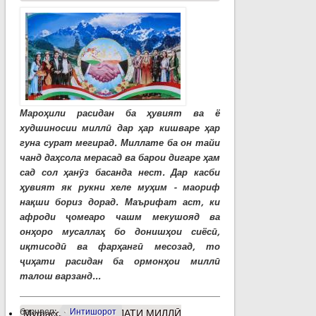
Мароҳили расидан ба ҳувият ва ё
худшиносии миллӣ дар ҳар кишваре ҳар
гуна сурат мегирад. Миллате ба он тайи
чанд даҳсола мерасад ва барои дигаре ҳам
сад сол ҳанӯз басанда нест. Дар касби
ҳувият як рукни хеле муҳим - маориф
нақши бориз дорад. Маърифат аст, ки
афроди ҷомеаро чашм мекушояд ва
онҳоро мусаллаҳ бо донишҳои сиёсӣ,
иқтисодӣ ва фарҳангӣ месозад, то
ҷиҳати расидан ба ормонҳои миллӣ
талош варзанд...
барчасп:
Интишорот
Муфассалтар
о ВАҲДАТИ МИЛЛӢ