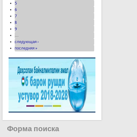
5
6
7
8
9
…
следующая ›
последняя »
Форма поиска