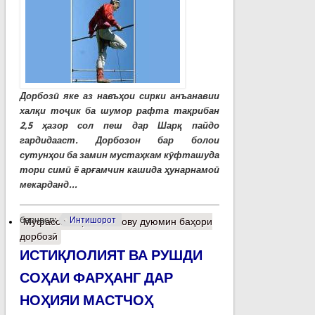
Дорбозӣ яке аз навъҳои сирки анъанавии
халқи тоҷик ба шумор рафта тақрибан
2,5 ҳазор сол пеш дар Шарқ пайдо
гардидааст. Дорбозон бар болои
сутунҳои ба замин мустаҳкам кӯфташуда
тори симӣ ё арғамчин кашида ҳунарнамоӣ
мекарданд...
барчасп:
Интишорот
Муфассалтар
о Панҷову дуюмин баҳори
дорбозӣ
ИСТИҚЛОЛИЯТ ВА РУШДИ
СОҲАИ ФАРҲАНГ ДАР
НОҲИЯИ МАСТЧОҲ