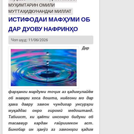
МУҲИМТАРИН ОМИЛИ
МУТТАҲИДКУНАНДАИ МИЛЛАТ
ИСТИФОДАИ МАФҲУМИ ОБ
ДАР ДУОВУ НАФРИНҲО
Чоп шуд: 11/06/2026
Дар
фарҳанги мардуми тоҷик аз қадимулайём
об мавқеи хоса дошта, ниёгони мо дар
ҳама давру замон чундигар унсурҳои
муқаддас онро гиромӣ медоштанд.
Табиист, ки ҳаёти инсонро бидуни об
тасаввур кардан ғайриимкон аст.
Бинобар ин ҳанўз аз замонҳои қадим