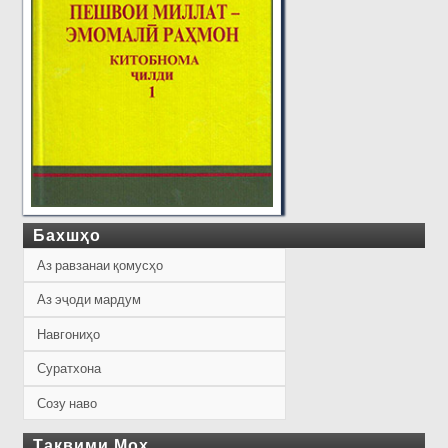
Бахшҳо
Аз равзанаи қомусҳо
Аз эҷоди мардум
Навгониҳо
Суратхона
Созу наво
Тақвими Моҳ