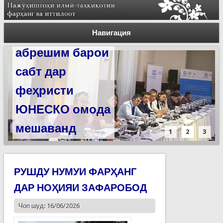
Силсилаи
ёдгориҳои роҳи
Навигация
абрешим барои
сабт дар
феҳристи
ЮНЕСКО омода
мешаванд
1
2
3
РУШДУ НУМУИ ФАРҲАНГ
ДАР НОҲИЯИ ЗАФАРОБОД
Чоп шуд: 16/06/2026