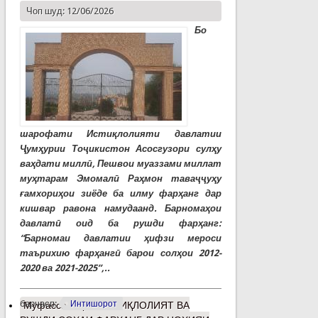
Чоп шуд: 12/06/2026
Бо
шарофати Истиқлолияти давлатии
Ҷумҳурии Тоҷикистон Асосгузори сулҳу
ваҳдати миллӣ, Пешвои муаззами миллат
муҳтарам Эмомалӣ Раҳмон таваҷҷуҳу
ғамхориҳои зиёде ба илму фарҳанг дар
кишвар равона намудаанд. Барномаҳои
давлатӣ оид ба рушди фарҳанг:
“Барномаи давлатии ҳифзи мероси
таърихию фарҳангӣ барои солҳои 2012-
2020 ва 2021-2025”,..
барчасп:
Интишорот
Муфассалтар
о ИСТИҚЛОЛИЯТ ВА