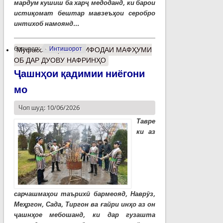
мардум кушиш ба харҷ медоданд, ки барои
истиқомат бештар мавзеъҳои серобро
интихоб намоянд...
барчасп:
Интишорот
Муфассалтар
о ИСТИФОДАИ МАФҲУМИ
ОБ ДАР ДУОВУ НАФРИНҲО
Ҷашнҳои қадимии ниёгони
мо
Чоп шуд: 10/06/2026
Тавре
ки аз
сарчашмаҳои таърихӣ бармеояд, Наврӯз,
Меҳргон, Сада, Тиргон ва ғайри инҳо аз он
ҷашнҳое мебошанд, ки дар гузашта