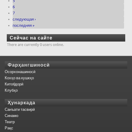
5
6
7
следующая ›
последняя »
Сейчас на сайте
There are currently 0 users online.
Фарҳангшиносӣ
Осорхонашиносӣ
Кохҳо ва кушкҳо
Китобдорӣ
Клубҳо
Ҳунаркада
Санъати тасвирӣ
Синамо
Театр
Рақс