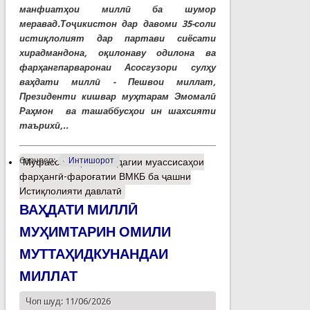
манфиатҳои миллӣ ба шумор
меравад.Тоҷикистон дар давоми 35-соли
истиқлолият дар партави сиёсати
хирадмандона, оқилонаву одилона ва
фарҳангпарваронаи Асосгузори сулҳу
ваҳдати миллӣ - Пешвои миллат,
Президенти кишвар муҳтарам Эмомалӣ
Раҳмон ва ташаббусҳои ин шахсияти
таърихӣ,..
барчасп:
Интишорот
Муфассалтар
о Омодагии муассисаҳои
фарҳангӣ-фароғатии ВМКБ ба ҷашни
Истиқлолияти давлатӣ
ВАҲДАТИ МИЛЛӢ
МУҲИМТАРИН ОМИЛИ
МУТТАҲИДКУНАНДАИ
МИЛЛАТ
Чоп шуд: 11/06/2026