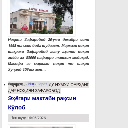
Ноҳияи Зафаробод 20-уми декабри соли
1965 таъсис дода шудааст. Маркази ноҳия
шаҳраки Зафаробод асту аҳолии ноҳия
зиёда аз 83000 нафарро ташкил медиҳад.
Масофа аз маркази ноҳия то шаҳри
Хуҷанд 106 км аст...
барчасп:
Интишорот
Муфассалтар
о РУШДУ НУМУИ ФАРҲАНГ
ДАР НОҲИЯИ ЗАФАРОБОД
Эҳёгари мактаби рақсии
Кӯлоб
Чоп шуд: 16/06/2026