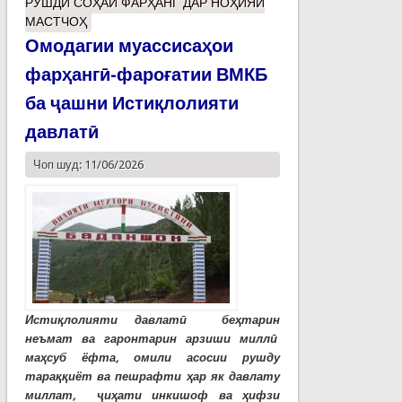
РУШДИ СОҲАИ ФАРҲАНГ ДАР НОҲИЯИ
МАСТЧОҲ
Омодагии муассисаҳои
фарҳангӣ-фароғатии ВМКБ
ба ҷашни Истиқлолияти
давлатӣ
Чоп шуд: 11/06/2026
Истиқлолияти давлатӣ беҳтарин
неъмат ва гаронтарин арзиши миллӣ
маҳсуб ёфта, омили асосии рушду
тараққиёт ва пешрафти ҳар як давлату
миллат, ҷиҳати инкишоф ва ҳифзи