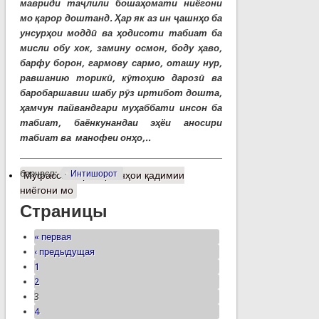
мавриди таҷлили бошаҳомати ниёгони
мо қарор доштанд. Ҳар як аз ин ҷашнҳо ба
унсурҳои моддӣ ва ҳодисоти табиат ба
мисли обу хок, замину осмон, боду ҳаво,
барфу борон, гармову сармо, оташу нур,
равшанию торикӣ, кӯтоҳию дарозӣ ва
баробаршавии шабу рӯз иртибот дошта,
ҳамчун пайвандгари муҳаббати инсон ба
табиат, баёнкунандаи эҳёи аносири
табиат ва манофеи онҳо,..
барчасп:
Интишорот
Муфассалтар
о Ҷашнҳои қадимии
ниёгони мо
Страницы
« первая
‹ предыдущая
1
2
3
4