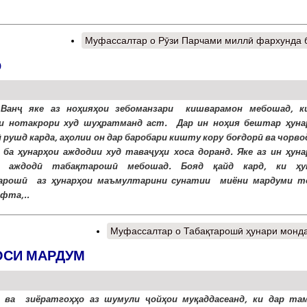
Муфассалтар
о Рӯзи Парчами миллӣ фархунда 
р
 Ванҷ яке аз ноҳияҳои зебоманзари кишварамон мебошад, к
и нотакрори худ шуҳратманд аст. Дар ин ноҳия бештар ҳуна
 рушд карда, аҳолии он дар баробари кишту кору боғдорӣ ва чорв
 ба ҳунарҳои аждодии худ таваҷуҳи хоса доранд. Яке аз ин ҳуна
и аждодӣ табақтарошӣ мебошад. Бояд қайд кард, ки ҳу
арошӣ аз ҳунарҳои маъмултарини сунатии миёни мардуми т
ёфта,..
Муфассалтар
о Табақтарошӣ ҳунари монд
ОСИ МАРДУМ
 ва зиёратгоҳҳо аз шумули ҷойҳои муқаддасеанд, ки дар та