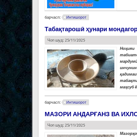
барчасп:
Интишорот
Табақтарошӣ ҳунари мондаго
Чоп шуд: 25/11/2025
Ноҳияи
табиат
мардумӣ
инчунин
қадима
табақт
маҳсуб 
барчасп:
Интишорот
МАЗОРИ АНДАРҒАНЗ ВА ИХЛ
Чоп шуд: 25/11/2025
Мазорҳо