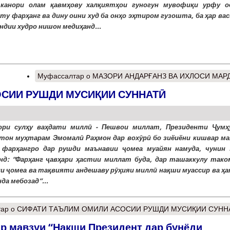
 канори олам қавмҳову халқиятҳои гуногун мувофиқи урфу о
ту фарҳанг ва дину оини худ ба онҳо эҳтиром гузошта, ба ҳар ва
ндии худро нишон медиҳанд...
Муфассалтар
о МАЗОРИ АНДАРҒАНЗ ВА ИХЛОСИ МАР
СИИ РУШДИ МУСИҚИИ СУННАТӢ
ори сулҳу ваҳдати миллӣ - Пешвои миллат, Президенти Ҷумҳ
тон муҳтарам Эмомалӣ Раҳмон дар вохӯрӣ бо зиёиёни кишвар ма
 фарҳангро дар рушди маънавии ҷомеа муайян намуда, чунин 
нд: “Фарҳанг ҷавҳари ҳастии миллат буда, дар ташаккулу тако
и ҷомеа ва тақвияти андешаву рӯҳияи миллӣ нақши муассир ва ҳ
да мебозад”...
тар
о СИФАТИ ТАЪЛИМ ОМИЛИ АСОСИИ РУШДИ МУСИҚИИ СУНН
р мавзуи “Нақши Президент дар бунёди