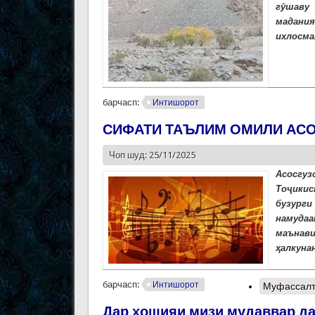
гӯшаву
мадания
ихлосма
барчасп:
Интишорот
СИФАТИ ТАЪЛИМ ОМИЛИ АСО
Чоп шуд: 25/11/2025
Асосгуз
Тоҷикис
бузурги
намудаа
маънави
ҳалкунан
барчасп:
Интишорот
Муфассал
Дар ҳошияи мизи мудаввар да