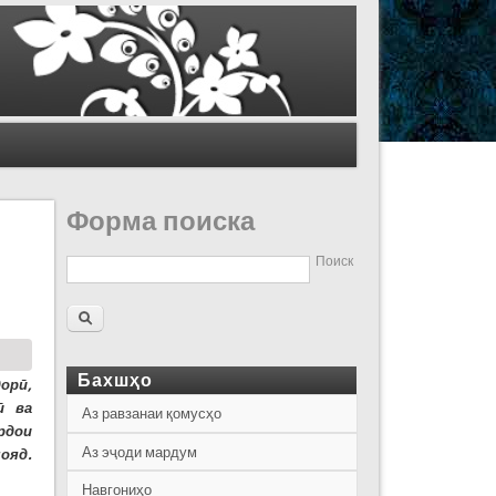
Форма поиска
Поиск
Бахшҳо
орӣ,
ӣ ва
Аз равзанаи қомусҳо
рдои
Аз эҷоди мардум
ояд.
Навгониҳо