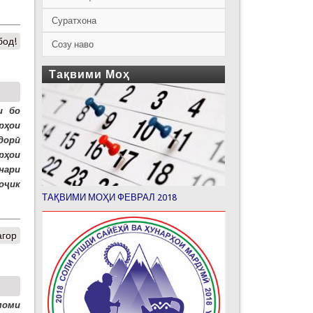
Суратхона
бод!
Созу наво
Тақвими Моҳ
и бо
рҳои
одорӣ
рҳои
нари
оҷик
ТАҚВИМИ МОҲИ ФЕВРАЛ 2018
агор
моми