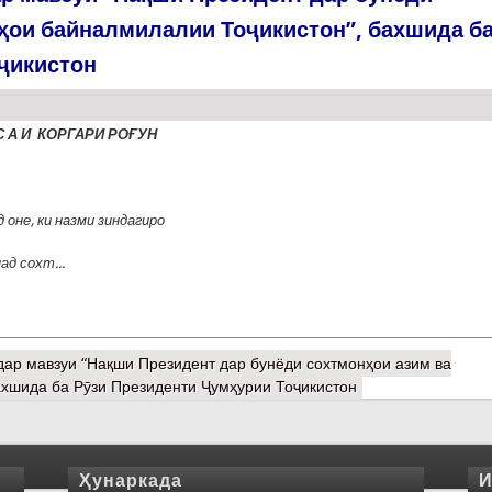
ҳои байналмилалии Тоҷикистон”, бахшида б
ҷикистон
С А И КОРГАРИ РО
Ғ
УН
д оне, ки назми зиндагиро
д сохт...
ар мавзуи “Нақши Президент дар бунёди сохтмонҳои азим ва
ахшида ба Рӯзи Президенти Ҷумҳурии Тоҷикистон
Ҳунаркада
И