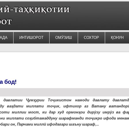
АДА
ИНТИШОРОТ
ОМӮЗИШ
СОХТОР
ҚОНУН
а бод!
и давлатии Ҷумҳурии Тоҷикистон намоди давлату давлатд
ду ваҳдати миллати тоҷик, ифтихор аз Ватану ватандор
соти миллии мост, ки дар худ ормонҳои дирӯзу имрӯз ва фа
ни миллати соҳибтамаддуну шарафманди тоҷикро ифода менам
обари он, Парчами миллӣ ифодагари шаъну шараф,..