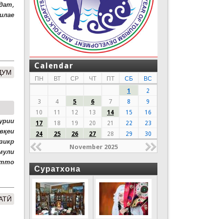
дат,
силае
Calendar
ДУМ
ПН
ВТ
СР
ЧТ
ПТ
СБ
ВС
1
2
3
4
5
6
7
8
9
10
11
12
13
14
15
16
урии
17
18
19
20
21
22
23
вқеи
24
25
26
27
28
29
30
зикр
November 2025
мули
атто
Суратхона
АТӢ