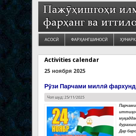
АСОСӢ
ФАРҲАНГШИНОСӢ
ҲУНАРК
Activities calendar
25 ноября 2025
Рӯзи Парчами миллӣ фархунд
Чоп шуд: 25/11/2025
Парчам
иттиҳо
муқадда
дурахшо
Дар бар