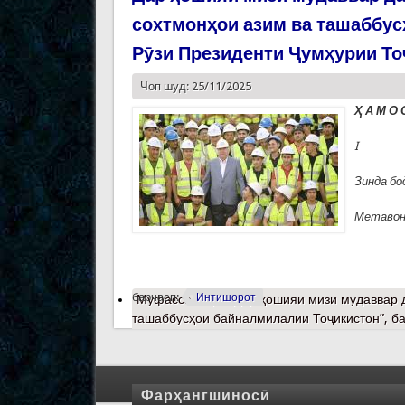
сохтмонҳои азим ва ташаббус
Рӯзи Президенти Ҷумҳурии То
Чоп шуд: 25/11/2025
Ҳ
А М О 
I
Зинда бо
Метавона
барчасп:
Интишорот
Муфассалтар
о Дар ҳошияи мизи мудаввар д
ташаббусҳои байналмилалии Тоҷикистон”, б
Фарҳангшиносӣ