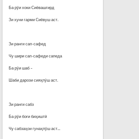
Ба рӯи хоки Сиёвашгирд
Зи хуни гарми Сиёвуш аст.
Зи ранги сап-сафед
Чу шири сап-сафеди сапеда
Ба рӯи шаб –
Шаби дарози сияҳпӯш аст.
Зи ранги сабз
Ба рӯи боғи биҳиштӣ
Чу сабзаҳои гунаҳпӯш аст...