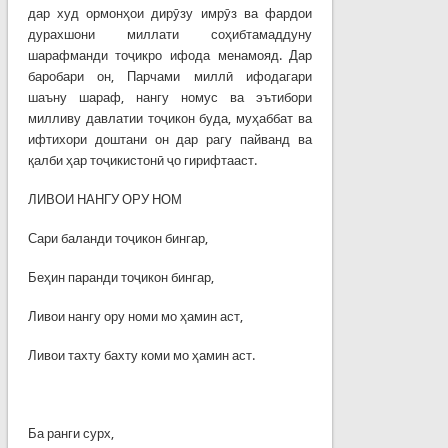
дар худ ормонҳои дирӯзу имрӯз ва фардои
дурахшони миллати соҳибтамаддуну
шарафманди тоҷикро ифода менамояд. Дар
баробари он, Парчами миллӣ ифодагари
шаъну шараф, нангу номус ва эътибори
милливу давлатии тоҷикон буда, муҳаббат ва
ифтихори доштани он дар рагу пайванд ва
қалби ҳар тоҷикистонӣ ҷо гирифтааст.
ЛИВОИ НАНГУ ОРУ НОМ
Сари баланди тоҷикон бингар,
Беҳин паранди тоҷикон бингар,
Ливои нангу ору номи мо ҳамин аст,
Ливои тахту бахту коми мо ҳамин аст.
Ба ранги сурх,