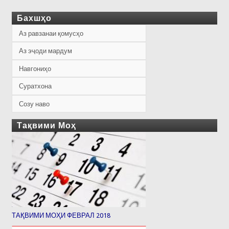
Бахшҳо
Аз равзанаи қомусҳо
Аз эҷоди мардум
Навгониҳо
Суратхона
Созу наво
Тақвими Моҳ
ТАҚВИМИ МОҲИ ФЕВРАЛ 2018