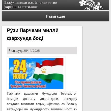
Навигация
Рӯзи Парчами миллӣ
фархунда бод!
Чоп шуд: 25/11/2025
Парчами давлатии Ҷумҳурии Тоҷикистон
намоди давлату давлатдорӣ, иттиҳоду
ваҳдати миллати тоҷик, ифтихор аз Ватану
ватандорӣ ва муқаддасоти миллии мост, ки