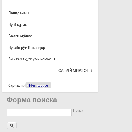
Лапиданаш
Чу баҳр аст,
Балки уқёнус.
Чу оби рӯи Ватандор
Зи қаъри қулзуми номус...!
САЪДӢ МИРЗОЕВ
барчасп:
Интишорот
Форма поиска
Поиск