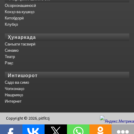
Осорхонашиносӣ
Кохҳо ва кушкҳо
Китобдорӣ
Клубҳо
Ҳунаркада
Санъати тасвирӣ
Синамо
Театр
Рақс
Интишорот
Садо ва симо
Чопхонаҳо
Нашрияҳо
Интернет
Copyright © 2026, pitfit.tj