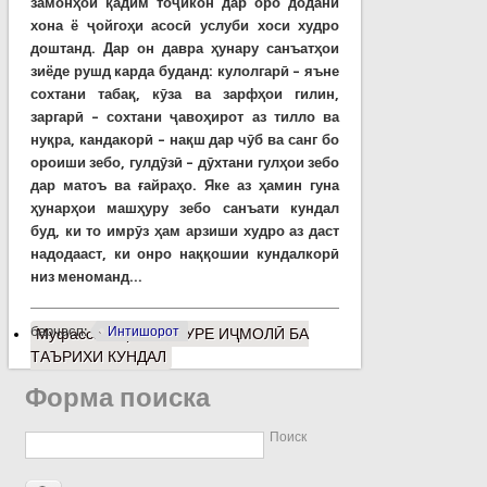
замонҳои қадим тоҷикон дар оро додани
хона ё ҷойгоҳи асосӣ услуби хоси худро
доштанд. Дар он давра ҳунару санъатҳои
зиёде рушд карда буданд: кулолгарӣ – яъне
сохтани табақ, кӯза ва зарфҳои гилин,
заргарӣ – сохтани ҷавоҳирот аз тилло ва
нуқра, кандакорӣ – нақш дар чӯб ва санг бо
ороиши зебо, гулдӯзӣ – дӯхтани гулҳои зебо
дар матоъ ва ғайраҳо. Яке аз ҳамин гуна
ҳунарҳои машҳуру зебо санъати кундал
буд, ки то имрӯз ҳам арзиши худро аз даст
надодааст, ки онро наққошии кундалкорӣ
низ меноманд...
барчасп:
Интишорот
Муфассалтар
о МУРУРЕ ИҶМОЛӢ БА
ТАЪРИХИ КУНДАЛ
Форма поиска
Поиск