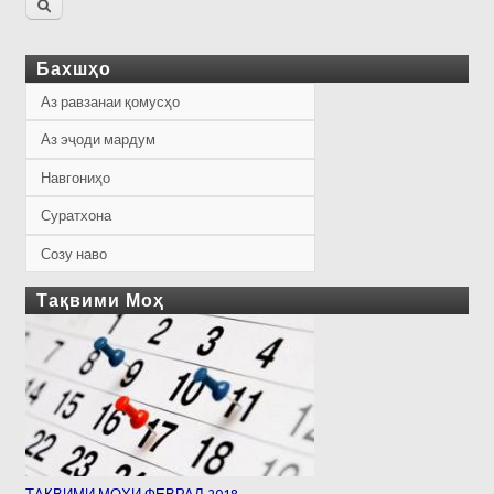
Бахшҳо
Аз равзанаи қомусҳо
Аз эҷоди мардум
Навгониҳо
Суратхона
Созу наво
Тақвими Моҳ