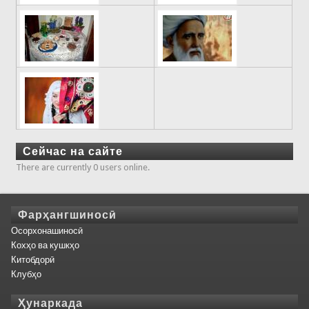
Сейчас на сайте
There are currently 0 users online.
Фарҳангшиносӣ
Осорхонашиносӣ
Кохҳо ва кушкҳо
Китобдорӣ
Клубҳо
Ҳунаркада