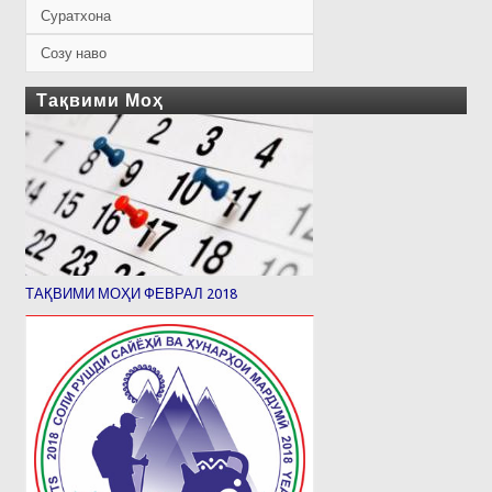
Суратхона
Созу наво
Тақвими Моҳ
ТАҚВИМИ МОҲИ ФЕВРАЛ 2018