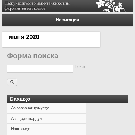
Навигация
июня 2020
Форма поиска
Поиск
Бахшҳо
Аз равзанаи қомусҳо
Аз эҷоди мардум
Навгониҳо