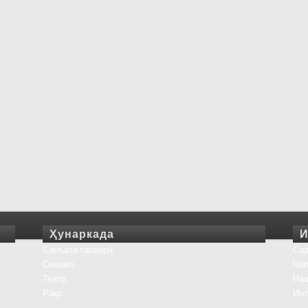
Ҳунаркада
И
Санъати тасвирӣ
Сад
Синамо
Чоп
Театр
На
Рақс
Инт