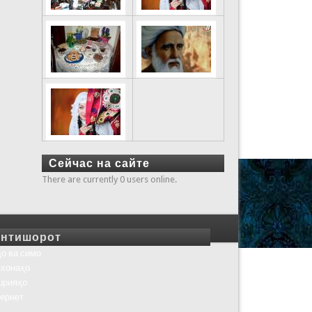
Сейчас на сайте
There are currently 0 users online.
нтишорот
о ва симо
хонаҳо
шрияҳо
ернет