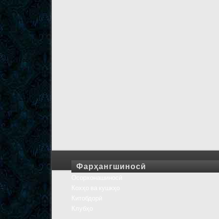
Фарҳангшиносӣ
Осорхонашиносӣ
Кохҳо ва кушкҳо
Китобдорӣ
Клубҳо