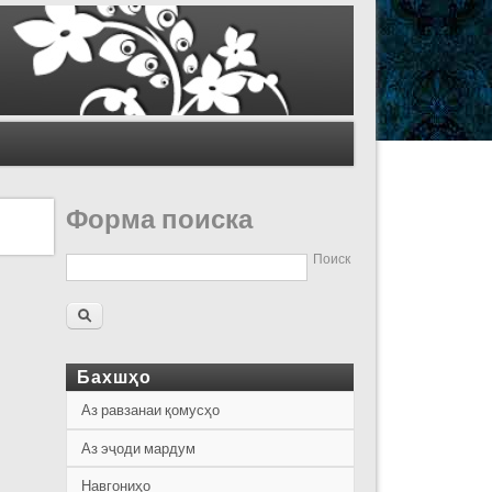
Форма поиска
Поиск
Бахшҳо
Аз равзанаи қомусҳо
Аз эҷоди мардум
Навгониҳо