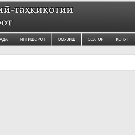
АДА
ИНТИШОРОТ
ОМӮЗИШ
СОХТОР
ҚОНУН