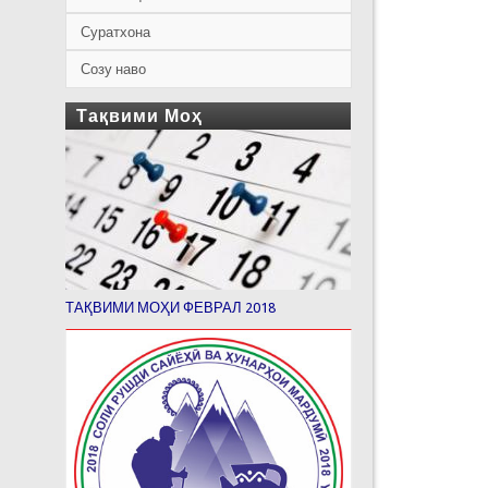
Суратхона
Созу наво
Тақвими Моҳ
ТАҚВИМИ МОҲИ ФЕВРАЛ 2018