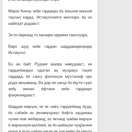
Мирзо Кенҷа зеби гарданро ба маънои маҷозӣ
таҳлил карда, Истиқлолияти миллиро ба он
шабоҳат додааст:
Зи по барканд то занҷири заррини тааллуқро,
Варо шуд зеби гардан шаддамарвориди
Истиқлол.
Бо ин байт Рӯдакӣ ишора намудааст, ки
гарданбандҳо одатан аҳ муҳраҳо таҳия
гардида, бо сангу филизҳои мухталиф оро
дода мешаванд. Ва дар ин шеър бо ёқути сурх
зебу зиннат ёфтани зеби гарданро
фаҳмонидааст.
Шаддаи марҷон, ки як навъ гарданбанд буда,
бо сабаби аз резамуҳраҳо бофта шуданаш
чунин ном мебаранд, аз якчанд шабаи марҷон
ё марҷонҳои қалбакӣ, ки бо шабаҳои нуқрагини
нозук ё ягон шабаи дигар як дар миён ба ришта