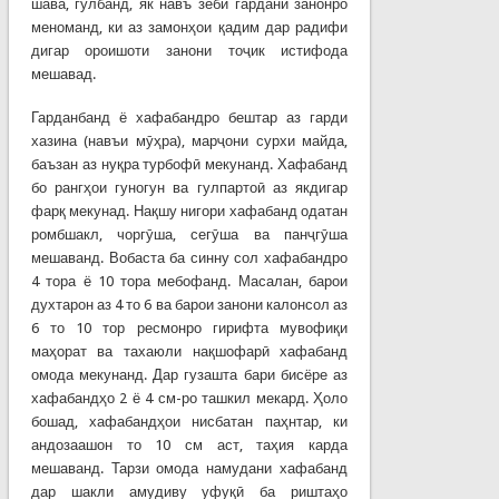
шава, гулбанд, як навъ зеби гардани занонро
меноманд, ки аз замонҳои қадим дар радифи
дигар ороишоти занони тоҷик истифода
мешавад.
Гарданбанд ё хафабандро бештар аз гарди
хазина (навъи мӯҳра), марҷони сурхи майда,
баъзан аз нуқра турбофӣ мекунанд. Хафабанд
бо рангҳои гуногун ва гулпартоӣ аз якдигар
фарқ мекунад. Нақшу нигори хафабанд одатан
ромбшакл, чоргӯша, сегӯша ва панҷгӯша
мешаванд. Вобаста ба синну сол хафабандро
4 тора ё 10 тора мебофанд. Масалан, барои
духтарон аз 4 то 6 ва барои занони калонсол аз
6 то 10 тор ресмонро гирифта мувофиқи
маҳорат ва тахаюли нақшофарӣ хафабанд
омода мекунанд. Дар гузашта бари бисёре аз
хафабандҳо 2 ё 4 см-ро ташкил мекард. Ҳоло
бошад, хафабандҳои нисбатан паҳнтар, ки
андозаашон то 10 см аст, таҳия карда
мешаванд. Тарзи омода намудани хафабанд
дар шакли амудиву уфуқӣ ба риштаҳо