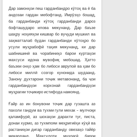
Дар замонҳои пеш гарданбандро кӯтоҳ ва ё ба
андозаи гардан мебофтанд. Имрӯзҳо бошад,
ба гарданбанди кӯтоҳ гарданбанди дароз
бофташударо илова мекунанд. Дар баъзе
шаҳру ноҳияҳои кишвар бо вуҷуди мушкил ва
заҳматталаб будан гарданбанди кӯтоҳро бо
усули муҳрабофӣ таҳия мекунанд, ки дар
шабнишинӣ ва чорабиниҳо барои куртаҳои
махсуси идона мувофиқ мебошад. Ҳатто
баъзеи онҳо ҳам бо либоси аврупоӣ ва ҳам бо
либоси миллӣ созгор кунонида шудаанд.
Занону духтарони тоҷик метавонанд, ба ҷои
гарданбандҳои корхонаӣ гарданбандҳои
муҳрагии тоҷикиро истифода намоянд.
Ғайр аз ин бонувони тоҷик дар гузашта аз
пахоли гандум ва тухми гули мехак – мулчоқи
қаламфурӣ, аз шохаҳои дарахти туғ, писта,
донаи хурмо, аз тухмпояи меҳригиёҳи кӯҳӣ ва
растаниҳои дигар гарданбанду овезаҳо тайёр
мекарданд. Маҳсулоти муҳрагӣ барои