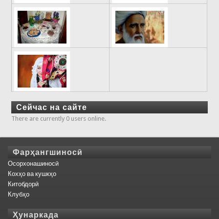
Сейчас на сайте
There are currently 0 users online.
Фарҳангшиносӣ
Осорхонашиносӣ
Кохҳо ва кушкҳо
Китобдорӣ
Клубҳо
Ҳунаркада