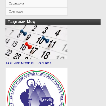
Суратхона
Созу наво
Тақвими Моҳ
ТАҚВИМИ МОҲИ ФЕВРАЛ 2018