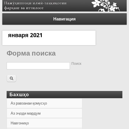
Навигация
января 2021
Форма поиска
Поиск
Бахшҳо
Аз равзанаи қомусҳо
Аз эҷоди мардум
Навгониҳо