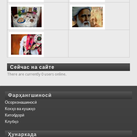
Сейчас на сайте
There are currently 0 users online.
Фарҳангшиносӣ
Осорхонашиносӣ
Кохҳо ва кушкҳо
Китобдорӣ
Клубҳо
Ҳунаркада