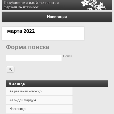
Навигация
марта 2022
Форма поиска
Поиск
Бахшҳо
Аз равзанаи қомусҳо
Аз эҷоди мардум
Навгониҳо