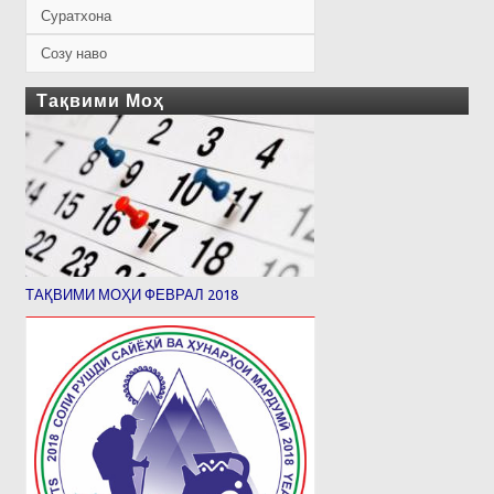
Суратхона
Созу наво
Тақвими Моҳ
ТАҚВИМИ МОҲИ ФЕВРАЛ 2018