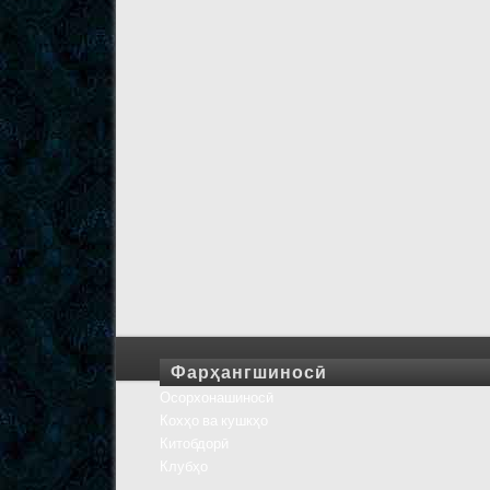
Фарҳангшиносӣ
Осорхонашиносӣ
Кохҳо ва кушкҳо
Китобдорӣ
Клубҳо