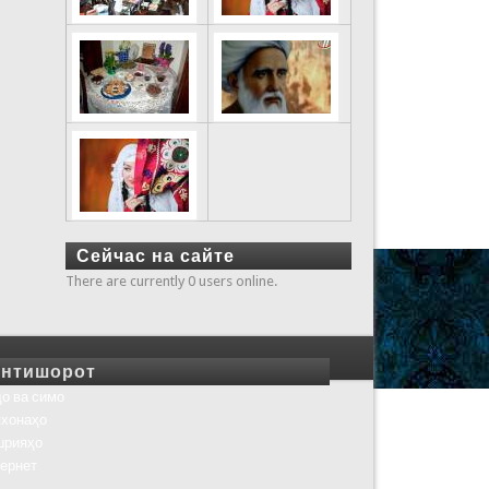
Сейчас на сайте
There are currently 0 users online.
нтишорот
о ва симо
хонаҳо
шрияҳо
ернет