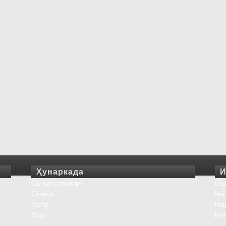
Ҳунаркада
И
Санъати тасвирӣ
Сад
Синамо
Чоп
Театр
На
Рақс
Инт