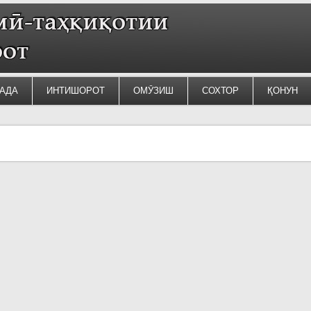
АДА
ИНТИШОРОТ
ОМӮЗИШ
СОХТОР
ҚОНУН