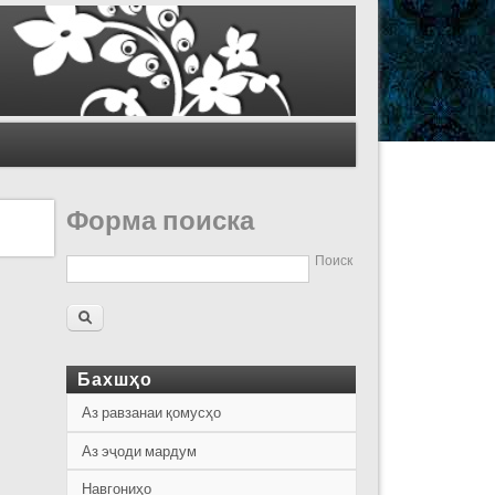
Форма поиска
Поиск
Бахшҳо
Аз равзанаи қомусҳо
Аз эҷоди мардум
Навгониҳо