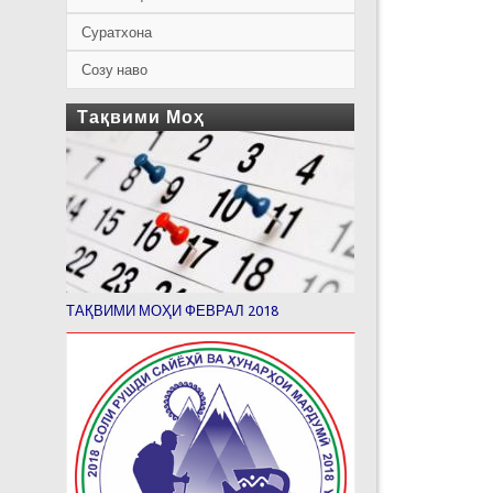
Суратхона
Созу наво
Тақвими Моҳ
ТАҚВИМИ МОҲИ ФЕВРАЛ 2018