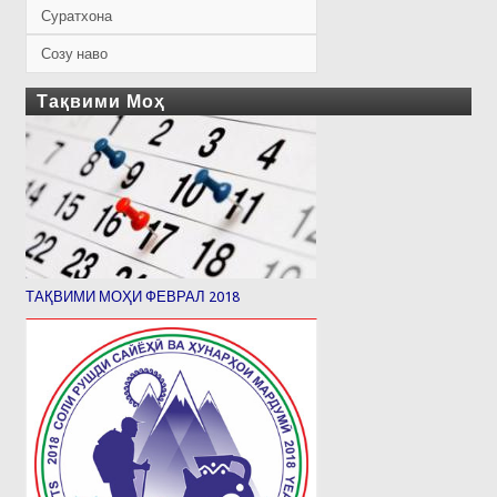
Суратхона
Созу наво
Тақвими Моҳ
ТАҚВИМИ МОҲИ ФЕВРАЛ 2018