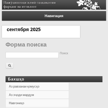
Навигация
сентября 2025
Форма поиска
Поиск
Бахшҳо
Аз равзанаи қомусҳо
Аз эҷоди мардум
Навгониҳо