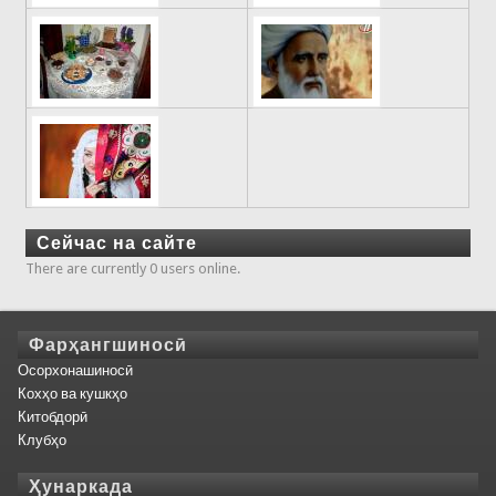
Сейчас на сайте
There are currently 0 users online.
Фарҳангшиносӣ
Осорхонашиносӣ
Кохҳо ва кушкҳо
Китобдорӣ
Клубҳо
Ҳунаркада