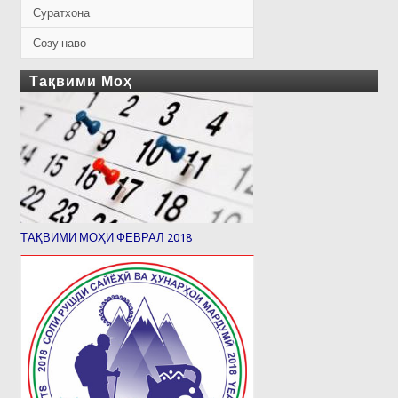
Суратхона
Созу наво
Тақвими Моҳ
ТАҚВИМИ МОҲИ ФЕВРАЛ 2018