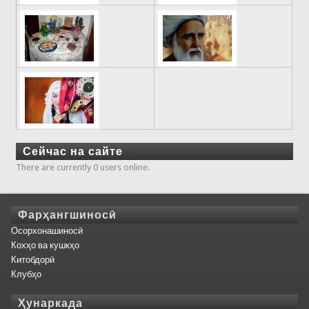
Сейчас на сайте
There are currently 0 users online.
Фарҳангшиносӣ
Осорхонашиносӣ
Кохҳо ва кушкҳо
Китобдорӣ
Клубҳо
Ҳунаркада