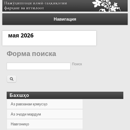
Навигация
мая 2026
Форма поиска
Поиск
Бахшҳо
Аз равзанаи қомусҳо
Аз эҷоди мардум
Навгониҳо