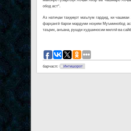
обод аст”.
Аз натиҷаи таҳқиқот маълум гардид, ки чашмаи
фарҳангӣ барои мардуми ноҳияи Муъминобод аст
таърих, анъана, рушди худшиносии миллӣ ва сай
барчасп:
Интишорот