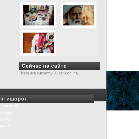
Сейчас на сайте
There are currently 0 users online.
нтишорот
о ва симо
хонаҳо
шрияҳо
ернет