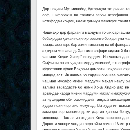
Дар ноҳияи Муъминобод ёдгориҳои таърихию таб
соф, шифобахш ва табиати зебои атрофашон 
истифодаи хоҷагӣ, балки ҳамчун маконҳои табиӣ в
Чашмаҳо дар фарҳанги мардуми тоҷик сарчашмаи
бебаҳо дар ҳамаи ноҳияҳо ревояте бо ҳар гуна ма
омада асояшро бар замин мезанад ва об фавора 
эҳтиром мешаванд. Ҳангоми сафари хидматӣ ба н
чашмаи Хоҷаи Хизир” вохурдем. Ин чашма дар 
Омӯзиши он аз ҷиҳати мардумшиносӣ, этнографӣ
кӯҳистонии кӯчаи Баҳории ҷамоати шаҳраки ноҳ
мавҷуд аст. Ин чашма бо сардии обаш ва ривоя
чашмаи мусафо миёни мардуми маҳал нақлу рив
авлиёи забардасте бо номи Хоҷа Хидир дар ин
арзандае карда миёни мардуми маҳалӣ маҳбубия
аз нушидани оби ошомиданӣ танқисӣ мекашиданд
худро ноҳинҷор ҳис мекунад. Ва худи ин шахси
заминро зер менамояд, ки дар ин ҳангом бо қ
мешавад. Пас аз ин ҳодиса Хоҷа асояшро дар к
Дарахти чанори чандин асра айни замон 18 метр
маконро гузаргоҳи Хоҷаи Хизр ва Чашмаро Хоҷаи