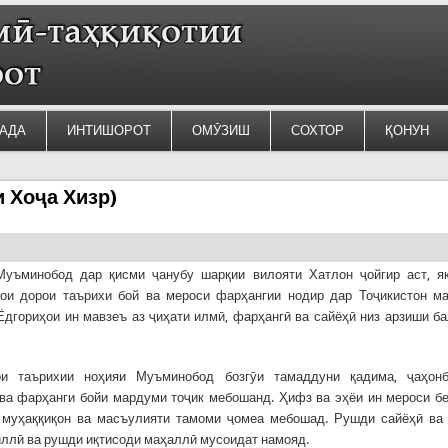
АДА
ИНТИШОРОТ
ОМӮЗИШ
СОХТОР
ҚОНУН
 Хоҷа Хизр)
Муъминобод дар қисми ҷанубу шарқии вилояти Хатлон ҷойгир аст, я
ҳои дорои таърихи бой ва мероси фарҳангии нодир дар Тоҷикистон м
Ёдгориҳои ин мавзеъ аз ҷиҳати илмӣ, фарҳангӣ ва сайёҳӣ низ арзиши б
ои таърихии ноҳияи Муъминобод бозгӯи тамаддуни қадима, ҷаҳонб
ва фарҳанги бойи мардуми тоҷик мебошанд. Ҳифз ва эҳёи ин мероси б
 муҳаққиқон ва масъулияти тамоми ҷомеа мебошад. Рушди сайёҳӣ ва
иллӣ ва рушди иқтисоди маҳаллӣ мусоидат намояд.