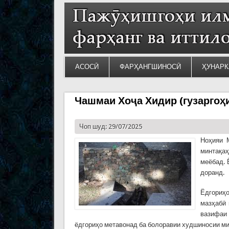
АСОСӢ
ФАРҲАНГШИНОСӢ
ҲУНАРК
Чашмаи Хоҷа Хидир (гузаргоҳи
Чоп шуд: 29/07/2025
Ноҳияи 
минтақа
меёбад. 
доранд.
Ёдгориҳ
мазҳабӣ 
вазифаи
ёдгориҳо метавонад ба болоравии худшиносии м