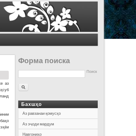
Форма поиска
Поиск
ке аз
аҳсуб
аланд
Бахшҳо
Аз равзанаи қомусҳо
инии
ебаҳо
Аз эҷоди мардум
 эҳёи
Навгониҳо