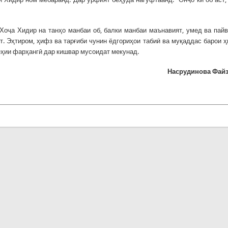
 Хоҷа Хидир на танҳо манбаи об, балки манбаи маънавият, умед ва пай
. Эҳтиром, ҳифз ва тарғиби чунин ёдгориҳои табиӣ ва муқаддас барои 
ёҳии фарҳангӣ дар кишвар мусоидат мекунад.
Насрудинова Файз