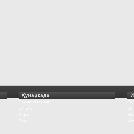
Ҳунаркада
И
Санъати тасвирӣ
Сад
Синамо
Чоп
Театр
На
Рақс
Инт