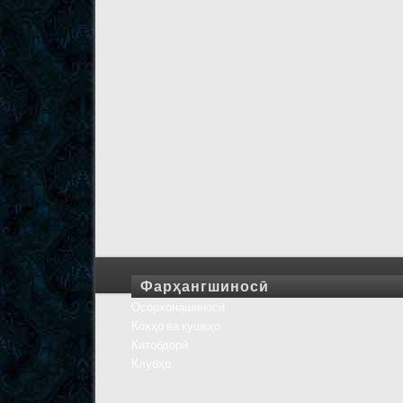
Фарҳангшиносӣ
Осорхонашиносӣ
Кохҳо ва кушкҳо
Китобдорӣ
Клубҳо