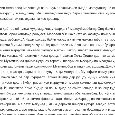
иӣ хело зиёд мебошанд: аз он ҷумла чашмаҳои зиёде мавҷуданд, ки б
маъруфу машҳуранд. Ин чашмаҳо натанҳо барои таъмини оби нӯшок
а зиёратгоҳ низ аҳамияти хос доранд.
 ҳаёт ва об ҷузъи муҳими диниву фарҳангӣ маҳсуб меёбанд. Оид ба ин 
змун барои чашмаҳо роиҷ аст. Масалан “Як шахсияте аз қавмҳои поки он в
зада меборояд”. Чашмаҳо дар байни мардум ҳамчун макони зиёрат эътир
оҳияи Муъминобод бо чунин ёдгории табии яъне чашмае бо номи “Гузарг
миёни мардуми маҳаллӣ ҳамчун макони шифо, зиёрат ва ният маъруф
 ва маънавиёт аҳамияти хоса дорад. Чашмаи Хоҷа Хидир дар яке аз м
ияи Муъминобод ҷийгир буда, аз тарафи шарқии он масҷиди панҷвақтаи 
тҳояш дар миёни чашмаҳои ноҳияи Муъминобод мавқеи хоса дорад. Доир 
оятҳое аз давраҳои пеш то кунун боқӣ мондааст. Мувофиқи нақлу рив
 макон умр ба сар бурдааст. Хоҷаи Хидир дар рушду нумӯи ислом хи
ти хосе дошт. Тибқи ривоятҳои мардуми он маҳал сокинонаш дар солҳо
. Ин вазиятро Хоҷа Хидир ба чашм дида аз азият кашидани занону кӯ
яти бузург мехоҳад вузуъ гирад, аммо қатраи обе намеёбад. Бо нӯги 
удрати илоҳӣ об аз замин фавора зада, берун мебарояд ва ин чашма 
анори чашма сахт мекунад , ки ба дарахти чинори бузург табдил ёфт
 паҳноияшро фаро гирифтааст. Аз ҳамон замон то кунун бошандагони маҳ
 Хидир ном мебаранд. Дар урфият беҳуда нагуфтаанд: “Онҷо ки об аст,