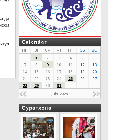
ванди
ҳифзи
Calendar
игул
ПН
ВТ
СР
ЧТ
ПТ
СБ
ВС
1
2
3
4
5
6
7
8
9
10
11
12
13
14
15
16
17
18
19
20
21
22
23
24
25
26
27
28
29
30
31
July 2025
Суратхона