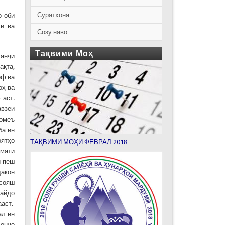
Суратхона
о оби
ӣ ва
Созу наво
Тақвими Моҳ
ганҷи
ақта,
оф ва
оҳ ва
 аст.
авзеи
ҷомеъ
ба ин
оятҳо
ТАҚВИМИ МОҲИ ФЕВРАЛ 2018
змати
и пеш
дакон
асояш
пайдо
ааст.
ал ин
 онҷо