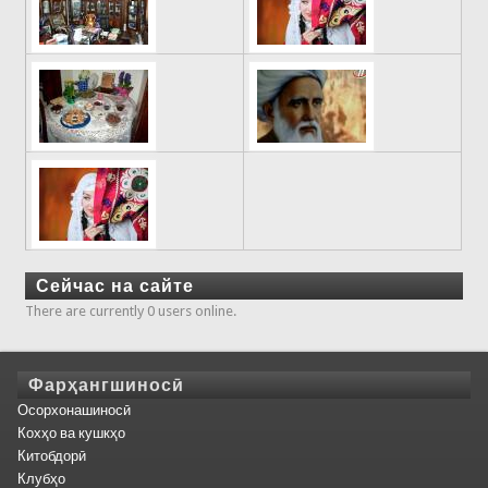
Сейчас на сайте
There are currently 0 users online.
Фарҳангшиносӣ
Осорхонашиносӣ
Кохҳо ва кушкҳо
Китобдорӣ
Клубҳо