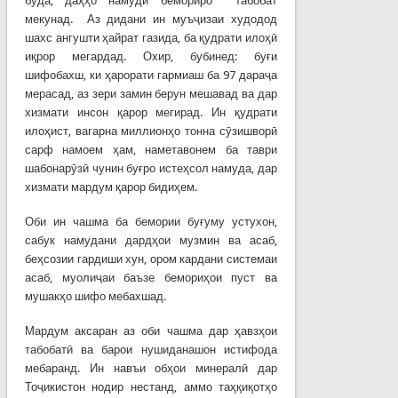
буда, даҳҳо намуди бемориро табобат
мекунад. Аз дидани ин муъҷизаи худодод
шахс ангушти ҳайрат газида, ба қудрати илоҳӣ
иқрор мегардад. Охир, бубинед: буғи
шифобахш, ки ҳарорати гармиаш ба 97 дараҷа
мерасад, аз зери замин берун мешавад ва дар
хизмати инсон қарор мегирад. Ин қудрати
илоҳист, вагарна миллионҳо тонна сӯзишворӣ
сарф намоем ҳам, наметавонем ба таври
шабонарӯзӣ чунин буғро истеҳсол намуда, дар
хизмати мардум қарор бидиҳем.
Оби ин чашма ба бемории буғуму устухон,
сабук намудани дардҳои музмин ва асаб,
беҳсозии гардиши хун, ором кардани системаи
асаб, муолиҷаи баъзе бемориҳои пуст ва
мушакҳо шифо мебахшад.
Мардум аксаран аз оби чашма дар ҳавзҳои
табобатӣ ва барои нушиданашон истифода
мебаранд. Ин навъи обҳои минералӣ дар
Тоҷикистон нодир нестанд, аммо таҳқиқотҳо