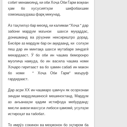
собит менамоянд, ки оби Хоҷа Оби Гарм воқеан
ҳам бо хусусиятҳои шифобахшии
озмоишшудааш фарқ мекунад.
Аз таҳлилҳо бар меояд, ки калимаи “Хоҷа “ дар
забони мардум маънои шахси муқаддас,
донишманд ва рӯҳонии нексириштро дорад.
Бисёре аз мардум бар он ақидаанд, ки солҳои
пеш дар ин минтақа шахси мутабаре зиндагӣ
мекардааст. Ӯ бо оби ин чашма беморонро
муолиҷа намуда, бо ин васила чашма номи
Хоҷаро гиритааст ва бо ҳамин сабаб ин макон
бо номи “ Хоҷа Оби Гарм” маъруф
гардидааст.
Дар асри ХХ ин чашмаро ҳамчун як осорхонаи
зиндаи мардумшиносӣ мешинохтанд. Мардум
аз анъанаҳои қадим истифода мебурданд:
мисли анвои махсуси либоси ҳамомӣ, усулҳои
истироҳат ва табобат.
То имрӯз сокинон ва меҳмонон бо эҳтиром ба