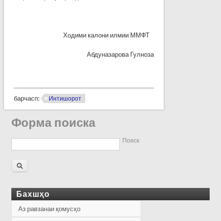
Ходими калони илмии ММФТ
Абдуназарова Гулноза
барчасп:
Интишорот
Форма поиска
Поиск
Бахшҳо
Аз равзанаи қомусҳо