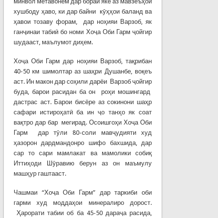
минвол метавонем дар бораи яке аз мавзеъҳои
хушбоду ҳаво, ки дар байни кӯҳҳои баланд ва
ҳавои тозаву форам, дар ноҳияи Варзоб, як
ганҷинаи табиӣ бо номи Хоҷа Оби Гарм ҷойгир
шудааст, маълумот диҳем.
Хоҷа Оби Гарм дар ноҳияи Варзоб, тақрибан
40-50 км шимолтар аз шаҳри Душанбе, воқеъ
аст. Ин макон дар соҳили дарёи Варзоб ҷойгир
буда, барои расидан ба он роҳи мошингард
дастрас аст. Барои бисёре аз сокинони шаҳр
сафари истироҳатӣ ба ин ҷо танҳо як соат
вақтро дар бар мегирад. Осоишгоҳи Хоҷа Оби
Гарм дар тӯли 80-соли мавҷудияти худ
ҳазорон дардмандонро шифо бахшида, дар
сар то сари мамлакат ва мамолики собиқ
Иттиҳоди Шӯравию берун аз он маъмулу
машҳур гаштааст.
Чашмаи “Хоҷа Оби Гарм” дар таркиби оби
гарми худ моддаҳои минералиро дорост.
Ҳарорати табии об ба 45-50 дараҷа расида,