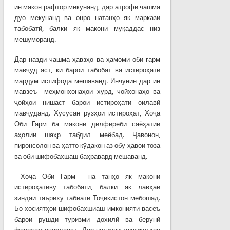
ин макон рафтор мекунанд, дар атрофи чашма
дуо мекунанд ва онро натанҳо як маркази
табобатӣ, балки як макони муқаддас низ
мешуморанд.
Дар назди чашма ҳавзҳо ва ҳамоми оби гарм
мавҷуд аст, ки барои табобат ва истироҳати
мардум истифода мешаванд. Инчунин дар ин
мавзеъ меҳмонхонаҳои хурд, чойхонаҳо ва
ҷойҳои нишаст барои истироҳати оилавӣ
мавҷуданд. Хусусан рӯзҳои истироҳат, Хоҷа
Оби Гарм ба макони дилфиреби саёҳатии
аҳолии шаҳр табдил меёбад. Ҷавонон,
пиронсолон ва ҳатто кӯдакон аз обу ҳавои тоза
ва оби шифобахшаш баҳравард мешаванд.
Хоҷа Оби Гарм на танҳо як макони
истироҳативу табобатӣ, балки як лавҳаи
зиндаи таъриху табиати Тоҷикистон мебошад.
Бо хосиятҳои шифобахшиаш имконияти васеъ
барои рушди туризми дохилӣ ва берунӣ