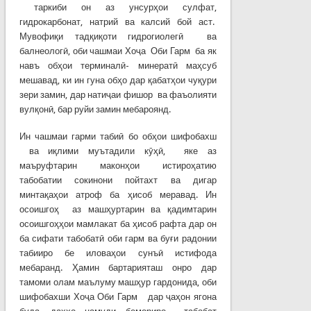
таркиби он аз унсурҳои сулфат,
гидрокарбонат, натрий ва калсий бой аст.
Мувофиқи тадқиқоти гидрогиолегӣ ва
балнеологӣ, оби чашмаи Хоҷа Оби Гарм ба як
навъ обҳои терминалӣ- минератӣ маҳсуб
мешавад, ки ин гуна обҳо дар қабатҳои чуқури
зери замин, дар натиҷаи фишор ва фаъолияти
вулқонӣ, бар руйи замин мебароянд.
Ин чашмаи гарми табиӣ бо обҳои шифобахш
ва иқлими муътадили кӯҳӣ, яке аз
маъруфтарин маконҳои истироҳатию
табобатии сокинони пойтахт ва дигар
минтақаҳои атроф ба ҳисоб меравад. Ин
осоишгоҳ аз машҳуртарин ва қадимтарин
осоишгоҳҳои мамлакат ба ҳисоб рафта дар он
ба сифати табобатӣ оби гарм ва буғи радонии
табииро бе иловаҳои сунъӣ истифода
мебаранд. Ҳамин бартарияташ онро дар
тамоми олам маълуму машҳур гардонида, оби
шифобахши Хоҷа Оби Гарм дар ҷаҳон ягона