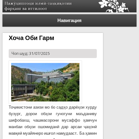
Навигация
Хоча Оби Гарм
Чоп шуд: 31/07/2025
Тоҷикистони азизи мо бо садҳо дарёҳои хурду
бузург, дорои обҳои гуногуни маъданиву
шифобахш, чашмасорони мусаффо ҳамчун
манбаи обҳои ошомиданӣ дар арсаи ҷаҳонӣ
мавқеӣ муайянеро ишғол намудааст. Ба ҳамин