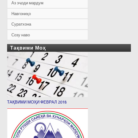
Аз эҷоди мардум
Навгониҳо
Суратхона
Созу наво
Тақвими Моҳ
ТАҚВИМИ МОҲИ ФЕВРАЛ 2018