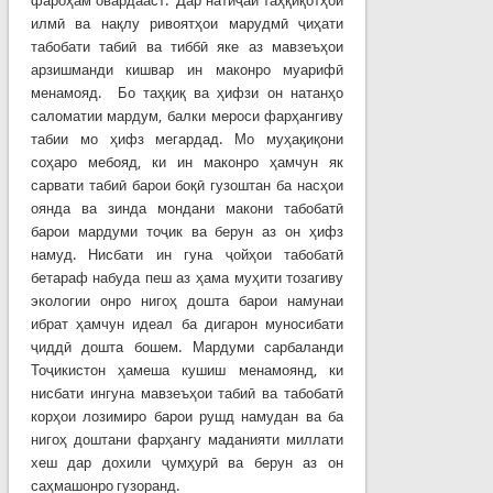
фароҳам овардааст. Дар натиҷаи таҳқиқотҳои
илмӣ ва нақлу ривоятҳои марудмӣ ҷиҳати
табобати табиӣ ва тиббӣ яке аз мавзеъҳои
арзишманди кишвар ин маконро муарифӣ
менамояд. Бо таҳқиқ ва ҳифзи он натанҳо
саломатии мардум, балки мероси фарҳангиву
табии мо ҳифз мегардад. Мо муҳақиқони
соҳаро мебояд, ки ин маконро ҳамчун як
сарвати табиӣ барои боқӣ гузоштан ба насҳои
оянда ва зинда мондани макони табобатӣ
барои мардуми тоҷик ва берун аз он ҳифз
намуд. Нисбати ин гуна ҷойҳои табобатӣ
бетараф набуда пеш аз ҳама муҳити тозагиву
экологии онро нигоҳ дошта барои намунаи
ибрат ҳамчун идеал ба дигарон муносибати
ҷиддӣ дошта бошем. Мардуми сарбаланди
Тоҷикистон ҳамеша кушиш менамоянд, ки
нисбати ингуна мавзеъҳои табиӣ ва табобатӣ
корҳои лозимиро барои рушд намудан ва ба
нигоҳ доштани фарҳангу маданияти миллати
хеш дар дохили ҷумҳурӣ ва берун аз он
саҳмашонро гузоранд.