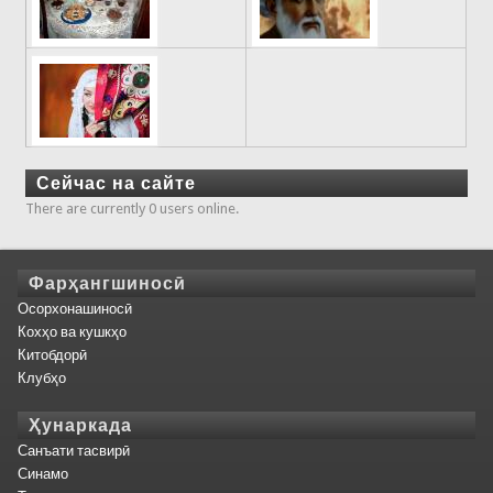
Сейчас на сайте
There are currently 0 users online.
Фарҳангшиносӣ
Осорхонашиносӣ
Кохҳо ва кушкҳо
Китобдорӣ
Клубҳо
Ҳунаркада
Санъати тасвирӣ
Синамо