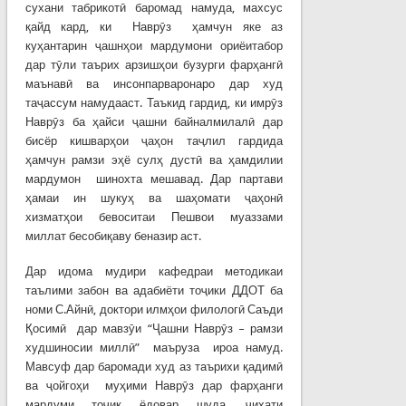
сухани табрикотӣ баромад намуда, махсус
қайд кард, ки Наврӯз ҳамчун яке аз
куҳантарин ҷашнҳои мардумони ориёитабор
дар тӯли таърих арзишҳои бузурги фарҳангӣ
маънавӣ ва инсонпарваронаро дар худ
таҷассум намудааст. Таъкид гардид, ки имрӯз
Наврӯз ба ҳайси ҷашни байналмилалӣ дар
бисёр кишварҳои ҷаҳон таҷлил гардида
ҳамчун рамзи эҳё сулҳ дустӣ ва ҳамдилии
мардумон шинохта мешавад. Дар партави
ҳамаи ин шукуҳ ва шаҳомати ҷаҳонӣ
хизматҳои бевоситаи Пешвои муаззами
миллат бесобиқаву беназир аст.
Дар идома мудири кафедраи методикаи
таълими забон ва адабиёти тоҷики ДДОТ ба
номи С.Айнӣ, доктори илмҳои филологӣ Саъди
Қосимӣ дар мавзӯи “Ҷашни Наврӯз – рамзи
худшиносии миллӣ” маъруза ироа намуд.
Мавсуф дар баромади худ аз таърихи қадимӣ
ва ҷойгоҳи муҳими Наврӯз дар фарҳанги
мардуми тоҷик ёдовар шуда, ҷиҳати