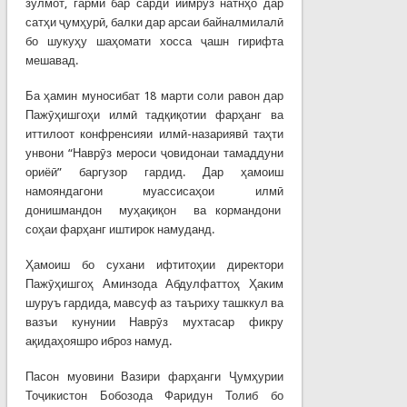
зулмот, гармӣ бар сардӣ иимрӯз натнҳо дар
сатҳи ҷумҳурӣ, балки дар арсаи байналмилалӣ
бо шукуҳу шаҳомати хосса ҷашн гирифта
мешавад.
Ба ҳамин муносибат 18 марти соли равон дар
Пажӯҳишгоҳи илмӣ тадқиқотии фарҳанг ва
иттилоот конфренсияи илмӣ-назариявӣ таҳти
унвони “Наврӯз мероси ҷовидонаи тамаддуни
ориёӣ” баргузор гардид. Дар ҳамоиш
намояндагони муассисаҳои илмӣ
донишмандон муҳақиқон ва кормандони
соҳаи фарҳанг иштирок намуданд.
Ҳамоиш бо сухани ифтитоҳии директори
Пажӯҳишгоҳ Аминзода Абдулфаттоҳ Ҳаким
шуруъ гардида, мавсуф аз таъриху ташккул ва
вазъи кунунии Наврӯз мухтасар фикру
ақидаҳояшро иброз намуд.
Пасон муовини Вазири фарҳанги Ҷумҳурии
Тоҷикистон Бобозода Фаридун Толиб бо