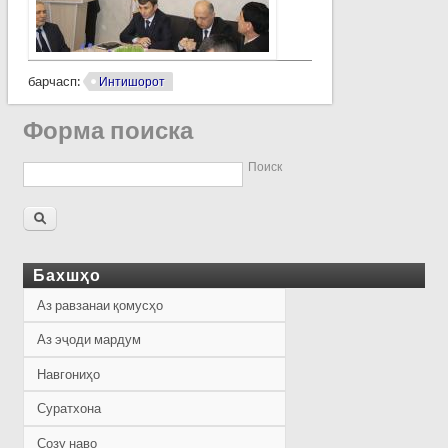
барчасп:
Интишорот
Форма поиска
Поиск
Бахшҳо
Аз равзанаи қомусҳо
Аз эҷоди мардум
Навгониҳо
Суратхона
Созу наво