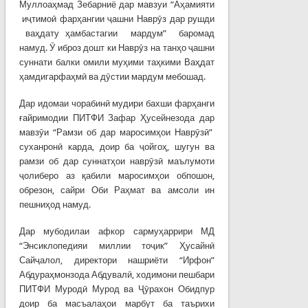
Муллоаҳмад Зебарниё дар мавзуи “Аҳамияти
иҷтимоӣ фарҳангии ҷашни Наврӯз дар рушди
ваҳдату ҳамбастагии мардум” баромад
намуд. Ӯ иброз дошт ки Наврӯз на танҳо ҷашни
суннати балки омили муҳими таҳкими Ваҳдат
ҳамдигарфаҳмӣ ва дӯстии мардум мебошад.
Дар идомаи чорабинӣ мудири бахши фарҳанги
ғайримодии ПИТФИ Зафар Ҳусейнезода дар
мавзӯи “Рамзи об дар маросимҳои Наврӯзӣ”
суханронӣ карда, доир ба ҷойгоҳ, шугун ва
рамзи об дар суннатҳои наврӯзӣ маълумоти
ҷолиберо аз қабили маросимҳои обпошон,
обрезон, сайри Оби Раҳмат ва амсоли ин
пешниҳод намуд.
Дар мубодилаи афкор сармуҳаррири МД
“Энсиклопедияи миллии тоҷик” Ҳусайнӣ
Сайҷалол, директори нашриёти “Ирфон”
Абдураҳмонзода Абдувалӣ, ходимони пешбари
ПИТФИ Муродӣ Мурод ва Ҷӯрахон Обидпур
доир ба масъалаҳои марбут ба таърихи