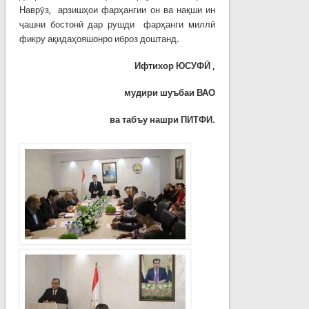
Наврӯз, арзишҳои фарҳангии он ва нақши ин
ҷашни бостонӣ дар рушди фарҳанги миллӣ
фикру ақидаҳояшонро иброз доштанд.
Ифтихор ЮСУФӢ ,
мудири шуъбаи ВАО
ва табъу нашри ПИТФИ.