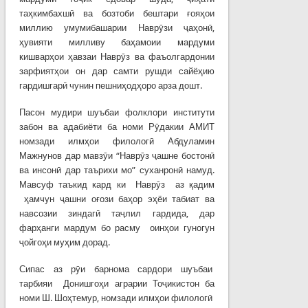
таҳкимбахшӣ ва бозтоби бештари ғояҳои
миллию умумибашарии Наврӯзи ҷаҳонӣ,
ҳувияти милливу баҳамоии мардуми
кишварҳои ҳавзаи Наврӯз ва фаъолгардонии
зарфиятҳои он дар самти рушди сайёҳию
гардишгарӣ чунин пешниҳодҳоро арза дошт.
Пасон мудири шуъбаи фолклори институти
забон ва адабиёти ба номи Рӯдакии АМИТ
номзади илмҳои филологӣ Абдуламин
Мажнунов дар мавзӯи “Наврӯз ҷашне бостонӣ
ва инсонӣ дар таърихи мо” суханронӣ намуд.
Мавсуф таъкид кард ки Наврӯз аз қадим
ҳамчун ҷашни оғози баҳор эҳёи табиат ва
навсозии зиндагӣ таҷлил гардида, дар
фарҳанги мардум бо расму оинҳои гуногун
ҷойгоҳи муҳим дорад.
Сипас аз рӯи барнома сардори шуъбаи
тарбияи Донишгоҳи аграрии Тоҷикистон ба
номи Ш. Шоҳтемур, номзади илмҳои филологӣ