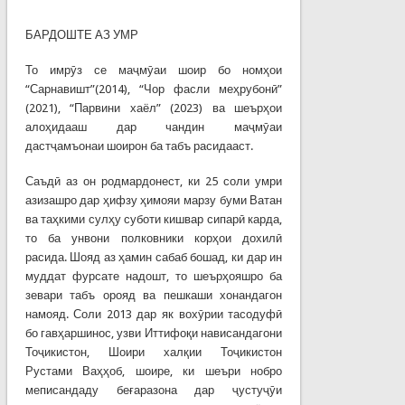
БАРДОШТЕ АЗ УМР
То имрӯз се маҷмӯаи шоир бо номҳои
“Сарнавишт”(2014), “Чор фасли меҳрубонӣ”
(2021), “Парвини хаёл” (2023) ва шеърҳои
алоҳидааш дар чандин маҷмӯаи
дастҷамъонаи шоирон ба табъ расидааст.
Саъдӣ аз он родмардонест, ки 25 соли умри
азизашро дар ҳифзу ҳимояи марзу буми Ватан
ва таҳкими сулҳу суботи кишвар сипарӣ карда,
то ба унвони полковники корҳои дохилӣ
расида. Шояд аз ҳамин сабаб бошад, ки дар ин
муддат фурсате надошт, то шеърҳояшро ба
зевари табъ орояд ва пешкаши хонандагон
намояд. Соли 2013 дар як вохӯрии тасодуфӣ
бо гавҳаршинос, узви Иттифоқи нависандагони
Тоҷикистон, Шоири халқии Тоҷикистон
Рустами Ваҳҳоб, шоире, ки шеъри нобро
меписандаду беғаразона дар ҷустуҷӯи