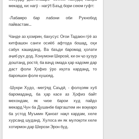
мекард, ки: нагӯ - нагӯ!! Баъд бори сеюм гуфт:
-Лабамро бар лабони оби Рукнобод
пайвастам...
Чанде аз ҳозирин, бахусус Оғои Тадаюн гӯё аз
китфашон санги осиёб афтода бошад, оҳи
сабук кашиданд. Ва баъди баромад ҳолати
аҷиб рух дод. Хонумони Шерозӣ, ки он ҷо ҳузур
доштанд, ростӣ, ба ваҷд омада ҳар кадоме дар
даст фоли Ҳофиз ӯро иҳота карданд, то
барояшон фоле кушояд.
-Шукри Худо, -мегӯяд Саъдӣ, - фолҳоям хуб
баромаданд, ба ҳар касе аз Ҳофиз байт
мехондам, як чизе барои худ пайдо
мекард.Чун ба Душанбе баргаштем ин воқеаро
ба устод Муъмин Қаноат нақл кардам, хеле
хурсанд шуданд. Хулоса ин як мулоқоти хеле
хотирмон дар Шерози Эрон буд.