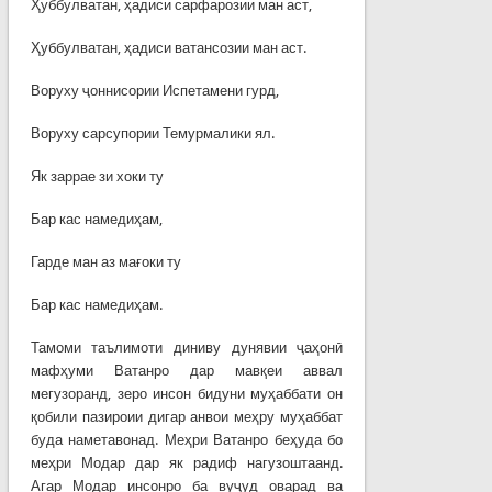
Ҳуббулватан, ҳадиси сарфарозии ман аст,
Ҳуббулватан, ҳадиси ватансозии ман аст.
Воруху ҷоннисории Испетамени гурд,
Воруху сарсупории Темурмалики ял.
Як заррае зи хоки ту
Бар кас намедиҳам,
Гарде ман аз мағоки ту
Бар кас намедиҳам.
Тамоми таълимоти диниву дунявии ҷаҳонӣ
мафҳуми Ватанро дар мавқеи аввал
мегузоранд, зеро инсон бидуни муҳаббати он
қобили пазироии дигар анвои меҳру муҳаббат
буда наметавонад. Меҳри Ватанро беҳуда бо
меҳри Модар дар як радиф нагузоштаанд.
Агар Модар инсонро ба вуҷуд оварад ва