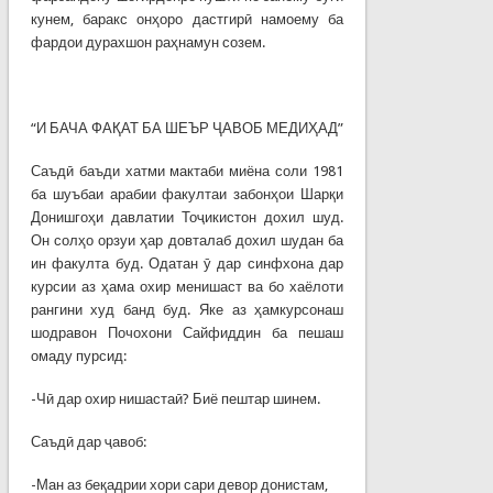
кунем, баракс онҳоро дастгирӣ намоему ба
фардои дурахшон раҳнамун созем.
“И БАЧА ФАҚАТ БА ШЕЪР ҶАВОБ МЕДИҲАД”
Саъдӣ баъди хатми мактаби миёна соли 1981
ба шуъбаи арабии факултаи забонҳои Шарқи
Донишгоҳи давлатии Тоҷикистон дохил шуд.
Он солҳо орзуи ҳар довталаб дохил шудан ба
ин факулта буд. Одатан ӯ дар синфхона дар
курсии аз ҳама охир менишаст ва бо хаёлоти
рангини худ банд буд. Яке аз ҳамкурсонаш
шодравон Почохони Сайфиддин ба пешаш
омаду пурсид:
-Чӣ дар охир нишастаӣ? Биё пештар шинем.
Саъдӣ дар ҷавоб:
-Ман аз беқадрии хори сари девор донистам,