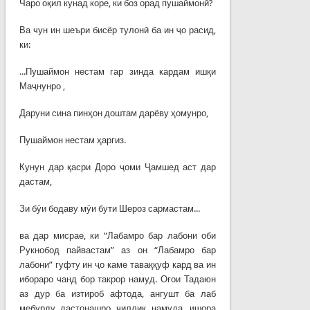
Чаро оқил кунад коре, ки боз орад пушаймонӣ?
Ва чун ин шеъри бисёр тулонӣ ба ин ҷо расид,
ки:
...Пушаймон нестам гар зинда кардам ишқи
Маҷнунро ,
Даруни сина пинҳон доштам дарёву ҳомунро,
Пушаймон нестам ҳаргиз.
Кунун дар қасри Доро ҷоми Ҷамшед аст дар
дастам,
Зи бӯи бодаву мӯи бути Шероз сармастам...
ва дар мисрае, ки “Лабамро бар лабони оби
Рукнобод пайвастам” аз он “Лабамро бар
лабони” гуфту ин ҷо каме таваққуф кард ва ин
ибораро чанд бор такрор намуд. Оғои Тадаюн
аз дур ба изтироб афтода, ангушт ба лаб
мебурду дастонашро чиллик намуда, ишора