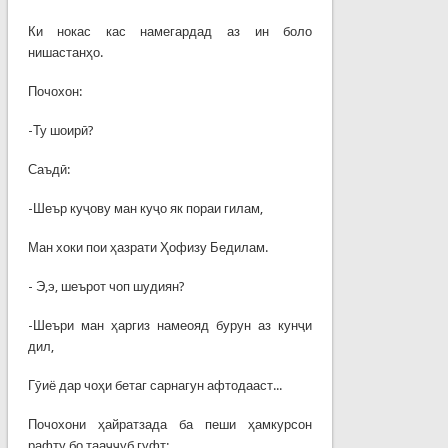
Ки нокас кас намегардад аз ин боло
нишастанҳо.
Почохон:
-Ту шоирӣ?
Саъдӣ:
-Шеър куҷову ман куҷо як пораи гилам,
Ман хоки пои ҳазрати Ҳофизу Бедилам.
- Э,э, шеърот чоп шудиян?
-Шеъри ман ҳаргиз намеояд бурун аз кунҷи
дил,
Гӯиё дар чоҳи бетаг сарнагун афтодааст...
Почохони ҳайратзада ба пеши ҳамкурсон
рафту бо тааҷҷуб гуфт: