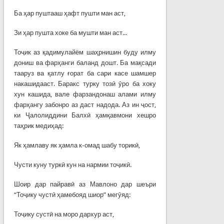
Ба ҳар пуштааш ҳафт пушти ман аст,
Зи ҳар пушта хоке ба мушти ман аст...
Тоҷик аз қадимулайём шаҳрнишин буду илму
дониш ва фарҳанги баланд дошт. Ба мақсади
тааруз ва қатлу ғорат ба сари касе шамшер
накашидааст. Баракс турку тозӣ ӯро ба хоку
хун кашида, вале фарзандонаш алами илму
фарҳангу забонро аз даст надода. Аз ин ҷост,
ки Ҷалолиддини Балхӣ ҳамқавмони хешро
таҳрик медиҳад:
Як ҳамлаву як ҳамла к-омад шабу торикӣ,
Чусти куну туркӣ кун на нармии тоҷикӣ.
Шоир дар пайравӣ аз Мавлоно дар шеъри
“Тоҷику чустӣ ҳамебояд шиор” мегӯяд:
Тоҷику сустӣ на моро дархур аст,