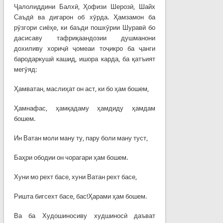
Ҷалолиддини Балхӣ, Ҳофизи Шерозӣ, Шайх
Саъдӣ ва дигарон об хӯрда. Ҳамзамон ба
рӯзгори сиёҳе, ки баъди пошхӯрии Шуравӣ бо
дасисаву тафриқаандозии душманони
дохиливу хориҷӣ ҷомеаи тоҷикро ба ҷанги
бародаркушӣ кашид, ишора карда, ба қатъият
мегӯяд:
Ҳамватан, маслиҳат он аст, ки бо ҳам бошем,
Ҳамнафас, ҳамқадаму ҳамдиду ҳамдам
бошем.
Ин Ватан моли ману ту, пару боли ману туст,
Баҳри ободии он чорагари ҳам бошем.
Хуни мо рехт басе, хуни Ватан рехт басе,
Ришта бигсехт басе, бас!Ҳарами ҳам бошем.
Ва ба Худошиносиву худшиносӣ даъват