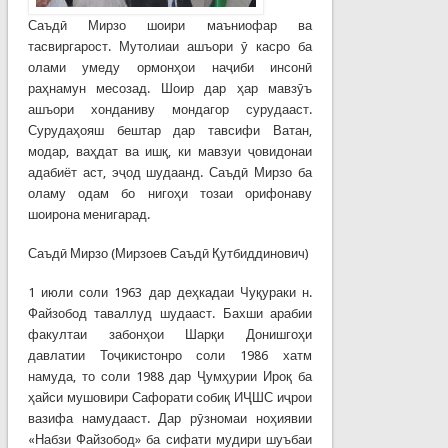
Саъдӣ Мирзо шоири маъниофар ва
тасвиргарост. Мутолиаи ашъори ӯ касро ба
олами умеду ормонҳои наҷиби инсонӣ
раҳнамун месозад. Шоир дар ҳар мавзӯъ
ашъори хонданиву мондагор сурудааст.
Сурудаҳояш бештар дар тавсифи Ватан,
модар, ваҳдат ва ишқ, ки мавзуи ҷовидонаи
адабиёт аст, эҷод шудаанд. Саъдӣ Мирзо ба
оламу одам бо нигоҳи тозаи орифонаву
шоирона менигарад.
Саъдӣ Мирзо (Мирзоев Саъдӣ Қутбиддинович)
1 июли соли 1963 дар деҳкадаи Чуқураки н.
Файзобод таваллуд шудааст. Бахши арабии
факултаи забонҳои Шарқи Донишгоҳи
давлатии Тоҷикистонро соли 1986 хатм
намуда, то соли 1988 дар Ҷумҳурии Ироқ ба
ҳайси мушовири Сафорати собиқ ИҶШС иҷрои
вазифа намудааст. Дар рӯзномаи ноҳиявии
«Набзи Файзобод» ба сифати мудири шуъбаи