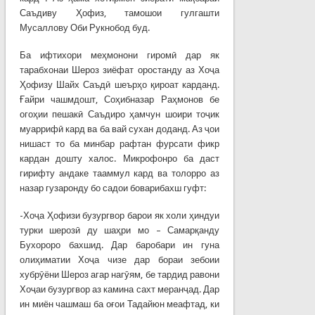
Саъдиву Ҳофиз, тамошои гулгашти
Мусаллову Оби Рукнобод буд.
Ба ифтихори меҳмонони гиромӣ дар як
тарабхонаи Шероз зиёфат оростанду аз Хоҷа
Ҳофизу Шайх Саъдӣ шеърҳо қироат карданд.
Ғайри чашмдошт, Соҳибназар Раҳмонов бе
огоҳии пешакӣ Саъдиро ҳамчун шоири тоҷик
муаррифӣ кард ва ба вай сухан доданд. Аз ҷои
нишаст то ба минбар рафтан фурсати фикр
кардан дошту халос. Микрофонро ба даст
гирифту андаке тааммул кард ва толорро аз
назар гузаронду бо садои боварибахш гуфт:
-Хоҷа Ҳофизи бузургвор барои як холи ҳиндуи
турки шерозӣ ду шаҳри мо – Самарқанду
Бухороро бахшид. Дар баробари ин гуна
олиҳиматии Хоҷа чизе дар бораи зебоии
хубрӯёни Шероз агар нагӯям, бе тардид равони
Хоҷаи бузургвор аз камина сахт меранҷад. Дар
ин миён чашмаш ба оғои Тадайюн меафтад, ки