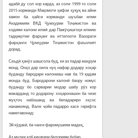
адабӣ ду сол кор карда, аз соли 1999 то соли
2015 корманди Мақомоти ҳифзи ҳуқуқ ва айни
замон ба ҳайси корманди шуъбаи илми
Академияи ВКД Ҷумҳурии Тоҷикистон ва
ходими калони илмӣ дар Пажӯҳишгоҳи илмию
тадқиқотии фарҳанг ва иттилооти Вазорати
фарҳанги Ҷумҳурии Тоҷикистон фаъолият
дорад.
Саъдӣ ҳанӯз шашсола буд, ки аз падар маҳрум
монд. Онҳо дар оила нуҳ нафар додару хоҳар
буданду бародари калониаш нав ба 19 қадам
монда буд. Бародарони калонӣ баору номус
буданду бо сарварии модар шабу рӯз кор
макарданд то додарону хоҳаронашон ба чизе
муҳтоҷ набошанд ва бепадариро эҳсос
нанамоянд. Вале ҷойи падарро касе гирифта
наметавонад:
Эй кӯдакӣ, ба чанги фаромушиям мадеҳ,
Аз мулки хоб кишвари бедориям бубар.