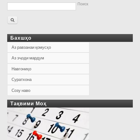
Поиск
Бахшҳо
Аз равзанаи қомусҳо
Аз эҷоди мардум
Навгониҳо
Суратхона
Созу наво
Тақвими Моҳ