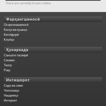
There are currently 0 users online.
Фарҳангшиносӣ
Осорхонашиносӣ
Кохҳо ва кушкҳо
Китобдорӣ
Клубҳо
Ҳунаркада
Санъати тасвирӣ
Синамо
Театр
Рақс
Интишорот
Садо ва симо
Чопхонаҳо
Нашрияҳо
Интернет