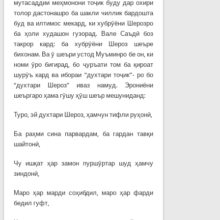
мутасаддии меҳмонони тоҷик буду дар охири
толор дастонашро ба шакли чиллик бардошта
буд ва илтимос мекард, ки хубрӯёни Шерозро
ба ҳоли худашон гузорад. Вале Саъдӣ боз
такрор кард: ба хубрӯёни Шероз шеъре
бихонам. Ва ӯ шеъри устод Муъминро бе он, ки
номи ӯро бигирад, бо ҷуръати том ба қироат
шурӯъ кард ва ибораи “духтари тоҷик”- ро бо
“духтари Шероз” иваз намуд. Эрониёни
шеъргаро ҳама гӯшу ҳӯш шеър мешуниданд:
Туро, эй духтари Шероз, ҳамчун тифли руҳонӣ,
Ба раҳми сина парвардам, ба гардан тавқи
шайтонӣ,
Чу ишқат ҳар замон пуршӯртар шуд ҳамчу
зиндонӣ,
Маро ҳар марди соҳибдил, маро ҳар фарди
бедил гуфт,