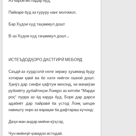
Аз барои мо падар буд,
Пайкаре буд аз ғуруру нанг моломол.
Бар Худои худ таҳаммул дошт
В-аз Худои худ таҷаммул дошт...
ИСТЕЪДОДҲОРО ДАСТГИРӢ МЕБОЯД
Саъдӣ аз хурдсолӣ хеле зираку ҳушманд буду
хотираи қавӣ ва бо хати ниёгон ошноӣ дошт.
Ҳанӯз дар синфи ҳафтум мехонд, ки маҷмӯаи
рубоиёту дубайтиҳои Лоиқро аз китоби “Марди
роҳ” пурра аз ёд карда буд. Боре дар дарси
адабиёт дар пайравӣ ба устод Лоиқ шеъре
навишту онро аз варақае ба дафтараш кучонд:
Деҳи ман андар миёни кӯҳсор,
Чун миёнҷӣ ҷовидон истодаӣ.