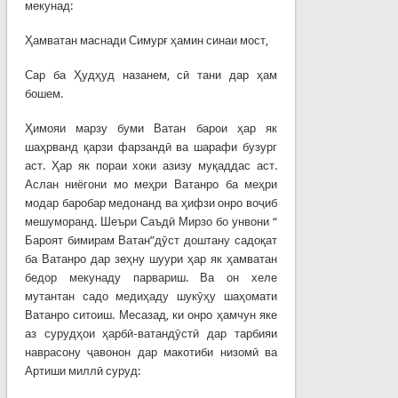
мекунад:
Ҳамватан маснади Симурғ ҳамин синаи мост,
Сар ба Ҳудҳуд назанем, сӣ тани дар ҳам
бошем.
Ҳимояи марзу буми Ватан барои ҳар як
шаҳрванд қарзи фарзандӣ ва шарафи бузург
аст. Ҳар як пораи хоки азизу муқаддас аст.
Аслан ниёгони мо меҳри Ватанро ба меҳри
модар баробар медонанд ва ҳифзи онро воҷиб
мешуморанд. Шеъри Саъдӣ Мирзо бо унвони “
Бароят бимирам Ватан”дӯст доштану садоқат
ба Ватанро дар зеҳну шуури ҳар як ҳамватан
бедор мекунаду парвариш. Ва он хеле
мутантан садо медиҳаду шукӯҳу шаҳомати
Ватанро ситоиш. Месазад, ки онро ҳамчун яке
аз сурудҳои ҳарбӣ-ватандӯстӣ дар тарбияи
наврасону ҷавонон дар макотиби низомӣ ва
Артиши миллӣ суруд: