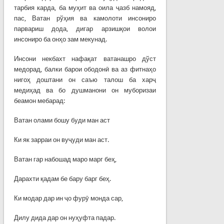
тарбия карда, ба муҳит ва оила ҷазб намояд,
пас, Ватан рўҳия ва камолоти инсониро
парвариш дода, дигар арзишқои волои
инсониро ба онҳо зам мекунад.
Инсони некбахт нафақат ватанашро дўст
медорад, балки барои ободонӣ ва аз фитнаҳо
нигоҳ доштани он саъю талош ба харҷ
медиҳад ва бо душманони он муборизаи
беамон мебарад:
Ватан олами бошу буди ман аст
Ки як зарраи он вуҷуди ман аст.
Ватан гар набошад маро марг беҳ,
Дарахти қадам бе бару барг беҳ.
Ки модар дар ин ҷо фурӯ монда сар,
Дилу дида дар он нуҳуфта падар.