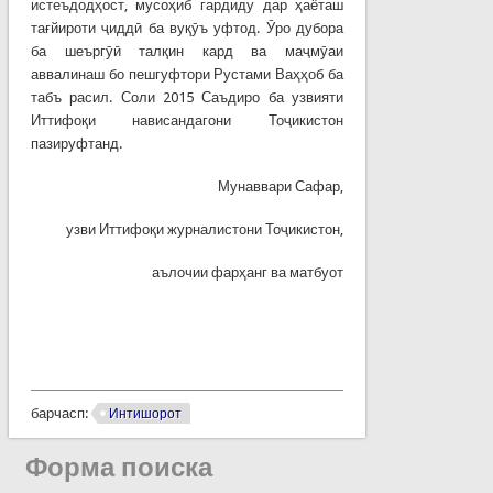
истеъдодҳост, мусоҳиб гардиду дар ҳаёташ
тағйироти ҷиддӣ ба вуқӯъ уфтод. Ӯро дубора
ба шеъргӯӣ талқин кард ва маҷмӯаи
аввалинаш бо пешгуфтори Рустами Ваҳҳоб ба
табъ расил. Соли 2015 Саъдиро ба узвияти
Иттифоқи нависандагони Тоҷикистон
пазируфтанд.
Мунаввари Сафар,
узви Иттифоқи журналистони Тоҷикистон,
аълочии фарҳанг ва матбуот
барчасп:
Интишорот
Форма поиска