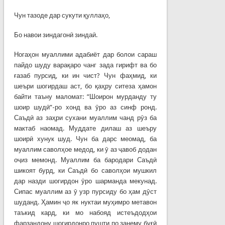
Чун тазоде дар сукути қуллаҳо,
Бо навои зиндагонӣ зиндаӣ.
Ногаҳон муаллими адабиёт дар болои сараш
пайдо шуду варақаро чанг зада гирифт ва бо
ғазаб пурсид, ки ин чист? Чун фаҳмид, ки
шеъри шогирдаш аст, бо қаҳру ситеза ҳамон
байти таъну маломат: ”Шоирон мурданду ту
шоир шудӣ”-ро хонд ва ӯро аз синф ронд.
Саъдӣ аз заҳри сухани муаллим чанд рӯз ба
мактаб наомад. Муддате дилаш аз шеъру
шоирӣ хунук шуд. Чун ба дарс меомад, ба
муаллим саволҳое медод, ки ӯ аз ҷавоб додан
оҷиз мемонд. Муаллим ба бародари Саъдӣ
шикоят бурд, ки Саъдӣ бо саволҳои мушкил
дар назди шогирдон ӯро шарманда мекунад.
Сипас муаллим аз ӯ узр пурсиду бо ҳам дӯст
шуданд. Ҳамин ҷо як нуктаи муҳимро метавон
таъкид кард, ки мо набояд истеъдодҳои
фарзандону шогирдонро пушти по занему буғӣ