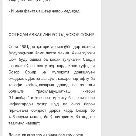
- И бача фақат ба шеър ҷавоб медиҳад!
ФОТЕҲАИ АВВАЛИНИ УСТОД БОЗОР СОБИР
Соли 1981дар қатори донишҷӯён дар ноҳияи
Абдураҳмони Ҷомӣ пахта мечид. Ҳини хӯроки
шом буду ошпаз ба косаи тунукагии Саъдӣ
шавлаи сӯзон рехту пур кард. Касе гуфт, ки
Бозор Собир ба мулоқоти донишҷӯён
омадааст. Дастонаш сӯхт, косаро партофту ба
тарафи хобгоҳ-казарма давид ва аз таги
болишти “раскладушка”-аш китоби
“Оташбарг”-и Бозорро гирифту ба пеши шоир
нафасгардон ҳозир шуд ва онро барои
гирифтани соядаст дароз кард. Бозор бо
табассуми малеҳ ба ӯ нигаристу бо андаке
тааммул навишт:
Донам, ки агар замин биҷунбад каму беш,