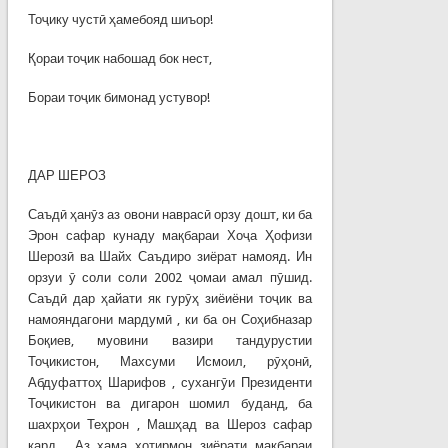
Тоҷику чустӣ ҳамебояд шиъор!
Қораи тоҷик набошад бок нест,
Бораи тоҷик бимонад устувор!
ДАР ШЕРОЗ
Саъдӣ ҳанӯз аз овони наврасӣ орзу дошт, ки ба
Эрон сафар кунаду мақбараи Хоҷа Ҳофизи
Шерозӣ ва Шайх Саъдиро зиёрат намояд. Ин
орзуи ӯ соли соли 2002 ҷомаи амал пӯшид.
Саъдӣ дар ҳайати як гурӯҳ зиёиёни тоҷик ва
намояндагони мардумӣ , ки ба он Соҳибназар
Боқиев, муовини вазири тандурустии
Тоҷикистон, Махсуми Исмоил, рӯҳонӣ,
Абдуфаттоҳ Шарифов , сухангӯи Президенти
Тоҷикистон ва дигарон шомил буданд, ба
шахрҳои Теҳрон , Машҳад ва Шероз сафар
кард . Аз ҳама хотирмон зиёрати мақбараи