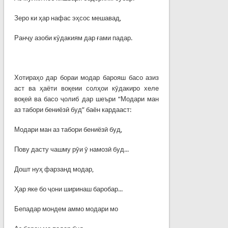
Зеро ки ҳар нафас эҳсос мешавад,
Ранҷу азоби кӯдакиям дар ғами падар.
Хотираҳо дар бораи модар барояш басо азиз
аст ва ҳаёти воқеии солҳои кӯдакиро хеле
воқеӣ ва басо ҷолиб дар шеъри “Модари ман
аз табори бениёзӣ буд” баён кардааст:
Модари ман аз табори бениёзӣ буд,
Пову дасту чашму рӯи ӯ намозӣ буд...
Дошт нуҳ фарзанд модар,
Ҳар яке бо ҷони ширинаш баробар...
Бепадар мондем аммо модари мо