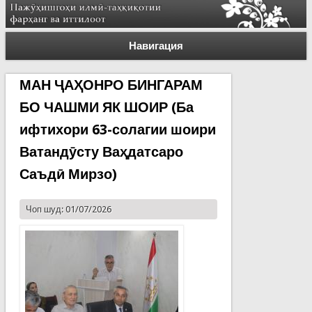
Навигация
МАН ҶАҲОНРО БИНГАРАМ
БО ЧАШМИ ЯК ШОИР (Ба
ифтихори 63-солагии шоири
Ватандӯсту Ваҳдатсаро
Саъдӣ Мирзо)
Чоп шуд: 01/07/2026