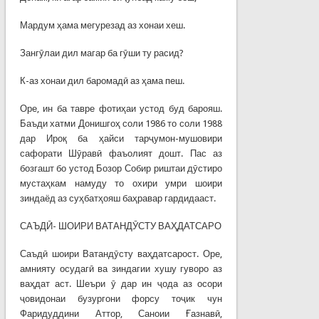
Мардум ҳама мегурезад аз хонаи хеш.
Зангӯлаи дил магар ба гӯши ту расид?
К-аз хонаи дил баромадӣ аз ҳама пеш.
Оре, ин ба тавре фотиҳаи устод буд барояш.
Баъди хатми Донишгоҳ соли 1986 то соли 1988
дар Ироқ ба ҳайси тарҷумон-мушовири
сафорати Шӯравӣ фаъолият дошт. Пас аз
бозгашт бо устод Бозор Собир риштаи дӯстиро
мустаҳкам намуду то охири умри шоири
зиндаёд аз суҳбатҳояш баҳравар гардидааст.
САЪДӢ- ШОИРИ ВАТАНДӮСТУ ВАҲДАТСАРО
Саъдӣ шоири Ватандӯсту ваҳдатсарост. Оре,
амнияту осудагӣ ва зиндагии хушу гуворо аз
ваҳдат аст. Шеъри ӯ дар ин ҷода аз осори
ҷовидонаи бузургони форсу тоҷик чун
Фаридуддини Аттор, Саноии Ғазнавӣ,