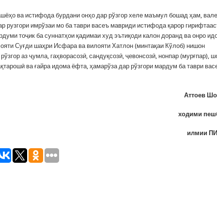
ашёҳо ва истифода бурдани онҳо дар рўзгор хеле маъмул бошад ҳам, вал
ар рузгори имрўзаи мо ба таври васеъ мавриди истифода қарор гирифтаас
рдуми тоҷик ба суннатҳои қадимаи худ эътиқоди калон доранд ва онро ид
ояти Суғди шаҳри Исфара ва вилояти Хатлон (минтақаи Кўлоб) нишон
рўзгор аз ҷумла, гаҳворасозӣ, сандуқсозӣ, ҷевонсозӣ, нонпар (мурғпар), ш
абақтарошӣ ва ғайра идома ёфта, ҳамарўза дар рўзгори мардум ба таври вас
Аттоев Шо
ходими пеш
илмии П