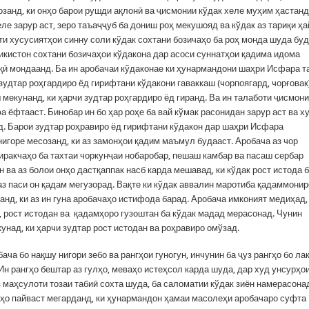
занд, ки онҳо барои рушди ақлонӣ ва ҷисмонии кўдак хеле муҳим ҳастанд
еле зарур аст, зеро таъаҷҷуб ба дониш роҳ мекушояд ва кўдак аз тариқи ҳа
и хусусиятҳои синну соли кўдак сохтани бозичаҳо ба роҳ монда шуда буд
икистон сохтани бозичаҳои кўдакона дар асоси суннатҳои қадима идома
боқӣ мондаанд. Ба ин аробачаи кўдаконае ки ҳунармандони шаҳри Исфара т
зудтар роҳгардиро ёд гирифтани кўдакони гаваккаш (чорпоягард, чорғовак
мекунанд, ки ҳарчи зудтар роҳгардиро ёд гиранд. Ва ин талаботи ҷисмон
 ёфтааст. Бинобар ин бо ҳар роҳе ба вай кўмак расонидан зарур аст ва х
д. Барои зудтар роҳравиро ёд гирифтани кўдакон дар шаҳри Исфара
горе месозанд, ки аз замонҳои қадим маъмул будааст. Аробача аз чор
диракчаҳо ба тахтаи чоркунҷаи нобаробар, пешаш камбар ва пасаш сербар
 ва аз болои онҳо дастқаппак насб карда мешавад, ки кўдак рост истода б
аз паси он қадам мегузорад. Вақте ки кўдак аввалин маротиба қадаммонир
анд, ки аз ин гуна аробачаҳо истифода барад. Аробача имконият медиҳад,
а, рост истодан ва қадамҳоро гузоштан ба кўдак мадад мерасонад. Чунин
над, ки ҳарчи зудтар рост истодан ва роҳравиро омўзад.
ача бо нақшу нигори зебо ва рангҳои гуногун, инчунин ба ҷуз рангҳо бо ла
н рангҳо бештар аз гулҳо, меваҳо истеҳсол карда шуда, дар худ унсурҳо
 маҳсулоти тозаи табиӣ сохта шуда, ба саломатии кўдак зиён намерасона
ехҳо пайваст мегарданд, ки ҳунармандон ҳамаи масолеҳи аробачаро суфта