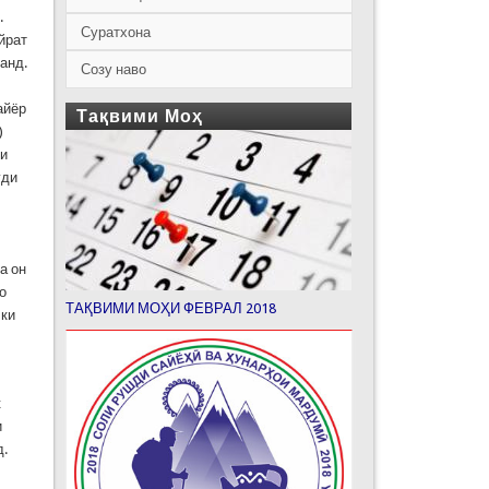
.
Суратхона
йрат
анд.
Созу наво
айёр
Тақвими Моҳ
)
ии
уди
а он
о
ТАҚВИМИ МОҲИ ФЕВРАЛ 2018
 ки
к
и
д.