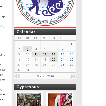
д
ак
 онро
уғд
Calendar
ПН
ВТ
СР
ЧТ
ПТ
СБ
ВС
1
2
3
4
5
6
7
8
бача
9
10
11
12
13
14
15
16
17
18
19
20
21
22
о
23
24
25
26
27
28
29
н ва
30
31
ди
March 2020
тани
Суратхона
аҳо
и он
дан