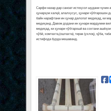
Сарфи назар дар саноат истеҳсол шудани чунин 
ҳунарҳои халқӣ, алалхусус, ҳунари чўбтарошон д
байн нарафтани ин ҳунар далолат медиҳад, ки ма
медиҳанд. Давом додани ин ҳунари мардумии вил
медиҳад, ки ҳунари чўбтарошӣ ва сохтани ашёҳои 
чўбӣ, хомтахта,(оштахта), тирак (ухлоқ), ҷўба, т
истифода бурда мешаванд.