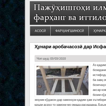
АСОСӢ
ФАРҲАНГШИНОСӢ
ҲУНАРК
Ҳунари аробачасозӣ дар Исф
Чоп шуд: 03/03/2020
Аз қадим
бозидани
истифода
ба завқ 
бозичаҳо
аксар ко
бозии кў
зеҳнии кўдакон дар замонҳои қадим ҳам эътибори
қаъри асрҳо то замони мо омада расидаанд. Баъ