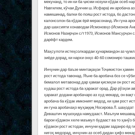
мекунанд, то ин ки ба ҷисми нозуки кўдак осеб н
Навгилем, кўчаи Дукчии ш. Исфара) ин аробача аз
намешинад, балки бо пояш рост истода, бо дастон
калонсолон ба кўдак ёрӣ мерасонанд. Ин гуна ар
дар шахсияти хонаводаи Исмоновҳо (Исмонов Анв
Исмонов Назирҷон с/т1973, Исмонов Мансурҷон с
дарёфт кардем.
Маҳсулоти истеҳсолкардаи ҳунармандон аз ҷумла
зиёде дорад, ки нархи онҳо 40-60 сомониро ташки
Инчунин дар баъзе минтақаҳои Тоҷикистон ҳамин 
рост истода тавонад. Яъне ба аробача боз се чўби
бемалол метавонад дар ҳамаи қисмҳои он рост ис
худаш рост истода ба ҳаракат орад. Дар рўзҳои а
ҳаракат додани аробачаро аз худ мекард, он вақ
аробача ба кўдак имконият медод, ки ҳам рост ис
ин гуна аробачаҳо муҳаққиқ Носирова Л. шаҳодат 
Деваштич мушоҳида намудааст. Маълум мешавад, 
барои кўдакон хеле маъмул будааст ва то ҳанўз б
кўдакон рост истодан, инчуни қадам заданро ёд г
нигоҳ медорад, инчунин аз осеб дидан ҳифз мека