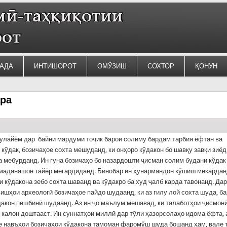
АДА
ИНТИШОРОТ
ОМӮЗИШ
СОХТОР
ҚОНУН
ара
улайём дар байни мардуми тоҷик барои солиму бардам тарбия ёфтан ва
 кўдак, бозичаҳое сохта мешуданд, ки онҳоро кўдакон бо шавқу завқи зиёд
 мебурданд. Ин гуна бозичаҳо бо назардошти ҷисман солим будани кўдак
омаданашон тайёр мегардиданд. Бинобар ин ҳунармандон кўшиш мекарданд
и кўдакона зебо сохта шаванд ва кўдакро ба худ ҷалб карда тавонанд. Дар
вишҳои археологӣ бозичаҳое пайдо шудаанд, ки аз гилу лой сохта шуда, б
дакон пешбинӣ шудаанд. Аз ин ҷо маълум мешавад, ки талаботҳои ҷисмонӣ
 калон доштааст. Ин суннатҳои миллӣ дар тўли ҳазорсолаҳо идома ёфта, 
зе навъҳои бозичаҳои кўдакона тамоман фаромўш шуда бошанд ҳам, вале 