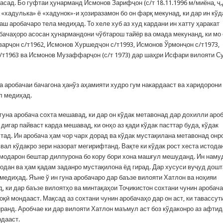
арасад. Бо гуфтаи ҳунарманд Исмонов Зарифҷон (с/т 18.11.1996 м/миёна, ҷ.
 «хадулька» ё «хадунок»-и ҳозиразамон бо он фарқ мекунад, ки дар ин кўд
аш аробачаро тела медиҳад. То хеле хуб аз худ кардани ин хатту ҳаракат
обачаҳоро асосан ҳунармандони чўбтарош тайёр ва омада мекунанд, ки мо
арҷон с/т1962, Исмонов Хуршедҷон с/т1993, Исмонов Ўрмонҷон с/т1973,
/т1963 ва Исмонов Музаффарҷон (с/т 1973) дар шаҳри Исфари вилояти С
 аробачаи бачагона ҳанўз аҳамияти худро гум накардааст ва харидорони
л медиҳад.
гуна аробача сохта мешавад, ки дар он кўдак метавонад дар дохилли аро
 дигар пайваст карда мешавад, ки онҳо аз қади кўдак пасттар буда, кўдак
тад. Ин аробача ҳам чор чарх дорад ва кўдак мустақилана метавонад онр
ввал кўдакро зери назорат мегирифтанд. Вақте ки кўдак рост хеста истода
т модарон бештар дилпурона бо кору бори хона машғул мешуданд. Ин наму
тодан ва ҳам қадам заданро мустақилона ёд гирад. Дар хусуси вуҷуд дош
медиҳад. Яъне ў ин гуна аробачаро дар баъзе вилояти Хатлон ва ноҳияи
ки дар баъзе вилоятҳо ва минтақаҳои Тоҷикистон сохтани чунин аробач
оқӣ мондааст. Мақсад аз сохтани чунин аробачаҳо дар он аст, ки тавассут
иранд. Аробчае ки дар вилояти Хатлон маъмул аст боз кўдаконро аз афти
рдааст.