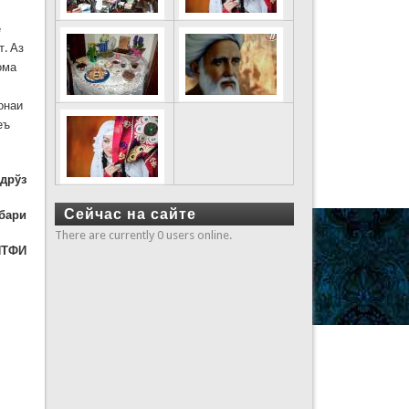
е
т. Аз
ома
онаи
еъ
дрўз
Сейчас на сайте
бари
There are currently 0 users online.
ИТФИ