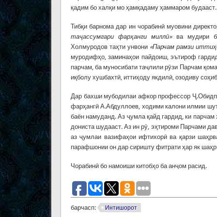
қадим бо халқи мо ҳамқадаму ҳаммаром будааст.
Тибқи барнома дар ин чорабинӣ муовини директ
таҷассумгари фарҳанги миллӣ»
ва мудири ба
Холмуродов таҳти унвони
«Парчам рамзи иттиҳ
муродифҳо, заминаҳои пайдоиш, эътироф гардид
парчам, ба муносибати таҷлили рӯзи Парчам қом
иқболу хушбахтӣ, иттиҳоду якдилӣ, озодиву соҳи
Дар бахши мубодилаи афкор профессор Ҷ.Обидп
фарҳангӣ А.Абдуллоев, ходими калони илмии шу
баён намуданд. Аз ҷумла қайд гардид, ки парча
дониста шудааст. Аз ин рӯ, эҳтироми Парчами да
аз ҷумлаи вазифаҳои ифтихорӣ ва қарзи шаҳрва
парафшонии он дар сиришту фитрати ҳар як шаҳр
Чорабинӣ бо намоиши китобҳо ба анҷом расид.
барчасп:
Интишорот