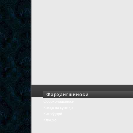
Фарҳангшиносӣ
Осорхонашиносӣ
Кохҳо ва кушкҳо
Китобдорӣ
Клубҳо