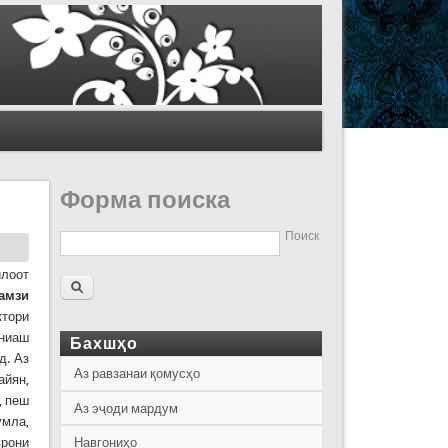
Форма поиска
Поиск
илоот
амзи
ктори
ониаш
Бахшҳо
д. Аз
Аз равзанаи қомусҳо
айян,
, пеш
Аз эҷоди мардум
умла,
врони
Навгониҳо