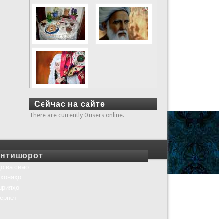
Сейчас на сайте
There are currently 0 users online.
нтишорот
о ва симо
хонаҳо
шрияҳо
ернет