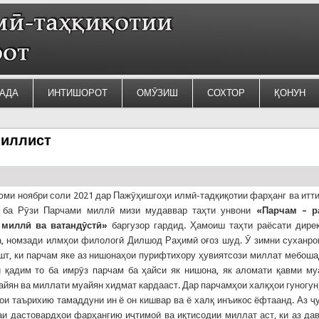
АДА
ИНТИШОРОТ
ОМӮЗИШ
СОХТОР
ҚОНУН
миллист
юми ноябри соли 2021 дар Пажӯҳишгоҳи илмӣ-тадқиқотии фарҳанг ва итт
 ба Рӯзи Парчами миллӣ мизи мудаввар таҳти унвони
«
Парчам
–
р
 миллӣ ва ватандӯстӣ
»
баргузор гардид. Ҳамоиш таҳти раёсати дире
, номзади илмҳои филологӣ Дилшод Раҳимӣ оғоз шуд. Ӯ зимни суханр
шт, ки парчам яке аз нишонаҳои пурифтихору ҳувиятсози миллат мебоша
 қадим то ба имрӯз парчам ба ҳайси як нишона, як аломати қавми му
айян ва миллати муайян хидмат кардааст. Дар парчамҳои халқҳои гуногун
ҳои таърихию тамаддуни ин ё он кишвар ва ё халқ инъикос ёфтаанд. Аз ҷ
и дастовардҳои фарҳангию иҷтимоӣ ва иқтисодии миллат аст, ки аз да