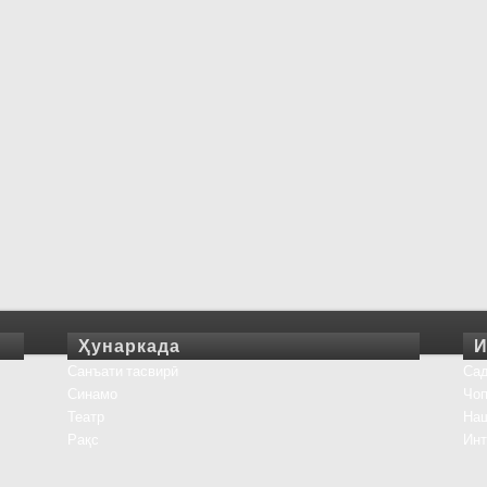
Ҳунаркада
И
Санъати тасвирӣ
Сад
Синамо
Чоп
Театр
На
Рақс
Инт