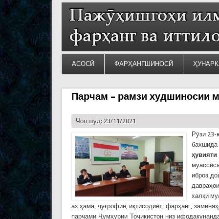
АСОСӢ
ФАРҲАНГШИНОСӢ
ҲУНАРК
Парчам – рамзи худшиносии 
Чоп шуд: 23/11/2021
Рӯзи 23-
бахшида
ҳувияти
муассиса
иброз до
давраҳои
халқи му
аз ҳама, ҷуғрофиё, иқтисодиёт, фарҳанг, замина
парчами Ҷумҳурии Тоҷикистон низ ифодакунанда