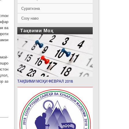
Суратхона
истон
Созу наво
афар
ам ва
Тақвими Моҳ
ироти
рамзи
имоӣ-
хешро
истон
қлол,
ор аз
ТАҚВИМИ МОҲИ ФЕВРАЛ 2018